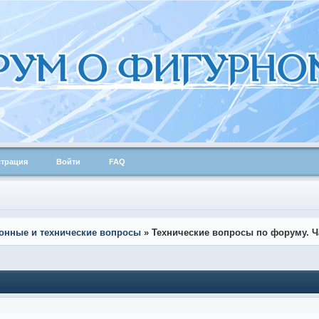
страция
Войти
FAQ
онные и технические вопросы
»
Технические вопросы по форуму. Ча