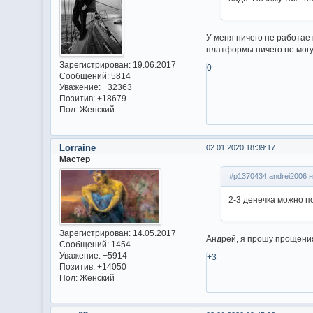
У меня ничего не работае
платформы ничего не могу
Зарегистрирован
: 19.06.2017
0
Сообщений:
5814
Уважение:
+32363
Позитив:
+18679
Пол:
Женский
Lorraine
02.01.2020 18:39:17
Мастер
#p1370434,andrei2006 н
2-3 денечка можно пок
Зарегистрирован
: 14.05.2017
Андрей, я прошу прощения,
Сообщений:
1454
Уважение:
+5914
+3
Позитив:
+14050
Пол:
Женский