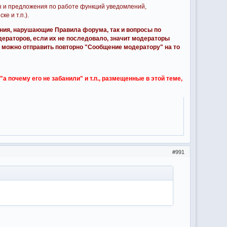
ы и предложения по работе функций уведомлений,
е и т.п.).
ния, нарушающие Правила форума, так и вопросы по
дераторов, если их не последовало, значит модераторы
 можно отправить повторно "Сообщение модератору" на то
а почему его не забанили" и т.п., размещенные в этой теме,
991