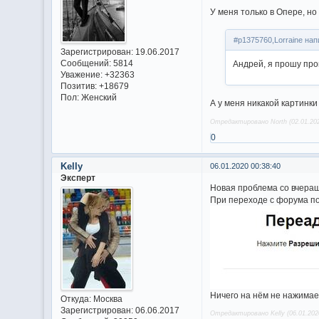
У меня только в Опере, но
#p1375760,Lorraine нап
Зарегистрирован
: 19.06.2017
Сообщений:
5814
Андрей, я прошу про
Уважение:
+32363
Позитив:
+18679
Пол:
Женский
А у меня никакой картинки
Отредактировано North (02.01.202
0
Kelly
06.01.2020 00:38:40
Эксперт
Новая проблема со вчераш
При переходе с форума по
Ничего на нём не нажимает
Откуда:
Москва
Зарегистрирован
: 06.06.2017
Отредактировано Kelly (06.01.202