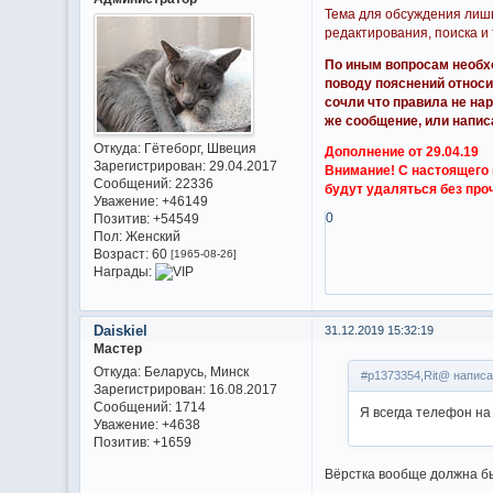
Тема для обсуждения лиш
редактирования, поиска и т
По иным вопросам необх
поводу пояснений относи
сочли что правила не на
же сообщение, или напис
Откуда:
Гётеборг, Швеция
Дополнение от 29.04.19
Зарегистрирован
: 29.04.2017
Внимание! С настоящего м
Сообщений:
22336
будут удаляться без про
Уважение:
+46149
0
Позитив:
+54549
Пол:
Женский
Возраст:
60
[1965-08-26]
Награды:
Daiskiel
31.12.2019 15:32:19
Мастер
Откуда:
Беларусь, Минск
#p1373354,Rit@ написа
Зарегистрирован
: 16.08.2017
Сообщений:
1714
Я всегда телефон на
Уважение:
+4638
Позитив:
+1659
Вёрстка вообще должна бы