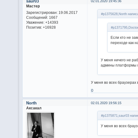
saur03
02.01.2020 19:45:36
Мастер
Зарегистрирован
: 19.06.2017
#p1375628,North написа
Сообщений:
1667
Уважение:
+14393
Позитив:
+16928
#p1371795,Doctor
Если кто не за
переходе как н
У меня ничего не ра
админы платформы н
У меня во всех браузерах
0
North
02.01.2020 19:56:15
Аксакал
#p1375871,saur03 напи
У меня во всех брау