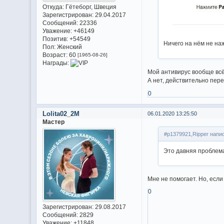
Откуда:
Гётеборг, Швеция
Зарегистрирован
: 29.04.2017
Сообщений:
22336
Уважение:
+46149
Позитив:
+54549
Ничего на нём не на
Пол:
Женский
Возраст:
60
[1965-08-26]
Награды:
Мой антивирус вообще всё
А нет, действительно пере
0
Lolita02_2M
06.01.2020 13:25:50
Мастер
#p1379921,Ripper напис
Это давняя проблема
Мне не помогает. Но, есл
0
Зарегистрирован
: 29.08.2017
Сообщений:
2829
Уважение:
+11848