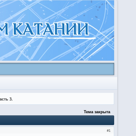
сть 3.
Тема закрыта
1