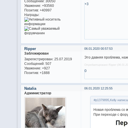
Сообщений:
30050
+3
Уважение:
+93560
Позитив:
+40997
Награды:
Ripper
06.01.2020 00:57:53
Заблокирован
Это давняя проблема, наж
Зарегистрирован
: 25.07.2019
Сообщений:
507
Отредактировано Ripper (06.01.20
Уважение:
+927
0
Позитив:
+1888
Natalia
06.01.2020 12:25:55
Администратор
#p1379895,Kelly написа
Новая проблема со в
При переходе с фору