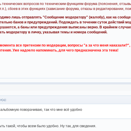
ь технических вопросов по техническим функциям форума (пояснения, отзыв
.п.), сбоев в этих функциях (зависание форума, отказы в редактировании, поиск
одимо лишь отправлять "Сообщение модератору" (жалобу), как на сообще
тельно банов и предупреждений. Подождать в течении суток действий мо
рушаются, а баны или предупреждения выписаны верно. В крайнем случае
ать модератору в личку, указывая темы и номера сообщений.
омента все претензии по модерации, вопросы "а за что меня наказали?", "
чтения. Уже надоело напоминать, для чего предназначена эта тема!
л(а):
 альбомную поворачиваю, так что мне всё удобно
ть такой, чтобы всем было удобно. Ну так, для сведения.