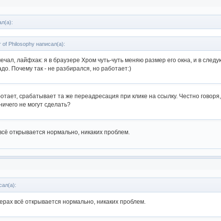
л(а):
 of Philosophy написал(а):
мечал, лайфхак: я в браузере Хром чуть-чуть меняю размер его окна, и в сл
адо. Почему так - не разбирался, но работает:)
ботает, срабатывает та же переадресация при клике на ссылку. Честно говоря
ичего не могут сделать?
 всё открывается нормально, никаких проблем.
сал(а):
зерах всё открывается нормально, никаких проблем.