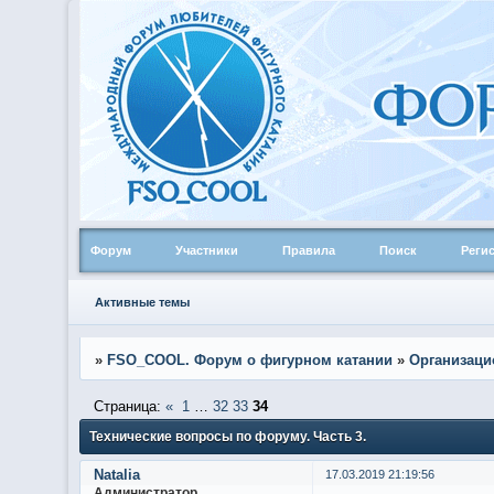
Форум
Участники
Правила
Поиск
Реги
Активные темы
»
FSO_COOL. Форум о фигурном катании
»
Организаци
Страница:
«
1
…
32
33
34
Технические вопросы по форуму. Часть 3.
Natalia
17.03.2019 21:19:56
Администратор