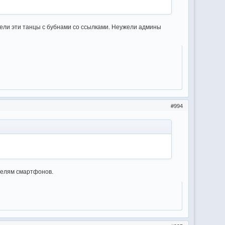
доели эти танцы с бубнами со ссылками. Неужели админы
994
ателям смартфонов.