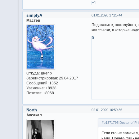
+1
simplyA
01.01.2020 17:25:44
Мастер
Подскажите, пожалуйста, 
как ссылки, в которые над
0
Откуда:
Днепр
Зарегистрирован
: 29.04.2017
Сообщений:
1352
Уважение:
+8928
Позитив:
+8068
North
02.01.2020 16:59:36
Аксакал
#p1371795,Doctor of Ph
Если кто не замечал
надо. Почему так - н