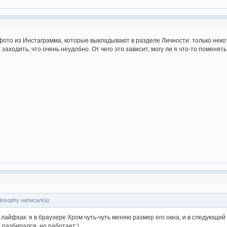
фото из Инстаграмма, которые выкладывают в разделе Личности: только неко
о заходить, что очень неудобно. От чего это зависит, могу ли я что-то поменя
ilosophy написал(а):
, лайфхак: я в браузере Хром чуть-чуть меняю размер его окна, и в следующи
е разбирался, но работает:)