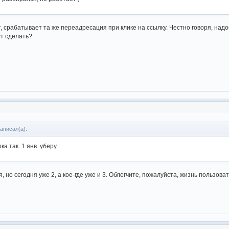
т, срабатывает та же переадресация при клике на ссылку. Честно говоря, на
т сделать?
аписал(а):
а так. 1 янв. уберу.
 но сегодня уже 2, а кое-где уже и 3. Облегчите, пожалуйста, жизнь пользов