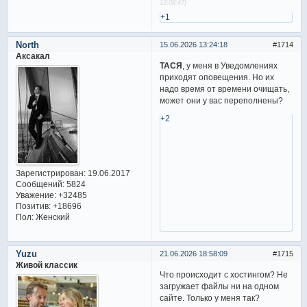
13:08:47)
+1
North
15.06.2026 13:24:18
1714
Аксакал
ТАСЯ
, у меня в Уведомлениях
приходят оповещения. Но их
надо время от времени очищать,
может они у вас переполнены?
+2
Зарегистрирован
: 19.06.2017
Сообщений:
5824
Уважение:
+32485
Позитив:
+18696
Пол:
Женский
Yuzu
21.06.2026 18:58:09
1715
Живой классик
Что происходит с хостингом? Не
загружает файлы ни на одном
сайте. Только у меня так?