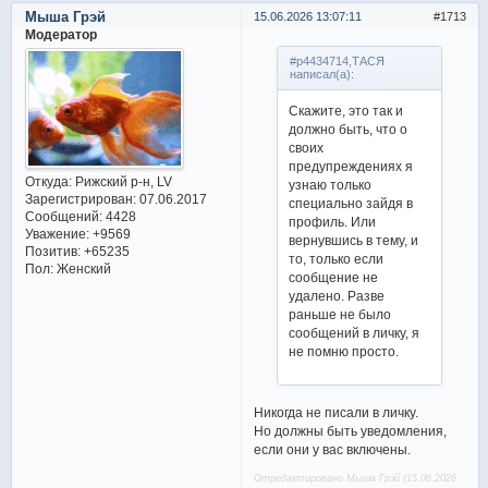
Мыша Грэй
15.06.2026 13:07:11
1713
Модератор
#p4434714,ТАСЯ
написал(а):
Скажите, это так и
должно быть, что о
своих
предупреждениях я
Откуда:
Рижский р-н, LV
узнаю только
Зарегистрирован
: 07.06.2017
специально зайдя в
Сообщений:
4428
профиль. Или
Уважение:
+9569
вернувшись в тему, и
Позитив:
+65235
то, только если
Пол:
Женский
сообщение не
удалено. Разве
раньше не было
сообщений в личку, я
не помню просто.
Никогда не писали в личку.
Но должны быть уведомления,
если они у вас включены.
Отредактировано Мыша Грэй (15.06.2026