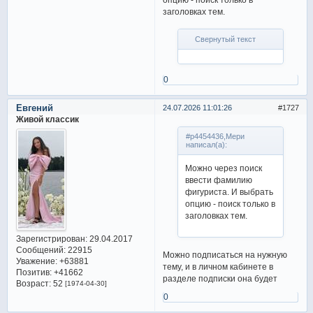
заголовках тем.
Свернутый текст
0
Евгений
24.07.2026 11:01:26
1727
Живой классик
#p4454436,Мери
написал(а):
Можно через поиск
ввести фамилию
фигуриста. И выбрать
опцию - поиск только в
заголовках тем.
Зарегистрирован
: 29.04.2017
Сообщений:
22915
Можно подписаться на нужную
Уважение:
+63881
тему, и в личном кабинете в
Позитив:
+41662
разделе подписки она будет
Возраст:
52
[1974-04-30]
0