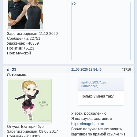
+2
Зарегистрирован
: 11.12.2020
Сообщений:
22751
Уважение:
+40359
Позитив:
+5123
Пол:
Мужской
di-21
21.06.2026 19:54:46
1716
Летописец
#p4438203,Yuzu
написал(а):
Только у меня так?
У всех, к сожалению.
Я пользуюсь хостингом
https://imageban.ru/
Откуда:
Екатеринбург
Вроде получается вставлять
Зарегистрирован
: 08.06.2017
картинки по прямой ссылке "из
Сообщений:
18302