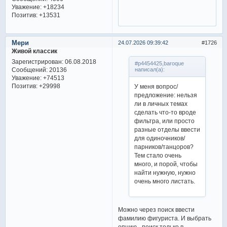
Уважение:
+18234
Позитив:
+13531
Мери
24.07.2026 09:39:42
1726
Живой классик
Зарегистрирован
: 06.08.2018
#p4454425,baroque
Сообщений:
20136
написал(а):
Уважение:
+74513
Позитив:
+29998
У меня вопрос/
предложение: нельзя
ли в личных темах
сделать что-то вроде
фильтра, или просто
разные отделы ввести
для одиночников/
парников/танцоров?
Тем стало очень
много, и порой, чтобы
найти нужную, нужно
очень много листать.
Можно через поиск ввести
фамилию фигуриста. И выбрать
опцию - поиск только в