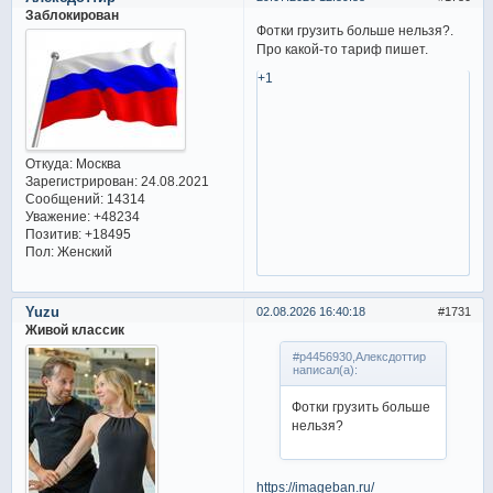
Заблокирован
Фотки грузить больше нельзя?.
Про какой-то тариф пишет.
+1
Откуда:
Москва
Зарегистрирован
: 24.08.2021
Сообщений:
14314
Уважение:
+48234
Позитив:
+18495
Пол:
Женский
Yuzu
02.08.2026 16:40:18
1731
Живой классик
#p4456930,Алексдоттир
написал(а):
Фотки грузить больше
нельзя?
https://imageban.ru/