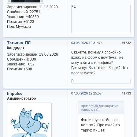
+1
Зарегистрирован
: 11.12.2020
Сообщений:
22751
Уважение:
+40359
Позитив:
+5123
Пол:
Мужской
Татьяна_ПЛ
03.08.2026 12:31:39
1732
Кандидат
Скажите, почему я спокойно
Зарегистрирован
: 19.06.2026
вхожу на форм с ноутбука , не
Сообщений:
330
могу войти с телефона?
Уважение:
+652
Где могут быть какие блоки? Что
Позитив:
+698
посоветуете?
0
Impulse
07.08.2026 12:25:57
1733
Администратор
#p4456930,Алексдоттир
написал(а):
Фотки грузить больше
нельзя?. Про какой-то
тариф пишет.