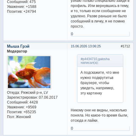
узнаю только специально зайдя в
Сообщений:
475
профиль. Или вернувшись в тему,
Уважение:
+1588
и то, только если сообщение не
Позитив:
+24794
удалено. Разве раньше не было
сообщений в личку, я не помню
просто.
0
Мыша Грэй
15.06.2026 13:06:25
1712
Модератор
#p4434710,galosha
написал(а):
А подскажите, что мне
нужно подкрутитьв
браузере, чтобы
увидеть, например,
Откуда:
Рижский р-н, LV
эту картинку
Зарегистрирован
: 07.06.2017
Сообщений:
4428
Уважение:
+9569
Никому они не видны, насколько
Позитив:
+65235
поняла. Но какое-то время были,
Пол:
Женский
отсюда и лайки.
0