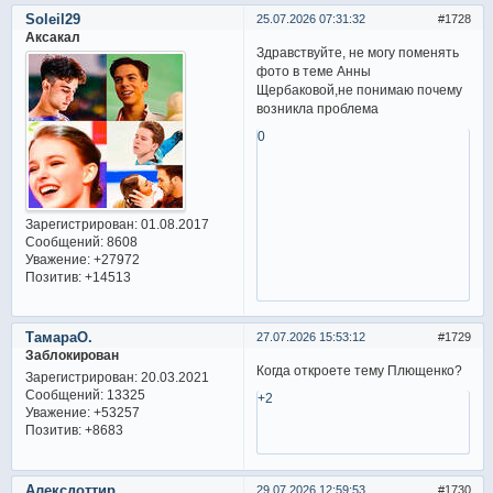
Soleil29
25.07.2026 07:31:32
1728
Аксакал
Здравствуйте, не могу поменять
фото в теме Анны
Щербаковой,не понимаю почему
возникла проблема
0
Зарегистрирован
: 01.08.2017
Сообщений:
8608
Уважение:
+27972
Позитив:
+14513
ТамараО.
27.07.2026 15:53:12
1729
Заблокирован
Когда откроете тему Плющенко?
Зарегистрирован
: 20.03.2021
Сообщений:
13325
+2
Уважение:
+53257
Позитив:
+8683
Алексдоттир
29.07.2026 12:59:53
1730