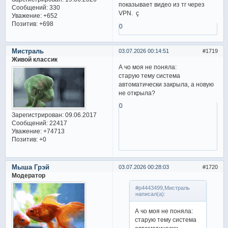
показывает видео из тг через
Сообщений:
330
VPN. ç
Уважение:
+652
Позитив:
+698
0
Мистраль
03.07.2026 00:14:51
1719
Живой классик
А чо моя не поняла:
старую тему система
автоматически закрыла, а новую
не открыла?
0
Зарегистрирован
: 09.06.2017
Сообщений:
22417
Уважение:
+74713
Позитив:
+0
Мыша Грэй
03.07.2026 00:28:03
1720
Модератор
#p4443499,Мистраль
написал(а):
А чо моя не поняла:
старую тему система