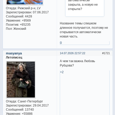
автоматически
закрыла, а новую не
Откуда:
Рижский р-н, LV
открыла?
Зарегистрирован
: 07.06.2017
Сообщений:
4428
Уважение:
+9569
Название темы слишком
Позитив:
+65235
длинное получается, поэтому не
Пол:
Женский
открывается автоматически
новая часть.
0
masyanya
14.07.2026 22:57:22
1721
Летописец
А чем так важна Любовь
Рубцова?
+2
Откуда:
Санкт-Петербург
Зарегистрирован
: 29.04.2017
Сообщений:
13740
Уважение:
+55886