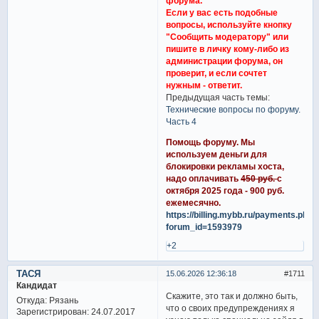
форума.
Если у вас есть подобные
вопросы, используйте кнопку
"Сообщить модератору" или
пишите в личку кому-либо из
администрации форума, он
проверит, и если сочтет
нужным - ответит.
Предыдущая часть темы:
Технические вопросы по форуму.
Часть 4
Помощь форуму. Мы
используем деньги для
блокировки рекламы хоста,
надо оплачивать
450 руб.
с
октября 2025 года - 900 руб.
ежемесячно.
https://billing.mybb.ru/payments.php?
forum_id=1593979
+2
ТАСЯ
15.06.2026 12:36:18
1711
Кандидат
Скажите, это так и должно быть,
Откуда:
Рязань
что о своих предупреждениях я
Зарегистрирован
: 24.07.2017