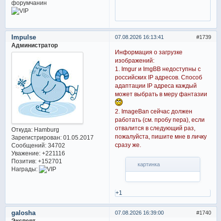
Impulse
07.08.2026 16:13:41
1739
Администратор
Информация о загрузке
изображений:
1. Imgur и ImgBB недоступны с
российских IP адресов. Способ
адаптации IP адреса каждый
может выбрать в меру фантазии
2. ImageBan сейчас должен
работать (см. пробу пера), если
отвалится в следующий раз,
Откуда:
Hamburg
пожалуйста, пишите мне в личку
Зарегистрирован
: 01.05.2017
сразу же.
Сообщений:
34702
Уважение:
+221116
Позитив:
+152701
картинка
Награды:
+1
galosha
07.08.2026 16:39:00
1740
Эксперт