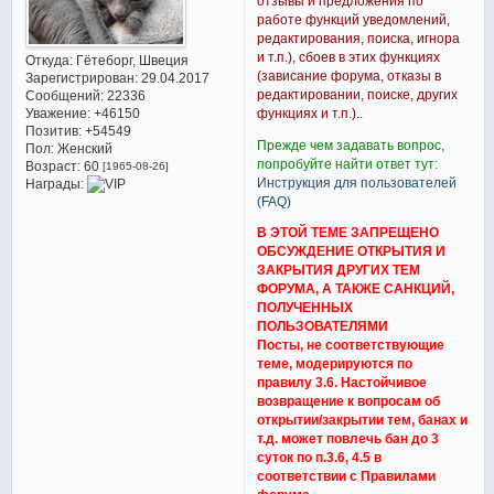
отзывы и предложения по
работе функций уведомлений,
редактирования, поиска, игнора
и т.п.), сбоев в этих функциях
Откуда:
Гётеборг, Швеция
(зависание форума, отказы в
Зарегистрирован
: 29.04.2017
редактировании, поиске, других
Сообщений:
22336
Уважение:
+46150
функциях и т.п.).
.
Позитив:
+54549
Прежде чем задавать вопрос,
Пол:
Женский
попробуйте найти ответ тут:
Возраст:
60
[1965-08-26]
Инструкция для пользователей
Награды:
(FAQ)
В ЭТОЙ ТЕМЕ ЗАПРЕЩЕНО
ОБСУЖДЕНИЕ ОТКРЫТИЯ И
ЗАКРЫТИЯ ДРУГИХ ТЕМ
ФОРУМА, А ТАКЖЕ САНКЦИЙ,
ПОЛУЧЕННЫХ
ПОЛЬЗОВАТЕЛЯМИ
Посты, не соответствующие
теме, модерируются по
правилу 3.6. Настойчивое
возвращение к вопросам об
открытии/закрытии тем, банах и
т.д. может повлечь бан до 3
суток по п.3.6, 4.5 в
соответствии с Правилами