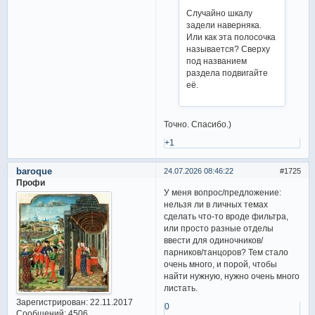
Случайно шкалу
задели наверняка.
Или как эта полосочка
называется? Сверху
под названием
раздела подвигайте
её.
Точно. Спасибо.)
+1
baroque
24.07.2026 08:46:22
1725
Профи
У меня вопрос/предложение:
нельзя ли в личных темах
сделать что-то вроде фильтра,
или просто разные отделы
ввести для одиночников/
парников/танцоров? Тем стало
очень много, и порой, чтобы
найти нужную, нужно очень много
листать.
Зарегистрирован
: 22.11.2017
0
Сообщений:
4506