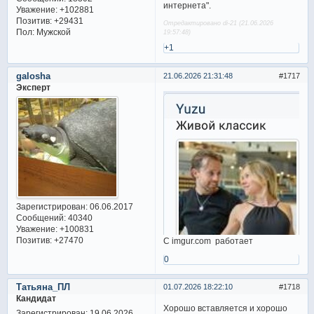
интернета".
Уважение:
+102881
Позитив:
+29431
Отредактировано di-21 (21.06.2026
Пол:
Мужской
19:57:48)
+1
galosha
21.06.2026 21:31:48
1717
Эксперт
Зарегистрирован
: 06.06.2017
Сообщений:
40340
Уважение:
+100831
Позитив:
+27470
С imgur.com работает
0
Татьяна_ПЛ
01.07.2026 18:22:10
1718
Кандидат
Хорошо вставляется и хорошо
Зарегистрирован
: 19.06.2026