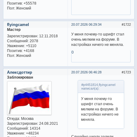
Позитив:
+55578
Пол:
Женский
flyingcamel
20.07.2026 06:29:34
1722
Мастер
У меня почему-то шрифт стал
Зарегистрирован
: 12.11.2018
очень мелким на форуме. В
Сообщений:
2078
настройках ничего не меняла.
Уважение:
+5110
Позитив:
+4168
0
Пол:
Женский
Алексдоттир
20.07.2026 06:46:28
1723
Заблокирован
#p4451814,flyingcamel
написал(а):
У меня почему-то
шрифт стал очень
мелким на форуме. В
настройках ничего не
Откуда:
Москва
меняла.
Зарегистрирован
: 24.08.2021
Сообщений:
14314
Уважение:
+48234
Случайно шкалу задели