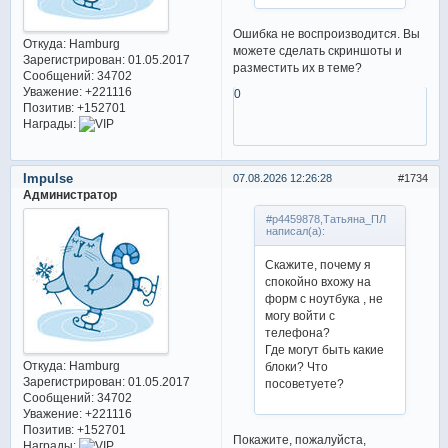
Ошибка не воспроизводится. Вы
Откуда:
Hamburg
можете сделать скриншоты и
Зарегистрирован
: 01.05.2017
разместить их в теме?
Сообщений:
34702
Уважение:
+221116
0
Позитив:
+152701
Награды:
Impulse
07.08.2026 12:26:28
1734
Администратор
#p4459878,Татьяна_ПЛ
написал(а):
Скажите, почему я
спокойно вхожу на
форм с ноутбука , не
могу войти с
телефона?
Где могут быть какие
Откуда:
Hamburg
блоки? Что
Зарегистрирован
: 01.05.2017
посоветуете?
Сообщений:
34702
Уважение:
+221116
Позитив:
+152701
Покажите, пожалуйста,
Награды: