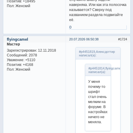
Позитив:
+18495
наверняка. Или как эта полосочка
Пол:
Женский
называется? Сверху под
названием раздела подвигайте
её.
0
flyingcamel
20.07.2026 06:50:38
1724
Мастер
Зарегистрирован
: 12.11.2018
#p4451819,Алексдоттир
Сообщений:
2078
написал(а):
Уважение:
+5110
Позитив:
+4168
#p4451814,flyingcamel
Пол:
Женский
написал(а):
У меня
почему-то
шрифт
стал очень
мелким на
форуме. В
настройках
ничего не
меняла.