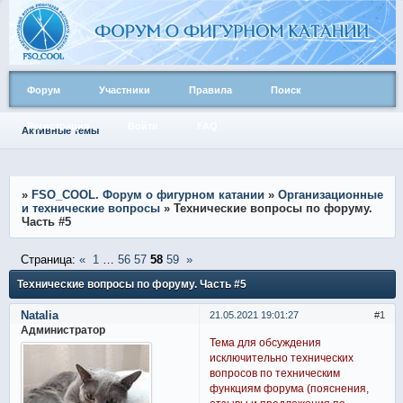
Форум
Участники
Правила
Поиск
Регистрация
Войти
FAQ
Активные темы
»
FSO_COOL. Форум о фигурном катании
»
Организационные
и технические вопросы
»
Технические вопросы по форуму.
Часть #5
Страница:
«
1
…
56
57
58
59
»
Технические вопросы по форуму. Часть #5
Natalia
21.05.2021 19:01:27
1
Администратор
Тема для обсуждения
исключительно технических
вопросов по техническим
функциям форума (пояснения,