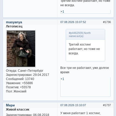
Третий хостинг работает, но тоже
не всегда.
+1
masyanya
07.08.2026 15:07:52
1736
Летописец
#p4462939,North
написал(а):
Третий хостинг
работает, но тоже не
всегда.
Все три не работают, уже долгое
Откуда:
Санкт-Петербург
время
Зарегистрирован
: 29.04.2017
Сообщений:
13740
+1
Уважение:
+55886
Позитив:
+55578
Пол:
Женский
Мери
07.08.2026 15:10:07
1737
Живой классик
У меня работает 1 хостинг,
Зарегистрирован
: 06.08.2018