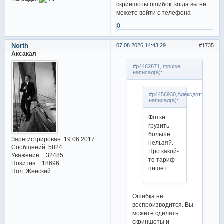
скриншоты ошибок, когда вы не
можете войти с телефона
0
North
07.08.2026 14:43:29
1735
Аксакал
#p4462871,Impulse
написал(а):
#p4456930,Алексдоттир
написал(а):
Фотки
грузить
больше
Зарегистрирован
: 19.06.2017
нельзя?.
Сообщений:
5824
Про какой-
Уважение:
+32485
то тариф
Позитив:
+18696
пишет.
Пол:
Женский
Ошибка не
воспроизводится. Вы
можете сделать
скриншоты и