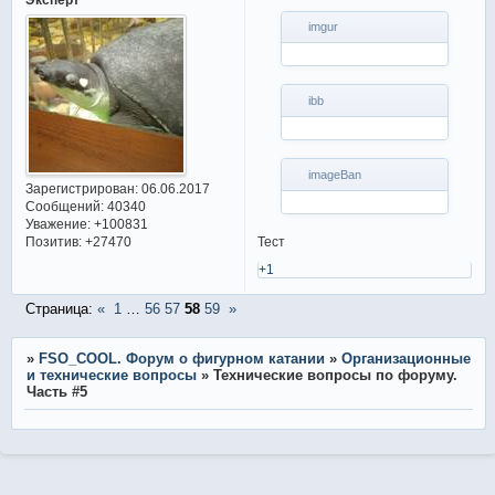
imgur
ibb
imageBan
Зарегистрирован
: 06.06.2017
Сообщений:
40340
Уважение:
+100831
Позитив:
+27470
Тест
+1
Страница:
«
1
…
56
57
58
59
»
»
FSO_COOL. Форум о фигурном катании
»
Организационные
и технические вопросы
»
Технические вопросы по форуму.
Часть #5