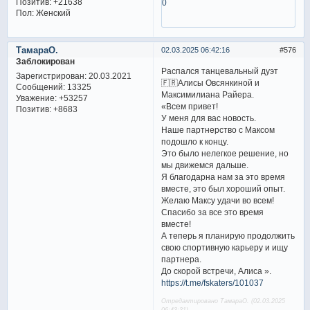
Позитив:
+21638
0
Пол:
Женский
ТамараО.
02.03.2025 06:42:16
576
Заблокирован
Распался танцевальный дуэт
Зарегистрирован
: 20.03.2021
🇫🇷Алисы Овсянкиной и
Сообщений:
13325
Максимилиана Райера.
Уважение:
+53257
«Всем привет!
Позитив:
+8683
У меня для вас новость.
Наше партнерство с Максом
подошло к концу.
Это было нелегкое решение, но
мы движемся дальше.
Я благодарна нам за это время
вместе, это был хороший опыт.
Желаю Максу удачи во всем!
Спасибо за все это время
вместе!
А теперь я планирую продолжить
свою спортивную карьеру и ищу
партнера.
До скорой встречи, Алиса ».
https://t.me/fskaters/101037
Отредактировано ТамараО. (02.03.2025
06:43:31)