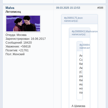
Malva
09.03.2025 15:13:53
588
Летописец
#p3989175,leon
написал(а):
#p3988843,Marivanova
написал(а):
Откуда:
Москва
Зарегистрирован
: 16.06.2017
Сообщений:
18420
#p3988413,uxti_tuxti
Уважение:
+56618
написал(а):
Позитив:
+21761
Пол:
Женский
Анна
Симова/
Кирилл
Аксёнов
(Словакия)
распались.
Кирилл
ищет
новую
партнёршу.
А Шимова