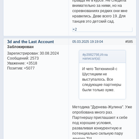
правда не в курсе. Не следила
внимательно за ними, но на
соревнованиях редких они мне
нравились. Деве всего 19. Для
танцев это детский сад.
+2
3d and the Last Account
05.03.2025 19:19:04
585
Заблокирован
Зарегистрирован
: 30.08.2024
#p3982798,Игла
Сообщений:
2573
написал(а):
Уважение:
+3518
Позитив:
+5077
И чего Тютюниной с
Шустицким не
выступалось. Все
следующие партнеры
были только хуже.
Методика "Дурнева-Жулина". Уже
опробована много раз.
Партнершу приглашают к себе
под хорошие условия,
разваливая конкурентную и
потенциально сильную пару
другого ТШ.