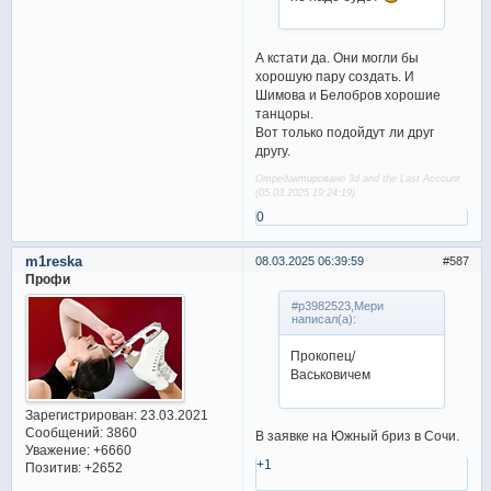
А кстати да. Они могли бы
хорошую пару создать. И
Шимова и Белобров хорошие
танцоры.
Вот только подойдут ли друг
другу.
Отредактировано 3d and the Last Account
(05.03.2025 19:24:19)
0
m1reska
08.03.2025 06:39:59
587
Профи
#p3982523,Мери
написал(а):
Прокопец/
Васьковичем
Зарегистрирован
: 23.03.2021
Сообщений:
3860
В заявке на Южный бриз в Сочи.
Уважение:
+6660
+1
Позитив:
+2652