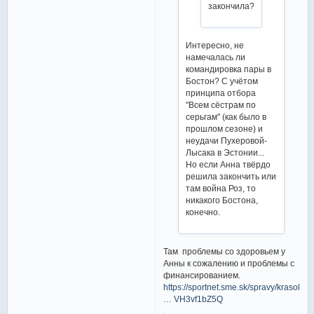
закончила?
Интересно, не
намечалась ли
командировка пары в
Бостон? С учётом
принципа отбора
"Всем сёстрам по
серьгам" (как было в
прошлом сезоне) и
неудачи Пухеровой-
Лысака в Эстонии...
Но если Анна твёрдо
решила закончить или
там война Роз, то
никакого Бостона,
конечно.
Там проблемы со здоровьем у
Анны к сожалению и проблемы с
финансированием.
https://sportnet.sme.sk/spravy/krasokor
… VH3vf1bZ5Q