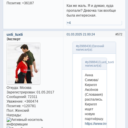
Позитив:
+36187
Как же жаль. Я и думаю, куда
пропали? Девочка так вообще
была интересная.
+4
uxti_tuxti
01.03.2025 21:00:24
572
Эксперт
#p3988430,Евгений
написал(а):
#p3988413,uxti_tuxti
написал(а):
Анна
Симова/
Кирилл
Откуда:
Москва
Аксёнов
Зарегистрирован
: 01.05.2017
(Словакия)
Сообщений:
72311
распались.
Уважение:
+360474
Кирилл
Позитив:
+120781
ищет
Пол:
Женский
новую
Награды:
партнёршу.
https://www.instagram.com