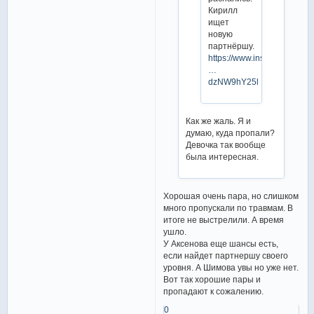
Кирилл
ищет
новую
партнёршу.
https://www.instagram.com
…
dzNW9hY25l
Как же жаль. Я и
думаю, куда пропали?
Девочка так вообще
была интересная.
Хорошая очень пара, но слишком
много пропускали по травмам. В
итоге не выстрелили. А время
ушло.
У Аксенова еще шансы есть,
если найдет партнершу своего
уровня. А Шимова увы но уже нет.
Вот так хорошие пары и
пропадают к сожалению.
0