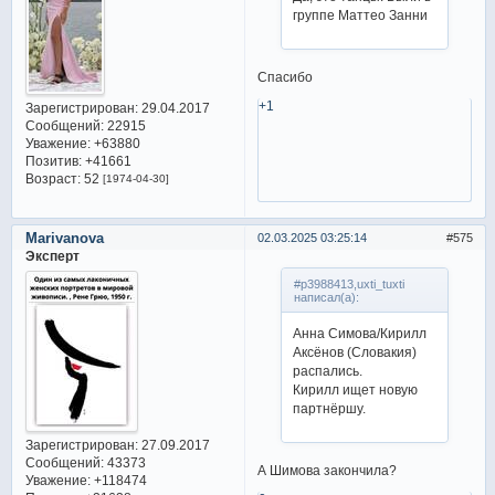
группе Маттео Занни
Спасибо
+1
Зарегистрирован
: 29.04.2017
Сообщений:
22915
Уважение:
+63880
Позитив:
+41661
Возраст:
52
[1974-04-30]
Marivanova
02.03.2025 03:25:14
575
Эксперт
#p3988413,uxti_tuxti
написал(а):
Анна Симова/Кирилл
Аксёнов (Словакия)
распались.
Кирилл ищет новую
партнёршу.
Зарегистрирован
: 27.09.2017
Сообщений:
43373
А Шимова закончила?
Уважение:
+118474