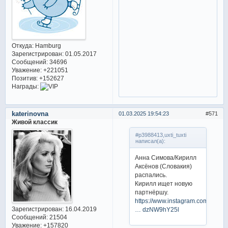
Откуда:
Hamburg
Зарегистрирован
: 01.05.2017
Сообщений:
34696
Уважение:
+221051
Позитив:
+152627
Награды:
katerinovna
01.03.2025 19:54:23
571
Живой классик
#p3988413,uxti_tuxti
написал(а):
Анна Симова/Кирилл
Аксёнов (Словакия)
распались.
Кирилл ищет новую
партнёршу.
https://www.instagram.com/p/DGq
Зарегистрирован
: 16.04.2019
… dzNW9hY25l
Сообщений:
21504
Уважение:
+157820