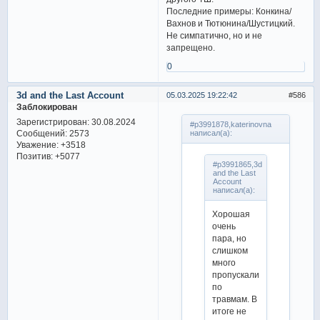
Последние примеры: Конкина/
Вахнов и Тютюнина/Шустицкий.
Не симпатично, но и не
запрещено.
0
3d and the Last Account
05.03.2025 19:22:42
586
Заблокирован
Зарегистрирован
: 30.08.2024
#p3991878,katerinovna
Сообщений:
2573
написал(а):
Уважение:
+3518
Позитив:
+5077
#p3991865,3d
and the Last
Account
написал(а):
Хорошая
очень
пара, но
слишком
много
пропускали
по
травмам. В
итоге не