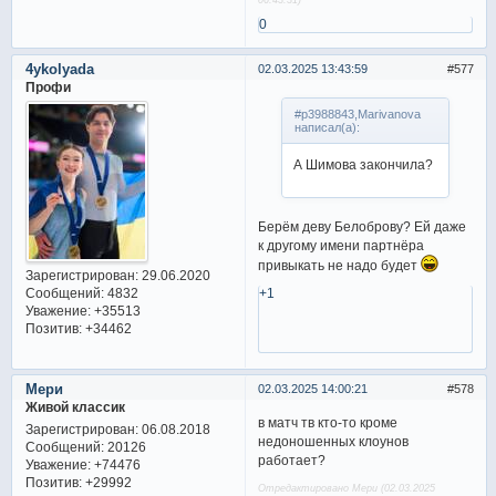
0
4ykolyada
02.03.2025 13:43:59
577
Профи
#p3988843,Marivanova
написал(а):
А Шимова закончила?
Берём деву Белоброву? Ей даже
к другому имени партнёра
привыкать не надо будет
Зарегистрирован
: 29.06.2020
Сообщений:
4832
+1
Уважение:
+35513
Позитив:
+34462
Мери
02.03.2025 14:00:21
578
Живой классик
в матч тв кто-то кроме
Зарегистрирован
: 06.08.2018
недоношенных клоунов
Сообщений:
20126
работает?
Уважение:
+74476
Позитив:
+29992
Отредактировано Мери (02.03.2025