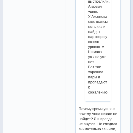
выстрелили.
А время
ушло.
У Аксенова
еще шансы
есть, если
найдет
партнершу
своего
уровня. А
Шимова
увы но уже
нет.
Вот так
хорошие
пары и
пропадают
к
сожалению.
Почему время ушло и
почему Анна никого не
найдет? Я и правда
не в курсе. Не следила
внимательно за ними,