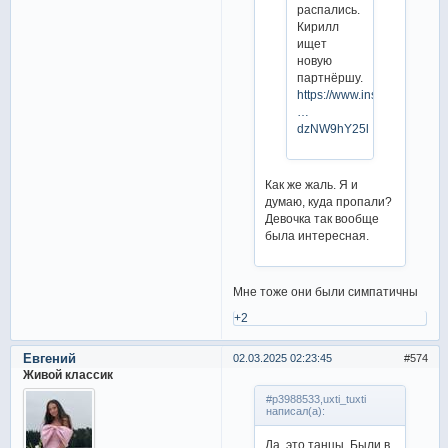
распались.
Кирилл
ищет
новую
партнёршу.
https://www.instagram.com
…
dzNW9hY25l
Как же жаль. Я и
думаю, куда пропали?
Девочка так вообще
была интересная.
Мне тоже они были симпатичны
+2
Евгений
02.03.2025 02:23:45
574
Живой классик
#p3988533,uxti_tuxti
написал(а):
Да, это танцы. Были в