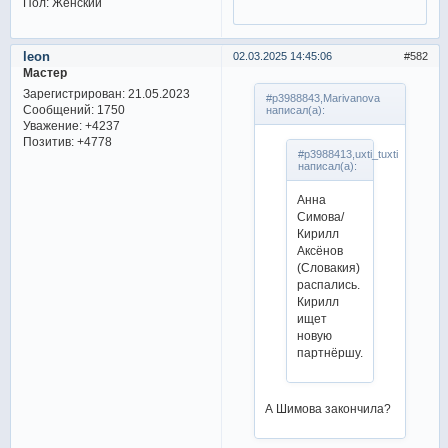
Пол:
Женский
leon
02.03.2025 14:45:06
582
Мастер
Зарегистрирован
: 21.05.2023
#p3988843,Marivanova
Сообщений:
1750
написал(а):
Уважение:
+4237
Позитив:
+4778
#p3988413,uxti_tuxti
написал(а):
Анна
Симова/
Кирилл
Аксёнов
(Словакия)
распались.
Кирилл
ищет
новую
партнёршу.
А Шимова закончила?