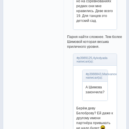
но на соревнованиях
редких они мне
нравились. Деве всего
19. Для танцев это
детский сад.
Парня найти сложнее. Тем более
Шимовой которая весьма
приличного уровня.
#p3989125,4ykolyada
написал(а):
#p3988843,Marivanova
написал(а):
А Шимова
закончила?
Берём деву
Белоброву? Ей даже к
другому имени
партнёра привыкать
не надо будет