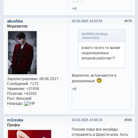
14:00:27)
+4
akushka
02.03.2025 14:03:53
579
Модератор
#p3989144,Мери
написал(а):
в матч тв кто-то кроме
недоношенных
клоунов работает?
Вероятно, встречаются и
Зарегистрирован
: 06.06.2017
доношенные
Сообщений:
7172
Уважение:
+37458
+8
Позитив:
+41550
Пол:
Женский
Награды:
m1reska
02.03.2025 14:06:33
580
Профи
Похоже пора все инсайды
отправлять в Шерсти-клок. Хоть