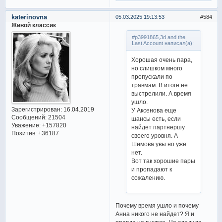
katerinovna
05.03.2025 19:13:53
584
Живой классик
#p3991865,3d and the
Last Account написал(а):
Хорошая очень пара,
но слишком много
пропускали по
травмам. В итоге не
выстрелили. А время
ушло.
Зарегистрирован
: 16.04.2019
У Аксенова еще
Сообщений:
21504
шансы есть, если
Уважение:
+157820
найдет партнершу
Позитив:
+36187
своего уровня. А
Шимова увы но уже
нет.
Вот так хорошие пары
и пропадают к
сожалению.
Почему время ушло и почему
Анна никого не найдет? Я и