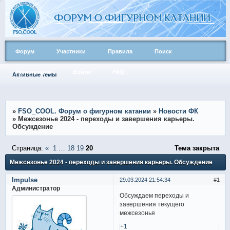
Форум
Участники
Правила
Поиск
Регистрация
Войти
FAQ
Активные темы
»
FSO_COOL. Форум о фигурном катании
»
Новости ФК
»
Межсезонье 2024 - переходы и завершения карьеры.
Обсуждение
Страница:
«
1
…
18
19
20
Тема закрыта
Межсезонье 2024 - переходы и завершения карьеры. Обсуждение
Impulse
29.03.2024 21:54:34
1
Администратор
Обсуждаем переходы и
завершения текущего
межсезонья
+1