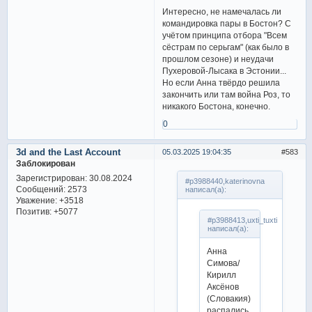
Интересно, не намечалась ли
командировка пары в Бостон? С
учётом принципа отбора "Всем
сёстрам по серьгам" (как было в
прошлом сезоне) и неудачи
Пухеровой-Лысака в Эстонии...
Но если Анна твёрдо решила
закончить или там война Роз, то
никакого Бостона, конечно.
0
3d and the Last Account
05.03.2025 19:04:35
583
Заблокирован
Зарегистрирован
: 30.08.2024
#p3988440,katerinovna
Сообщений:
2573
написал(а):
Уважение:
+3518
Позитив:
+5077
#p3988413,uxti_tuxti
написал(а):
Анна
Симова/
Кирилл
Аксёнов
(Словакия)
распались.