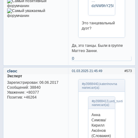
…
dzNW9hY25l
Это танцевальный
дуэт?
Да, это танцы. Были в группе
Маттео Занни.
0
cleoc
01.03.2025 21:45:49
573
Эксперт
Зарегистрирован
: 06.06.2017
#p3988440,katerinovna
Сообщений:
38840
написал(а):
Уважение:
+80377
Позитив:
+46264
#p3988413,uxti_tuxti
написал(а):
Анна
Симова/
Кирилл
Аксёнов
(Словакия)