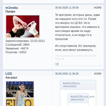
m1reska
30.06.2026 11:35:00
1989
Профи
Те критерии, которые даны, едва
ли нарушил хоть кто-то. Разве
что вопрос по ЦСКА. Но в
критериях сказано, что именно в
настоящее время не надо
относиться, а не когда-то в
прошлом.
Зарегистрирован
: 23.03.2021
Сообщений:
3864
Из спортсменов. Из тренеров,
Уважение:
+6674
ясно, кого могут развернуть.
Позитив:
+2652
Отредактировано m1reska (30.06.2026
11:36:48)
+2
LGG
30.06.2026 11:36:26
1990
Аксакал
#p4441296,ice
написал(а):
#p4441285,uxti_tuxti
написал(а):