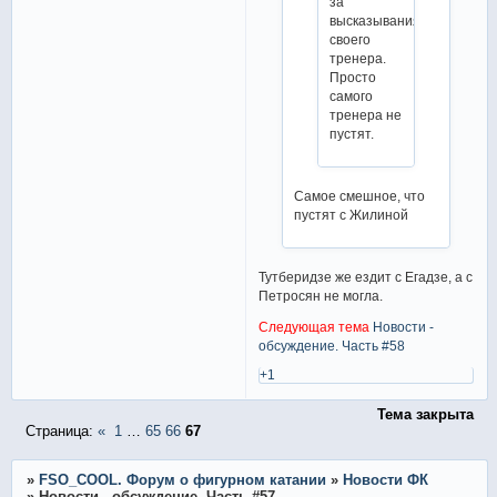
за
высказывания
своего
тренера.
Просто
самого
тренера не
пустят.
Самое смешное, что
пустят с Жилиной
Тутберидзе же ездит с Егадзе, а с
Петросян не могла.
Следующая тема
Новости -
обсуждение. Часть #58
+1
Тема закрыта
Страница:
«
1
…
65
66
67
»
FSO_COOL. Форум о фигурном катании
»
Новости ФК
»
Новости - обсуждение. Часть #57