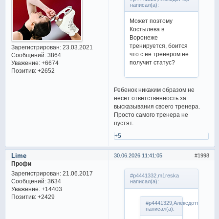
написал(а):
Может поэтому
Костылева в
Воронеже
тренируется, боится
Зарегистрирован
: 23.03.2021
что с ее тренером не
Сообщений:
3864
получит статус?
Уважение:
+6674
Позитив:
+2652
Ребенок никаким образом не
несет ответственность за
высказывания своего тренера.
Просто самого тренера не
пустят.
+5
Lime
30.06.2026 11:41:05
1998
Профи
Зарегистрирован
: 21.06.2017
#p4441332,m1reska
Сообщений:
3634
написал(а):
Уважение:
+14403
Позитив:
+2429
#p4441329,Алексдоттир
написал(а):