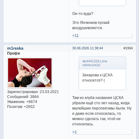
Он-то куда?
Это Янченков пускай
воодушевляется.
+11
m1reska
30.06.2026 11:38:44
1994
Профи
#p4441326,Lime
написал(а):
Захарова к ЦСКА
относится? (
Зарегистрирован
: 23.03.2021
Сообщений:
3864
Там из клуба название ЦСКА
Уважение:
+6674
убрали ещё сто лет назад, когда
Позитив:
+2652
малейшие перспективы были. Ну
и даже если относилась, то
можно сделать так, чтоб не
относилась.
+1