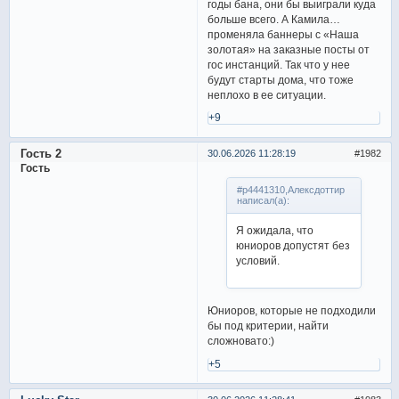
годы бана, они бы выиграли куда
больше всего. А Камила…
променяла баннеры с «Наша
золотая» на заказные посты от
гос инстанций. Так что у нее
будут старты дома, что тоже
неплохо в ее ситуации.
+9
Гость 2
30.06.2026 11:28:19
1982
Гость
#p4441310,Алексдоттир
написал(а):
Я ожидала, что
юниоров допустят без
условий.
Юниоров, которые не подходили
бы под критерии, найти
сложновато:)
+5