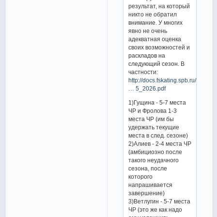
результат, на который
никто не обратил
внимание. У многих
явно не очень
адекватная оценка
своих возможностей и
раскладов на
следующий сезон. В
частности:
http://docs.fskating.spb.ru/downl
… 5_2026.pdf
1)Гущина - 5-7 места
ЧР и Фролова 1-3
места ЧР (им бы
удержать текущие
места в след. сезоне)
2)Алиев - 2-4 места ЧР
(амбициозно после
такого неудачного
сезона, после
которого
напрашивается
завершение)
3)Ветлугин - 5-7 места
ЧР (это же как надо