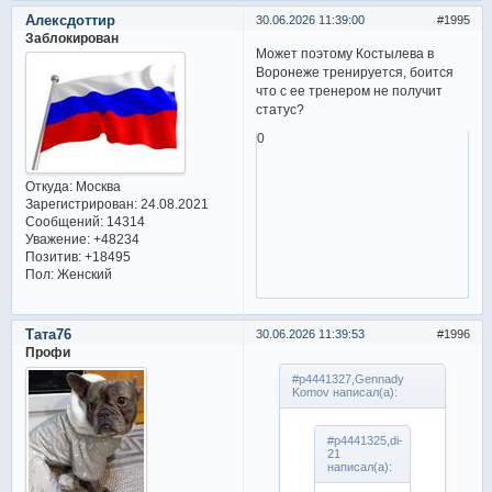
Алексдоттир
30.06.2026 11:39:00
1995
Заблокирован
Может поэтому Костылева в
Воронеже тренируется, боится
что с ее тренером не получит
статус?
0
Откуда:
Москва
Зарегистрирован
: 24.08.2021
Сообщений:
14314
Уважение:
+48234
Позитив:
+18495
Пол:
Женский
Тата76
30.06.2026 11:39:53
1996
Профи
#p4441327,Gennady
Komov написал(а):
#p4441325,di-
21
написал(а):