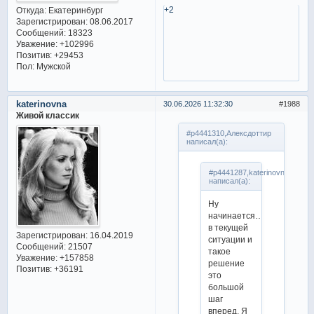
+2
Откуда:
Екатеринбург
Зарегистрирован
: 08.06.2017
Сообщений:
18323
Уважение:
+102996
Позитив:
+29453
Пол:
Мужской
katerinovna
30.06.2026 11:32:30
1988
Живой классик
#p4441310,Алексдоттир
написал(а):
#p4441287,katerinovna
написал(а):
Ну
начинается…
в текущей
Зарегистрирован
: 16.04.2019
ситуации и
Сообщений:
21507
такое
Уважение:
+157858
решение
Позитив:
+36191
это
большой
шаг
вперед. Я