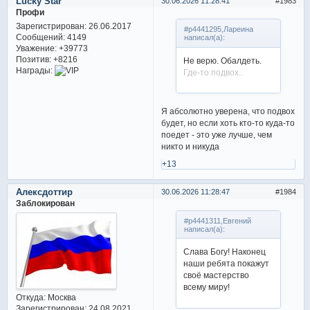
Lucky Star
30.06.2026 11:28:41
1983
Профи
Зарегистрирован
: 26.06.2017
#p4441295,Лареина
Сообщений:
4149
написал(а):
Уважение:
+39773
Позитив:
+8216
Не верю. Обалдеть.
Награды:
Где-то подвох..
Я абсолютно уверена, что подвох
будет, но если хоть кто-то куда-то
поедет - это уже лучше, чем
никто и никуда
+13
Алексдоттир
30.06.2026 11:28:47
1984
Заблокирован
#p4441311,Евгений
написал(а):
Слава Богу! Наконец
наши ребята покажут
своё мастерство
всему миру!
Откуда:
Москва
Зарегистрирован
: 24.08.2021