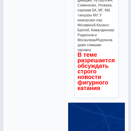
Дикиджи, Лутфуллин,
Семененко, Угожаев,
парники БК, МГ, КМ,
танцоры МУ. У
юниорских пар
Москвиной Касинс/
Брегей, Камалдинова/
Радионов и
Москалева/Родзянов
даже сликшмо
скромно.
В теме
разрешается
обсуждать
строго
новости
фигурного
катания