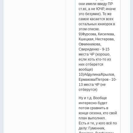
они имели ввиду ПР
ст.вз, а не ЮЧР, иначе
это безумие). То же
самое касается всех
остальных юниорок в
этом списке.
9)Фурсова, Кисилева,
Кшецкая, Нестерова,
Овчинникова,
Свириденко - 9-15
места ЧР (хорошо,
если хоть кто-то из
них отберется
вообще)
10)Абдулина/Крылов,
Ермакова/Петров - 10-
13 места ЧР (не
отберутся)
Ну и т.д. Вообще
интересно будет
потом сравнить в
конце сезона, кто свой
план выполнил.
Есть и те, у кого всё по
делу: Гуменник,