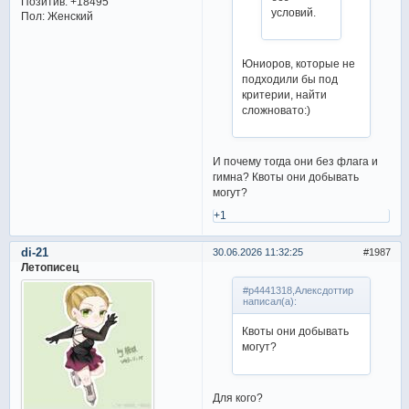
Позитив:
+18495
условий.
Пол:
Женский
Юниоров, которые не
подходили бы под
критерии, найти
сложновато:)
И почему тогда они без флага и
гимна? Квоты они добывать
могут?
+1
di-21
30.06.2026 11:32:25
1987
Летописец
#p4441318,Алексдоттир
написал(а):
Квоты они добывать
могут?
Для кого?