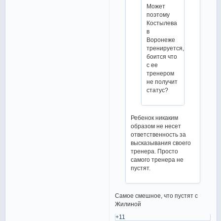
Может
поэтому
Костылева
в
Воронеже
тренируется,
боится что
с ее
тренером
не получит
статус?
Ребенок никаким
образом не несет
ответственность за
высказывания своего
тренера. Просто
самого тренера не
пустят.
Самое смешное, что пустят с
Жилиной
+11