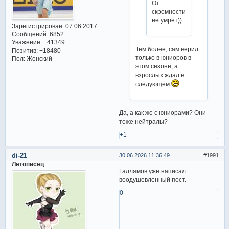
От
скромности
не умрёт))
Зарегистрирован
: 07.06.2017
Сообщений:
6852
Уважение:
+41349
Тем более, сам верил
Позитив:
+18480
только в юниоров в
Пол:
Женский
этом сезоне, а
взрослых ждал в
следующем
Да, а как же с юниорами? Они
тоже нейтралы?
+1
di-21
30.06.2026 11:36:49
1991
Летописец
Галлямов уже написал
воодушевленный пост.
0