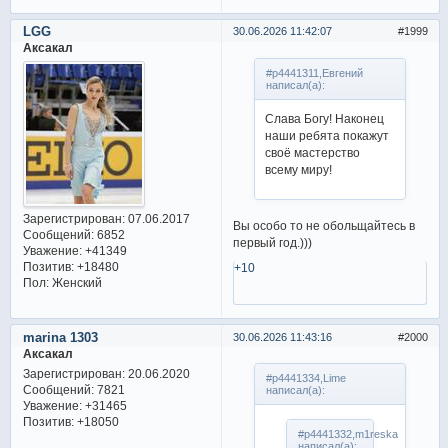
LGG
30.06.2026 11:42:07
1999
Аксакал
#p4441311,Евгений
написал(а):
Слава Богу! Наконец
наши ребята покажут
своё мастерство
всему миру!
Зарегистрирован
: 07.06.2017
Вы особо то не обольщайтесь в
Сообщений:
6852
первый год.)))
Уважение:
+41349
Позитив:
+18480
+10
Пол:
Женский
marina 1303
30.06.2026 11:43:16
2000
Аксакал
Зарегистрирован
: 20.06.2020
#p4441334,Lime
Сообщений:
7821
написал(а):
Уважение:
+31465
Позитив:
+18050
#p4441332,m1reska
написал(а):