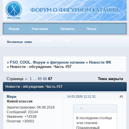
Форум
Участники
Правила
Поиск
Регистрация
Войти
FAQ
Активные темы
»
FSO_COOL. Форум о фигурном катании
»
Новости ФК
»
Новости - обсуждение. Часть #57
Страница:
«
1
…
65
66
67
Тема закрыта
Новости - обсуждение. Часть #57
Мери
14.03.2026 12:11:31
1
Живой классик
Зарегистрирован
: 06.08.2018
+
Сообщений:
20144
Уважение:
+74538
В последнем столбце
Позитив:
+30002
этих списков -
Планируемый