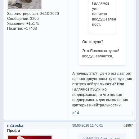
Галлямов
уже
Зарегистрирован
: 04.10.2020
написал
Сообщений:
3205
воодушевленный
Уважение:
+15175
пост.
Позитив:
+17403
Он-то куда?
Это Янченков пускай
воодушевляется.
А почему это? Где-то есть запрет
на повторную попытку получения
статуса нейтральности? Или
Галлямов публично
поддерживал, то что нельзя
поддерживать для выполнения
критериев нейтральности?
+14
m1reska
30.06.2026 11:40:01
1997
Профи
#p4441329,Алексдоттир