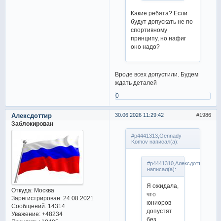
Какие ребята? Если
будут допускать не по
спортивному
принципу, но нафиг
оно надо?
Вроде всех допустили. Будем
ждать деталей
0
Алексдоттир
30.06.2026 11:29:42
1986
Заблокирован
#p4441313,Gennady
Komov написал(а):
#p4441310,Алексдоттир
написал(а):
Я ожидала,
Откуда:
Москва
что
Зарегистрирован
: 24.08.2021
юниоров
Сообщений:
14314
допустят
Уважение:
+48234
без