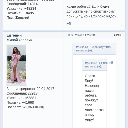
Сообщений:
14314
Какие ребята? Если будут
Уважение:
+48234
допускать не по спортивному
Позитив:
+18495
принципу, но нафиг оно надо?
Пол:
Женский
+5
Евгений
30.06.2026 11:29:38
1985
Живой классик
#p4441315,Алексдоттир
написал(а):
#p4441311,Евгений
написал(а):
Слава
Богу!
Наконец
Зарегистрирован
: 29.04.2017
наши
Сообщений:
22917
ребята
Уважение:
+63881
покажут
Позитив:
+41668
своё
Возраст:
52
[1974-04-30]
мастерство
всему
миру!