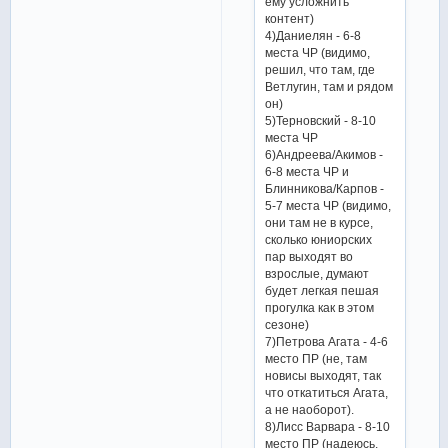
ему усложнить
контент)
4)Даниелян - 6-8
места ЧР (видимо,
решил, что там, где
Ветлугин, там и рядом
он)
5)Терновский - 8-10
места ЧР
6)Андреева/Акимов -
6-8 места ЧР и
Блинникова/Карпов -
5-7 места ЧР (видимо,
они там не в курсе,
сколько юниорских
пар выходят во
взрослые, думают
будет легкая пешая
прогулка как в этом
сезоне)
7)Петрова Агата - 4-6
место ПР (не, там
новисы выходят, так
что откатиться Агата,
а не наоборот).
8)Лисс Варвара - 8-10
место ПР (надеюсь,