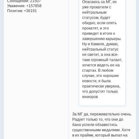
Сообщений:
21507
Опасаюсь за МГ, их
Уважение:
+157858
уже прокатили с
Позитив:
+36191
нейтральным
статусом, будет
обидно, если опять
прокатят, и это
приведет в итоге к
завершению карьеры.
Ну и Камиле, думаю,
нейтральный статус
не светит, а она все-
таки огромный талант,
хочется видеть ее на
стартах. В любом
случае, это хорошие
новости, я была
практически уверена,
что допустят только
юниоров
За МГ да, переживательно очень.
Радует только то, что они до
бана успели обзавестись
существенными медалями. Хотя
в их прайме, который выпал на