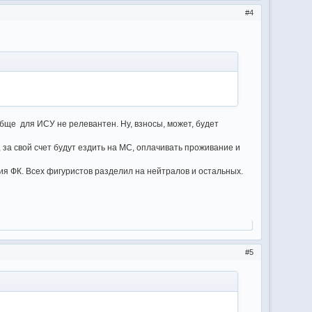
4
бще для ИСУ не релевантен. Ну, взносы, может, будет
за свой счет будут ездить на МС, оплачивать проживание и
тия ФК. Всех фигуристов разделил на нейтралов и остальных.
5