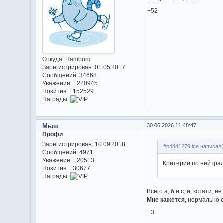
+52
Откуда:
Hamburg
Зарегистрирован
: 01.05.2017
Сообщений:
34668
Уважение:
+220945
Позитив:
+152529
Награды:
Мыш
30.06.2026 11:48:47
Профи
Зарегистрирован
: 10.09.2018
#p4441279,ice написал(
Сообщений:
4971
Уважение:
+20513
Критерии по нейтра
Позитив:
+30677
Награды:
Всего а, б и с, и, кстати,
Мне кажется
, нормально
+3