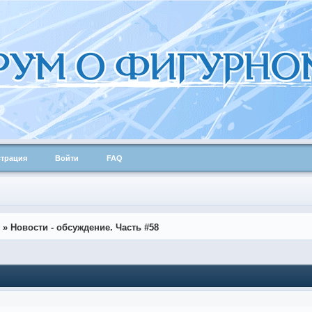
страция
Войти
FAQ
»
Новости - обсуждение. Часть #58