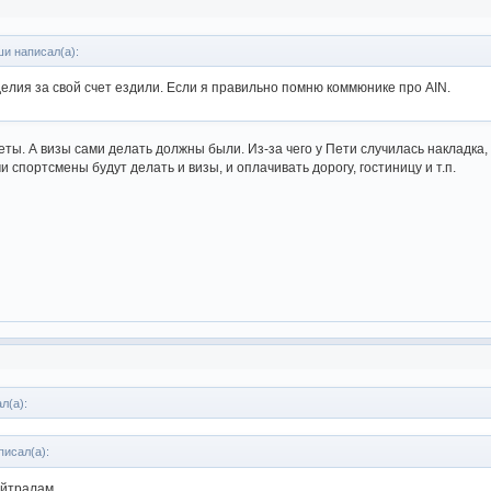
и написал(а):
делия за свой счет ездили. Если я правильно помню коммюнике про AIN.
ты. А визы сами делать должны были. Из-за чего у Пети случилась накладка,
ми спортсмены будут делать и визы, и оплачивать дорогу, гостиницу и т.п.
л(а):
писал(а):
ейтралам