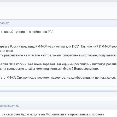
сал(а):
не главный турнир для отбора на ГС?
арты в России под эгидой ФФКР не значимы для ИСУ. Так, что ли? И ФФКР воо
а не ясно.
ть разрешение на участие нейтральным спортсменам (которые, получается , 
релял ФК в России. Без ножа зарезал. Как единый российский институт разви
циях тренерские штабы кому подчиняться будут? Вопросов много.
 это ФФКР. Сихарулидзе поэтому, наверное, на конференции и не показался.
и написал(а):
 , за свой счет будут ездить на МС, оплачивать проживание и прочее?