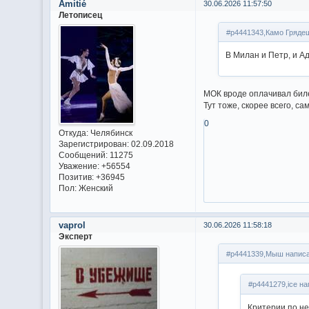
Amitié
30.06.2026 11:57:50
Летописец
#p4441343,Камо Грядеш
В Милан и Петр, и А
МОК вроде оплачивал биле
Тут тоже, скорее всего, са
0
Откуда:
Челябинск
Зарегистрирован
: 02.09.2018
Сообщений:
11275
Уважение:
+56554
Позитив:
+36945
Пол:
Женский
vaprol
30.06.2026 11:58:18
Эксперт
#p4441339,Мыш написа
#p4441279,ice на
Критерии по н