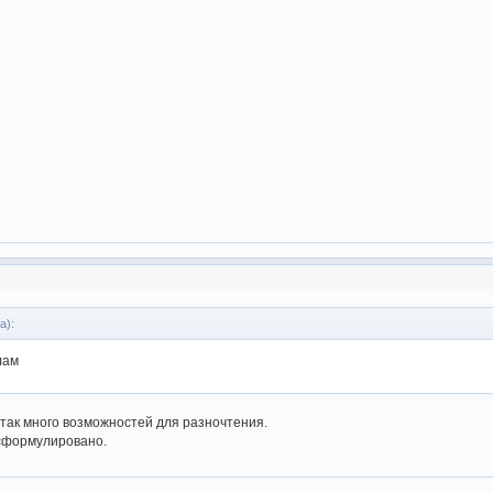
а):
лам
 не так много возможностей для разночтения.
 сформулировано.