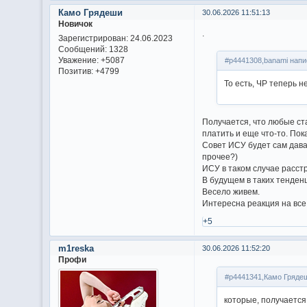
Камо Грядеши
30.06.2026 11:51:13
Новичок
.
Зарегистрирован
: 24.06.2023
Сообщений:
1328
Уважение:
+5087
#p4441308,banami напи
Позитив:
+4799
То есть, ЧР теперь 
Получается, что любые ст
платить и еще что-то. Пок
Совет ИСУ будет сам дава
прочее?)
ИСУ в таком случае расст
В будущем в таких тенден
Весело живем.
Интересна реакция на все
+5
m1reska
30.06.2026 11:52:20
Профи
#p4441341,Камо Грядеш
которые, получается