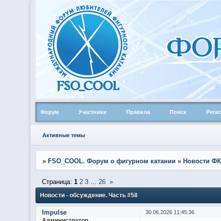
Форум
Участники
Правила
Поиск
Реги
Активные темы
»
FSO_COOL. Форум о фигурном катании
»
Новости ФК
Страница:
1
2
3
…
26
»
Новости - обсуждение. Часть #58
Impulse
30.06.2026 11:45:36
Администратор