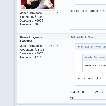
Нет, конечно. Даже на ОИ 
Зарегистрирован
: 23.03.2021
Сообщений:
3853
+4
Уважение:
+6655
Позитив:
+2651
Камо Грядеши
30.06.2026 11:53:57
Новичок
Зарегистрирован
: 24.06.2023
#p4441342,m1reska нап
Сообщений:
1328
Уважение:
+5087
Позитив:
+4799
#p4441341,Камо 
которые, получ
Нет, конечно. Даже 
В Милан и Петр, и Аделия
+1