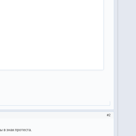
2
 в знак протеста.