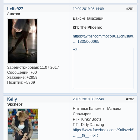
Lelik927
19.09.2019 08:14:09
281
Знаток
Дайске Такахаши
КП: The Phoenix
https://twitter.com/moco0611chi/status/
… 1335000065
+2
Зарегистрирован
: 11.07.2017
Сообщений:
700
Уважение:
+2859
Позитив:
+5869
Kelly
20.09.2019 00:25:48
282
Эксперт
Наталья Калижек - Максим
Сподырев
РТ - Kinky Boots
ПТ - Dirty Dancing
https://www.facebook.com/KaliszekSpo
… __tn__=K-R