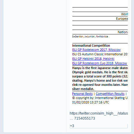
https://twitter.com/aim_high__/status/1
… 7154055173
+3