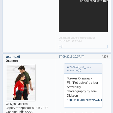
Отредактировано Патрикеевна
(15.09.2019 18:07:49)
+8
uxti_tuxti
17.09.2019 20:07:47
279
Эксперт
#p973240,uxti_tuxti
написал(а):
Томоки Хиваташи
FS: “Petrushka" by Igor
Stravinsky,
choreography by Tom
Dickson
https://t.co/hMzHwNAON4
Откуда:
Москва
Зарегистрирован
: 01.05.2017
Сообщений:
72279