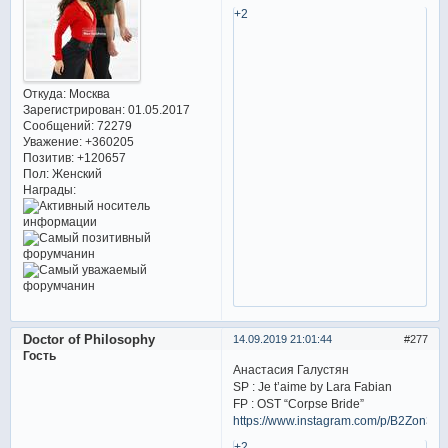
+2
Откуда:
Москва
Зарегистрирован
: 01.05.2017
Сообщений:
72279
Уважение:
+360205
Позитив:
+120657
Пол:
Женский
Награды:
Doctor of Philosophy
14.09.2019 21:01:44
277
Гость
Анастасия Галустян
SP : Je t’aime by Lara Fabian
FP : OST “Corpse Bride”
https://www.instagram.com/p/B2Zon3
+2