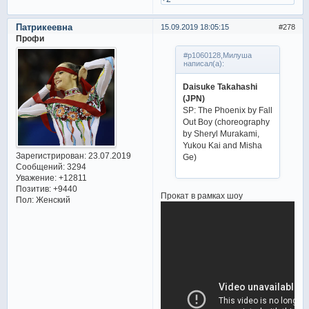
Патрикеевна
15.09.2019 18:05:15
278
Профи
#p1060128,Милуша
написал(а):
Daisuke Takahashi
(JPN)
SP: The Phoenix by Fall
Out Boy (choreography
by Sheryl Murakami,
Yukou Kai and Misha
Зарегистрирован
: 23.07.2019
Ge)
Сообщений:
3294
Уважение:
+12811
Позитив:
+9440
Прокат в рамках шоу
Пол:
Женский