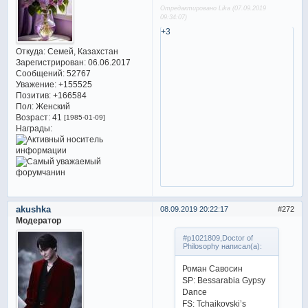
Отредактировано Lika (07.09.2019
09:34:07)
+3
Откуда:
Семей, Казахстан
Зарегистрирован
: 06.06.2017
Сообщений:
52767
Уважение:
+155525
Позитив:
+166584
Пол:
Женский
Возраст:
41
[1985-01-09]
Награды:
akushka
08.09.2019 20:22:17
272
Модератор
#p1021809,Doctor of
Philosophy написал(а):
Роман Савосин
SP: Bessarabia Gypsy
Dance
FS: Tchaikovski’s