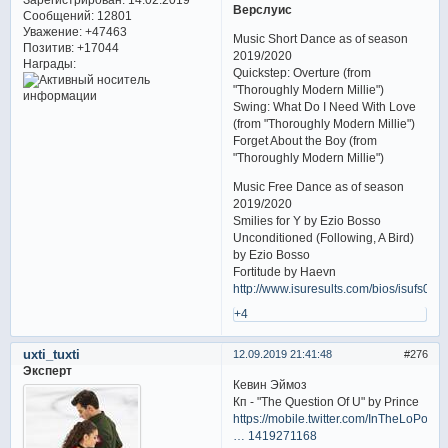
Верслуис
Сообщений:
12801
Уважение:
+47463
Music Short Dance as of season
Позитив:
+17044
2019/2020
Награды:
Quickstep: Overture (from
"Thoroughly Modern Millie")
Swing: What Do I Need With Love
(from "Thoroughly Modern Millie")
Forget About the Boy (from
"Thoroughly Modern Millie")
Music Free Dance as of season
2019/2020
Smilies for Y by Ezio Bosso
Unconditioned (Following, A Bird)
by Ezio Bosso
Fortitude by Haevn
http://www.isuresults.com/bios/isufs00
+4
uxti_tuxti
12.09.2019 21:41:48
276
Эксперт
Кевин Эймоз
Кп - "The Question Of U" by Prince
https://mobile.twitter.com/InTheLoPodc
… 1419271168