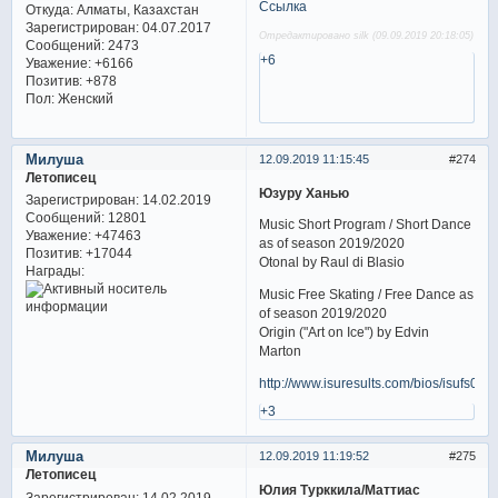
Ссылка
Откуда:
Алматы, Казахстан
Зарегистрирован
: 04.07.2017
Отредактировано silk (09.09.2019 20:18:05)
Сообщений:
2473
+6
Уважение:
+6166
Позитив:
+878
Пол:
Женский
Милуша
12.09.2019 11:15:45
274
Летописец
Юзуру Ханью
Зарегистрирован
: 14.02.2019
Сообщений:
12801
Music Short Program / Short Dance
Уважение:
+47463
as of season 2019/2020
Позитив:
+17044
Otonal by Raul di Blasio
Награды:
Music Free Skating / Free Dance as
of season 2019/2020
Origin ("Art on Ice") by Edvin
Marton
http://www.isuresults.com/bios/isufs00
+3
Милуша
12.09.2019 11:19:52
275
Летописец
Юлия Турккила/Маттиас
Зарегистрирован
: 14.02.2019