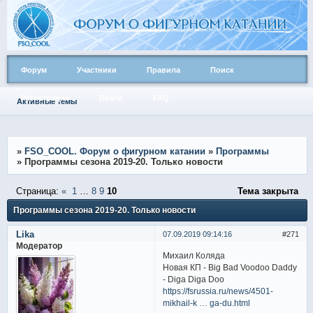
Форум
Участники
Правила
Поиск
Регистрация
Войти
FAQ
Активные темы
»
FSO_COOL. Форум о фигурном катании
»
Программы
»
Программы сезона 2019-20. Только новости
Страница:
«
1
…
8
9
10
Тема закрыта
Программы сезона 2019-20. Только новости
Lika
07.09.2019 09:14:16
271
Модератор
Михаил Коляда
Новая КП - Big Bad Voodoo Daddy
- Diga Diga Doo
https://fsrussia.ru/news/4501-
mikhail-k … ga-du.html