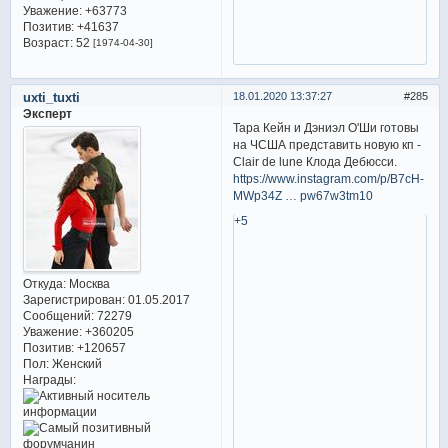
Уважение:
+63773
Позитив:
+41637
Возраст:
52
[1974-04-30]
uxti_tuxti
18.01.2020 13:37:27
285
Эксперт
Тара Кейн и Дэниэл О'Ши готовы
на ЧСША представить новую кп -
Clair de lune Клода Дебюсси.
https://www.instagram.com/p/B7cH-
MWp34Z … pw67w3tm10
+5
Откуда:
Москва
Зарегистрирован
: 01.05.2017
Сообщений:
72279
Уважение:
+360205
Позитив:
+120657
Пол:
Женский
Награды: