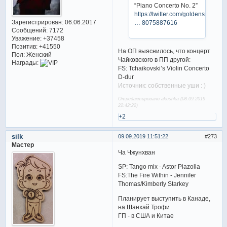
“Piano Concerto No. 2”
https://twitter.com/goldenskate/sta
Зарегистрирован
: 06.06.2017
… 8075887616
Сообщений:
7172
Уважение:
+37458
Позитив:
+41550
На ОП выяснилось, что концерт
Пол:
Женский
Чайковского в ПП другой:
Награды:
FS: Tchaikovski’s Violin Concerto
D-dur
Источник: собственные уши : )
Отредактировано akushka (08.09.2019
22:42:22)
+2
silk
09.09.2019 11:51:22
273
Мастер
Ча Чжунхван
SP: Tango mix - Astor Piazolla
FS:The Fire Within - Jennifer
Thomas/Kimberly Starkey
Планирует выступить в Канаде,
на Шанхай Трофи
ГП - в США и Китае