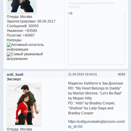
Отредактировано Kelly (20.09.2019
00:26:05)
+6
Откуда:
Москва
Зарегистрирован
: 06.06.2017
Сообщений:
30050
Уважение:
+93560
Позитив:
+40997
Награды:
uxti_tuxti
21.09.2019 19:04:01
283
Эксперт
Мэдисон Хаббелл и Зак Донохью
RD: “My Heart Belongs to Daddy”
by Marilyn Monroe, “Let’s Be Bad”
by Megan Hilty
FD: “Alibi” by Bradley Cooper,
“Shallow” by Lady Gaga and
Bradley Cooper
https://usfigureskatingfanzone.com/rost
rp_id=50
Откуда:
Москва