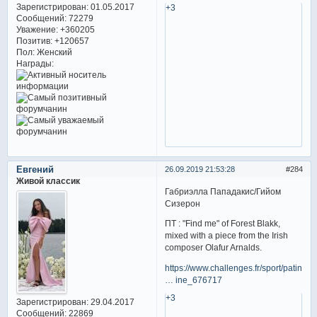
Зарегистрирован
: 01.05.2017
+3
Сообщений:
72279
Уважение:
+360205
Позитив:
+120657
Пол:
Женский
Награды:
Евгений
26.09.2019 21:53:28
284
Живой классик
Габриэлла Пападакис/Гийом
Сизерон
ПТ : "Find me" of Forest Blakk,
mixed with a piece from the Irish
composer Olafur Arnalds.
https://www.challenges.fr/sport/patinag
… ine_676717
+3
Зарегистрирован
: 29.04.2017
Сообщений:
22869