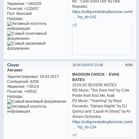
Кп: "Love Runs Out" by One
Уважение:
+360205
Republic
Позитив:
+120657
https://usfigureskatingfanzone.com/rost
Пол:
Женский
… ?rp_id=142
Награды:
+2
Clever
18.09.2019 07:21:08
280
Аксакал
MADISON CHOCK - EVAN
Зарегистрирован
: 29.04.2017
BATES
Сообщений:
8208
2019-20 SEASON NOTES
Уважение:
+39119
RD Music: "Too Darn Hot" by Cole
Позитив:
+49542
Porter from Kiss Me, Kate
Награды:
FD Music: "Yearning" by Raul
Ferrando, "Sahara Nights" by DJ
Quincy and "Layali Al-Sharq" by Al-
Ahram Orchestra
https://usfigureskatingfanzone.com/rost
… ?rp_id=154
+7