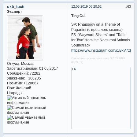
uxti_tuxti
12.05.2019 08:20:52
63
Эксперт
Ting Cui
SP: Rhapsody on a Theme of
Paganini (с прошлого сезона)
FS: "Wayward Sisters" and "Table
for Two" from the Nocturnal Animals
Soundtrack
https://www.instagram.com/p/BxV7zhSl
Отредактировано uxti_tuxti (12.05.2019
08:21:12)
Откуда:
Москва
Зарегистрирован
: 01.05.2017
+4
Сообщений:
72282
Уважение:
+360235
Позитив:
+120667
Пол:
Женский
Награды: