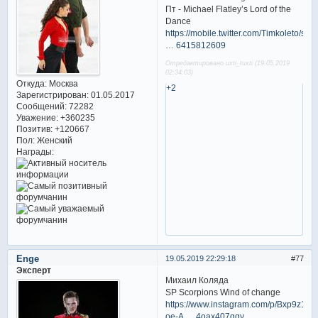
Пт - Michael Flatley’s Lord of the
Dance
https://mobile.twitter.com/Timkoleto/st
… 6415812609
Отредактировано uxti_tuxti (19.05.2019
02:34:03)
Откуда:
Москва
+2
Зарегистрирован
: 01.05.2017
Сообщений:
72282
Уважение:
+360235
Позитив:
+120667
Пол:
Женский
Награды:
Enge
19.05.2019 22:29:18
77
Эксперт
Михаил Коляда
SP Scorpions Wind of change
https://www.instagram.com/p/Bxp9z1-
oe-A … 4oax407qqy