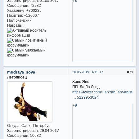
Зарегистрирован
: 01.05.2017
+4
Сообщений:
72282
Уважение:
+360235
Позитив:
+120667
Пол:
Женский
Награды:
mudraya_sova
20.05.2019 14:19:17
79
Летописец
Хань Янь
ПП: Ла Ла Лэнд
https://twitter.com/HanYanFanVan/statu
… 5229953024
+9
Откуда:
Санкт-Петербург
Зарегистрирован
: 29.04.2017
Сообщений:
10682