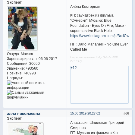
Эксперт
Алёна Косторная
КП: саундтрек из фильма
"Сумерки". Музыка: Blue
Foundation - Eyes On Fire, Muse -
supermassive Black Hole.
https://www.instagram.com/p/BxdCwtlI
ПП: Dario Marianelli - No One Ever
Called Me
Откуда:
Москва
Отредактировано Kelly (14.05.2019
Зарегистрирован
: 06.06.2017
22:11:17)
Сообщений:
30050
+12
Уважение:
+93560
Позитив:
+40998
Награды:
алла николаевна
15.05.2019 20:27:02
66
Эксперт
Анастасия Шпилевая-Григорий
Смирнов
ПТ- Музыка из фильма «Как