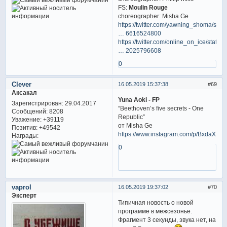
FS:
Moulin Rouge
choreographer: Misha Ge
https://twitter.com/yawning_shoma/statu
… 6616524800
https://twitter.com/online_on_ice/statu
… 2025796608
0
Clever
16.05.2019 15:37:38
69
Аксакал
Yuna Aoki - FP
Зарегистрирован
: 29.04.2017
“Beethoven’s five secrets - One
Сообщений:
8208
Republic”
Уважение:
+39119
от Misha Ge
Позитив:
+49542
https://www.instagram.com/p/BxdaX7iJ
Награды:
0
vaprol
16.05.2019 19:37:02
70
Эксперт
Типичная новость о новой
программе в межсезонье.
Фрагмент 3 секунды, звука нет, на