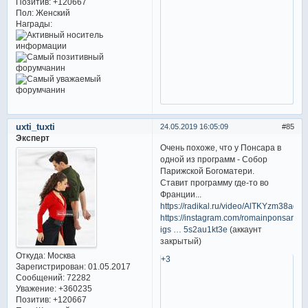
Позитив:
+120667
Пол:
Женский
Награды:
uxti_tuxti
24.05.2019 16:05:09
85
Эксперт
Очень похоже, что у Понсара в
одной из программ - Собор
Парижской Богоматери.
Ставит программу где-то во
Франции...
https://radikal.ru/video/AlTKYzm38ag
https://instagram.com/romainponsart?
igs … 5s2au1kt3e
(аккаунт
закрытый)
Откуда:
Москва
+3
Зарегистрирован
: 01.05.2017
Сообщений:
72282
Уважение:
+360235
Позитив:
+120667