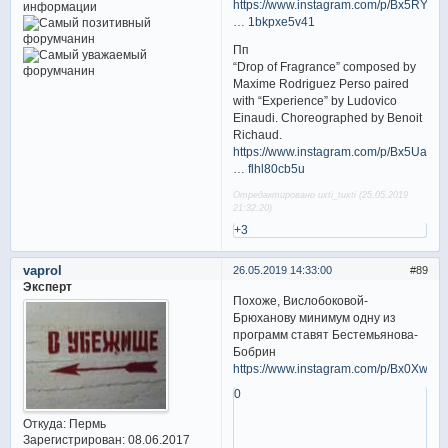
https://www.instagram.com/p/Bx5RYE
… 1bkpxe5v41
Пп
“Drop of Fragrance” composed by
Maxime Rodriguez Perso paired
with “Experience” by Ludovico
Einaudi. Choreographed by Benoit
Richaud.
https://www.instagram.com/p/Bx5Ua2T
… flhl80cb5u
Отредактировано uxti_tuxti (25.05.2019
21:32:20)
+3
vaprol
26.05.2019 14:33:00
89
Эксперт
Похоже, Вислобоковой-
Брюханову минимум одну из
программ ставят Бестемьянова-
Бобрин
https://www.instagram.com/p/Bx0XwdkI
0
Откуда:
Пермь
Зарегистрирован
: 08.06.2017