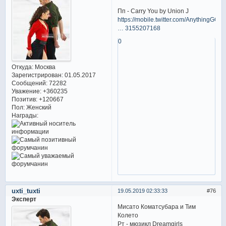
Пп - Carry You by Union J
https://mobile.twitter.com/AnythingGOE/
… 3155207168
0
Откуда:
Москва
Зарегистрирован
: 01.05.2017
Сообщений:
72282
Уважение:
+360235
Позитив:
+120667
Пол:
Женский
Награды:
uxti_tuxti
19.05.2019 02:33:33
76
Эксперт
Мисато Коматсубара и Тим
Колето
Рт - мюзикл Dreamgirls