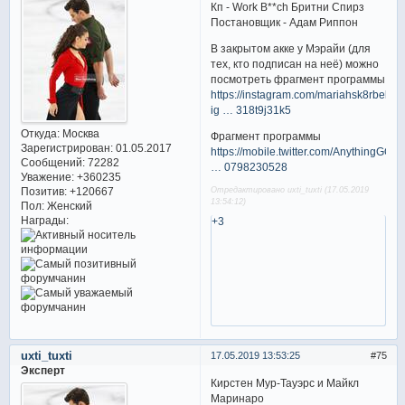
Кп - Work B**ch Бритни Спирз
Постановщик - Адам Риппон
В закрытом акке у Мэрайи (для
тех, кто подписан на неё) можно
посмотреть фрагмент программы
https://instagram.com/mariahsk8rbell?
ig … 318t9j31k5
Откуда:
Москва
Фрагмент программы
Зарегистрирован
: 01.05.2017
https://mobile.twitter.com/AnythingGOE/
Сообщений:
72282
… 0798230528
Уважение:
+360235
Позитив:
+120667
Отредактировано uxti_tuxti (17.05.2019
13:54:12)
Пол:
Женский
Награды:
+3
uxti_tuxti
17.05.2019 13:53:25
75
Эксперт
Кирстен Мур-Тауэрс и Майкл
Маринаро