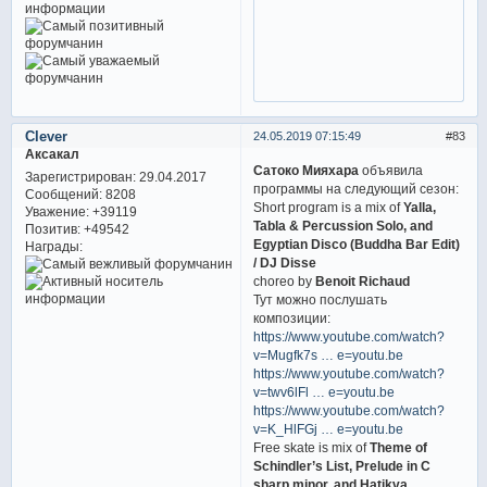
Clever
24.05.2019 07:15:49
83
Аксакал
Сатоко Мияхара
объявила
Зарегистрирован
: 29.04.2017
программы на следующий сезон:
Сообщений:
8208
Short program is a mix of
Yalla,
Уважение:
+39119
Tabla & Percussion Solo, and
Позитив:
+49542
Egyptian Disco (Buddha Bar Edit)
Награды:
/ DJ Disse
choreo by
Benoit Richaud
Тут можно послушать
композиции:
https://www.youtube.com/watch?
v=Mugfk7s … e=youtu.be
https://www.youtube.com/watch?
v=twv6lFl … e=youtu.be
https://www.youtube.com/watch?
v=K_HlFGj … e=youtu.be
Free skate is mix of
Theme of
Schindler’s List, Prelude in C
sharp minor, and Hatikva