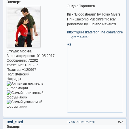
Эксперт
Эндрю Торгашев
Кп - “Bloodstream” by Tokio Myers
Пп - Giacomo Puccini’s “Tosca”
performed by Luciano Pavarotti
http://figureskatersonline.com/andrewto
… grams-are/
+3
Откуда:
Москва
Зарегистрирован
: 01.05.2017
Сообщений:
72282
Уважение:
+360235
Позитив:
+120667
Пол:
Женский
Награды:
uxti_tuxti
17.05.2019 07:23:41
73
Эксперт