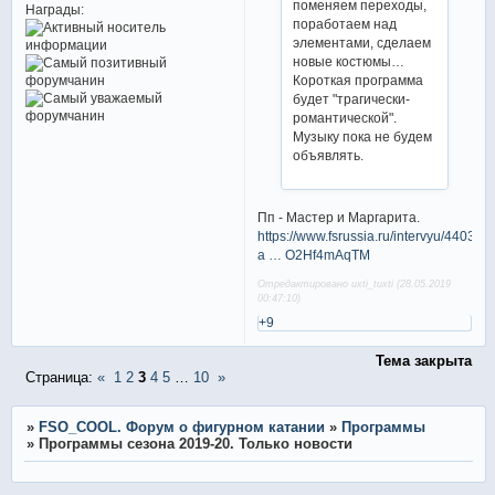
поменяем переходы,
Награды:
поработаем над
элементами, сделаем
новые костюмы…
Короткая программа
будет "трагически-
романтической".
Музыку пока не будем
объявлять.
Пп - Мастер и Маргарита.
https://www.fsrussia.ru/intervyu/4403-
a … O2Hf4mAqTM
Отредактировано uxti_tuxti (28.05.2019
00:47:10)
+9
Тема закрыта
Страница:
«
1
2
3
4
5
…
10
»
»
FSO_COOL. Форум о фигурном катании
»
Программы
»
Программы сезона 2019-20. Только новости