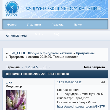
Форум
Участники
Правила
Поиск
Регистрация
Войти
FAQ
Активные темы
»
FSO_COOL. Форум о фигурном катании
»
Программы
»
Программы сезона 2019-20. Только новости
Страница:
«
1
2
3
4
5
…
10
»
Тема закрыта
Программы сезона 2019-20. Только новости
Lika
11.05.2019 08:36:12
61
Модератор
Брейди Теннел
ПП - саундтрек к фильму "Новый
кинотеатр "Парадизо""
Постановщик - Бенуа Ришо.
https://www.instagram.com/p/BxS7FawF