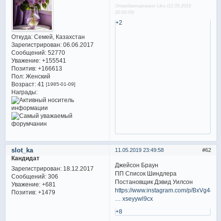
Отредактировано Lika (12.05.2019
20:09:09)
+2
Откуда:
Семей, Казахстан
Зарегистрирован
: 06.06.2017
Сообщений:
52770
Уважение:
+155541
Позитив:
+166613
Пол:
Женский
Возраст:
41
[1985-01-09]
Награды:
slot_ka
11.05.2019 23:49:58
62
Кандидат
Джейсон Браун
Зарегистрирован
: 18.12.2017
ПП Список Шиндлера
Сообщений:
306
Постановщик Дэвид Уилсон
Уважение:
+681
https://www.instagram.com/p/BxVg44f
Позитив:
+1479
… xseyywl9cx
+8