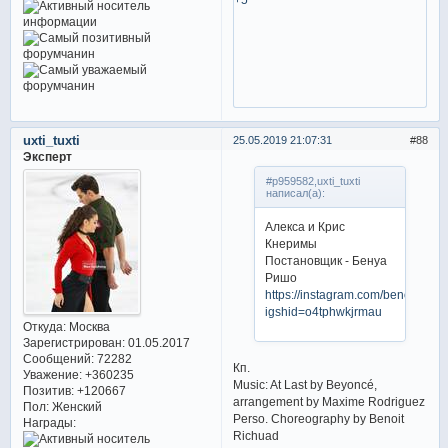
uxti_tuxti
25.05.2019 21:07:31
88
Эксперт
#p959582,uxti_tuxti
написал(а):
Алекса и Крис
Кнеримы
Постановщик - Бенуа
Ришо
https://instagram.com/benoitrich
igshid=o4tphwkjrmau
Откуда:
Москва
Зарегистрирован
: 01.05.2017
Сообщений:
72282
Кп.
Уважение:
+360235
Music: At Last by Beyoncé,
Позитив:
+120667
arrangement by Maxime Rodriguez
Пол:
Женский
Perso. Choreography by Benoit
Награды:
Richuad