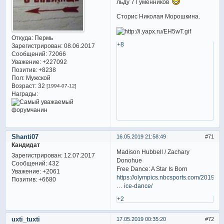
льду 7 Гуменников
Сторис Николая Морошкина.
Откуда:
Пермь
+8
Зарегистрирован
: 08.06.2017
Сообщений:
72066
Уважение:
+227092
Позитив:
+8238
Пол:
Мужской
Возраст:
32
[1994-07-12]
Награды:
Shanti07
16.05.2019 21:58:49
71
Кандидат
Madison Hubbell / Zachary
Зарегистрирован
: 12.07.2017
Donohue
Сообщений:
432
Free Dance: A Star Is Born
Уважение:
+2061
https://olympics.nbcsports.com/2019/05
Позитив:
+6680
… ice-dance/
+2
uxti_tuxti
17.05.2019 00:35:20
72