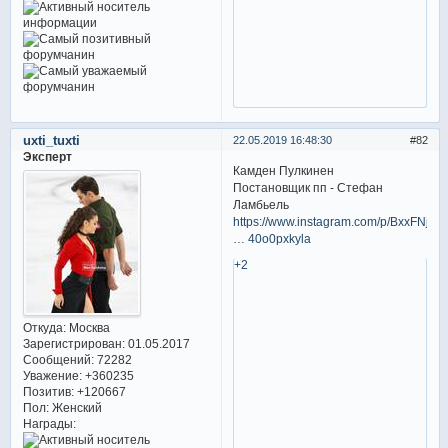
uxti_tuxti
22.05.2019 16:48:30
82
Эксперт
Камден Пулкинен
Постановщик пп - Стефан
Ламбьель
https://www.instagram.com/p/BxxFNj9p
… 40o0pxkyla
+2
Откуда:
Москва
Зарегистрирован
: 01.05.2017
Сообщений:
72282
Уважение:
+360235
Позитив:
+120667
Пол:
Женский
Награды: