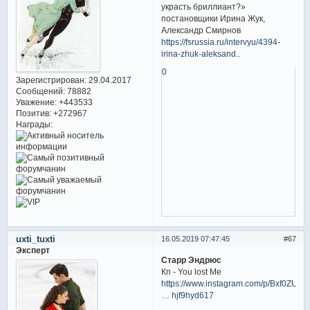
украсть бриллиант?»
постановщики Ирина Жук,
Александр Смирнов
https://fsrussia.ru/intervyu/4394-
irina-zhuk-aleksand..
0
Зарегистрирован
: 29.04.2017
Сообщений:
78882
Уважение:
+443533
Позитив:
+272967
Награды:
uxti_tuxti
16.05.2019 07:47:45
67
Эксперт
Старр Эндрюс
Кп - You lost Me
https://www.instagram.com/p/Bxf0ZUkJI
… hjf9hyd617