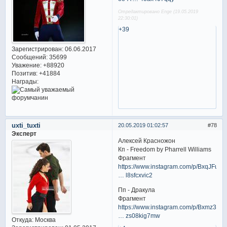
Отредактировано Enge (19.05.2019
22:30:01)
+39
Зарегистрирован
: 06.06.2017
Сообщений:
35699
Уважение:
+88920
Позитив:
+41884
Награды:
uxti_tuxti
20.05.2019 01:02:57
78
Эксперт
Алексей Красножон
Кп - Freedom by Pharrell Williams
Фрагмент
https://www.instagram.com/p/BxqJFulF
… l8sfcxvic2
Пп - Дракула
Фрагмент
https://www.instagram.com/p/Bxmz3V
… zs08kig7mw
Откуда:
Москва