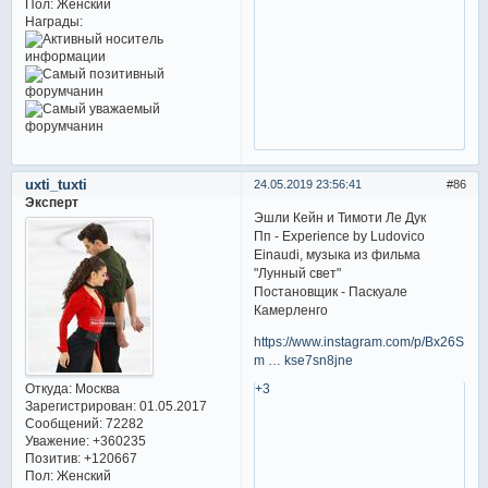
Пол:
Женский
Награды:
uxti_tuxti
24.05.2019 23:56:41
86
Эксперт
Эшли Кейн и Тимоти Ле Дук
Пп - Experience by Ludovico
Einaudi, музыка из фильма
"Лунный свет"
Постановщик - Паскуале
Камерленго
https://www.instagram.com/p/Bx26SIylF
m … kse7sn8jne
+3
Откуда:
Москва
Зарегистрирован
: 01.05.2017
Сообщений:
72282
Уважение:
+360235
Позитив:
+120667
Пол:
Женский