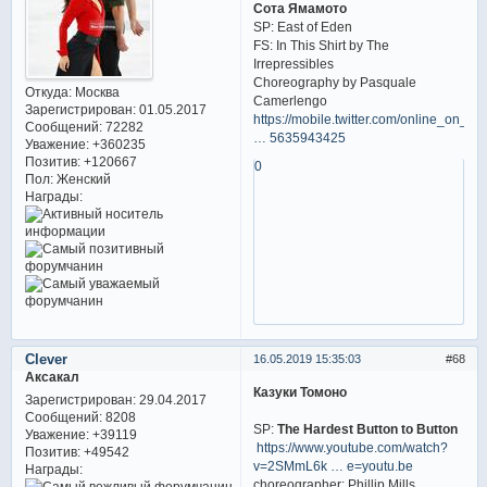
Сота Ямамото
SP: East of Eden
FS: In This Shirt by The
Irrepressibles
Choreography by Pasquale
Откуда:
Москва
Camerlengo
Зарегистрирован
: 01.05.2017
https://mobile.twitter.com/online_on_ic
Сообщений:
72282
… 5635943425
Уважение:
+360235
Позитив:
+120667
0
Пол:
Женский
Награды:
Clever
16.05.2019 15:35:03
68
Аксакал
Казуки Томоно
Зарегистрирован
: 29.04.2017
Сообщений:
8208
SP:
The Hardest Button to Button
Уважение:
+39119
https://www.youtube.com/watch?
Позитив:
+49542
v=2SMmL6k … e=youtu.be
Награды:
choreographer: Phillip Mills