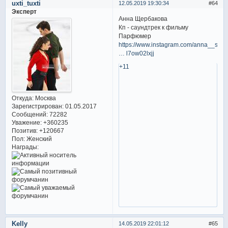
uxti_tuxti
12.05.2019 19:30:34
64
Эксперт
Анна Щербакова
Кп - саундтрек к фильму
Парфюмер
https://www.instagram.com/anna__shc
… l7ow02lxjj
+11
Откуда:
Москва
Зарегистрирован
: 01.05.2017
Сообщений:
72282
Уважение:
+360235
Позитив:
+120667
Пол:
Женский
Награды:
Kelly
14.05.2019 22:01:12
65