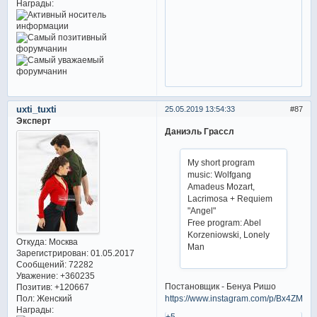
Награды:
uxti_tuxti
25.05.2019 13:54:33
87
Эксперт
Даниэль Грассл
My short program
music: Wolfgang
Amadeus Mozart,
Lacrimosa + Requiem
"Angel"
Free program: Abel
Korzeniowski, Lonely
Откуда:
Москва
Man
Зарегистрирован
: 01.05.2017
Сообщений:
72282
Уважение:
+360235
Постановщик - Бенуа Ришо
Позитив:
+120667
https://www.instagram.com/p/Bx4ZM2rI
Пол:
Женский
Награды:
+5