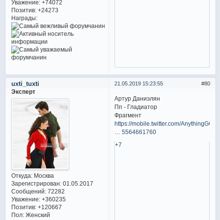
Уважение:
+74072
Позитив:
+24273
Награды:
uxti_tuxti
21.05.2019 15:23:55
80
Эксперт
Артур Даниэлян
Пп - Гладиатор
Фрагмент
https://mobile.twitter.com/AnythingGOE/
… 5564661760
+7
Откуда:
Москва
Зарегистрирован
: 01.05.2017
Сообщений:
72282
Уважение:
+360235
Позитив:
+120667
Пол:
Женский