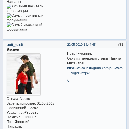
Награды:
uxti_tuxti
22.05.2019 13:44:45
81
Эксперт
Пётр Гуменник
Одну из программ ставит Никита
Михайлов
https://www.instagram.com/p/BxwvovfJc
… wgvz2rrqh7
0
Откуда:
Москва
Зарегистрирован
: 01.05.2017
Сообщений:
72282
Уважение:
+360235
Позитив:
+120667
Пол:
Женский
Награды: