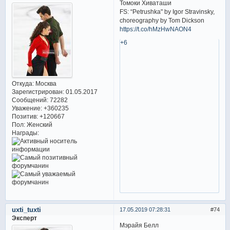
Томоки Хиваташи
FS: “Petrushka" by Igor Stravinsky,
choreography by Tom Dickson
https://t.co/hMzHwNAON4
+6
Откуда:
Москва
Зарегистрирован
: 01.05.2017
Сообщений:
72282
Уважение:
+360235
Позитив:
+120667
Пол:
Женский
Награды:
uxti_tuxti
17.05.2019 07:28:31
74
Эксперт
Мэрайя Белл