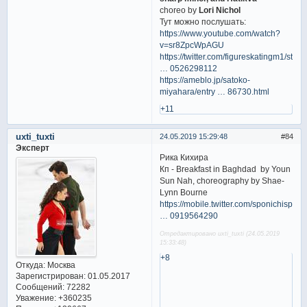
choreo by
Lori Nichol
Тут можно послушать:
https://www.youtube.com/watch?
v=sr8ZpcWpAGU
https://twitter.com/figureskatingm1/sta
… 0526298112
https://ameblo.jp/satoko-
miyahara/entry … 86730.html
+11
uxti_tuxti
24.05.2019 15:29:48
84
Эксперт
Рика Кихира
Кп - Breakfast in Baghdad by Youn
Sun Nah, choreography by Shae-
Lynn Bourne
https://mobile.twitter.com/sponichispor
… 0919564290
Отредактировано uxti_tuxti (24.05.2019
15:33:48)
+8
Откуда:
Москва
Зарегистрирован
: 01.05.2017
Сообщений:
72282
Уважение:
+360235