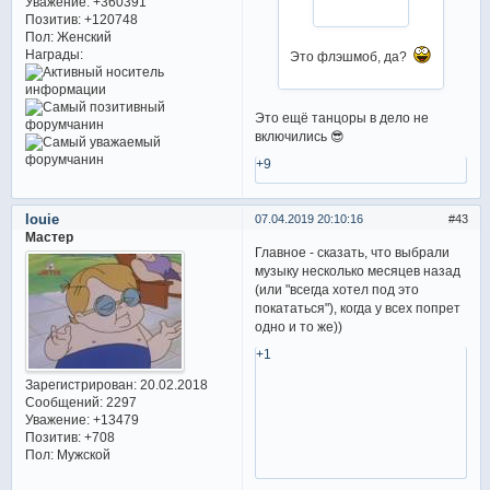
Уважение:
+360391
Позитив:
+120748
Пол:
Женский
Награды:
Это флэшмоб, да?
Это ещё танцоры в дело не
включились 😎
+9
louie
07.04.2019 20:10:16
43
Мастер
Главное - сказать, что выбрали
музыку несколько месяцев назад
(или "всегда хотел под это
покататься"), когда у всех попрет
одно и то же))
+1
Зарегистрирован
: 20.02.2018
Сообщений:
2297
Уважение:
+13479
Позитив:
+708
Пол:
Мужской