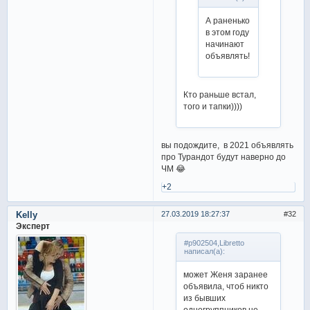
А раненько
в этом году
начинают
объявлять!
Кто раньше встал,
того и тапки))))
вы подождите, в 2021 объявлять
про Турандот будут наверно до
ЧМ 😂
+2
Kelly
27.03.2019 18:27:37
32
Эксперт
#p902504,Libretto
написал(а):
может Женя заранее
объявила, чтоб никто
из бывших
одногруппников не