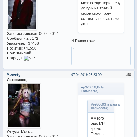
Можно еще Торгашеву
до кучи на третий
сезон свою прогу
оставить, раз уж такое
дело.
Зарегистрирован
: 06.06.2017
Сообщений:
7172
И Галаю тоже.
Уважение:
+37458
Позитив:
+41550
0
Пол:
Женский
Награды:
Sweety
07.04.2019 23:23:09
50
Летописец
#p920696,Kelly
написал(а):
#p920693,lisalapsa
написал(а):
А у кого
еще МР
кроме
Откуда:
Москва
Томоно
Зарегистрирован
: 06.06.2017