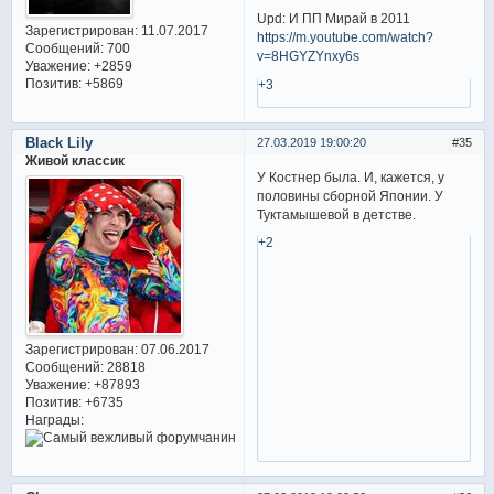
Upd: И ПП Мирай в 2011
Зарегистрирован
: 11.07.2017
https://m.youtube.com/watch?
Сообщений:
700
v=8HGYZYnxy6s
Уважение:
+2859
Позитив:
+5869
+3
Black Lily
27.03.2019 19:00:20
35
Живой классик
У Костнер была. И, кажется, у
половины сборной Японии. У
Туктамышевой в детстве.
+2
Зарегистрирован
: 07.06.2017
Сообщений:
28818
Уважение:
+87893
Позитив:
+6735
Награды: