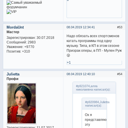
MordaUnt
08.04.2019 12:34:41
53
Мастер
Надо обязать всех спортсменов
Зарегистрирован
: 30.07.2018
катать программы под одну
Сообщений:
2983
музыку. Типа, в КП в этом сезоне
Уважение:
+9770
Призрак оперы, в ПП - Мулен Руж
Позитив:
+310
😜
+1
Julietta
08.04.2019 12:40:10
54
Профи
#p921074,алла
николаевна написал(а):
#p920984,Julietta
написал(а):
Ох я
представляю
эту
Зарегистрирован
: 11.07.2017