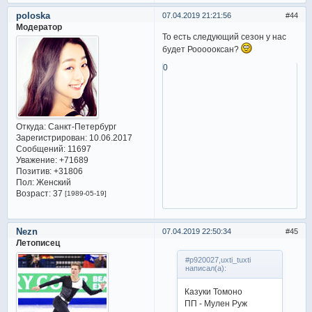
poloska
07.04.2019 21:21:56
44
Модератор
То есть следующий сезон у нас
будет Роооооксан?
0
Откуда:
Санкт-Петербург
Зарегистрирован
: 10.06.2017
Сообщений:
11697
Уважение:
+71689
Позитив:
+31806
Пол:
Женский
Возраст:
37
[1989-05-19]
Nezn
07.04.2019 22:50:34
45
Летописец
#p920027,uxti_tuxti
написал(а):
Казуки Томоно
ПП - Мулен Руж