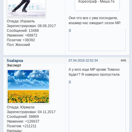
Хореограф - Миша Ге
Они что все с ума посходили,
Откуда:
Израиль
кошмар нас ожидает сезон МР.
Зарегистрирован
: 08.06.2017
Сообщений:
13488
0
Уважение:
+68872
Позитив:
+38392
Пол:
Женский
lisalapsa
07.04.2019 22:52:34
46
Эксперт
А у кого еще МР кроме Томоно
будет? Я наверно пропустила
0
Откуда:
Юрмала
Зарегистрирован
: 04.11.2017
Сообщений:
39869
Уважение:
+126637
Позитив:
+211211
Награды: