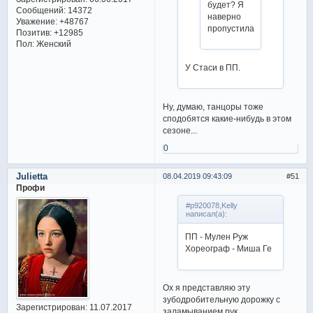
будет? Я
Сообщений:
14372
наверно
Уважение:
+48767
пропустила
Позитив:
+12985
Пол:
Женский
У Стаси в ПП.
Ну, думаю, танцоры тоже
сподобятся какие-нибудь в этом
сезоне...
0
Julietta
08.04.2019 09:43:09
51
Профи
#p920078,Kelly
написал(а):
ПП - Мулен Руж
Хореограф - Миша Ге
Ох я представляю эту
зубодробительную дорожку с
Зарегистрирован
: 11.07.2017
заламыванием рук,