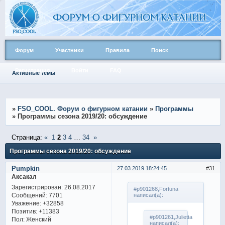
Форум
Участники
Правила
Поиск
Регистрация
Войти
FAQ
Активные темы
»
FSO_COOL. Форум о фигурном катании
»
Программы
»
Программы сезона 2019/20: обсуждение
Страница:
«
1
2
3
4
…
34
»
Программы сезона 2019/20: обсуждение
Pumpkin
27.03.2019 18:24:45
31
Аксакал
Зарегистрирован
: 26.08.2017
#p901268,Fortuna
Сообщений:
7701
написал(а):
Уважение:
+32858
Позитив:
+11383
#p901261,Julietta
Пол:
Женский
написал(а):