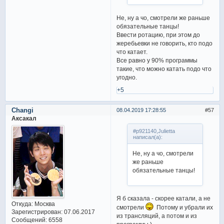
Не, ну а чо, смотрели же раньше
обязательные танцы!
Ввести ротацию, при этом до
жеребьевки не говорить, кто подо
что катает.
Все равно у 90% программы
такие, что можно катать подо что
угодно.
+5
Changi
08.04.2019 17:28:55
57
Аксакал
#p921140,Julietta
написал(а):
Не, ну а чо, смотрели
же раньше
обязательные танцы!
Я б сказала - скорее катали, а не
Откуда:
Москва
смотрели
Потому и убрали их
Зарегистрирован
: 07.06.2017
из трансляций, а потом и из
Сообщений:
6558