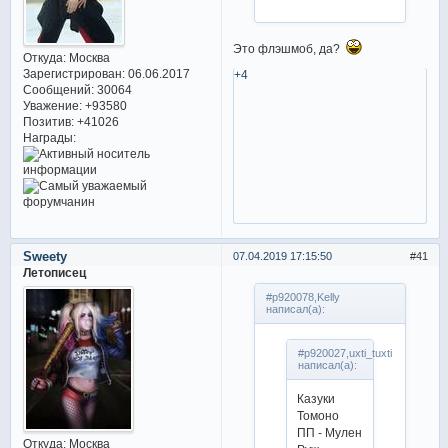
Это флэшмоб, да?
Откуда:
Москва
Зарегистрирован
: 06.06.2017
+4
Сообщений:
30064
Уважение:
+93580
Позитив:
+41026
Награды:
Sweety
07.04.2019 17:15:50
41
Летописец
#p920078,Kelly
написал(а):
#p920027,uxti_tuxti
написал(а):
Казуки
Томоно
ПП - Мулен
Откуда:
Москва