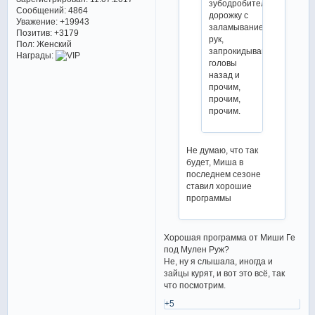
зубодробительную
Сообщений:
4864
дорожку с
Уважение:
+19943
заламыванием
Позитив:
+3179
рук,
Пол:
Женский
запрокидыванием
Награды:
головы
назад и
прочим,
прочим,
прочим.
Не думаю, что так
будет, Миша в
последнем сезоне
ставил хорошие
программы
Хорошая программа от Миши Ге
под Мулен Руж?
Не, ну я слышала, иногда и
зайцы курят, и вот это всё, так
что посмотрим.
+5