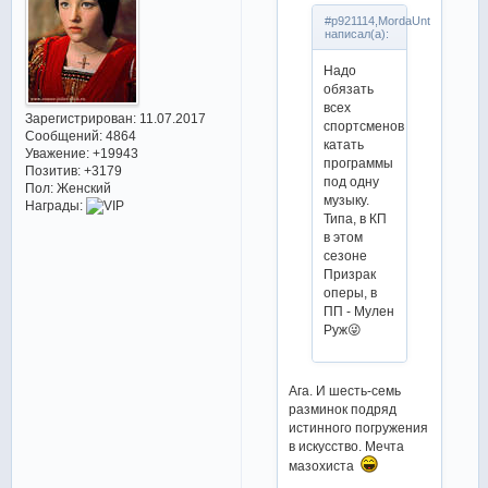
#p921114,MordaUnt
написал(а):
Надо
обязать
всех
Зарегистрирован
: 11.07.2017
спортсменов
Сообщений:
4864
катать
Уважение:
+19943
программы
Позитив:
+3179
под одну
Пол:
Женский
музыку.
Награды:
Типа, в КП
в этом
сезоне
Призрак
оперы, в
ПП - Мулен
Руж😜
Ага. И шесть-семь
разминок подряд
истинного погружения
в искусство. Мечта
мазохиста