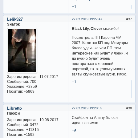
+1
Lelik927
27.03.2019 19:27:47
37
Знаток
Black Lily, Clever
спасибо!
Посмотрела ПП Каро на ЧМ
2007. Кажется КП под Мемуары
более удачные чем ПП, тем
интереснее как будет у Жени. И
да нужно будет очень
постараться с хорошей
нарезкой, т.к. в целом у многих
взяты скучноватые куски. Имхо.
Зарегистрирован
: 11.07.2017
Сообщений:
700
+1
Уважение:
+2859
Позитив:
+5869
Libretto
27.03.2019 19:28:59
38
Профи
Скайфол на Алину бы сел
Зарегистрирован
: 10.08.2017
идеально имхо
Сообщений:
3472
Уважение:
+11315
+6
Позитив:
+1592