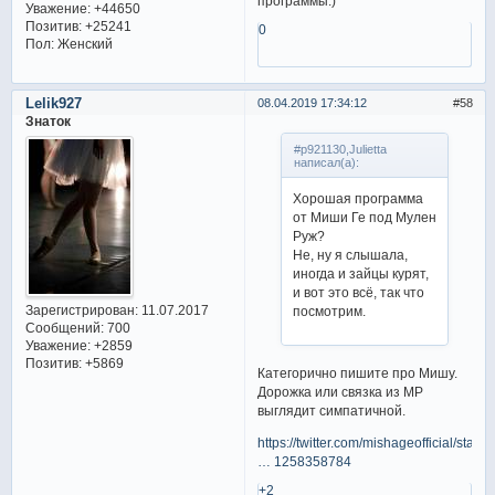
программы.)
Уважение:
+44650
Позитив:
+25241
0
Пол:
Женский
Lelik927
08.04.2019 17:34:12
58
Знаток
#p921130,Julietta
написал(а):
Хорошая программа
от Миши Ге под Мулен
Руж?
Не, ну я слышала,
иногда и зайцы курят,
и вот это всё, так что
Зарегистрирован
: 11.07.2017
посмотрим.
Сообщений:
700
Уважение:
+2859
Позитив:
+5869
Категорично пишите про Мишу.
Дорожка или связка из МР
выглядит симпатичной.
https://twitter.com/mishageofficial/sta
… 1258358784
+2