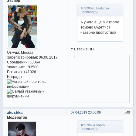
Эксперт
#p920693,lisalapsa
написал(а):
А у кого еще МР кроме
Томоно будет? Я
наверно пропустила
У Стаси в ПП.
Откуда:
Москва
+1
Зарегистрирован
: 06.06.2017
Сообщений:
30064
Уважение:
+93580
Позитив:
+41026
Награды:
akushka
07.04.2019 23:06:09
49
Модератор
#p920694,vaprol
написал(а):