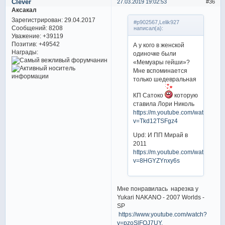
Clever
27.03.2019 19:02:53
36
Аксакал
Зарегистрирован
: 29.04.2017
#p902567,Lelik927
Сообщений:
8208
написал(а):
Уважение:
+39119
Позитив:
+49542
А у кого в женской
Награды:
одиночке были
«Мемуары гейши»?
Мне вспоминается
только шедевральная
КП Сатоко
которую
ставила Лори Николь
https://m.youtube.com/watch?
v=Tkd12TSFgz4
Upd: И ПП Мирай в
2011
https://m.youtube.com/watch?
v=8HGYZYnxy6s
Мне понравилась нарезка у
Yukari NAKANO - 2007 Worlds -
SP
https://www.youtube.com/watch?
v=pzoSlFQJ7UY.