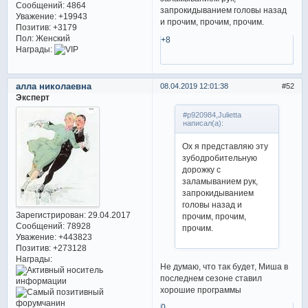
Сообщений:
4864
запрокидыванием головы назад
Уважение:
+19943
и прочим, прочим, прочим.
Позитив:
+3179
Пол:
Женский
+8
Награды:
алла николаевна
08.04.2019 12:01:38
52
Эксперт
#p920984,Julietta
написал(а):
Ох я представляю эту
зубодробительную
дорожку с
заламыванием рук,
запрокидыванием
головы назад и
Зарегистрирован
: 29.04.2017
прочим, прочим,
Сообщений:
78928
прочим.
Уважение:
+443823
Позитив:
+273128
Награды:
Не думаю, что так будет, Миша в
последнем сезоне ставил
хорошие программы
0