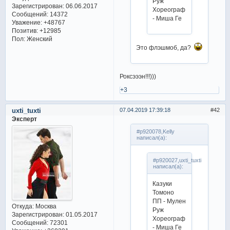
Руж
Зарегистрирован
: 06.06.2017
Хореограф
Сообщений:
14372
- Миша Ге
Уважение:
+48767
Позитив:
+12985
Пол:
Женский
Это флэшмоб, да?
Роксэээн!!!)))
+3
uxti_tuxti
07.04.2019 17:39:18
42
Эксперт
#p920078,Kelly
написал(а):
#p920027,uxti_tuxti
написал(а):
Казуки
Томоно
ПП - Мулен
Откуда:
Москва
Руж
Зарегистрирован
: 01.05.2017
Хореограф
Сообщений:
72301
- Миша Ге