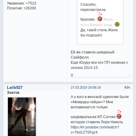
Уважение:
+7522
Спасибо,
Позитив:
+26200
пересмотрела.
Красиво.
Жаль,
что у Вакабы спад.
Да, такой стиль Жене
бы подошёл.
Ей же ставила шикарный
Скайфолл.
Еще Юзуру все его ПП начиная с
сезона 2014-15.
0
Lelik927
27.03.2019 18:58:19
34
Знаток
А у кого в женской одиночке были
«Мемуары гейши»? Мне
вспоминается только
шедевральная КП Сатоко
которую ставила Лори Николь
https://m.youtube.com/watch?
v=Tkd12TSFgz4