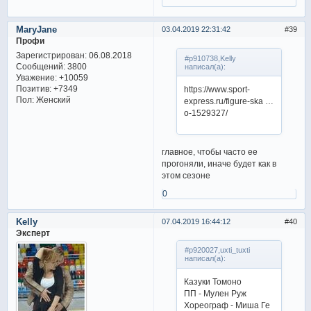
MaryJane
03.04.2019 22:31:42
39
Профи
Зарегистрирован
: 06.08.2018
#p910738,Kelly
Сообщений:
3800
написал(а):
Уважение:
+10059
Позитив:
+7349
https://www.sport-
Пол:
Женский
express.ru/figure-ska …
o-1529327/
главное, чтобы часто ее
прогоняли, иначе будет как в
этом сезоне
0
Kelly
07.04.2019 16:44:12
40
Эксперт
#p920027,uxti_tuxti
написал(а):
Казуки Томоно
ПП - Мулен Руж
Хореограф - Миша Ге