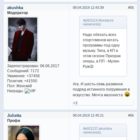
akushka
08.04.2019 12:43:39
55
Модератор
#p921114,MordaUnt
написал(а):
Надо обязать всех
спортсменов катать
программы под одну
музыку. Типа, в КП в
этом сезоне Призрак
оперы, в ПП - Мулен
Зарегистрирован
: 06.06.2017
Руж😜
Сообщений:
7172
Уважение:
+37458
Позитив:
+41550
Ага. И шесть-семь разминок
Пол:
Женский
подряд истинного погружения в
Награды:
искусство. Мечта мазохиста
+3
Julietta
08.04.2019 12:45:21
56
Профи
#p921137,akushka
написал(а):