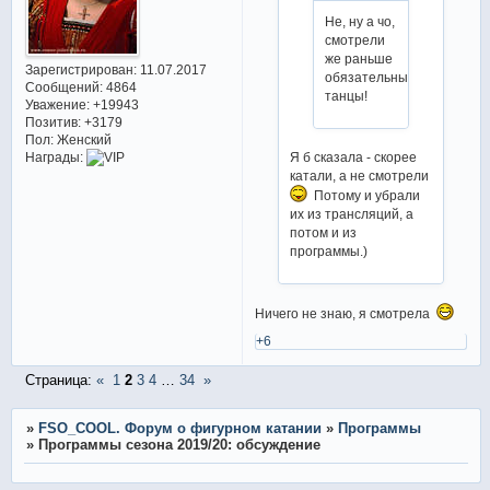
Не, ну а чо,
смотрели
же раньше
Зарегистрирован
: 11.07.2017
обязательные
Сообщений:
4864
танцы!
Уважение:
+19943
Позитив:
+3179
Пол:
Женский
Я б сказала - скорее
Награды:
катали, а не смотрели
Потому и убрали
их из трансляций, а
потом и из
программы.)
Ничего не знаю, я смотрела
+6
Страница:
«
1
2
3
4
…
34
»
»
FSO_COOL. Форум о фигурном катании
»
Программы
»
Программы сезона 2019/20: обсуждение