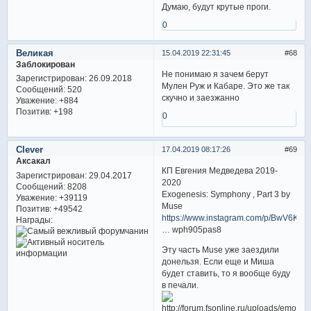
Думаю, будут крутые проги.
0
Великая
15.04.2019 22:31:45
68
Заблокирован
Не понимаю я зачем берут
Зарегистрирован
: 26.09.2018
Мулен Руж и Кабаре. Это же так
Сообщений:
520
скучно и заезжанно
Уважение:
+884
Позитив:
+198
0
Clever
17.04.2019 08:17:26
69
Аксакал
КП Евгения Медведева 2019-
Зарегистрирован
: 29.04.2017
2020
Сообщений:
8208
Exogenesis: Symphony , Part 3 by
Уважение:
+39119
Muse
Позитив:
+49542
https://www.instagram.com/p/BwV6KIA
Награды:
… wph905pas8
Эту часть Muse уже заездили
донельзя. Если еще и Миша
будет ставить, то я вообще буду
в печали.