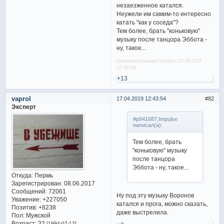
незаезженное катался.
Неужели им самим-то интересно
катать "как у соседа"?
Тем более, брать "коньковую"
музыку после танцора Эббота -
ну, такое...
Отредактировано Impulse (17.04.2019
12:39:24)
+13
vaprol
17.04.2019 12:43:54
82
Эксперт
#p941687,Impulse
написал(а):
Тем более, брать
"коньковую" музыку
после танцора
Эббота - ну, такое...
Откуда:
Пермь
Зарегистрирован
: 08.06.2017
Сообщений:
72061
Ну под эту музыку Воронов
Уважение:
+227050
катался и прога, можно сказать,
Позитив:
+8238
даже выстрелила.
Пол:
Мужской
Возраст:
32
[1994-07-12]