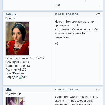
+10
Julietta
17.04.2019 08:37:04
70
Профи
Может, Беллами фигуристам
приплачивает, а?
Не, я люблю Muse, но масштабы
их использования в ФК
потрясают.
+6
Зарегистрирован
: 11.07.2017
Сообщений:
4864
Уважение:
+19943
Позитив:
+3179
Пол:
Женский
Награды:
Lika
17.04.2019 08:50:49
71
Модератор
У Джереми Эбботта была очень
удачная ПП под Exogenesis:
Symphony , Part 3 в сезонах