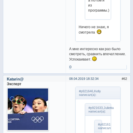
а потом и
из
программы.)
Ничего не знаю, я
смотрела
А мне интересно как раз было
смотреть, сравнить впечатление.
Успокаивает.
0
Katarin@
08.04.2019 18:32:34
62
Эксперт
#p921646,Kelly
написал(а):
#p921633,Julietta
написал(а):
#p921615,Changi
написал(а):