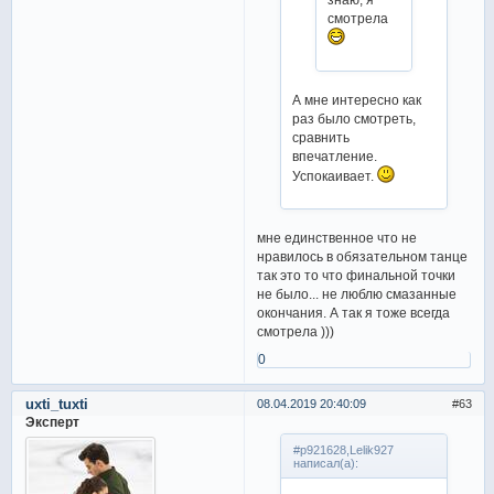
смотрела
А мне интересно как
раз было смотреть,
сравнить
впечатление.
Успокаивает.
мне единственное что не
нравилось в обязательном танце
так это то что финальной точки
не было... не люблю смазанные
окончания. А так я тоже всегда
смотрела )))
0
uxti_tuxti
08.04.2019 20:40:09
63
Эксперт
#p921628,Lelik927
написал(а):