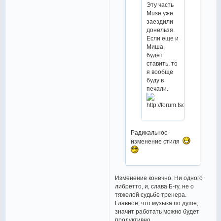
Эту часть
Muse уже
заездили
донельзя.
Если еще и
Миша
будет
ставить, то
я вообще
буду в
печали.
Радикальное
изменение стиля
Изменение конечно. Ни одного
либретто, и, слава Б-гу, не о
тяжелой судьбе тренера.
Главное, что музыка по душе,
значит работать можно будет
продуктивно.