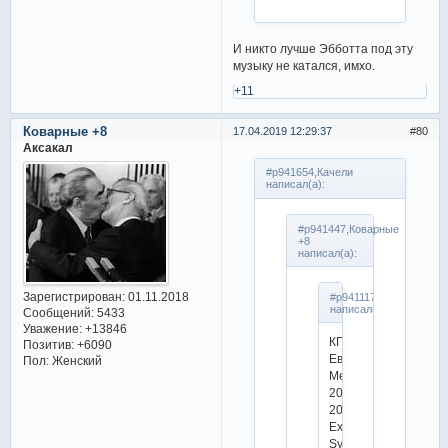
И никто лучше Эбботта под эту
музыку не катался, имхо.
+11
Коварные +8
17.04.2019 12:29:37
80
Аксакал
#p941654,Качели
написал(а):
#p941447,Коварные
+8
написал(а):
Зарегистрирован
: 01.11.2018
#p941117,Clever
написал(а):
Сообщений:
5433
Уважение:
+13846
КП
Позитив:
+6090
Евгения
Пол:
Женский
Медведева
2019-
2020
Exogenesis:
Symphony