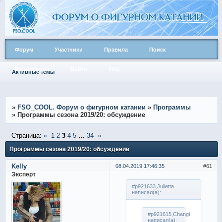
Форум
Участники
Правила
Поиск
Регистрация
Войти
FAQ
Активные темы
»
FSO_COOL. Форум о фигурном катании
»
Программы
»
Программы сезона 2019/20: обсуждение
Страница:
«
1
2
3
4
5
…
34
»
Программы сезона 2019/20: обсуждение
Kelly
08.04.2019 17:46:35
61
Эксперт
#p921633,Julietta
написал(а):
#p921615,Changi
написал(а):