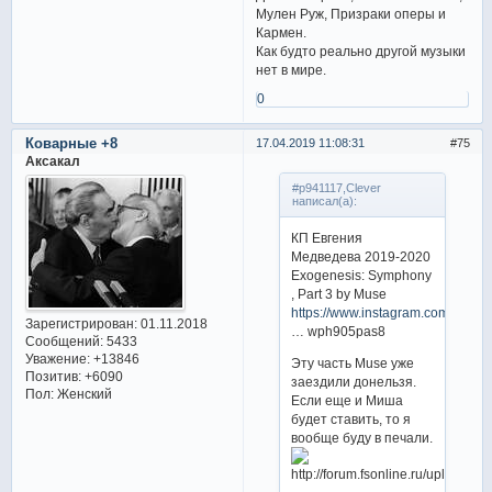
Мулен Руж, Призраки оперы и
Кармен.
Как будто реально другой музыки
нет в мире.
0
Коварные +8
17.04.2019 11:08:31
75
Аксакал
#p941117,Clever
написал(а):
КП Евгения
Медведева 2019-2020
Exogenesis: Symphony
, Part 3 by Muse
https://www.instagram.com/p/Bw
Зарегистрирован
: 01.11.2018
… wph905pas8
Сообщений:
5433
Уважение:
+13846
Эту часть Muse уже
Позитив:
+6090
заездили донельзя.
Пол:
Женский
Если еще и Миша
будет ставить, то я
вообще буду в печали.