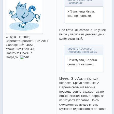
написал(а):
У Эшли еще была,
вполне неплохо.
Про тётю Эш согласна, но у неё
была у первой из девочек, да и
Откуда:
Hamburg
конёк отличный.
Зарегистрирован
: 01.05.2017
Сообщений:
34651
#p941707,Doctor of
Уважение:
+220843
Philosophy написал(а):
Позитив:
+152457
Награды:
Почему это, Серёжа
скользит неплохо.
Мммм... Это Адьян скользит
неплохо. Браун опять же. А
Серёжа скользит весьма
посредственно, скажем так, не
его конёк скольжение, сорри за
избитую тавтологию. Но со
скольжением лучше в тему
мужского одиночного, я полагаю.