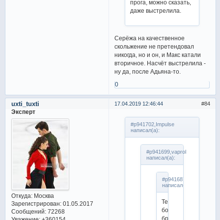
прога, можно сказать,
даже выстрелила.
Серёжа на качественное
скольжение не претендовал
никогда, но и он, и Макс катали
вторичное. Насчёт выстрелила -
ну да, после Адьяна-то.
0
uxti_tuxti
17.04.2019 12:46:44
84
Эксперт
#p941702,Impulse
написал(а):
#p941699,vaprol
написал(а):
#p941687,Impulse
написал(а):
Откуда:
Москва
Тем
Зарегистрирован
: 01.05.2017
более,
Сообщений:
72268
брать
Уважение:
+360154