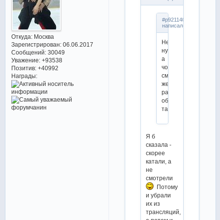
#p921140,Julietta
написал(а):
Откуда:
Москва
Не,
Зарегистрирован
: 06.06.2017
ну
Сообщений:
30049
а
Уважение:
+93538
чо,
Позитив:
+40992
смотрели
Награды:
же
раньше
обязательные
танцы!
Я б
сказала -
скорее
катали, а
не
смотрели
Потому
и убрали
их из
трансляций,