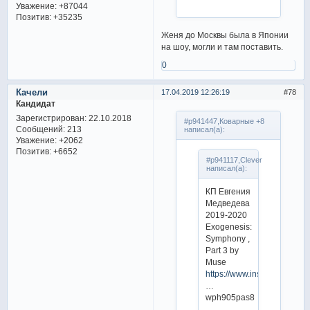
Уважение:
+87044
Позитив:
+35235
Женя до Москвы была в Японии
на шоу, могли и там поставить.
0
Качели
17.04.2019 12:26:19
78
Кандидат
Зарегистрирован
: 22.10.2018
#p941447,Коварные +8
Сообщений:
213
написал(а):
Уважение:
+2062
Позитив:
+6652
#p941117,Clever
написал(а):
КП Евгения
Медведева
2019-2020
Exogenesis:
Symphony ,
Part 3 by
Muse
https://www.instagram.co
…
wph905pas8