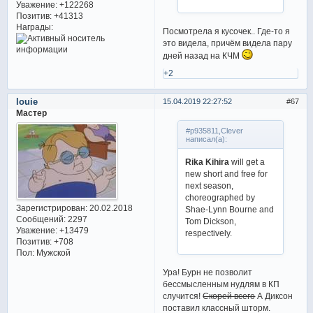
Уважение:
+122268
Позитив:
+41313
Награды:
Посмотрела я кусочек.. Где-то я
это видела, причём видела пару
дней назад на КЧМ
+2
louie
15.04.2019 22:27:52
67
Мастер
#p935811,Clever
написал(а):
Rika Kihira
will get a
new short and free for
next season,
choreographed by
Зарегистрирован
: 20.02.2018
Shae-Lynn Bourne and
Сообщений:
2297
Tom Dickson,
Уважение:
+13479
respectively.
Позитив:
+708
Пол:
Мужской
Ура! Бурн не позволит
бессмысленным нудлям в КП
случится!
Скорей всего
А Диксон
поставил классный шторм.