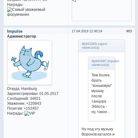
+2
Награды:
Impulse
17.04.2019 12:45:24
83
Администратор
#p941699,vaprol
написал(а):
#p941687,Impulse
написал(а):
Тем более,
брать
"коньковую"
Откуда:
Hamburg
музыку
Зарегистрирован
: 01.05.2017
после
Сообщений:
34651
танцора
Уважение:
+220843
Эббота -
Позитив:
+152457
ну, такое...
Награды:
Ну под эту музыку
Воронов катался и