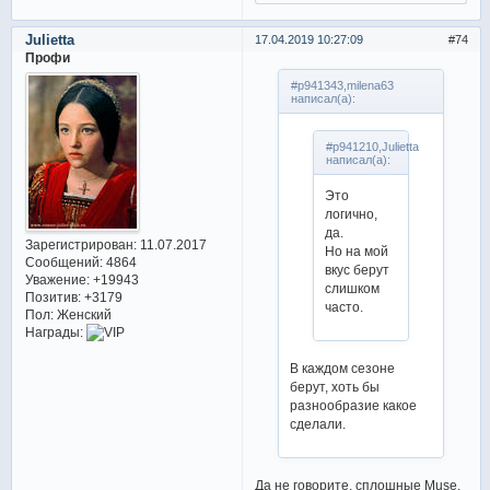
Julietta
17.04.2019 10:27:09
74
Профи
#p941343,milena63
написал(а):
#p941210,Julietta
написал(а):
Это
логично,
да.
Зарегистрирован
: 11.07.2017
Но на мой
Сообщений:
4864
вкус берут
Уважение:
+19943
слишком
Позитив:
+3179
часто.
Пол:
Женский
Награды:
В каждом сезоне
берут, хоть бы
разнообразие какое
сделали.
Да не говорите, сплошные Muse,