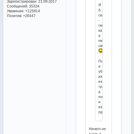
Зарегистрирован
: 21.09.2017
Я
Сообщений:
35334
б
Уважение:
+125814
сказала
Позитив:
+26447
-
скорее
катали,
а
не
смотрели
Потому
и
убрали
их
из
трансляций,
а
потом
и
из
программы.)
Ничего не
знаю, я