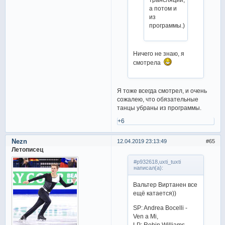
а потом и
из
программы.)
Ничего не знаю, я
смотрела
Я тоже всегда смотрел, и очень
сожалею, что обязательные
танцы убраны из программы.
+6
Nezn
12.04.2019 23:13:49
65
Летописец
#p932618,uxti_tuxti
написал(а):
Вальтер Виртанен все
ещё катается))
SP: Andrea Bocelli -
Ven a Mi,
LP: Robin Williams