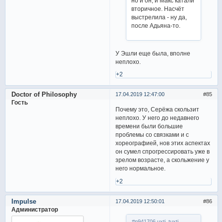
но и он, и Макс катали
вторичное. Насчёт
выстрелила - ну да,
после Адьяна-то.
У Эшли еще была, вполне
неплохо.
+2
Doctor of Philosophy
17.04.2019 12:47:00
85
Гость
Почему это, Серёжа скользит
неплохо. У него до недавнего
времени были большие
проблемы со связками и с
хореографией, нов этих аспектах
он сумел спрогрессировать уже в
зрелом возрасте, а скольжение у
него нормальное.
+2
Impulse
17.04.2019 12:50:01
86
Администратор
#p941706,uxti_tuxti