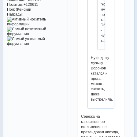
"коньковую"
Позитив:
+120611
музыку
Пол:
Женский
Награды:
после
танцора
Эббота
-
ну,
такое...
Ну под эту
музыку
Воронов
катался и
прога,
можно
сказать,
даже
выстрелила.
Серёжа на
качественное
скольжение не
претендовал никогда,