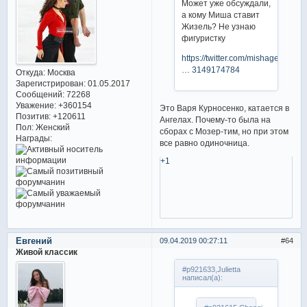
Может уже обсуждали,
а кому Миша ставит
Жизель? Не узнаю
фигуристку
https://twitter.com/mishageofficial/
… 3149174784
Откуда:
Москва
Зарегистрирован
: 01.05.2017
Сообщений:
72268
Уважение:
+360154
Это Варя Курносенко, катается в
Позитив:
+120611
Ангелах. Почему-то была на
Пол:
Женский
сборах с Мозер-тим, но при этом
Награды:
все равно одиночница.
+1
Евгений
09.04.2019 00:27:11
64
Живой классик
#p921633,Julietta
написал(а):