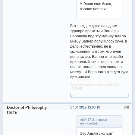
У Эшли еще была,
вполне неплохо.
Вот я видел даже на одном
турнире прокаты и Вагнер, и
Воронова под эту музыку. Как по
мне, у Вагнер получилось хуже, и
дело, естественно, не в
скольжении, а в том, что Бурн
попыталась Вагнер в не особо
привычный стиль перевести, а
она толком не перевелась, по-
моему... И Воронов выглядел куда
органичнее.
Отредактировано vaprol (17.04.2019
12:53:08)
0
Doctor of Philosophy
17.04.2019 13:03:10
88
Гость
#p941716,Impulse
написал(а):
Это Адьян скользит