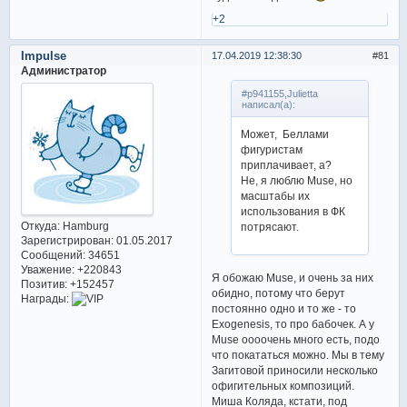
+2
Impulse
17.04.2019 12:38:30
81
Администратор
#p941155,Julietta
написал(а):
Может, Беллами
фигуристам
приплачивает, а?
Не, я люблю Muse, но
масштабы их
использования в ФК
Откуда:
Hamburg
потрясают.
Зарегистрирован
: 01.05.2017
Сообщений:
34651
Уважение:
+220843
Я обожаю Muse, и очень за них
Позитив:
+152457
обидно, потому что берут
Награды:
постоянно одно и то же - то
Exogenesis, то про бабочек. А у
Muse оооочень много есть, подо
что покататься можно. Мы в тему
Загитовой приносили несколько
офигительных композиций.
Миша Коляда, кстати, под