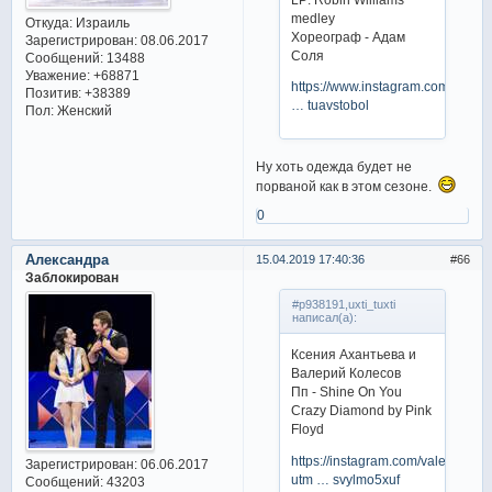
medley
Откуда:
Израиль
Хореограф - Адам
Зарегистрирован
: 08.06.2017
Соля
Сообщений:
13488
Уважение:
+68871
https://www.instagram.com/valtte
Позитив:
+38389
… tuavstobol
Пол:
Женский
Ну хоть одежда будет не
порваной как в этом сезоне.
0
Александра
15.04.2019 17:40:36
66
Заблокирован
#p938191,uxti_tuxti
написал(а):
Ксения Ахантьева и
Валерий Колесов
Пп - Shine On You
Crazy Diamond by Pink
Floyd
https://instagram.com/valerakole
Зарегистрирован
: 06.06.2017
utm … svylmo5xuf
Сообщений:
43203