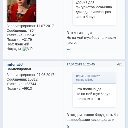
удобна для
фигуристов, особенно
для одиночников, раз
часто берут.
Зарегистрирован
: 11.07.2017
Сообщений:
4864
Это логично, да.
Уважение:
+19943
Но на мой вкус берут слишком
Позитив:
+3179
часто.
Пол:
Женский
Награды:
+4
milena63
17.04.2019 10:25:45
73
Заблокирован
Зарегистрирован
: 27.05.2017
#p941210,Julietta
Сообщений:
15312
написал(а):
Уважение:
+23744
Позитив:
+9913
Это логично, да.
Но на мой вкус берут
слишком часто.
В каждом сезоне берут, хоть бы
разнообразие какое сделали.
0