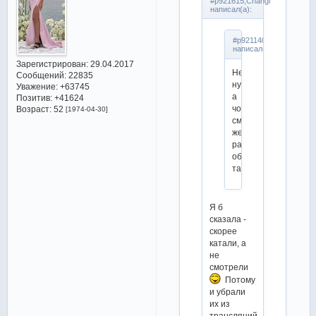
#p921615,Changi
написал(а):
#p921140,Julietta
написал(а):
Зарегистрирован
: 29.04.2017
Не,
Сообщений:
22835
ну
Уважение:
+63745
а
Позитив:
+41624
чо,
Возраст:
52
[1974-04-30]
смотрели
же
раньше
обязательные
танцы!
Я б
сказала -
скорее
катали, а
не
смотрели
Потому
и убрали
их из
трансляций,