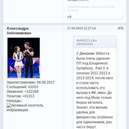
Отредактировано Качели (17.04.2019
12:26:51)
+9
Александра
17.04.2019 12:27:14
79
Заблокирован
#p941171,Lika
написал(а):
У Джереми Эбботта
была очень удачная
ПП под Exogenesis:
Symphony , Part 3 в
сезонах 2011-2012 и
2013-2014, после него
Зарегистрирован
: 06.06.2017
и стали часто
Сообщений:
43203
использовать эту
Уважение:
+122268
музыку в ФК, имхо. До
Позитив:
+41313
него под Muse только
Награды:
Керры катались.
Значит, эта музыка
удобна для
фигуристов, особенно
для одиночников, раз
часто берут.