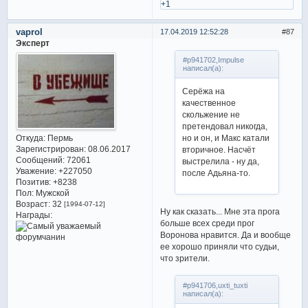
+1
vaprol
17.04.2019 12:52:28
87
Эксперт
#p941702,Impulse
написал(а):
Серёжа на
качественное
скольжение не
претендовал никогда,
Откуда:
Пермь
но и он, и Макс катали
Зарегистрирован
: 08.06.2017
вторичное. Насчёт
Сообщений:
72061
выстрелила - ну да,
Уважение:
+227050
после Адьяна-то.
Позитив:
+8238
Пол:
Мужской
Возраст:
32
[1994-07-12]
Ну как сказать... Мне эта прога
Награды:
больше всех среди прог
Воронова нравится. Да и вообще
ее хорошо приняли что судьи,
что зрители.
#p941706,uxti_tuxti
написал(а):