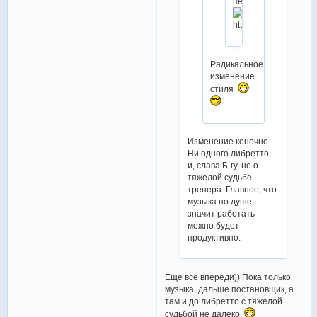
печали.
Радикальное
изменение
стиля
Изменение конечно.
Ни одного либретто,
и, слава Б-гу, не о
тяжелой судьбе
тренера. Главное, что
музыка по душе,
значит работать
можно будет
продуктивно.
Еще все впереди)) Пока только
музыка, дальше постановщик, а
там и до либретто с тяжелой
судьбой не далеко