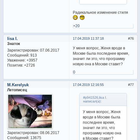
Радикальное изменение стиля
+20
lisa I.
17.04.2019 11:37:18
76
Знаток
У меня вопрос, Женя вроде в
Зарегистрирован
: 07.06.2017
Москве была последнее время,
Сообщений:
913
значит ли это, что программу
Уважение:
+3957
новую она в Москве ставит?
Позитив:
+2726
0
M.Kerelyuk
17.04.2019 12:16:55
77
Летописец
#p941526,lisa I.
написал(а):
У меня вопрос, Женя
вроде в Москве была
последнее время,
значит ли это, что
Зарегистрирован
: 08.06.2017
программу новую она
Сообщений:
13675
в Москве ставит?