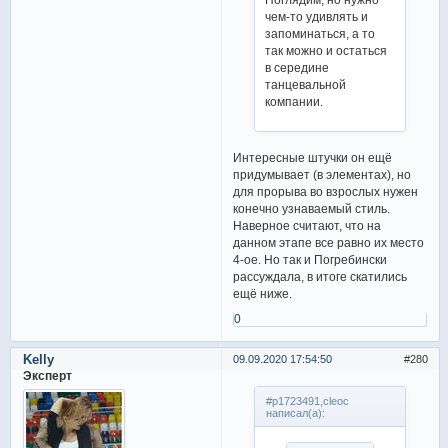
чем-то удивлять и
запоминаться, а то
так можно и остаться
в середине
танцевальной
компании.
Интересные штучки он ещё
придумывает (в элементах), но
для прорыва во взрослых нужен
конечно узнаваемый стиль.
Наверное считают, что на
данном этапе все равно их место
4-ое. Но так и Погребински
рассуждала, в итоге скатились
ещё ниже.
0
Kelly
09.09.2020 17:54:50
280
Эксперт
#p1723491,cleoc
написал(а):