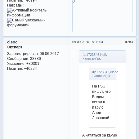
Позитив:
+40994
0
Награды:
cleoc
09.09.2020 18:08:54
283
Эксперт
Зарегистрирован
: 06.06.2017
#p1723545,Kelly
Сообщений:
38786
написал(а):
Уважение:
+80301
Позитив:
+46224
#p1723512,cleoc
написал(а):
На FSU
пишут, что
Вадим
встал в
пару с
Аней
Лавровой.
А кататься за какую