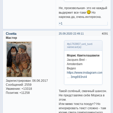
Не, произвольная- это не каждый
выдержит все-таки
Но
нарезка да, очень интересна.
+1
Civetta
25.09.2020 22:49:11
291
Мастер
#p1763807,uxti_tuxti
написал(а):
Морис Квителашвили
Jacques Brel -
Amsterdam
Видео
https://www.instagram.com/p/C
… 3mg693rvi4
Зарегистрирован
: 06.06.2017
Сообщений:
2559
Уважение:
+13318
Такой солёный, смачный шансон.
Позитив:
+11258
Не представляю себе Мориса в
этом.
Или мимо текста поедут? Но
игнорировать текст сложно - там
кроме сверх-темпераментного