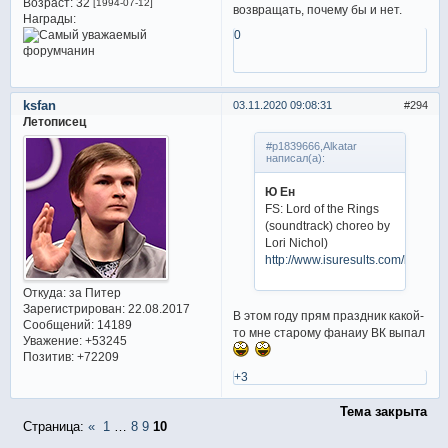
Возраст:
32
[1994-07-12]
возвращать, почему бы и нет.
Награды:
0
ksfan
03.11.2020 09:08:31
294
Летописец
#p1839666,Alkatar
написал(а):
Ю Ен
FS: Lord of the Rings
(soundtrack) choreo by
Lori Nichol)
http://www.isuresults.com/bios/i
Откуда:
за Питер
Зарегистрирован
: 22.08.2017
В этом году прям праздник какой-
Сообщений:
14189
то мне старому фанаиу ВК выпал
Уважение:
+53245
Позитив:
+72209
+3
Тема закрыта
Страница:
«
1
…
8
9
10