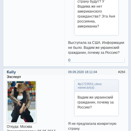
страну будут? У
Вадима же нет
американского
гражданства? Эта Аня
россиянка,
американка?
Выступала за США. Информации
не было. Вадим же украинский
гражданин, почему за Россию?
0
Kelly
09.09.2020 18:11:04
284
Эксперт
#p1723551,cleoc
написал(а):
Вадим же украинский
гражданин, почему за
Россию?
Я не предлагала конкретную
Откуда:
Москва
страну.