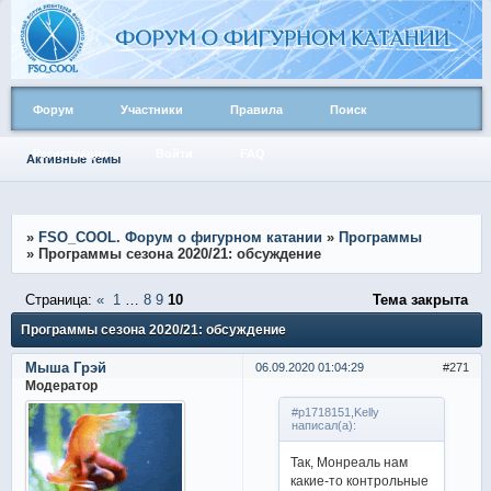
Форум
Участники
Правила
Поиск
Регистрация
Войти
FAQ
Активные темы
»
FSO_COOL. Форум о фигурном катании
»
Программы
»
Программы сезона 2020/21: обсуждение
Страница:
«
1
…
8
9
10
Тема закрыта
Программы сезона 2020/21: обсуждение
Мыша Грэй
06.09.2020 01:04:29
271
Модератор
#p1718151,Kelly
написал(а):
Так, Монреаль нам
какие-то контрольные