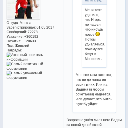
написал(а):
Меня тоже
удивило,
что Игорь
Откуда:
Москва
не нашел
Зарегистрирован
: 01.05.2017
что-нибудь
Сообщений:
72278
новое
Уважение:
+360192
Потом
Позитив:
+120633
удивляемся,
Пол:
Женский
почему все
Награды:
бегут в
Монреаль.
Мне все таки кажется,
что не до конца он
верит в них. Или на
Вадима (в любом
сочетании) надеется.
Или думает, что Антон
в учебу уйдет.
Вопрос не ушёл ли от него Вадим
за новой девой своей...