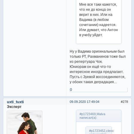
Мне все таки кажется,
что не до конца он
верит в них. Или на
Вадима (в любом
сочетании) надеется.
Или думает, что Антон
в учебу уйдет.
Ну у Вадима оригинальным был
только РТ, Рахманинов тоже был
из репертуара Чок.
Юниорам он ещё что-то
интересное иногда предлагает.
Пусть с Зуевой воссоединяются,
у обоих такая деградация...
0
uxti_tuxti
09.09.2020 17:49:04
278
Эксперт
#p1723469,Malva
написал(а):
#p1723452,cleoc