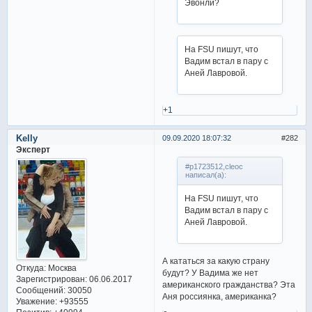
Эвонли?
На FSU пишут, что
Вадим встал в пару с
Аней Лавровой.
+1
Kelly
09.09.2020 18:07:32
282
Эксперт
#p1723512,cleoc
написал(а):
На FSU пишут, что
Вадим встал в пару с
Аней Лавровой.
А кататься за какую страну
Откуда:
Москва
будут? У Вадима же нет
Зарегистрирован
: 06.06.2017
американского гражданства? Эта
Сообщений:
30050
Аня россиянка, американка?
Уважение:
+93555