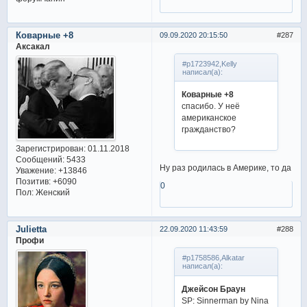
Коварные +8
09.09.2020 20:15:50
287
Аксакал
#p1723942,Kelly
написал(а):
Коварные +8
спасибо. У неё
американское
гражданство?
Зарегистрирован
: 01.11.2018
Сообщений:
5433
Ну раз родилась в Америке, то да
Уважение:
+13846
Позитив:
+6090
0
Пол:
Женский
Julietta
22.09.2020 11:43:59
288
Профи
#p1758586,Alkatar
написал(а):
Джейсон Браун
SP: Sinnerman by Nina