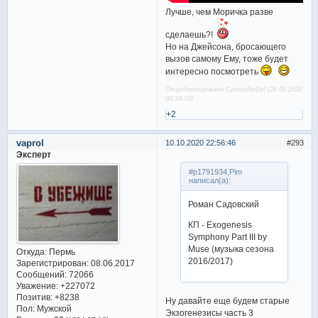
Лучше, чем Моричка разве
сделаешь?!
Но на Джейсона, бросающего
вызов самому Ему, тоже будет
интересно посмотреть
Отредактировано CaterpillarGirl (26.09.2020
00:34:10)
+2
vaprol
10.10.2020 22:56:46
293
Эксперт
#p1791934,Pim
написал(а):
Роман Садовский
КП - Exogenesis
Symphony Part III by
Muse (музыка сезона
Откуда:
Пермь
2016/2017)
Зарегистрирован
: 08.06.2017
Сообщений:
72066
Уважение:
+227072
Позитив:
+8238
Ну давайте еще будем старые
Пол:
Мужской
Экзогенезисы часть 3