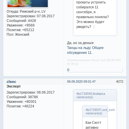
прокаты устроить
собирался 11
Откуда:
Рижский р-н, LV
сентября, я
Зарегистрирован
: 07.06.2017
правильно поняла?
Сообщений:
4428
Это можно будет
Уважение:
+9569
увидеть? ::
Позитив:
+65212
Пол:
Женский
Да, но за деньги
Танцы на льду. Общее
обсуждение 11.
Отредактировано Мыша Грэй (06.09.2020
01:06:31)
0
cleoc
06.09.2020 09:01:47
272
Эксперт
Зарегистрирован
: 06.06.2017
#p1718040,lisalapsa
Сообщений:
38786
написал(а):
Уважение:
+80301
Позитив:
+46224
#p1718037,uxti_tuxti
написал(а):
Как Скотт
активно