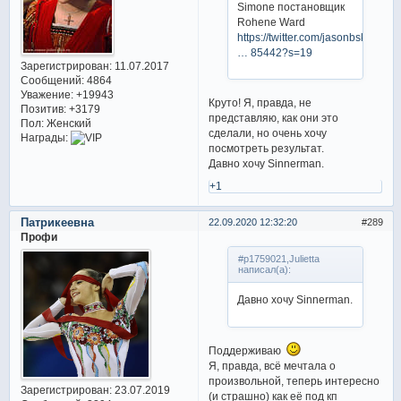
Simone постановщик
Rohene Ward
https://twitter.com/jasonbskates/st
… 85442?s=19
Зарегистрирован
: 11.07.2017
Сообщений:
4864
Уважение:
+19943
Круто! Я, правда, не
Позитив:
+3179
представляю, как они это
Пол:
Женский
сделали, но очень хочу
Награды:
посмотреть результат.
Давно хочу Sinnerman.
+1
Патрикеевна
22.09.2020 12:32:20
289
Профи
#p1759021,Julietta
написал(а):
Давно хочу Sinnerman.
Поддерживаю
Я, правда, всё мечтала о
произвольной, теперь интересно
Зарегистрирован
: 23.07.2019
(и страшно) как её под кп