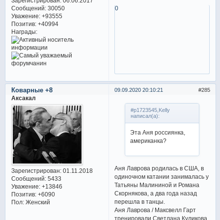
Зарегистрирован
: 06.06.2017
Сообщений:
30050
0
Уважение:
+93555
Позитив:
+40994
Награды:
Коварные +8
09.09.2020 20:10:21
285
Аксакал
#p1723545,Kelly
написал(а):
Эта Аня россиянка,
американка?
Аня Лаврова родилась в США, в
Зарегистрирован
: 01.11.2018
одиночном катании занималась у
Сообщений:
5433
Татьяны Малининой и Романа
Уважение:
+13846
Скорнякова, а два года назад
Позитив:
+6090
перешла в танцы.
Пол:
Женский
Аня Лаврова / Максвелл Гарт
тренировали Светлана Куликова