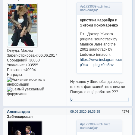
#p1723089,uxti_tuxti
написал(а):
Кристина Каррейра и
Энтони Пономаренко
Пт - Доктор Живаго
(original soundtrack by
Maurice Jarre and the
2002 soundtrack by
Откуда:
Москва
Ludovico Einaudi).
Зарегистрирован
: 06.06.2017
https://www.instagram.com/p/CE6
Сообщений:
30050
pYcx … pbgjx0m8nv
Уважение:
+93555
Позитив:
+40994
Награды:
Ну ладно у Шпильбанда всегда
плохо с фантазией, но с ним же
Паскуале ещё работает???
0
Александра
09.09.2020 16:33:38
274
Заблокирован
#p1723089,uxti_tuxti
написал(а):