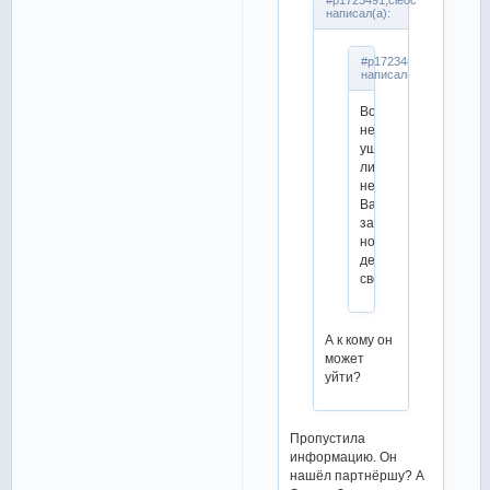
#p1723491,cleoc
написал(а):
#p1723483,uxti_tuxti
написал(а):
Вопрос
не
ушёл
литот
него
Вадим
за
новой
девой
своей
А к кому он
может
уйти?
Пропустила
информацию. Он
нашёл партнёршу? А