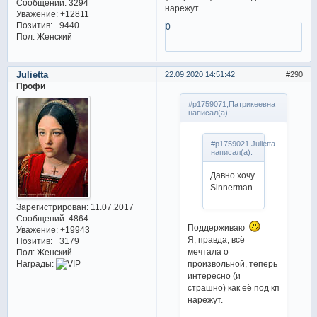
Сообщений:
3294
нарежут.
Уважение:
+12811
Позитив:
+9440
0
Пол:
Женский
Julietta
22.09.2020 14:51:42
290
Профи
#p1759071,Патрикеевна
написал(а):
#p1759021,Julietta
написал(а):
Давно хочу
Sinnerman.
Зарегистрирован
: 11.07.2017
Сообщений:
4864
Поддерживаю
Уважение:
+19943
Я, правда, всё
Позитив:
+3179
мечтала о
Пол:
Женский
Награды:
произвольной, теперь
интересно (и
страшно) как её под кп
нарежут.