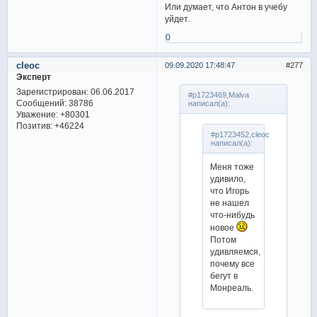
Или думает, что Антон в учебу
уйдет.
0
cleoc
09.09.2020 17:48:47
277
Эксперт
Зарегистрирован
: 06.06.2017
#p1723469,Malva
Сообщений:
38786
написал(а):
Уважение:
+80301
Позитив:
+46224
#p1723452,cleoc
написал(а):
Меня тоже
удивило,
что Игорь
не нашел
что-нибудь
новое
Потом
удивляемся,
почему все
бегут в
Монреаль.