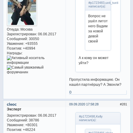
#p1723483,uxti_tuxti
написал(а):
Вопрос не
ушёл литот
него Вадим
Откуда:
Москва
за новой
Зарегистрирован
: 06.06.2017
девой
Сообщений:
30050
своей
Уважение:
+93555
Позитив:
+40994
Награды:
А к кому он может
уйти?
Пропустила информацию. Он
нашёл партнёршу? А Эвонли?
0
cleoc
09.09.2020 17:58:28
281
Эксперт
Зарегистрирован
: 06.06.2017
#p1723498,Kelly
Сообщений:
38786
написал(а):
Уважение:
+80301
Позитив:
+46224