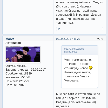
нравится танец Кейтлин с Эндрю
(Уилсон ставил). Нарезка
ужасная была, но такой марш
здоровский 👍 И реакция Дэвида
и Шае-Линн на их прокат на
турнире 4СС.
+2
Malva
09.09.2020 17:45:20
276
Летописец
#p1723452,cleoc
написал(а):
Меня тоже удивило,
что Игорь не нашел
Откуда:
Москва
что-нибудь новое
Зарегистрирован
: 16.06.2017
Потом удивляемся,
Сообщений:
18389
почему все бегут в
Уважение:
+56548
Монреаль.
Позитив:
+21753
Пол:
Женский
Мне все таки кажется, что не до
конца он верит в них. Или на
Вадима (в любом сочетании)
надеется.