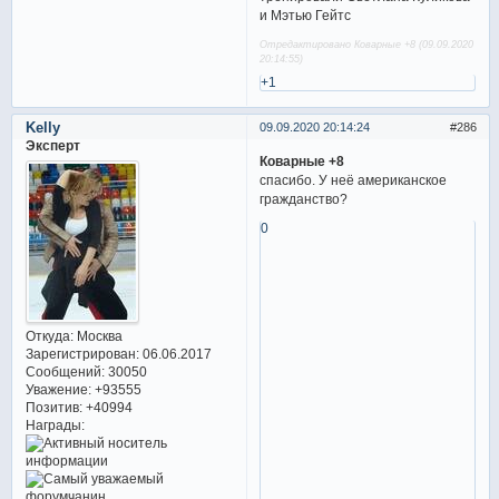
и Мэтью Гейтс
Отредактировано Коварные +8 (09.09.2020
20:14:55)
+1
Kelly
09.09.2020 20:14:24
286
Эксперт
Коварные +8
спасибо. У неё американское
гражданство?
0
Откуда:
Москва
Зарегистрирован
: 06.06.2017
Сообщений:
30050
Уважение:
+93555
Позитив:
+40994
Награды: