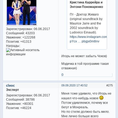
Кристина Каррейра и
Энтони Пономаренко
Пт - Доктор Живаго
(original soundtrack by
Maurice Jarre and the
2002 soundtrack by
Зарегистрирован
: 06.06.2017
Ludovico Einaudi).
Сообщений:
43203
https://www.instagram.com/p/CE6
Уважение:
+122268
pYcx … pbgjx0m8nv
Позитив:
+41313
Награды:
Игорь не может забыть Чоков)
Мэдичка в той программе такая
отважная)
0
cleoc
09.09.2020 17:40:52
275
Эксперт
Меня тоже удивило, что Игорь не
Зарегистрирован
: 06.06.2017
нашел что-нибудь новое
Сообщений:
38786
Потом удивляемся, почему все
Уважение:
+80301
бегут в Монреаль.
Позитив:
+46224
Но по стилю должно быть мило.
Мне лично больше всего