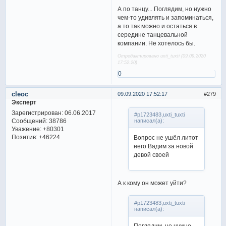
А по танцу... Поглядим, но нужно
чем-то удивлять и запоминаться,
а то так можно и остаться в
середине танцевальной
компании. Не хотелось бы.
Отредактировано uxti_tuxti (09.09.2020
17:52:20)
0
cleoc
09.09.2020 17:52:17
279
Эксперт
Зарегистрирован
: 06.06.2017
#p1723483,uxti_tuxti
Сообщений:
38786
написал(а):
Уважение:
+80301
Позитив:
+46224
Вопрос не ушёл литот
него Вадим за новой
девой своей
А к кому он может уйти?
#p1723483,uxti_tuxti
написал(а):
Поглядим, но нужно