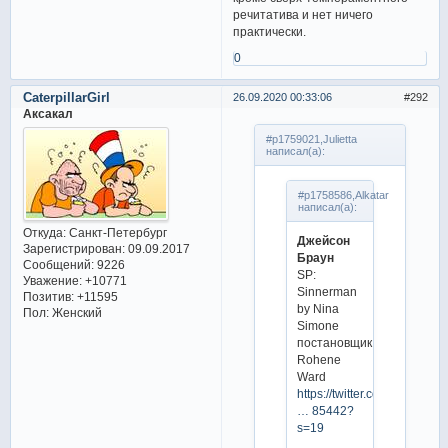
речитатива и нет ничего
практически.
0
CaterpillarGirl
26.09.2020 00:33:06
292
Аксакал
#p1759021,Julietta
написал(а):
#p1758586,Alkatar
написал(а):
Откуда:
Санкт-Петербург
Джейсон
Зарегистрирован
: 09.09.2017
Браун
Сообщений:
9226
SP:
Уважение:
+10771
Sinnerman
Позитив:
+11595
by Nina
Пол:
Женский
Simone
постановщик
Rohene
Ward
https://twitter.com/jasonbska
… 85442?
s=19