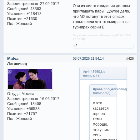
Зарегистрирован
: 27.09.2017
Они из листа ожидания должны
Сообщений:
43363
приглашать пары. Другое дело,
Уважение:
+118418
что МУ встанут в этот список
Позитив:
+21630
только если что-то выиграют на
Пол:
Женский
турнирах серии Б.
Отредактировано Marivanova (03.07.2026
21:57:04)
+2
Malva
03.07.2026 21:54:14
426
Летописец
#p4443960,ice
написал(а):
#p4443955,Александра
написал(а):
Откуда:
Москва
Зарегистрирован
: 16.06.2017
А что
Сообщений:
18408
касается
Уважение:
+56588
Позитив:
+21757
героев
Пол:
Женский
темы...
Хорошо,
что у них
есть