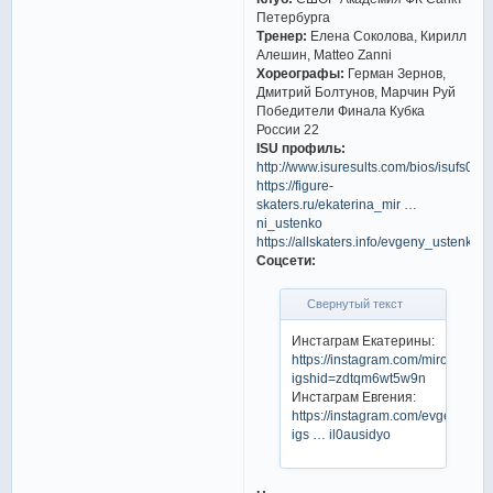
Петербурга
Тренер:
Елена Соколова, Кирилл
Алешин, Matteo Zanni
Хореографы:
Герман Зернов,
Дмитрий Болтунов, Марчин Руй
Победители Финала Кубка
России 22
ISU профиль:
http://www.isuresults.com/bios/isufs00
https://figure-
skaters.ru/ekaterina_mir …
ni_ustenko
https://allskaters.info/evgeny_ustenko/
Соцсети:
Свернутый текст
Инстаграм Екатерины:
https://instagram.com/mironovaek
igshid=zdtqm6wt5w9n
Инстаграм Евгения:
https://instagram.com/evgenyust
igs … il0ausidyo