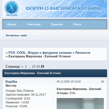
Форум
Участники
Правила
Поиск
Регистрация
Войти
FAQ
Активные темы
»
FSO_COOL. Форум о фигурном катании
»
Личности
»
Екатерина Миронова - Евгений Устенко
Страница:
«
1
…
13
14
15
Екатерина Миронова - Евгений Устенко
Kopilka
09.12.2020 15:13:02
1
Мастер
Екатерина Миронова - Евгений
Откуда:
Italy, Padova
Устенко
(РФ)
Зарегистрирован
: 08.11.2017
Сообщений:
1193
Уважение:
+1432
Позитив:
+5346