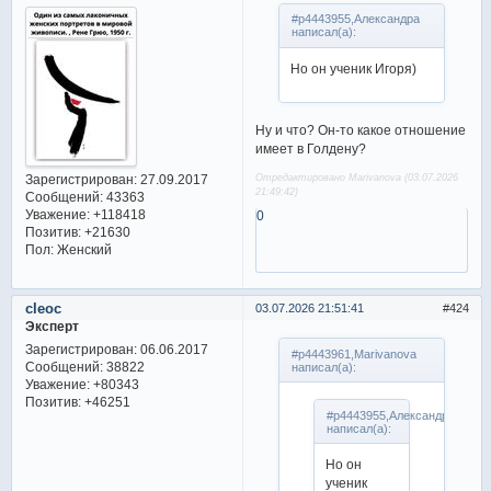
#p4443955,Александра
написал(а):
Но он ученик Игоря)
Ну и что? Он-то какое отношение
имеет в Голдену?
Зарегистрирован
: 27.09.2017
Отредактировано Marivanova (03.07.2026
21:49:42)
Сообщений:
43363
Уважение:
+118418
0
Позитив:
+21630
Пол:
Женский
cleoc
03.07.2026 21:51:41
424
Эксперт
Зарегистрирован
: 06.06.2017
#p4443961,Marivanova
Сообщений:
38822
написал(а):
Уважение:
+80343
Позитив:
+46251
#p4443955,Александра
написал(а):
Но он
ученик