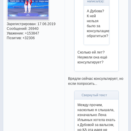
написал(а):
А Дубова?
К ней
нельзя
Зарегистрирован
: 17.06.2019
было за
Сообщений:
26940
консультацией
Уважение:
+153847
обратиться?
Позитив:
+32306
Сколько ей лет?
Неужели она ещё
консультирует?
Врядли сейчас консультирует, но
если попросить...
Свернутый текст
Между прочим,
насколько я слышала,
изначально Лена
Ильиных хотела ехать
к Дубовой за вальсом,
но КА эта идея не