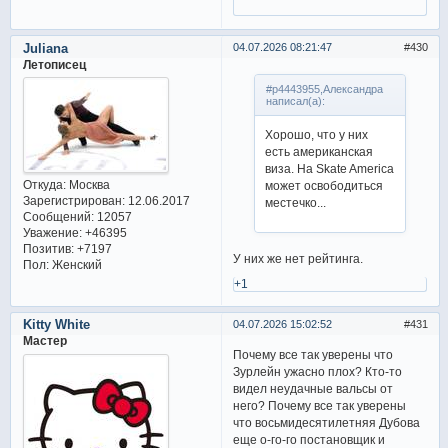
Juliana
04.07.2026 08:21:47
430
Летописец
#p4443955,Александра
написал(а):
Хорошо, что у них
есть американская
виза. На Skate America
Откуда:
Москва
может освободиться
Зарегистрирован
: 12.06.2017
местечко...
Сообщений:
12057
Уважение:
+46395
Позитив:
+7197
У них же нет рейтинга.
Пол:
Женский
+1
Kitty White
04.07.2026 15:02:52
431
Мастер
Почему все так уверены что
Зурлейн ужасно плох? Кто-то
видел неудачные вальсы от
него? Почему все так уверены
что восьмидесятилетняя Дубова
еще о-го-го постановщик и