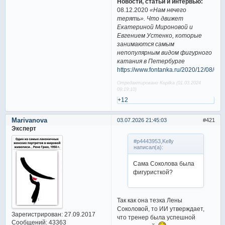
Новости, статьи и интервью:
08.12.2020
«Нам нечего
терять». Что движет
Екатериной Мироновой и
Евгением Устенко, которые
занимаются самым
непопулярным видом фигурного
катания в Петербурге
https://www.fontanka.ru/2020/12/08/69
Отредактировано Kopilka (01.03.2024
09:19:10)
+12
Marivanova
03.07.2026 21:45:03
421
Эксперт
#p4443953,Kelly
написал(а):
Сама Соколова была
фигуристкой?
Так как она тезка Лены
Соколовой, то ИИ утверждает,
Зарегистрирован
: 27.09.2017
что тренер была успешной
Сообщений:
43363