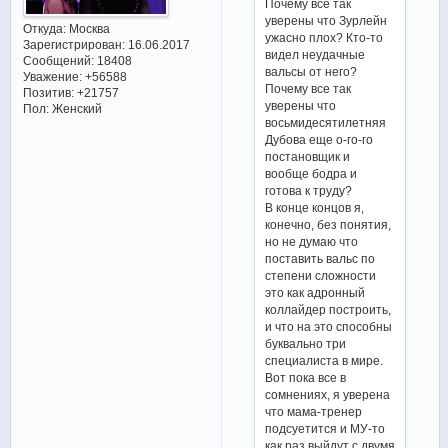
Почему все так
уверены что Зурлейн
Откуда:
Москва
ужасно плох? Кто-то
Зарегистрирован
: 16.06.2017
видел неудачные
Сообщений:
18408
вальсы от него?
Уважение:
+56588
Почему все так
Позитив:
+21757
уверены что
Пол:
Женский
восьмидесятилетняя
Дубова еще о-го-го
постановщик и
вообще бодра и
готова к труду?
В конце концов я,
конечно, без понятия,
но не думаю что
поставить вальс по
степени сложности
это как адронный
коллайдер построить,
и что на это способны
буквально три
специалиста в мире.
Вот пока все в
сомнениях, я уверена
что мама-тренер
подсуетится и МУ-то
как раз выйдут с двумя