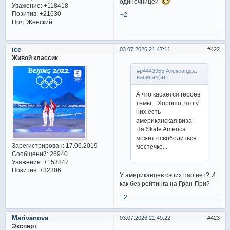
одиночницей
Уважение:
+118418
Позитив:
+21630
+2
Пол:
Женский
ice
03.07.2026 21:47:11
422
Живой классик
#p4443955,Александра
написал(а):
А что касается героев
темы... Хорошо, что у
них есть
американская виза.
На Skate America
может освободиться
Зарегистрирован
: 17.06.2019
местечко...
Сообщений:
26940
Уважение:
+153847
Позитив:
+32306
У американцев своих пар нет? И
как без рейтинга на Гран-При?
+2
Marivanova
03.07.2026 21:49:22
423
Эксперт