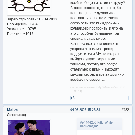
вообще бодра и готова к труду?
В конце концов я, конечно, без
понятия, но не думаю что
поставить вальс по степени
Зарегистрирован
: 16.09.2023
сложности это как адронный
Сообщений:
1784
коллайдер построить, и что на
Уважение:
+9795
это способны буквально три
Позитив:
+1613
специалиста в мире.
Вот пока все в сомнениях, я
уверена что мама-тренер
подсуетится и МУ-то как раз
выйдут с двумя хорошими
танцами, потому что всегда
стабильно с ними и выходят
каждый сезон, а вот за других я
вообще не уверена.
Отредактировано Kitty White (04.07.2026
15:03:14)
+8
Malva
04.07.2026 15:26:38
432
Летописец
#p4444256,Kitty White
написал(а):