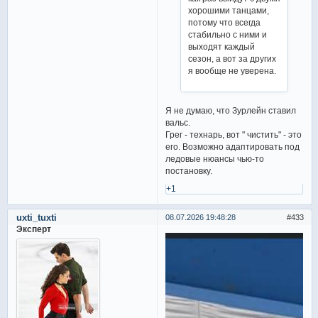
хорошими танцами,
потому что всегда
стабильно с ними и
выходят каждый
сезон, а вот за других
я вообще не уверена.
Я не думаю, что Зурлейн ставил
вальс.
Грег - технарь, вот " чистить" - это
его. Возможно адаптировать под
ледовые нюансы чью-то
постановку.
+1
uxti_tuxti
08.07.2026 19:48:28
433
Эксперт