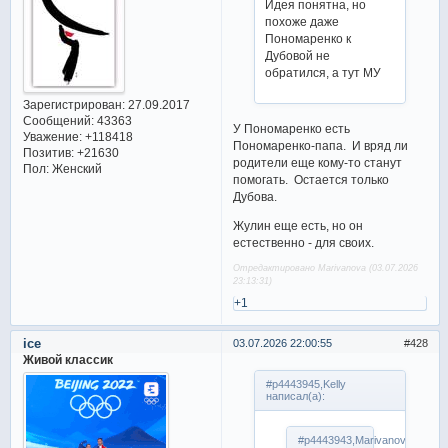
Идея понятна, но
похоже даже
Пономаренко к
Дубовой не
обратился, а тут МУ
Зарегистрирован
: 27.09.2017
Сообщений:
43363
У Пономаренко есть
Уважение:
+118418
Пономаренко-папа. И вряд ли
Позитив:
+21630
родители еще кому-то станут
Пол:
Женский
помогать. Остается только
Дубова.
Жулин еще есть, но он
естественно - для своих.
Отредактировано Marivanova (03.07.2026
23:13:31)
+1
ice
03.07.2026 22:00:55
428
Живой классик
#p4443945,Kelly
написал(а):
#p4443943,Marivanova