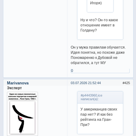
Игоря)
Ну и что? Он-то какое
отношение имеет в
Голдену?
Он у мужа правилам обучается.
Идея понятна, но похоже даже
Пономаренко к Дубовой не
обратился, а тут МУ
0
Marivanova
03.07.2026 21:52:44
425
Эксперт
#p4443960,ice
написал(а):
У американцев своих
пар нет? И как без
рейтинга на Гран-
При?