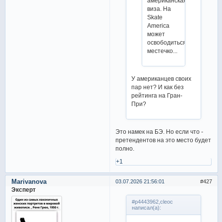
американская
виза. На
Skate
America
может
освободиться
местечко...
У американцев своих
пар нет? И как без
рейтинга на Гран-
При?
Это намек на БЭ. Но если что -
претендентов на это место будет
полно.
+1
Marivanova
03.07.2026 21:56:01
427
Эксперт
#p4443962,cleoc
написал(а):