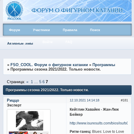
Форум
Участники
Правила
Поиск
Регистрация
Войти
FAQ
Активные темы
»
FSO_COOL. Форум о фигурном катании
»
Программы
»
Программы сезона 2021/2022. Только новости.
Страница:
«
1
…
5
6
7
Программы сезона 2021/2022. Только новости.
Риццо
12.10.2021 14:14:18
181
Эксперт
Кейтлин Хавайек - Жан-Люк
Бейкер
http://www.isuresults.com/bios/isufs00
Ритм-танец:
Blues: Love to Love