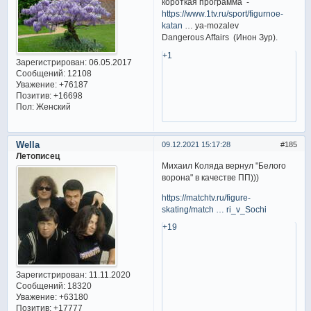
короткая программа -
https://www.1tv.ru/sport/figurnoe-
katan
… ya-mozalev
Dangerous Affairs (Инон Зур).
+1
Зарегистрирован
: 06.05.2017
Сообщений:
12108
Уважение:
+76187
Позитив:
+16698
Пол:
Женский
Wella
09.12.2021 15:17:28
185
Летописец
Михаил Коляда вернул "Белого
ворона" в качестве ПП)))
https://matchtv.ru/figure-
skating/match … ri_v_Sochi
+19
Зарегистрирован
: 11.11.2020
Сообщений:
18320
Уважение:
+63180
Позитив:
+17777