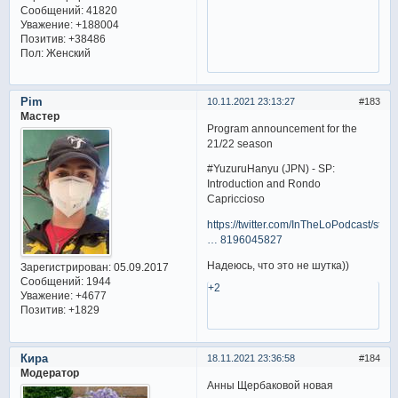
Сообщений:
41820
Уважение:
+188004
Позитив:
+38486
Пол:
Женский
Pim
10.11.2021 23:13:27
183
Мастер
Program announcement for the
21/22 season
#YuzuruHanyu (JPN) - SP:
Introduction and Rondo
Capriccioso
https://twitter.com/InTheLoPodcast/stat
… 8196045827
Надеюсь, что это не шутка))
Зарегистрирован
: 05.09.2017
Сообщений:
1944
+2
Уважение:
+4677
Позитив:
+1829
Кира
18.11.2021 23:36:58
184
Модератор
Анны Щербаковой новая