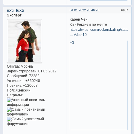
uxti_tuxti
04.01.2022 20:46:26
187
Эксперт
Карен Чен
Кп - Реквием по мечте
https://twitter.com/rockerskating/statu
… A&s=19
+3
Откуда:
Москва
Зарегистрирован
: 01.05.2017
Сообщений:
72282
Уважение:
+360240
Позитив:
+120667
Пол:
Женский
Награды: