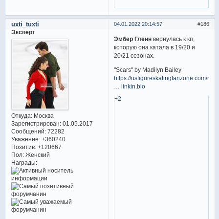
uxti_tuxti
04.01.2022 20:14:57
186
Эксперт
Эмбер Гленн
вернулась к кп,
которую она катала в 19/20 и
20/21 сезонах.
"Scars" by Madilyn Bailey
https://usfigureskatingfanzone.com/new
… linkin.bio
+2
Откуда:
Москва
Зарегистрирован
: 01.05.2017
Сообщений:
72282
Уважение:
+360240
Позитив:
+120667
Пол:
Женский
Награды: