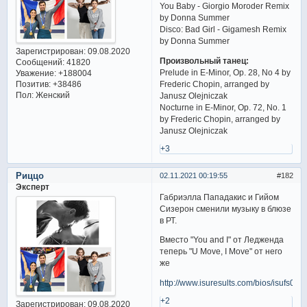
You Baby - Giorgio Moroder Remix
by Donna Summer
Disco: Bad Girl - Gigamesh Remix
by Donna Summer
Зарегистрирован
: 09.08.2020
Произвольный танец:
Сообщений:
41820
Prelude in E-Minor, Op. 28, No 4 by
Уважение:
+188004
Позитив:
+38486
Frederic Chopin, arranged by
Пол:
Женский
Janusz Olejniczak
Nocturne in E-Minor, Op. 72, No. 1
by Frederic Chopin, arranged by
Janusz Olejniczak
+3
Риццо
02.11.2021 00:19:55
182
Эксперт
Габриэлла Пападакис и Гийом
Сизерон сменили музыку в блюзе
в РТ.
Вместо "You and I" от Ледженда
теперь "U Move, I Move" от него
же
http://www.isuresults.com/bios/isufs00
+2
Зарегистрирован
: 09.08.2020