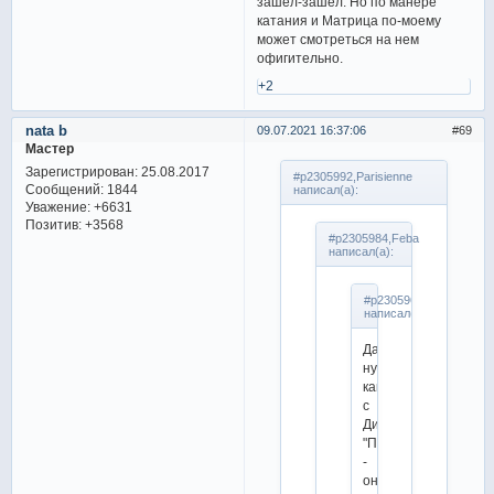
зашел-зашел. Но по манере
катания и Матрица по-моему
может смотреться на нем
офигительно.
+2
nata b
09.07.2021 16:37:06
69
Мастер
Зарегистрирован
: 25.08.2017
#p2305992,Parisienne
Сообщений:
1844
написал(а):
Уважение:
+6631
Позитив:
+3568
#p2305984,Feba
написал(а):
#p2305967,Parisienne
написал(а):
Да
ну
какое
с
Димы
"Полюшко"
-
он