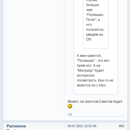
больше,
чем
"Полюшко-
Поле", а
что
получится,
увидим на
ОП
А мне кажется,
"Полюшко" - это вот
прям его. А на
"Матрицу" будет
интересно
посмотреть. Как-то не
вяжется он с Нео.
Может, он агентом Смитом будет
+1
Parisienne
09.07.2021 15:52:46
62