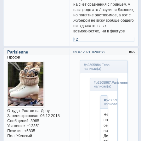
на счет сравнения с принцем, у
нас вроде это Лазукин и Джонник,
но понятие растяжимое, а вот с
Жубером не вижу вообще общего
ни в двигательных
возможностях, ни в фактуре
+2
Parisienne
09.07.2021 16:00:38
65
Профи
#p2305984,Feba
написал(а):
#p2305967,Parisienne
написал(а):
#p2305957,Feba
написал(а):
Откуда:
Ростов-на-Дону
Не,
Зарегистрирован
: 06.12.2018
полюшко
Сообщений:
3985
бы
Уважение:
+12351
на
Позитив:
+5835
Диме
Пол:
Женский