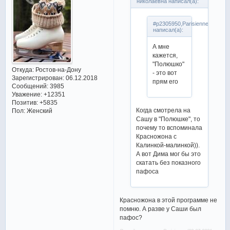
николаевна написал(а):
#p2305950,Parisienne
написал(а):
А мне
кажется,
"Полюшко"
Откуда:
Ростов-на-Дону
- это вот
Зарегистрирован
: 06.12.2018
прям его
Сообщений:
3985
Уважение:
+12351
Позитив:
+5835
Когда смотрела на
Пол:
Женский
Сашу в "Полюшке", то
почему то вспоминала
Красножона с
Калинкой-малинкой)).
А вот Дима мог бы это
скатать без показного
пафоса
Красножона в этой программе не
помню. А разве у Саши был
пафос?