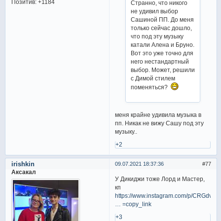
Позитив:
+1184
Странно, что никого
не удивил выбор
Сашиной ПП. До меня
только сейчас дошло,
что под эту музыку
катали Алена и Бруно.
Вот это уже точно для
него нестандартный
выбор. Может, решили
с Димой стилем
поменяться?
меня крайне удивила музыка в
пп. Никак не вижу Сашу под эту
музыку..
+2
irishkin
09.07.2021 18:37:36
77
Аксакал
У Дикиджи тоже Лорд и Мастер,
кп
https://www.instagram.com/p/CRGdvZq
… =copy_link
+3