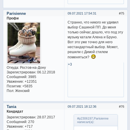
Parisienne
09.07.2021 17:54:31
75
Профи
Странно, что никого не удивил
выбор Сашиной ПП. До меня
только сейчас дошло, что под эту
музыку катали Алена и Бруно.
Вот это уже точно для него
нестандартный выбор. Может,
решили с Димой стилем
поменяться?
+3
Откуда:
Ростов-на-Дону
Зарегистрирован
: 06.12.2018
Сообщений:
3985
Уважение:
+12351
Позитив:
+5835
Пол:
Женский
Tania
09.07.2021 18:12:36
76
Кандидат
Зарегистрирован
: 28.07.2017
#p2306197,Parisienne
Сообщений:
270
написал(а):
Уважение:
+717