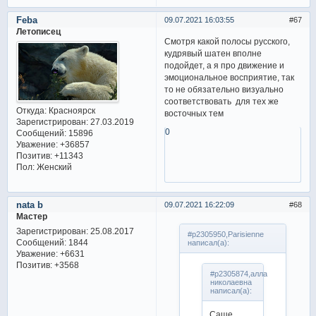
Feba
09.07.2021 16:03:55
67
Летописец
Смотря какой полосы русского,
кудрявый шатен вполне
подойдет, а я про движение и
эмоциональное восприятие, так
то не обязательно визуально
соответствовать для тех же
Откуда:
Красноярск
восточных тем
Зарегистрирован
: 27.03.2019
0
Сообщений:
15896
Уважение:
+36857
Позитив:
+11343
Пол:
Женский
nata b
09.07.2021 16:22:09
68
Мастер
Зарегистрирован
: 25.08.2017
#p2305950,Parisienne
Сообщений:
1844
написал(а):
Уважение:
+6631
Позитив:
+3568
#p2305874,алла
николаевна
написал(а):
Саше