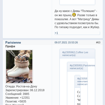
Да ну какое с Димы "Полюшко" -
он же прынц
Разве только в
показалке. А вот "Матрицу" Димы
с удовольствием посмотрела бы.
По типажу подходит, как и Жубер.
+1
Parisienne
09.07.2021 15:53:26
63
Профи
#p2305962,Coffee Lee
написал(а):
#p2305950,Parisienne
написал(а):
#p2305874,алла
николаевна
написал(а):
Откуда:
Ростов-на-Дону
Зарегистрирован
: 06.12.2018
Саше
Сообщений:
3985
Самарину
Уважение:
+12351
"Матрица"
Позитив:
+5835
подойдет