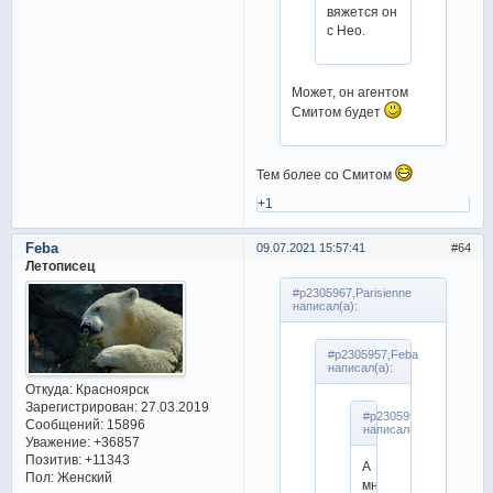
вяжется он
с Нео.
Может, он агентом
Смитом будет
Тем более со Смитом
+1
Feba
09.07.2021 15:57:41
64
Летописец
#p2305967,Parisienne
написал(а):
#p2305957,Feba
написал(а):
Откуда:
Красноярск
Зарегистрирован
: 27.03.2019
#p2305950,Parisienne
Сообщений:
15896
написал(а):
Уважение:
+36857
Позитив:
+11343
А
Пол:
Женский
мне