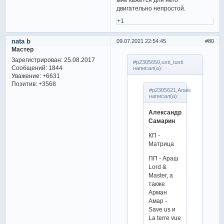
двигательно непростой.
+1
nata b
09.07.2021 22:54:45
80
Мастер
Зарегистрирован
: 25.08.2017
#p2305650,uxti_tuxti
Сообщений:
1844
написал(а):
Уважение:
+6631
Позитив:
+3568
#p2305621,Anais
написал(а):
Александр
Самарин
КП -
Матрица
ПП - Араш
Lord &
Master, а
также
Арман
Амар -
Save us и
La terre vue