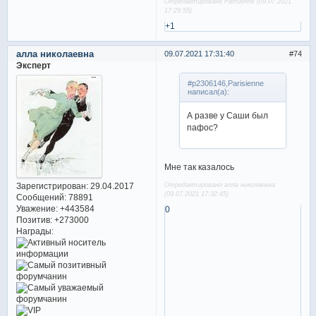
Отредактировано Parisienne (09.07.2021
17:29:55)
+1
алла николаевна
09.07.2021 17:31:40
74
Эксперт
#p2306146,Parisienne
написал(а):
А разве у Саши был
пафос?
Мне так казалось
Зарегистрирован
: 29.04.2017
Отредактировано алла николаевна
(09.07.2021 17:32:45)
Сообщений:
78891
Уважение:
+443584
0
Позитив:
+273000
Награды: