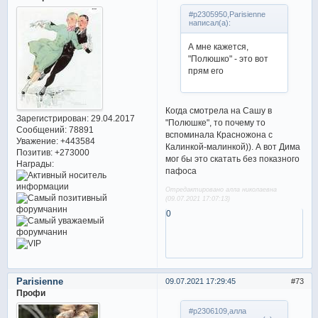
#p2305950,Parisienne
написал(а):
А мне кажется,
"Полюшко" - это вот
прям его
Когда смотрела на Сашу в
Зарегистрирован
: 29.04.2017
"Полюшке", то почему то
Сообщений:
78891
вспоминала Красножона с
Уважение:
+443584
Калинкой-малинкой)). А вот Дима
Позитив:
+273000
мог бы это скатать без показного
Награды:
пафоса
Отредактировано алла николаевна
(09.07.2021 17:07:13)
0
Parisienne
09.07.2021 17:29:45
73
Профи
#p2306109,алла