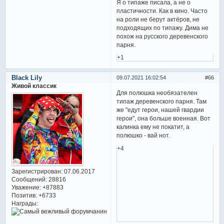
Я о типаже писала, а не о
пластичности. Как в кино. Часто
на роли не берут актёров, не
подходящих по типажу. Дима не
похож на русского деревенского
парня.
+1
Black Lily
09.07.2021 16:02:54
66
Живой классик
Для полюшка необязателен
типаж деревенского парня. Там
же "едут герои, нашей гвардии
герои", она больше военная. Вот
калинка ему не покатит, а
полюшко - вай нот.
+4
Зарегистрирован
: 07.06.2017
Сообщений:
28816
Уважение:
+87883
Позитив:
+6733
Награды: