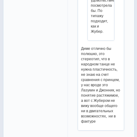
удовольствием
посмотрела
бы. По
типажу
подходит,
как и
Жубер.
Диме отлично бы
полюшко, это
стереотип, что в
народном танце не
нужна пластичность,
не знаю на счет
сравнения с принцем,
у нас вроде это
Лазукин и Джонник, но
понятие растяжимое,
а вот с Жубером не
вижу вообще общего
ни в двигательных
возможностях, ни в
фактуре