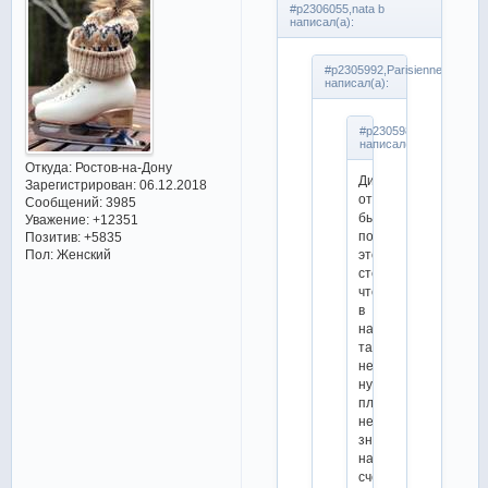
#p2306055,nata b
написал(а):
#p2305992,Parisienne
написал(а):
#p2305984,Feba
написал(а):
Откуда:
Ростов-на-Дону
Диме
Зарегистрирован
: 06.12.2018
отлично
Сообщений:
3985
бы
Уважение:
+12351
полюшко,
Позитив:
+5835
это
Пол:
Женский
стереотип,
что
в
народном
танце
не
нужна
пластичность,
не
знаю
на
счет