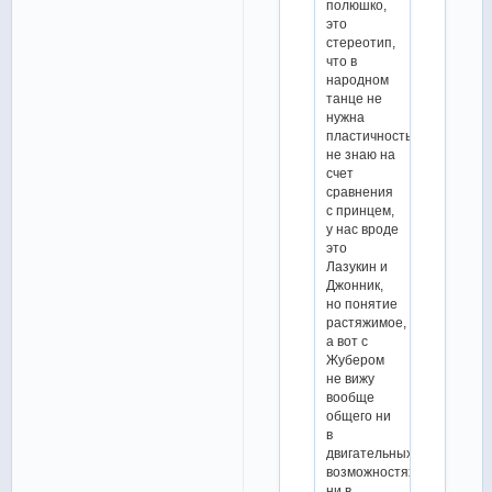
полюшко,
это
стереотип,
что в
народном
танце не
нужна
пластичность,
не знаю на
счет
сравнения
с принцем,
у нас вроде
это
Лазукин и
Джонник,
но понятие
растяжимое,
а вот с
Жубером
не вижу
вообще
общего ни
в
двигательных
возможностях,
ни в