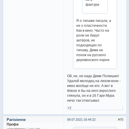
фактуре
Я о типаже писала, а
не о пластичности.
Как в кино. Часто на
роли не берут
актёров, не
подходящих по
типажу. Дима не
похож на русского
деревенского парня.
Ой, не, не надо Диме Полюшко!
Удалой молодец на лихом коне -
имхо вообще не его. А вот в
блюзе я бы на него взрослого
глянула, он и в 16 Гэри Мура
ничо так откатывал.
+2
Parisienne
09.07.2021 16:44:22
70
Профи