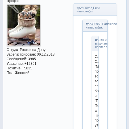
Профи
#p2305957,Feba
написал(а):
#p2305950,Parisienne
написал(а):
#p2305874,алла
николаевна
написал(а):
Откуда:
Ростов-на-Дону
Зарегистрирован
: 06.12.2018
Саше
Сообщений:
3985
Самарину
Уважение:
+12351
"Матрица"
Позитив:
+5835
подойдет
Пол:
Женский
во
всяком
случае
больше,
чем
"Полюшко-
Поле",
а
что
получится,
увидим