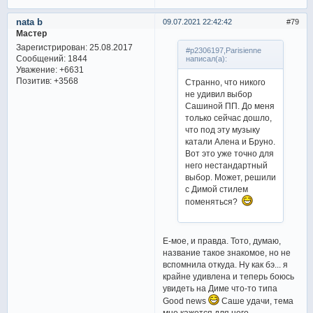
nata b
09.07.2021 22:42:42
79
Мастер
Зарегистрирован
: 25.08.2017
#p2306197,Parisienne
Сообщений:
1844
написал(а):
Уважение:
+6631
Позитив:
+3568
Странно, что никого
не удивил выбор
Сашиной ПП. До меня
только сейчас дошло,
что под эту музыку
катали Алена и Бруно.
Вот это уже точно для
него нестандартный
выбор. Может, решили
с Димой стилем
поменяться?
Е-мое, и правда. Тото, думаю,
название такое знакомое, но не
вспомнила откуда. Ну как бэ... я
крайне удивлена и теперь боюсь
увидеть на Диме что-то типа
Good news
Саше удачи, тема
мне кажется для него