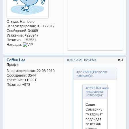
Откуда:
Hamburg
Зарегистрирован
: 01.05.2017
Сообщений:
34669
Уважение:
+220947
Позитив:
+152531
Награды:
Coffee Lee
09.07.2021 15:51:50
61
Профи
Зарегистрирован
: 22.08.2019
#p2305950,Parisienne
Сообщений:
3544
написал(а):
Уважение:
+19891
Позитив:
+973
#p2305874,алла
николаевна
написал(а):
Саше
Самарину
"Матрица"
подойдет
во всяком
случае