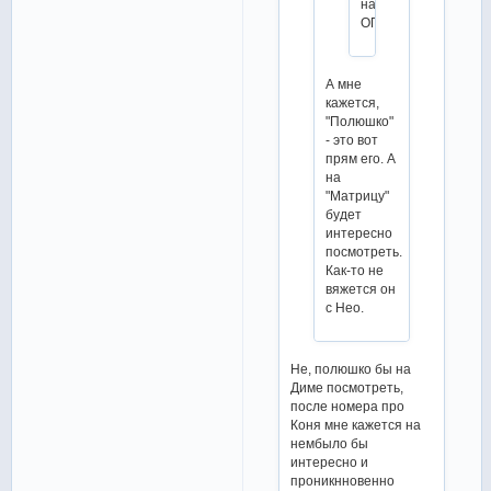
на
ОП
А мне
кажется,
"Полюшко"
- это вот
прям его. А
на
"Матрицу"
будет
интересно
посмотреть.
Как-то не
вяжется он
с Нео.
Не, полюшко бы на
Диме посмотреть,
после номера про
Коня мне кажется на
нембыло бы
интересно и
проникнновенно