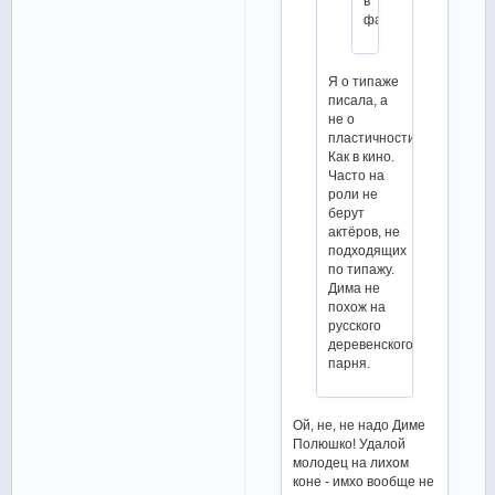
в
фактуре
Я о типаже
писала, а
не о
пластичности.
Как в кино.
Часто на
роли не
берут
актёров, не
подходящих
по типажу.
Дима не
похож на
русского
деревенского
парня.
Ой, не, не надо Диме
Полюшко! Удалой
молодец на лихом
коне - имхо вообще не