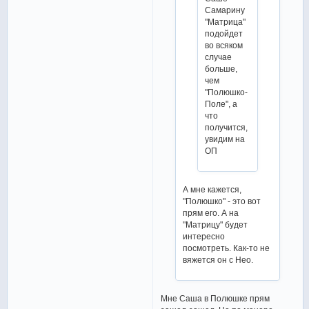
Самарину
"Матрица"
подойдет
во всяком
случае
больше,
чем
"Полюшко-
Поле", а
что
получится,
увидим на
ОП
А мне кажется,
"Полюшко" - это вот
прям его. А на
"Матрицу" будет
интересно
посмотреть. Как-то не
вяжется он с Нео.
Мне Саша в Полюшке прям