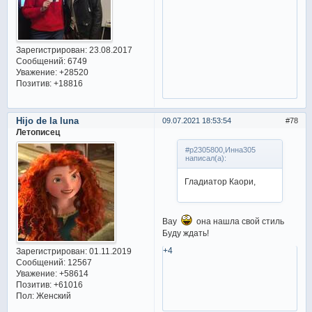
Зарегистрирован
: 23.08.2017
Сообщений:
6749
Уважение:
+28520
Позитив:
+18816
Hijo de la luna
09.07.2021 18:53:54
78
Летописец
#p2305800,Инна305
написал(а):
Гладиатор Каори,
Вау
она нашла свой стиль
Буду ждать!
+4
Зарегистрирован
: 01.11.2019
Сообщений:
12567
Уважение:
+58614
Позитив:
+61016
Пол:
Женский