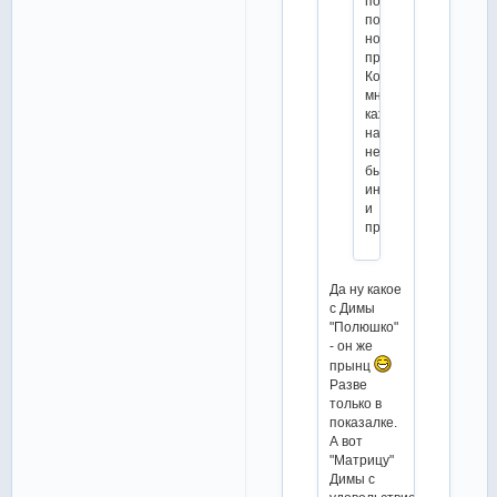
посмотреть,
после
номера
про
Коня
мне
кажется
на
нембыло
бы
интересно
и
проникнновенно
Да ну какое
с Димы
"Полюшко"
- он же
прынц
Разве
только в
показалке.
А вот
"Матрицу"
Димы с