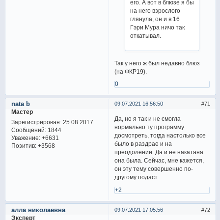
его. А вот в блюзе я бы
на него взрослого
глянула, он и в 16
Гэри Мура ничо так
откатывал.
Так у него ж был недавно блюз
(на ФКР19).
0
nata b
09.07.2021 16:56:50
71
Мастер
Да, но я так и не смогла
Зарегистрирован
: 25.08.2017
нормально ту программу
Сообщений:
1844
досмотреть, тогда настолько все
Уважение:
+6631
было в раздрае и на
Позитив:
+3568
преодолении. Да и не накатана
она была. Сейчас, мне кажется,
он эту тему совершенно по-
другому подаст.
+2
алла николаевна
09.07.2021 17:05:56
72
Эксперт