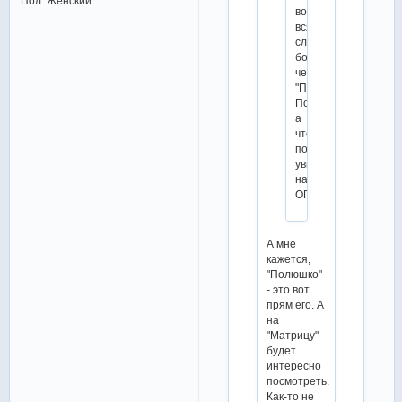
Пол:
Женский
во
всяком
случае
больше,
чем
"Полюшко-
Поле",
а
что
получится,
увидим
на
ОП
А мне
кажется,
"Полюшко"
- это вот
прям его. А
на
"Матрицу"
будет
интересно
посмотреть.
Как-то не