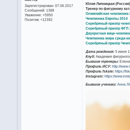
Юлия Липницкая (Россия
Зарегистрирован
: 07.06.2017
Тренер по фигурному ка
Сообщений:
1388
Олимпийская чемпионка 
Уважение:
+5950
Чемпионка Европы 2014
Позитив:
+12392
Серебряный призёр чемп
Серебряный призёр ФГП 
Двукратная вице-чемпион
Чемпионка мира среди ю
Серебряный призёр Чемп
Дата рождения:
5 июня 1
Клуб:
Академия фигурного 
Бывшие тренеры:
Елена 
Профиль ИСУ:
http://www
Профиль fskate:
https://fs
Instagram:
https://www.ins
Бывшие ученики:
Анна Л