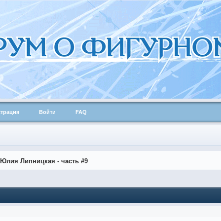
страция
Войти
FAQ
Юлия Липницкая - часть #9