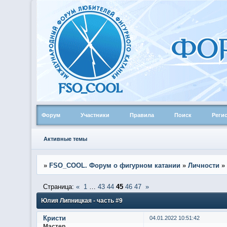
Форум
Участники
Правила
Поиск
Реги
Активные темы
»
FSO_COOL. Форум о фигурном катании
»
Личности
»
Страница:
«
1
…
43
44
45
46
47
»
Юлия Липницкая - часть #9
Кристи
04.01.2022 10:51:42
Мастер