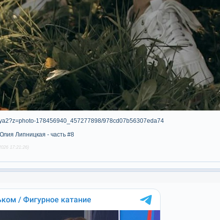
itskaya2?z=photo-178456940_457277898/978cd07b56307eda74
Юлия Липницкая - часть #8
026 17:21:26)