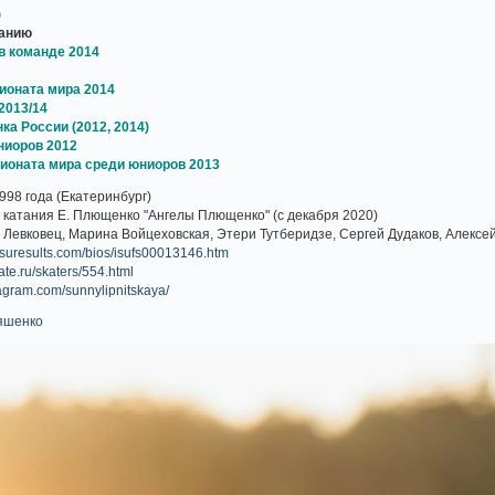
)
танию
в команде 2014
ионата мира 2014
2013/14
ка России (2012, 2014)
ниоров 2012
ионата мира среди юниоров 2013
998 года (Екатеринбург)
катания Е. Плющенко "Ангелы Плющенко" (с декабря 2020)
Левковец, Марина Войцеховская, Этери Тутберидзе, Сергей Дудаков, Алексе
.isuresults.com/bios/isufs00013146.htm
kate.ru/skaters/554.html
tagram.com/sunnylipnitskaya/
яшенко