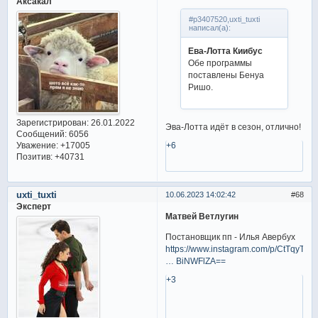
Аксакал
#p3407520,uxti_tuxti
написал(а):
Ева-Лотта Киибус
Обе программы
поставлены Бенуа
Ришо.
Зарегистрирован
: 26.01.2022
Эва-Лотта идёт в сезон, отлично!
Сообщений:
6056
Уважение:
+17005
+6
Позитив:
+40731
uxti_tuxti
10.06.2023 14:02:42
68
Эксперт
Матвей Ветлугин
Постановщик пп - Илья Авербух
https://www.instagram.com/p/CtTqyT8Ij
… BiNWFlZA==
+3