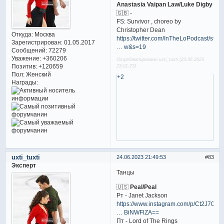
Anastasia Vaipan Law/Luke Digby
🇬🇧 -
FS: Survivor , choreo by
Christopher Dean
Откуда:
Москва
https://twitter.com/InTheLoPodcast/stat
Зарегистрирован
: 01.05.2017
… w&s=19
Сообщений:
72279
Уважение:
+360206
Отредактировано uxti_tuxti (23.06.2023
Позитив:
+120659
23:01:23)
Пол:
Женский
+2
Награды:
uxti_tuxti
24.06.2023 21:49:53
83
Эксперт
Танцы
🇺🇸
Peal/Peal
Рт - Janet Jackson
https://www.instagram.com/p/Ct2J70dx
… BiNWFlZA==
Пт - Lord of The Rings