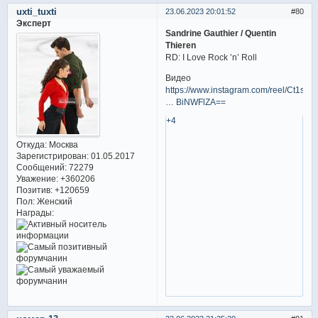
uxti_tuxti
23.06.2023 20:01:52
80
Эксперт
Sandrine Gauthier / Quentin
Thieren
RD: I Love Rock ’n’ Roll
Видео
https://www.instagram.com/reel/Ct1s1i
… BiNWFlZA==
+4
Откуда:
Москва
Зарегистрирован
: 01.05.2017
Сообщений:
72279
Уважение:
+360206
Позитив:
+120659
Пол:
Женский
Награды: