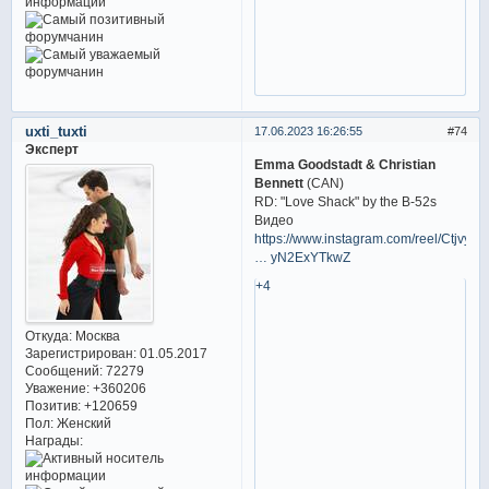
uxti_tuxti
17.06.2023 16:26:55
74
Эксперт
Emma Goodstadt & Christian
Bennett
(CAN)
RD: "Love Shack" by the B-52s
Видео
https://www.instagram.com/reel/CtjvyV
… yN2ExYTkwZ
+4
Откуда:
Москва
Зарегистрирован
: 01.05.2017
Сообщений:
72279
Уважение:
+360206
Позитив:
+120659
Пол:
Женский
Награды: