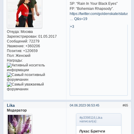
SP: “Rain In Your Black Eyes”
FP: “Bohemian Rhapsody”.
https://twitter.com/goldenskate/status/
… Q&s=19
+3
Откуда:
Москва
Зарегистрирован
: 01.05.2017
Сообщений:
72279
Уважение:
+360206
Позитив:
+120659
Пол:
Женский
Награды:
Lika
04.06.2023 06:53:45
65
Модератор
#p3398116,Lika
написал(а):
Лукас Бритчги