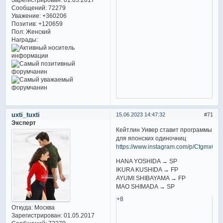
Сообщений:
72279
Уважение:
+360206
Позитив:
+120659
Пол:
Женский
Награды:
uxti_tuxti
15.06.2023 14:47:32
71
Эксперт
Кейтлин Уивер ставит программы
для японских одиночниц
https://www.instagram.com/p/CtgmxGlpG
HANA YOSHIDA → SP
IKURA KUSHIDA → FP
AYUMI SHIBAYAMA → FP
MAO SHIMADA → SP
+8
Откуда:
Москва
Зарегистрирован
: 01.05.2017