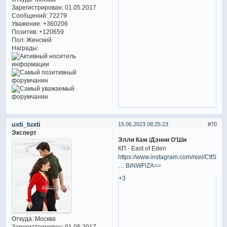
Зарегистрирован
: 01.05.2017
Сообщений:
72279
Уважение:
+360206
Позитив:
+120659
Пол:
Женский
Награды:
uxti_tuxti
15.06.2023 08:25:23
70
Эксперт
Элли Кам /Дэнни О'Ши
КП - East of Eden
https://www.instagram.com/reel/CtfSVe
… BiNWFlZA==
+3
Откуда:
Москва
Зарегистрирован
: 01.05.2017