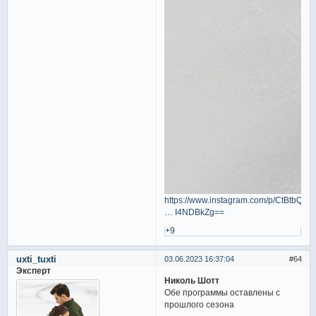
https://www.instagram.com/p/CtBtbQau
… I4NDBkZg==
+9
uxti_tuxti
03.06.2023 16:37:04
64
Эксперт
Николь Шотт
Обе программы оставлены с
прошлого сезона