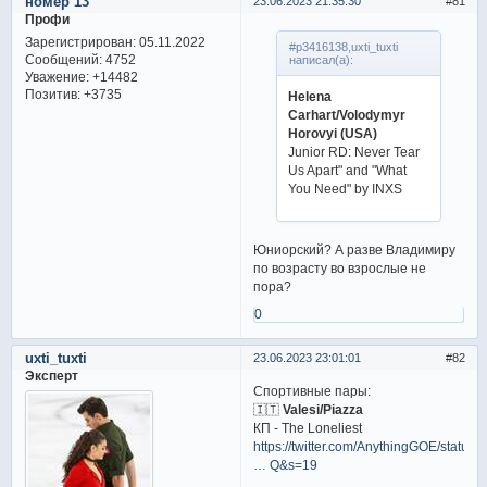
номер 13
23.06.2023 21:35:30
81
Профи
Зарегистрирован
: 05.11.2022
#p3416138,uxti_tuxti
Сообщений:
4752
написал(а):
Уважение:
+14482
Позитив:
+3735
Helena
Carhart/Volodymyr
Horovyi (USA)
Junior RD: Never Tear
Us Apart" and "What
You Need" by INXS
Юниорский? А разве Владимиру
по возрасту во взрослые не
пора?
0
uxti_tuxti
23.06.2023 23:01:01
82
Эксперт
Спортивные пары:
🇮🇹
Valesi/Piazza
КП - The Loneliest
https://twitter.com/AnythingGOE/status/
… Q&s=19