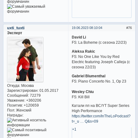
uxti_tuxti
19.06.2023 08:10:04
76
Эксперт
David Li
FS: La Boheme (с сезона 22/23)
Aleksa Rakic
FS: No One Like You by Red
Electric featuring Joseph Calleja (с
сезона 22/23)
Gabriel Blumenthal
FS: Piano Concerto No. 1, Op 23
Откуда:
Москва
Зарегистрирован
: 01.05.2017
Wesley Chiu
Сообщений:
72279
FS: Kill Bill
Уважение:
+360206
Позитив:
+120659
Катали пп на BC/YT Super Series
Пол:
Женский
High Performance
Награды:
https://twitter.com/InTheLoPodcast?
t=_u … Q&s=09
+1