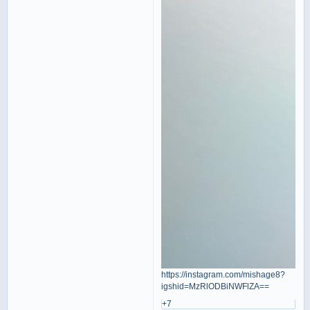
https://instagram.com/mishage8?
igshid=MzRlODBiNWFlZA==
+7