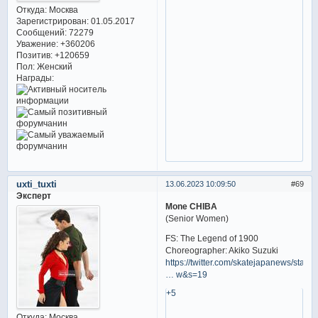
Откуда:
Москва
Зарегистрирован
: 01.05.2017
Сообщений:
72279
Уважение:
+360206
Позитив:
+120659
Пол:
Женский
Награды:
uxti_tuxti
13.06.2023 10:09:50
69
Эксперт
Mone CHIBA
(Senior Women)
FS: The Legend of 1900
Choreographer: Akiko Suzuki
https://twitter.com/skatejapanews/statu
… w&s=19
+5
Откуда:
Москва