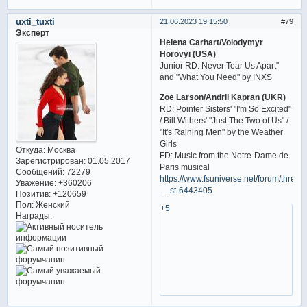
uxti_tuxti
21.06.2023 19:15:50
79
Эксперт
Helena Carhart/Volodymyr
Horovyi (USA)
Junior RD: Never Tear Us Apart"
and "What You Need" by INXS
Zoe Larson/Andrii Kapran (UKR)
RD: Pointer Sisters' "I'm So Excited"
/ Bill Withers' "Just The Two of Us" /
"It's Raining Men" by the Weather
Girls
Откуда:
Москва
FD: Music from the Notre-Dame de
Зарегистрирован
: 01.05.2017
Paris musical
Сообщений:
72279
https://www.fsuniverse.net/forum/thread
Уважение:
+360206
… st-6443405
Позитив:
+120659
Пол:
Женский
+5
Награды: