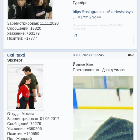
Гурейро
https://instagram.com/stories/stasya_go
… M1YmI2Ng==
Зарегистрирован
: 11.11.2020
Отредактировано Wella (03.06.2023
Сообщений:
18320
09:23:05)
Уважение:
+63179
+7
Позитив:
+17777
uxti_tuxti
03.06.2023 13:55:45
62
Эксперт
Йелим Ким
Постановка пп - Дэвид Уилсон
Откуда:
Москва
Зарегистрирован
: 01.05.2017
Сообщений:
72279
Уважение:
+360206
Позитив:
+120659
Пол:
Женский