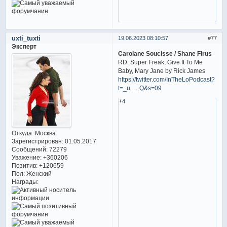
uxti_tuxti
19.06.2023 08:10:57
77
Эксперт
Carolane Soucisse / Shane Firus
RD: Super Freak, Give It To Me
Baby, Mary Jane by Rick James
https://twitter.com/InTheLoPodcast?
t=_u … Q&s=09
+4
Откуда:
Москва
Зарегистрирован
: 01.05.2017
Сообщений:
72279
Уважение:
+360206
Позитив:
+120659
Пол:
Женский
Награды: