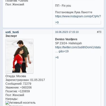
Позитив:
+38486
Пол:
Женский
ПП - Fix you
Постановщик Лука Ланотте
https://www.instagram.com/p/CtjAV7iKE
+9
uxti_tuxti
16.06.2023 17:15:10
73
Эксперт
Deniss Vasiljevs
SP 23/24- Hallelujah
https://twitter.com/JudithDomi1/status/
… g&s=19
+6
Откуда:
Москва
Зарегистрирован
: 01.05.2017
Сообщений:
72279
Уважение:
+360206
Позитив:
+120659
Пол:
Женский
Награды: