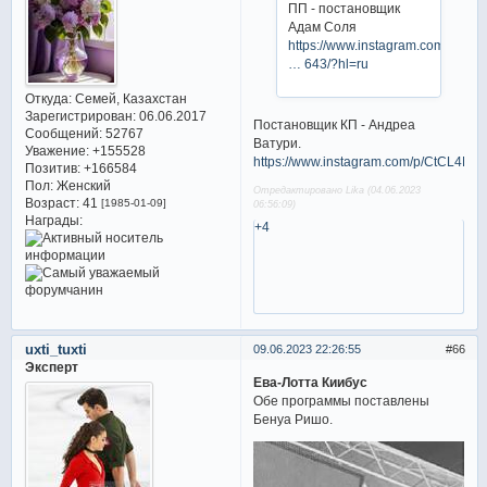
ПП - постановщик
Адам Соля
https://www.instagram.com/stories
… 643/?hl=ru
Откуда:
Семей, Казахстан
Зарегистрирован
: 06.06.2017
Постановщик КП - Андреа
Сообщений:
52767
Ватури.
Уважение:
+155528
https://www.instagram.com/p/CtCL4Mo
Позитив:
+166584
Пол:
Женский
Отредактировано Lika (04.06.2023
Возраст:
41
[1985-01-09]
06:56:09)
Награды:
+4
uxti_tuxti
09.06.2023 22:26:55
66
Эксперт
Ева-Лотта Киибус
Обе программы поставлены
Бенуа Ришо.