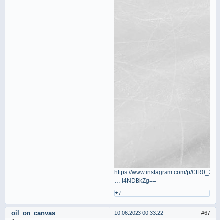
https://www.instagram.com/p/CtR0_Xn
… I4NDBkZg==
+7
oil_on_canvas
10.06.2023 00:33:22
67