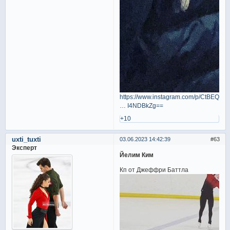
https://www.instagram.com/p/CtBEQo
… I4NDBkZg==
+10
uxti_tuxti
03.06.2023 14:42:39
63
Эксперт
Йелим Ким
Кп от Джеффри Баттла