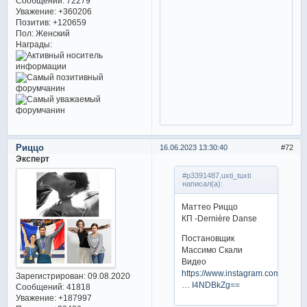
Сообщений:
72279
Уважение:
+360206
Позитив:
+120659
Пол:
Женский
Награды:
Риццо
16.06.2023 13:30:40
72
Эксперт
#p3391487,uxti_tuxti
написал(а):
Маттео Риццо
КП -Dernière Danse
Постановщик
Массимо Скали
Видео
https://www.instagram.com/p/C
Зарегистрирован
: 09.08.2020
… I4NDBkZg==
Сообщений:
41818
Уважение:
+187997