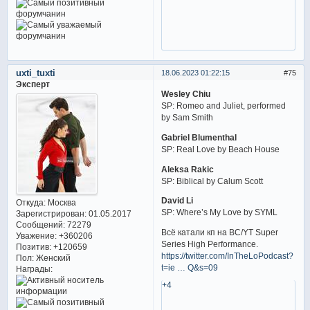
uxti_tuxti
18.06.2023 01:22:15
75
Эксперт
Wesley Chiu
SP: Romeo and Juliet, performed
by Sam Smith
Gabriel Blumenthal
SP: Real Love by Beach House
Aleksa Rakic
SP: Biblical by Calum Scott
David Li
Откуда:
Москва
SP: Where’s My Love by SYML
Зарегистрирован
: 01.05.2017
Сообщений:
72279
Всё катали кп на BC/YT Super
Уважение:
+360206
Series High Performance.
Позитив:
+120659
https://twitter.com/InTheLoPodcast?
Пол:
Женский
t=ie … Q&s=09
Награды:
+4