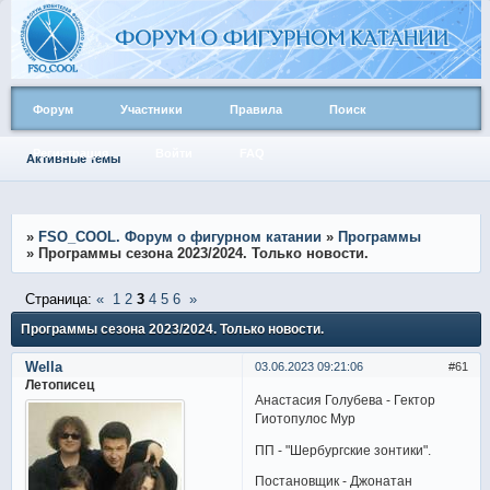
Форум
Участники
Правила
Поиск
Регистрация
Войти
FAQ
Активные темы
»
FSO_COOL. Форум о фигурном катании
»
Программы
»
Программы сезона 2023/2024. Только новости.
Страница:
«
1
2
3
4
5
6
»
Программы сезона 2023/2024. Только новости.
Wella
03.06.2023 09:21:06
61
Летописец
Анастасия Голубева - Гектор
Гиотопулос Мур
ПП - "Шербургские зонтики".
Постановщик - Джонатан