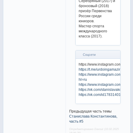
Серебряный (2017) и
бронзовый (2018)
призёр Первенства
России среди
юниоров.
Мастер спорта
международного
класса (2017).
Соцсети
https://www.instagram.com/stasy
https://t.me/urdoingamazingstasy
https://www.instagram.com/team_
hl=ru
https://www.instagram.com/stasya
https://vk.com/stanislavakonstant
https://vk.com/id178314014
Предыдущая часть темы
Станислава Константинова,
часть #5
Отредактировано Davout (10.02.2025
18:06:25)