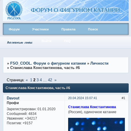
Форум
Участники
Правила
Поиск
Регистрация
Войти
FAQ
Активные темы
»
FSO_COOL. Форум о фигурном катании
»
Личности
»
Станислава Константинова, часть #6
Страница:
«
1
2
3
4
…
42
»
Станислава Константинова, часть #6
Davout
20.04.2024 15:07:41
1
Профи
Станислава Константинова
Зарегистрирован
: 01.01.2020
(Россия), одиночное катание
Сообщений:
4834
Уважение:
+34217
Позитив:
+9157