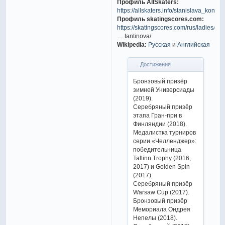
Профиль AllSkaters:
https://allskaters.info/stanislava_konsta
Профиль skatingscores.com:
https://skatingscores.com/rus/ladies/st
… tantinova/
Wikipedia:
Русская
и
Английская
Достижения
Бронзовый призёр
зимней Универсиады
(2019).
Серебряный призёр
этапа Гран-при в
Финляндии (2018).
Медалистка турниров
серии «Челленджер»:
победительница
Tallinn Trophy (2016,
2017) и Golden Spin
(2017).
Серебряный призёр
Warsaw Cup (2017).
Бронзовый призёр
Мемориала Ондрея
Непелы (2018).