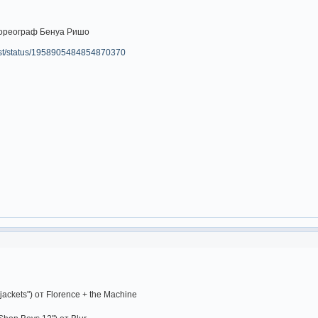
хореограф Бенуа Ришо
ast/status/1958905484854870370
wjackets") от Florence + the Machine