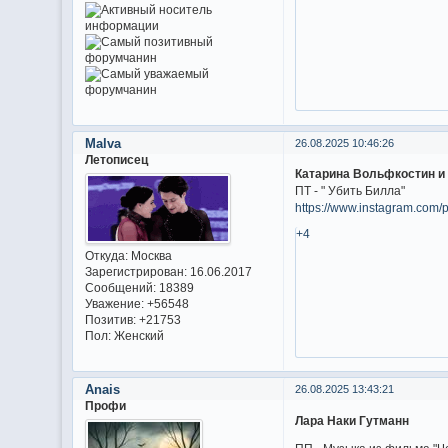
Malva
26.08.2025 10:46:26
Летописец
Катарина Вольфкостин и
ПТ - " Убить Билла"
https://www.instagram.com
+4
Откуда:
Москва
Зарегистрирован
: 16.06.2017
Сообщений:
18389
Уважение:
+56548
Позитив:
+21753
Пол:
Женский
Anais
26.08.2025 13:43:21
Профи
Лара Наки Гутманн