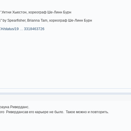
You" Уитни Хьюстон, хореограф Ше-Линн Бурн
acca" by Spearfisher, Brianna Tam, хореограф Ше-Линн Бурн
_CH/status/19 … 3318463726
Брауна Риверданс.
ого Ривердансав его карьере не было. Такое можно и повторить.