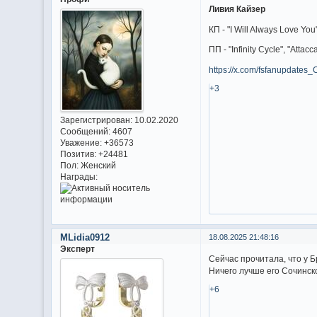
Ливия Кайзер
КП - "I Will Always Love 
ПП - "Infinity Cycle", "Att
https://x.com/fsfanupdates
+3
Зарегистрирован
: 10.02.2020
Сообщений:
4607
Уважение:
+36573
Позитив:
+24481
Пол:
Женский
Награды:
MLidia0912
18.08.2025 21:48:16
Эксперт
Сейчас прочитала, что у 
Ничего лучше его Сочинск
+6