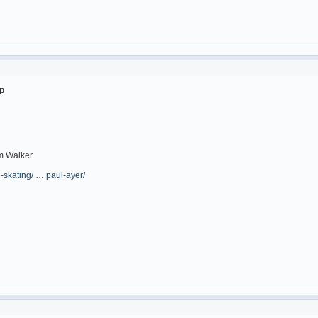
р
m Walker
e-skating/ … paul-ayer/