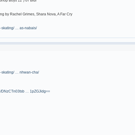
Shop Boys 12") от Blur
ing by Rachel Grimes, Shara Nova, A Far Cry
re-skating/ … as-nabais/
re-skating/ … nhwan-cha/
m/p/DNzCTn03tsb … 1pZGJidg==