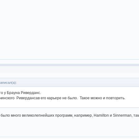
написал(а):
то у Брауна Риверданс.
чинского Ривердансав его карьере не было. Такое можно и повторить.
а было много великолепнейших программ, например, Hamilton и Sinnerman, т