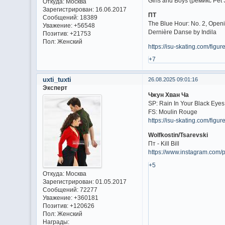
Girls and Boys (ремикс Pet 
Откуда:
Москва
Зарегистрирован
: 16.06.2017
ПТ
Сообщений:
18389
The Blue Hour: No. 2, Open
Уважение:
+56548
Dernière Danse by Indila
Позитив:
+21753
Пол:
Женский
https://isu-skating.com/figu
+7
uxti_tuxti
26.08.2025 09:01:16
Эксперт
Чжун Хван Ча
SP: Rain In Your Black Eyes
FS: Moulin Rouge
https://isu-skating.com/figu
Wolfkostin/Tsarevski
Пт - Kill Bill
https://www.instagram.co
+5
Откуда:
Москва
Зарегистрирован
: 01.05.2017
Сообщений:
72277
Уважение:
+360181
Позитив:
+120626
Пол:
Женский
Награды: