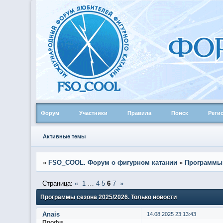
Форум
Участники
Правила
Поиск
Реги
Активные темы
»
FSO_COOL. Форум о фигурном катании
»
Программы
Страница:
«
1
…
4
5
6
7
»
Программы сезона 2025/2026. Только новости
Anais
14.08.2025 23:13:43
Профи