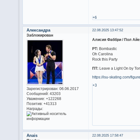
+6
Александра
22.08.2025 13:47:52
Заблокирован
Алисия Фаббри / Пол Айе
РТ:
Bombastic
Oh Carolina
Rock this Party
ПТ:
Leave a Light On by To
https://isu-skating.com/figur
+3
Зарегистрирован
: 06.06.2017
Сообщений:
43203
Уважение:
+122268
Позитив:
+41313
Награды:
Anais
22.08.2025 17:58:47