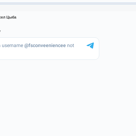
ихел Цыба
y