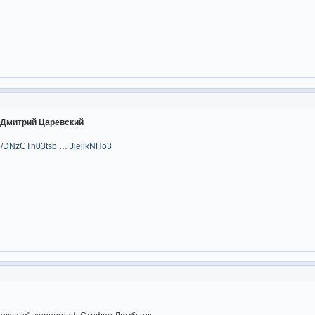
 Дмитрий Царевский
/p/DNzCTn03tsb … JjejlkNHo3