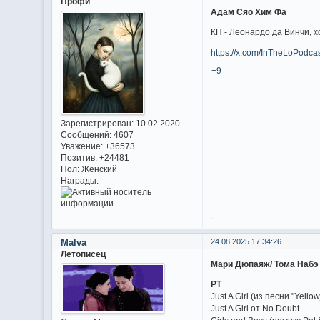
Профи
Адам Сяо Хим Фа
КП - Леонардо да Винчи, 
https://x.com/InTheLoPodc
+9
Зарегистрирован
: 10.02.2020
Сообщений:
4607
Уважение:
+36573
Позитив:
+24481
Пол:
Женский
Награды:
Malva
24.08.2025 17:34:26
Летописец
Мари Дюпаяж/ Тома Набэ
РТ
Just A Girl (из песни "Yello
Just A Girl от No Doubt