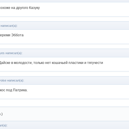
охоже на другого Казуку
 написал(а):
жереми Эббота
yes написал(а):
Дайске в молодости, только нет кошачьей пластики и тягучести
oise написал(а):
кос под Патрика.
.)
л(а):