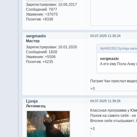
Зарегистрирован
: 10.06.2017
Сообщений:
7977
Уважение:
+37075
Позитив:
+8336
sergmaslo
03.07.2025 11:35:24
Мастер
Зарегистрирован
: 16.01.2020
#p4062353,Syringa напи
Сообщений:
1828
Уважение:
+5506
sergmaslo
Позитив:
+4235
А кто ему Пола Анку
Патрик Чан прислал видео
+3
Ljusja
04.07.2025 11:39:26
Летописец
Классная программа у Юм
Похож на самого себя - он
Вполне себе отыгрывает.
+3