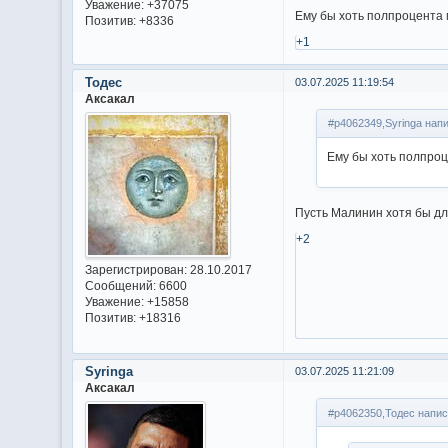
Уважение:
+37075
Ему бы хоть полпроцента 
Позитив:
+8336
+1
Тодес
03.07.2025 11:19:54
Аксакал
#p4062349,Syringa напи
Ему бы хоть полпро
Пусть Малинин хотя бы для
+2
Зарегистрирован
: 28.10.2017
Сообщений:
6600
Уважение:
+15858
Позитив:
+18316
Syringa
03.07.2025 11:21:09
Аксакал
#p4062350,Тодес напис