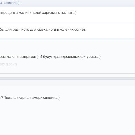
a написал(а):
олпроцента малининской харизмы отсыпать.)
ы для раз чисто для смеха ноги в коленях согнет.
)
 раз колени выпрямит.) И будут два идеальных фигуриста.)
025 11:30:41)
ил? Тоже шикарная американщина.)