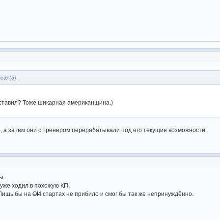
сал(а):
 ставил? Тоже шикарная американщина.)
, а затем они с тренером перерабатывали под его текущие возможности.
ы.
 уже ходил в похожую КП.
 Лишь бы на
ОИ
стартах не прибило и смог бы так же непринуждённо.