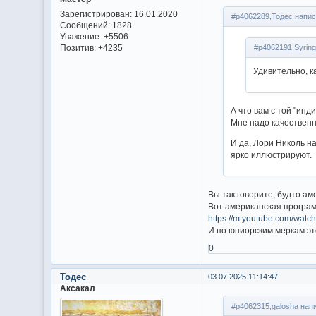
Зарегистрирован
: 16.01.2020
#p4062289,Тодес напис
Сообщений:
1828
Уважение:
+5506
Позитив:
+4235
#p4062191,Syring
Удивительно, к
А что вам с той "ин
Мне надо качественн
И да, Лори Николь н
ярко иллюстрируют.
Вы так говорите, будто ам
Вот американская програм
https://m.youtube.com/wat
И по юниорским меркам эт
0
Тодес
03.07.2025 11:14:47
Аксакал
#p4062315,galosha напи