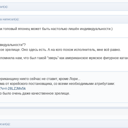
ал(а):
a написал(а):
ак топовый японец может быть настолько лишён индивидуальности.)
дивидуальности"?
ое зрелище. Оно здесь есть. А на кого похож исполнитель, мне всё равно.
апомнила нам, что был такой "зверь" как американское мужское фигурное кат
ериканщину никто сейчас не ставит, кроме Лори...
ма от корейского постановщика, со всеми необходимыми атрибутами:
ch?v=l-28LZJMv5k
о было очень даже качественное зрелище.
сал(а):