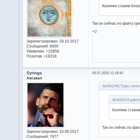
Кагияма стаким бек
Так он сейчас по факту с
+2
Зарегистрирован
: 28.10.2017
Сообщений:
6600
Уважение:
+15858
Позитив:
+18316
Syringa
03.07.2025 11:18:42
Аксакал
#p4062346,Тодес напис
#p4062315,galosh
Кагияма стаки
Так он сейчас по фа
Зарегистрирован
: 10.06.2017
Сообщений:
7977