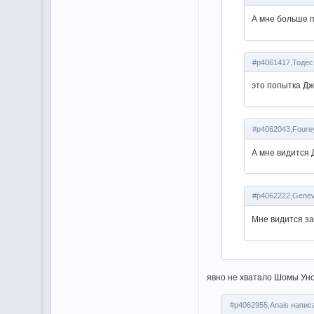
А мне больше п
#p4061417,Тодес
это попытка Д
#p4062043,Foure
А мне видится 
#p4062222,Genev
Мне видится за
явно не хватало Шомы Уно
#p4062955,Anais написа