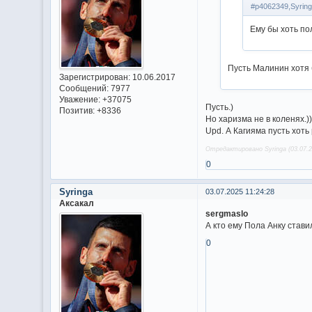
#p4062349,Syring
Ему бы хоть п
Пусть Малинин хотя б
Зарегистрирован
: 10.06.2017
Сообщений:
7977
Уважение:
+37075
Пусть.)
Позитив:
+8336
Но харизма не в коленях.)
Upd. А Кагияма пусть хоть
Отредактировано Syringa (03.07.2
0
Syringa
03.07.2025 11:24:28
Аксакал
sergmaslo
А кто ему Пола Анку став
0