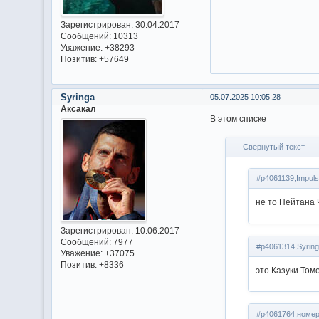
Зарегистрирован
: 30.04.2017
Сообщений:
10313
Уважение:
+38293
Позитив:
+57649
Syringa
05.07.2025 10:05:28
Аксакал
В этом списке
Свернутый текст
#p4061139,Impuls
не то Нейтана 
Зарегистрирован
: 10.06.2017
Сообщений:
7977
#p4061314,Syring
Уважение:
+37075
Позитив:
+8336
это Казуки Том
#p4061764,номер