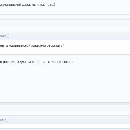
малининской харизмы отсыпать.)
сал(а):
цента малининской харизмы отсыпать.)
 раз чисто для смеха ноги в коленях согнет.
ал(а):