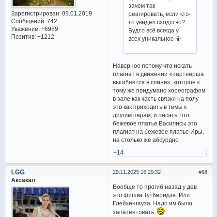
зачем так
Зарегистрирован
: 09.01.2019
реагировать, если кто-
Сообщений:
742
то увидел сходство?
Уважение:
+6989
Будто всё всегда у
Позитив:
+1212
всех уникальное 🤷
Наверное потому что искать
плагиат в движении «партнерша
выгибается в спине», которое к
тому же придумано хореографом
в зале как часть связки на полу
это как приходить в темы к
другим парам, и писать, что
бежевое платье Василисы это
плагиат на бежевое платье Иры,
на столько же абсурдно
+14
LGG
29.11.2025 16:29:32
68
Аксакал
Вообще то прогиб назад у дев
это фишка Тутберидзе. Или
Глейхенгауза. Надо им было
запатентовать.