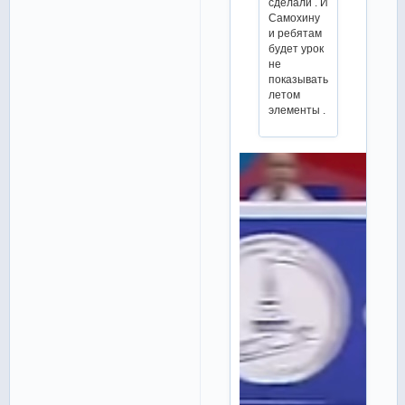
сделали . И
Самохину
и ребятам
будет урок
не
показывать
летом
элементы .