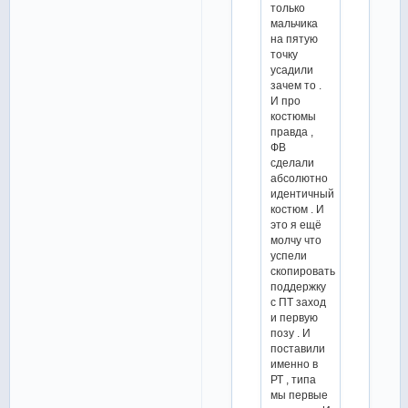
только
мальчика
на пятую
точку
усадили
зачем то .
И про
костюмы
правда ,
ФВ
сделали
абсолютно
идентичный
костюм . И
это я ещё
молчу что
успели
скопировать
поддержку
с ПТ заход
и первую
позу . И
поставили
именно в
РТ , типа
мы первые