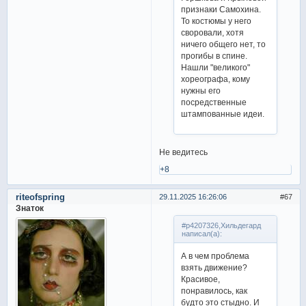
признаки Самохина.
То костюмы у него
своровали, хотя
ничего общего нет, то
прогибы в спине.
Нашли "великого"
хореографа, кому
нужны его
посредственные
штампованные идеи.
Не ведитесь
+8
riteofspring
29.11.2025 16:26:06
67
Знаток
#p4207326,Хильдегард
написал(а):
А в чем проблема
взять движение?
Красивое,
понравилось, как
будто это стыдно. И