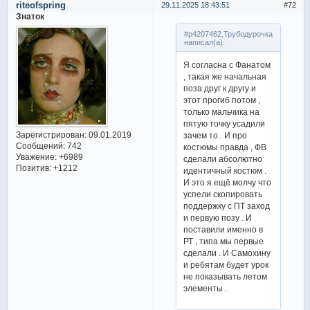
riteofspring
29.11.2025 18:43:51
72
Знаток
#p4207462,Трубодурочка
написал(а):
Я согласна с Фанатом
, такая же начальная
поза друг к другу и
этот прогиб потом ,
только мальчика на
пятую точку усадили
Зарегистрирован
: 09.01.2019
зачем то . И про
Сообщений:
742
костюмы правда , ФВ
Уважение:
+6989
сделали абсолютно
Позитив:
+1212
идентичный костюм .
И это я ещё молчу что
успели скопировать
поддержку с ПТ заход
и первую позу . И
поставили именно в
РТ , типа мы первые
сделали . И Самохину
и ребятам будет урок
не показывать летом
элементы .