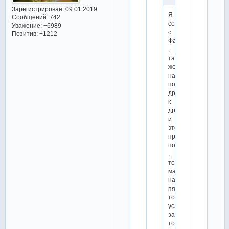
Зарегистрирован
: 09.01.2019
Я
Сообщений:
742
согласна
Уважение:
+6989
с
Позитив:
+1212
Фанатом
,
такая
же
начальная
поза
друг
к
другу
и
этот
прогиб
потом
,
только
мальчика
на
пятую
точку
усадили
зачем
то