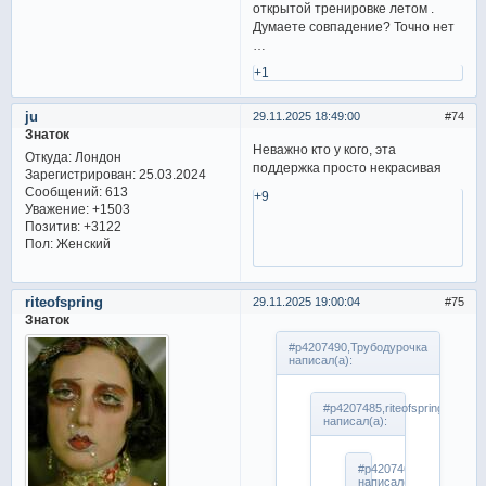
открытой тренировке летом .
Думаете совпадение? Точно нет
…
+1
ju
29.11.2025 18:49:00
74
Знаток
Неважно кто у кого, эта
Откуда:
Лондон
поддержка просто некрасивая
Зарегистрирован
: 25.03.2024
Сообщений:
613
+9
Уважение:
+1503
Позитив:
+3122
Пол:
Женский
riteofspring
29.11.2025 19:00:04
75
Знаток
#p4207490,Трубодурочка
написал(а):
#p4207485,riteofspring
написал(а):
#p4207462,Трубодуроч
написал(а):