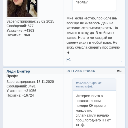
перла?
Мне, если честно, про болезнь
Зарегистрирован
: 23.02.2025
вообще не читалось. Да и не
Сообщений:
677
хотелось это высматривать. Но
Уважение:
+4363
химию я вижу, да. В любом их
Позитив:
+960
танце. Но это же каждый по
своему видит в любой паре. Не
вижу смысла спорить про химию
🤷
+1
Леди Винтер
29.11.2025 16:04:06
62
Профи
Зарегистрирован
: 13.11.2020
#p4207275,фанат
Сообщений:
3491
написал(а):
Уважение:
+31056
Позитив:
+16724
Интересно что в
показательном
номере КН просто
конкретно
сплагиатили начало
прошлогоднего ПТ от
ХН😂