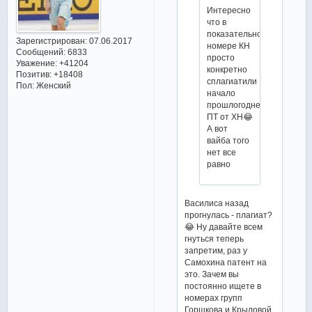
Интересно
что в
показательном
Зарегистрирован
: 07.06.2017
номере КН
Сообщений:
6833
просто
Уважение:
+41204
конкретно
Позитив:
+18408
сплагиатили
Пол:
Женский
начало
прошлогоднего
ПТ от ХН😂
А вот
вайба того
нет все
равно
Василиса назад
прогнулась - плагиат?
😂 Ну давайте всем
гнуться теперь
запретим, раз у
Самохина патент на
это. Зачем вы
постоянно ищете в
номерах групп
Горшкова и Крыловой