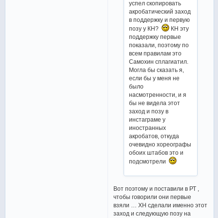
успел скопировать
акробатический заход
в поддержку и первую
позу у КН?
КН эту
поддержку первые
показали, поэтому по
всем правилам это
Самохин сплагиатил.
Могла бы сказать я,
если бы у меня не
было
насмотренности, и я
бы не видела этот
заход и позу в
инстаграме у
иностранных
акробатов, откуда
очевидно хореографы
обоих штабов это и
подсмотрели
Вот поэтому и поставили в РТ ,
чтобы говорили они первые
взяли … ХН сделали именно этот
заход и следующую позу на