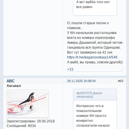
А вот вайба того нет
все равно
О, пошли старые песни о
главном...
У КН начальная растатнцовка
взята из номера хореографа
Амиры Дашкиной, который летом
танцевала вся группа Одинцово.
Вот тут примерно на 42 сек
https://t.me/kaganovskaia14/546
А вайб, вы правы, совсем другой))
+15
ABC
29.11.2025 16:08:04
63
Аксакал
#p4207275,фанат
написал(а):
Интересно что в
показательном
номере КН просто
конкретно
Зарегистрирован
: 28.06.2018
сплагиатили начало
Сообщений:
8034