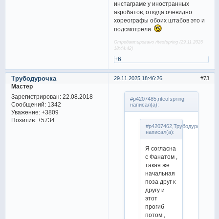
инстаграме у иностранных
акробатов, откуда очевидно
хореографы обоих штабов это и
подсмотрели
Отредактировано riteofspring (29.11.2025
18:44:42)
+6
Трубодурочка
29.11.2025 18:46:26
73
Мастер
Зарегистрирован
: 22.08.2018
#p4207485,riteofspring
Сообщений:
1342
написал(а):
Уважение:
+3809
Позитив:
+5734
#p4207462,Трубодурочка
написал(а):
Я согласна
с Фанатом ,
такая же
начальная
поза друг к
другу и
этот
прогиб
потом ,