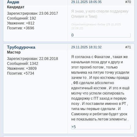
Андав
29.11.2025 18:05:35
70
Кандидат
Я знаю, у кого сперли поддержку
Зарегистрирован
: 23.06.2017
Оливия и Тим))
Сообщений:
192
Уважение:
+812
Отредактировано Андав (29.11.2025
Позитив:
+3696
18:09:22)
0
Трубодурочка
29.11.2025 18:31:32
71
Мастер
Я согласна с Фанатом , такая же
Зарегистрирован
: 22.08.2018
начальная поза друг к другу и
Сообщений:
1342
этот прогиб потом , только
Уважение:
+3809
мальчика на пятую точку усадили
Позитив:
+5734
зачем то . И про костюмы правда
, ФВ сделали абсолютно
идентичный костюм . И это я ещё
молчу что успели скопировать
поддержку с ПТ заход и первую
позу . И поставили именно в РТ ,
типа мы первые сделали . И
Самохину и ребятам будет урок
не показывать летом элементы .
+5