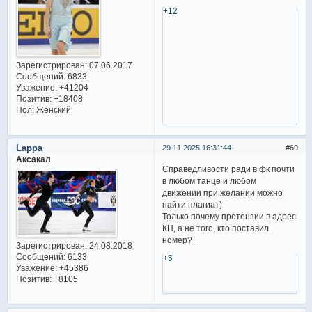
+12
Зарегистрирован
: 07.06.2017
Сообщений:
6833
Уважение:
+41204
Позитив:
+18408
Пол:
Женский
Lappa
29.11.2025 16:31:44
69
Аксакал
Справедливости ради в фк почти
в любом танце и любом
движении при желании можно
найти плагиат)
Только почему претензии в адрес
КН, а не того, кто поставил
номер?
Зарегистрирован
: 24.08.2018
Сообщений:
6133
+5
Уважение:
+45386
Позитив:
+8105