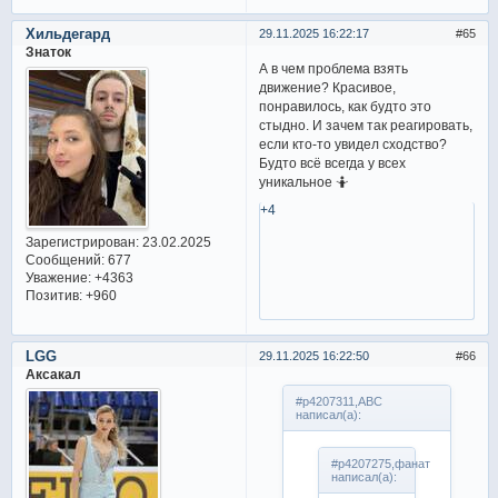
Хильдегард
29.11.2025 16:22:17
65
Знаток
А в чем проблема взять
движение? Красивое,
понравилось, как будто это
стыдно. И зачем так реагировать,
если кто-то увидел сходство?
Будто всё всегда у всех
уникальное 🤷
+4
Зарегистрирован
: 23.02.2025
Сообщений:
677
Уважение:
+4363
Позитив:
+960
LGG
29.11.2025 16:22:50
66
Аксакал
#p4207311,ABC
написал(а):
#p4207275,фанат
написал(а):