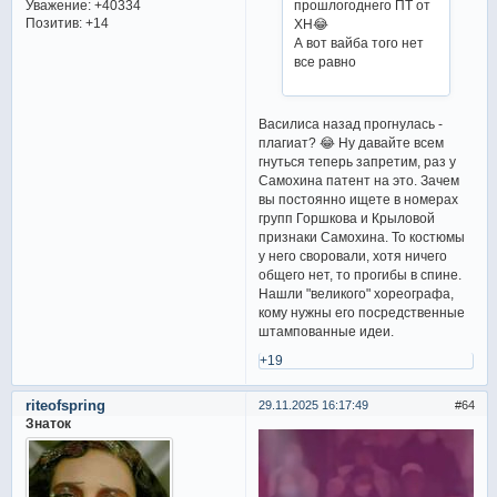
Уважение:
+40334
прошлогоднего ПТ от
Позитив:
+14
ХН😂
А вот вайба того нет
все равно
Василиса назад прогнулась -
плагиат? 😂 Ну давайте всем
гнуться теперь запретим, раз у
Самохина патент на это. Зачем
вы постоянно ищете в номерах
групп Горшкова и Крыловой
признаки Самохина. То костюмы
у него своровали, хотя ничего
общего нет, то прогибы в спине.
Нашли "великого" хореографа,
кому нужны его посредственные
штампованные идеи.
+19
riteofspring
29.11.2025 16:17:49
64
Знаток