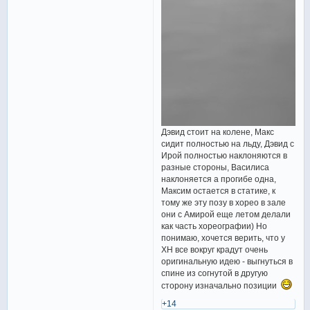
Дэвид стоит на колене, Макс
сидит полностью на льду, Дэвид с
Ирой полностью наклоняются в
разные стороны, Василиса
наклоняется а прогибе одна,
Максим остается в статике, к
тому же эту позу в хорео в зале
они с Амирой еще летом делали
как часть хореографии) Но
понимаю, хочется верить, что у
ХН все вокруг крадут очень
оригинальную идею - выгнуться в
спине из согнутой в другую
сторону изначально позиции
+14