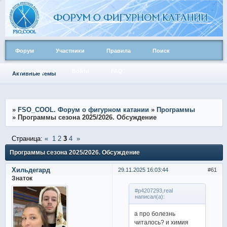
Форум
Участники
Правила
Поиск
Регистрация
Войти
FAQ
Активные темы
»
FSO_COOL. Форум о фигурном катании
»
Программы
»
Программы сезона 2025/2026. Обсуждение
Страница:
«
1
2
3
4
»
Программы сезона 2025/2026. Обсуждение
Хильдегард
29.11.2025 16:03:44
61
Знаток
#p4207293,real
написал(а):
а про болезнь
читалось? и химия