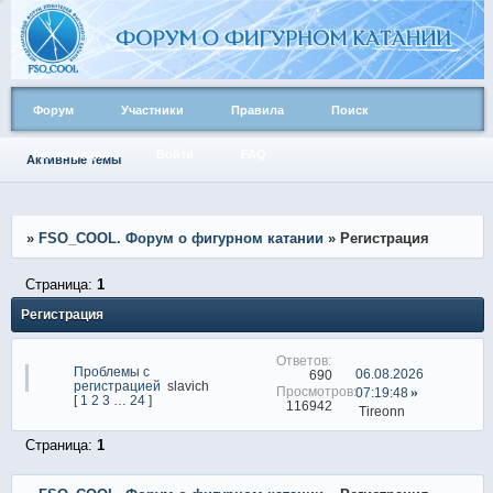
Форум
Участники
Правила
Поиск
Регистрация
Войти
FAQ
Активные темы
»
FSO_COOL. Форум о фигурном катании
»
Регистрация
Страница:
1
Регистрация
Проблемы с
06.08.2026
690
регистрацией
slavich
07:19:48
[
1
2
3
…
24
]
116942
Tireonn
Страница:
1