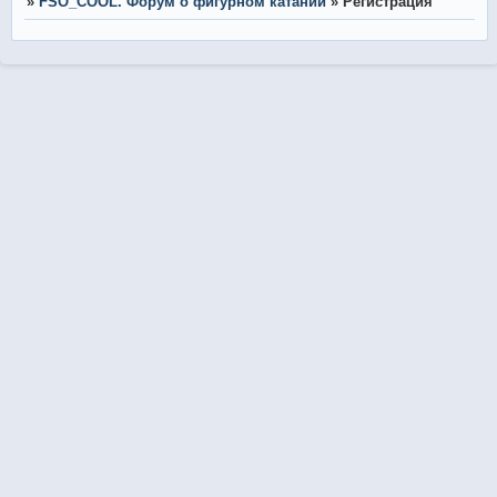
»
FSO_COOL. Форум о фигурном катании
»
Регистрация