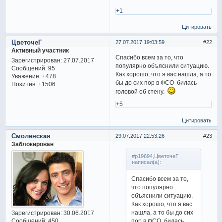
+1
Цитировать
ЦветочеГ
27.07.2017 19:03:59
22
Активный участник
Спасибо всем за то, что
Зарегистрирован
: 27.07.2017
популярно объяснили ситуацию.
Сообщений:
95
Как хорошо, что я вас нашла, а то
Уважение:
+478
бы до сих пор в ФСО билась
Позитив:
+1506
головой об стену.
+5
Цитировать
Смоленская
29.07.2017 22:53:26
23
Заблокирован
#p19694,ЦветочеГ
написал(а):
Спасибо всем за то,
что популярно
объяснили ситуацию.
Как хорошо, что я вас
нашла, а то бы до сих
Зарегистрирован
: 30.06.2017
пор в ФСО билась
Сообщений:
450