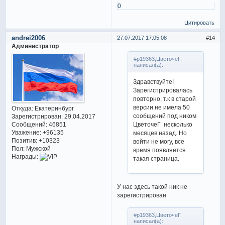
0
Цитировать
andrei2006
27.07.2017 17:05:08
14
Администратор
#p19363,ЦветочеГ.
написал(а):
Здравствуйте!
Зарегистрировалась
повторно, т.к в старой
версии не имела 50
Откуда:
Екатеринбург
сообщений под ником
Зарегистрирован
: 29.04.2017
ЦветочеГ несколько
Сообщений:
46851
Уважение:
+96135
месяцев назад. Но
Позитив:
+10323
войти не могу, все
Пол:
Мужской
время появляется
Награды:
такая страница.
У нас здесь такой ник не
зарегистрирован
#p19363,ЦветочеГ.
написал(а):