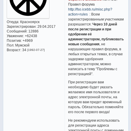
Правил форума
http://fso.icebb.ru/misc.php?
action=rules
: Всем
зарегистрированным участникам
Откуда:
Красноярск
разрешается:
Через 10 дней
Зарегистрирован
: 29.04.2017
после регистрации и при
Сообщений:
12886
одобрении её
Уважение:
+62438
администратором, публиковать
Позитив:
+4969
новые сообщения
, не
Пол:
Мужской
нарушающие правил форума, в
Возраст:
34
[1992-07-27]
любых открытых темах, в случае
задержки одобрения
администратором, можно
написать в тему "Проблемы с
регистрацией".
При регистрации вам
необходимо будет указать
желаемое имя пользователя и
адрес электронной почты, на
которую вам придет временный
пароль. Обязательно поменяйте
его после первого входа!
Не рекомендуем использовать
для регистрации адреса
электронной почты с доменными