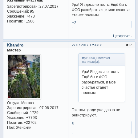
Активный участник
Ура! Я здесь не гость. Ещё бы с
Зарегистрирован
: 27.07.2017
ФСО разобраться, и мое счастье
Сообщений:
95
станет полным.
Уважение:
+478
Позитив:
+1506
+2
Цитировать
Khandro
27.07.2017 17:33:08
17
Мастер
#p19650,ЦветочеГ
написал(а):
Ура! Я здесь не гость.
Ещё бы с ФСО
разобраться, и мое
счастье станет
полным.
Откуда:
Москва
Зарегистрирован
: 07.06.2017
Так там вроде уже давно не
Сообщений:
1729
регистрируют.
Уважение:
+7793
Позитив:
+22702
0
Пол:
Женский