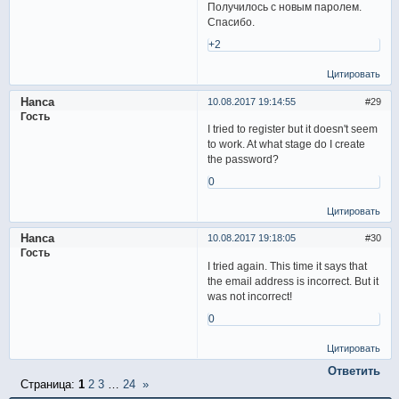
Получилось с новым паролем.
Спасибо.
+2
Цитировать
Hanca
10.08.2017 19:14:55
29
Гость
I tried to register but it doesn't seem
to work. At what stage do I create
the password?
0
Цитировать
Hanca
10.08.2017 19:18:05
30
Гость
I tried again. This time it says that
the email address is incorrect. But it
was not incorrect!
0
Цитировать
Ответить
Страница:
1
2
3
…
24
»