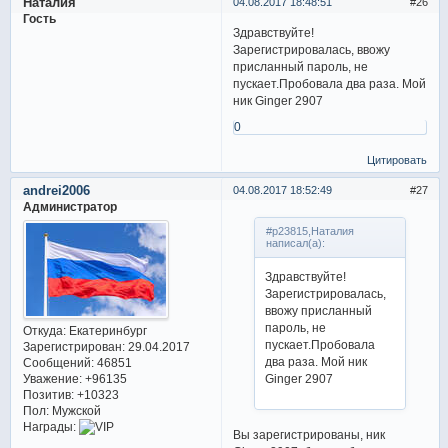
Наталия
04.08.2017 18:48:51
26
Гость
Здравствуйте!
Зарегистрировалась, ввожу
присланный пароль, не
пускает.Пробовала два раза. Мой
ник Ginger 2907
0
Цитировать
andrei2006
04.08.2017 18:52:49
27
Администратор
#p23815,Наталия
написал(а):
Здравствуйте!
Зарегистрировалась,
ввожу присланный
пароль, не
Откуда:
Екатеринбург
пускает.Пробовала
Зарегистрирован
: 29.04.2017
два раза. Мой ник
Сообщений:
46851
Уважение:
+96135
Ginger 2907
Позитив:
+10323
Пол:
Мужской
Награды:
Вы зарегистрированы, ник