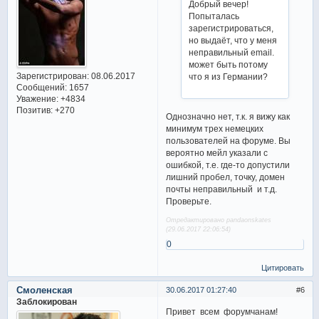
Добрый вечер!
Попыталась
зарегистрироваться,
но выдаёт, что у меня
неправильный email.
может быть потому
Зарегистрирован
: 08.06.2017
что я из Германии?
Сообщений:
1657
Уважение:
+4834
Позитив:
+270
Однозначно нет, т.к. я вижу как
минимум трех немецких
пользователей на форуме. Вы
вероятно мейл указали с
ошибкой, т.е. где-то допустили
лишний пробел, точку, домен
почты неправильный и т.д.
Проверьте.
Отредактировано pandaonskates
(29.06.2017 22:06:54)
0
Цитировать
Смоленская
30.06.2017 01:27:40
6
Заблокирован
Привет всем форумчанам!