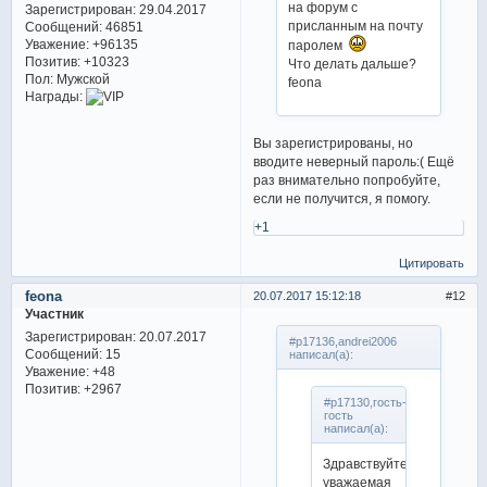
на форум с
Зарегистрирован
: 29.04.2017
присланным на почту
Сообщений:
46851
Уважение:
+96135
паролем
Позитив:
+10323
Что делать дальше?
Пол:
Мужской
feona
Награды:
Вы зарегистрированы, но
вводите неверный пароль:( Ещё
раз внимательно попробуйте,
если не получится, я помогу.
+1
Цитировать
feona
20.07.2017 15:12:18
12
Участник
Зарегистрирован
: 20.07.2017
#p17136,andrei2006
Сообщений:
15
написал(а):
Уважение:
+48
Позитив:
+2967
#p17130,гость-
гость
написал(а):
Здравствуйте,
уважаемая