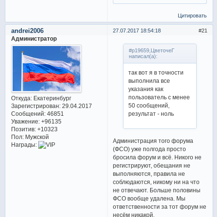
Цитировать
andrei2006
27.07.2017 18:54:18
21
Администратор
#p19659,ЦветочеГ
написал(а):
так вот я в точности
выполнила все
указания как
пользователь с менее
Откуда:
Екатеринбург
50 сообщений,
Зарегистрирован
: 29.04.2017
результат - ноль
Сообщений:
46851
Уважение:
+96135
Позитив:
+10323
Пол:
Мужской
Администрация того форума
Награды:
(ФСО) уже полгода просто
бросила форум и всё. Никого не
регистрируют, обещания не
выполняются, правила не
соблюдаются, никому ни на что
не отвечают. Больше половины
ФСО вообще удалена. Мы
ответственности за тот форум не
несём никакой.