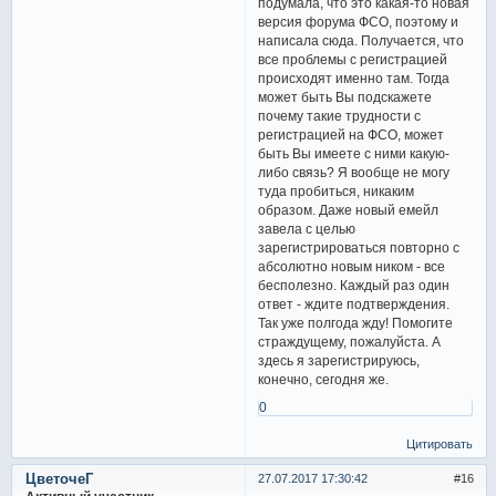
подумала, что это какая-то новая
версия форума ФСО, поэтому и
написала сюда. Получается, что
все проблемы с регистрацией
происходят именно там. Тогда
может быть Вы подскажете
почему такие трудности с
регистрацией на ФСО, может
быть Вы имеете с ними какую-
либо связь? Я вообще не могу
туда пробиться, никаким
образом. Даже новый емейл
завела с целью
зарегистрироваться повторно с
абсолютно новым ником - все
бесполезно. Каждый раз один
ответ - ждите подтверждения.
Так уже полгода жду! Помогите
страждущему, пожалуйста. А
здесь я зарегистрируюсь,
конечно, сегодня же.
0
Цитировать
ЦветочеГ
27.07.2017 17:30:42
16