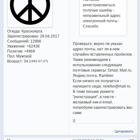
регистрироваться,
получаю ошибку -
неправильный адрес
электронной почты.
Спасибо
Откуда:
Красноярск
Зарегистрирован
: 29.04.2017
Сообщений:
12886
Проверьте, верно ли указан
Уважение:
+62438
адрес почты, нет ли в нем
Позитив:
+4969
случайно вставленных пробелов.
Пол:
Мужской
Также рекомендуем к
Возраст:
34
[1992-07-27]
использованию следующие
почтовые сервисы: Gmail, Mail.ru,
Яндекс.почта, Rambler.
Если ничего не получится -
напишите сюда: newfso@mail.ru.
В теме письма укажите
"регистрация", в тексте -
желаемый ник и email,
попробуем зарегистрировать вас
сами.
0
Цитировать