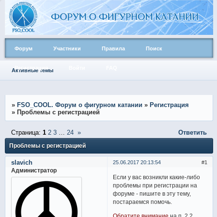
Форум
Участники
Правила
Поиск
Регистрация
Войти
FAQ
Активные темы
»
FSO_COOL. Форум о фигурном катании
»
Регистрация
»
Проблемы с регистрацией
Страница:
1
2
3
…
24
»
Ответить
Проблемы с регистрацией
slavich
25.06.2017 20:13:54
1
Администратор
Если у вас возникли какие-либо
проблемы при регистрации на
форуме - пишите в эту тему,
постараемся помочь.
Обратите внимание
на п. 2.2.