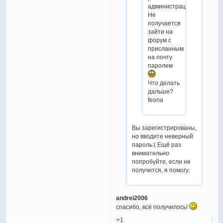
администрация!
Не
получается
зайти на
форум с
присланным
на почту
паролем
Что делать
дальше?
feona
Вы зарегистрированы,
но вводите неверный
пароль:( Ещё раз
внимательно
попробуйте, если не
получится, я помогу.
andrei2006
спасибо, всё получилось!
+1