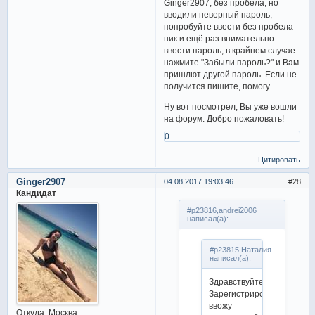
Ginger2907, без пробела, но
вводили неверный пароль,
попробуйте ввести без пробела
ник и ещё раз внимательно
ввести пароль, в крайнем случае
нажмите "Забыли пароль?" и Вам
пришлют другой пароль. Если не
получится пишите, помогу.
Ну вот посмотрел, Вы уже вошли
на форум. Добро пожаловать!
0
Цитировать
Ginger2907
04.08.2017 19:03:46
28
Кандидат
#p23816,andrei2006
написал(а):
#p23815,Наталия
написал(а):
Здравствуйте!
Зарегистрировалась,
ввожу
Откуда:
Москва