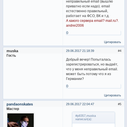
неправильный email (вышлю
приватно если надо). email
естественно правильный,
работает на ФСО, ВК и т.д.
А какого сервера email? mail.ru?.
andrei2006
0
Цитировать
muska
29.06.2017 21:18:39
4
Гость
Добрый вечер! Попыталась
зарегистрироваться, но выдаёт,
что у меня неправильный email.
может быть потому что я из
Германии?
0
Цитировать
pandaonskates
29.06.2017 22:04:47
5
Мастер
#p8357,muska
написал(а):