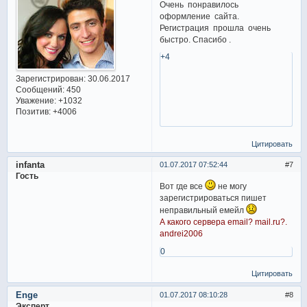
Очень понравилось
оформление сайта.
Регистрация прошла очень
быстро. Спасибо .
+4
Зарегистрирован
: 30.06.2017
Сообщений:
450
Уважение:
+1032
Позитив:
+4006
Цитировать
infanta
01.07.2017 07:52:44
7
Гость
Вот где все
не могу
зарегистрироваться пишет
неправильный емейл
А какого сервера email? mail.ru?.
andrei2006
0
Цитировать
Enge
01.07.2017 08:10:28
8
Эксперт