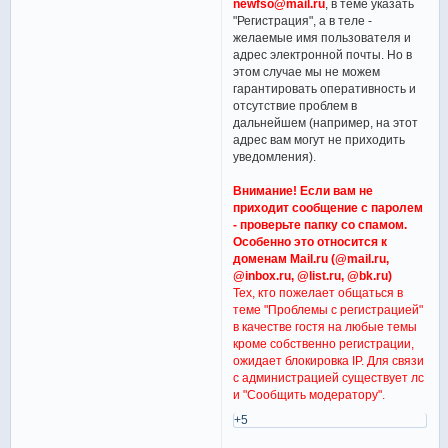
newfso@mail.ru
, в теме указать
"Регистрация", а в теле -
желаемые имя пользователя и
адрес электронной почты. Но в
этом случае мы не можем
гарантировать оперативность и
отсутствие проблем в
дальнейшем (например, на этот
адрес вам могут не приходить
уведомления).
Внимание! Если вам не
приходит сообщение с паролем
- проверьте папку со спамом.
Особенно это относится к
доменам Mail.ru (@mail.ru,
@inbox.ru, @list.ru, @bk.ru)
Тех, кто пожелает общаться в
теме "Проблемы с регистрацией"
в качестве гостя на любые темы
кроме собственно регистрации,
ожидает блокировка IP. Для связи
с администрацией существует лс
и "Сообщить модератору".
+5