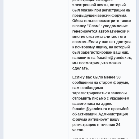
электронной почты, который
был указан при регистрации на
предыдущей версии форума.
Обязательно посмотрите также
в папку "Спам": уведомление
генерируется автоматически и
многие системы считают его
спамом. Если у вас нет доступа
к почтовому ящику, на который
был зарегистрирован ваш ник,
напишите на fsoadm@yandex.ru,
мы посмотрим, что можно
сделать.
Если у вас было менее 50
сообщений на старом форуме,
вам необходимо
зарегистрироваться заново и
отправить письмо с указанием
вашего ника на адрес
fsoadm@yandex.ru с просьбой
об активации. Администрация
форума активирует вашу
регистрацию в течение 24
часов.
так вот я в точности выполнила