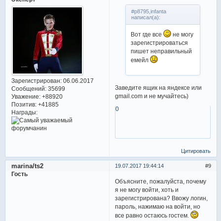
#p8795,infanta
написал(а):
Вот где все
не могу
зарегистрироваться
пишет неправильный
емейл
Зарегистрирован
: 06.06.2017
Заведите ящик на яндексе или
Сообщений:
35699
gmail.com и не мучайтесь)
Уважение:
+88920
Позитив:
+41885
0
Награды:
Цитировать
marina/ts2
19.07.2017 19:44:14
9
Гость
Объясните, пожалуйста, почему
я не могу войти, хоть и
зарегистрирована? Ввожу логин,
пароль, нажимаю на войти, но
все равно остаюсь гостем.