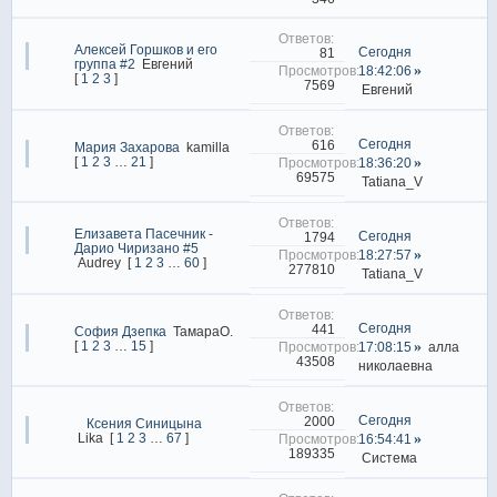
Алексей Горшков и его
Сегодня
81
группа #2
Евгений
18:42:06
[
1
2
3
]
7569
Евгений
Сегодня
616
Мария Захарова
kamilla
[
1
2
3
…
21
]
18:36:20
69575
Tatiana_V
Елизавета Пасечник -
Сегодня
1794
Дарио Чиризано #5
18:27:57
Audrey
[
1
2
3
…
60
]
277810
Tatiana_V
Сегодня
441
София Дзепка
ТамараО.
[
1
2
3
…
15
]
17:08:15
алла
43508
николаевна
Сегодня
2000
Ксения Синицына
Lika
[
1
2
3
…
67
]
16:54:41
189335
Система