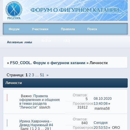
Форум
Участники
Правила
Поиск
Регистрация
Войти
FAQ
Активные темы
»
FSO_COOL. Форум о фигурном катании
»
Личности
Страница:
1
2
3
…
51
»
Личности
Важно:
Правила
08.10.2020
5
оформления и общения
в темах раздела
13:40:08
31812
"Личности"
slavich
marina58
Ирина Хавронина -
Сегодня
840
Девид Нарижный #4
20:53:53
ORO
Sami
[
1
2
3
…
29
]