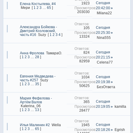
Сегодня
1923
Елена Костылева, #4
Мери
[
1
2
3
…
65
]
20:42:00
203030
Milana22
Александра Бойкова -
Сегодня
105
Дмитрий Козловский,
20:25:30
часть #16
Suzy
[
1
2
3
4
]
13324
Nina555
Сегодня
824
Анна Фролова
ТамараО.
[
1
2
3
…
28
]
20:21:15
82959
Celena77
Евгения Медведева -
Сегодня
1034
часть #257
Suzy
20:19:38
[
1
2
3
…
35
]
50625
БезОтвета
Мария Фефелова -
Сегодня
365
Артём Валов
Katerina_06
20:19:05
kamilla
[
1
2
3
…
13
]
28477
Сегодня
1945
Илья Малинин #2
Wella
[
1
2
3
…
65
]
20:18:26
Egrish