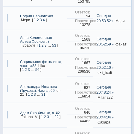
153795
Сегодня
94
София Сарновская
Мери
[
1
2
3
4
]
20:53:52
Мери
13278
Анна Коломенская -
Сегодня
1568
Артём Фролов #3
20:52:59
фанат
Турарум
[
1
2
3
…
53
]
106230
Социальная фотолента,
Сегодня
1667
часть #88
Lika
20:52:10
[
1
2
3
…
56
]
206536
uxti_tuxti
Александра Игнатова
Сегодня
927
(Трусова). Часть #69
di-
20:48:24
21
[
1
2
3
…
31
]
116854
Milana22
Сегодня
646
Адам Сяо Хим Фа, ч. #2
Tatiana_V
[
1
2
3
…
22
]
20:44:04
44463
Сахара