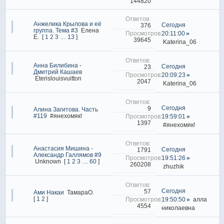
144820
Анжелика Крылова и её
Сегодня
376
группа. Тема #3
Елена
20:11:00
Е.
[
1
2
3
…
13
]
39645
Katerina_06
Анна Билибина -
Сегодня
23
Дмитрий Кашаев
20:09:23
Eterislouisvuitton
2047
Katerina_06
Сегодня
9
Алина Загитова. Часть
#119
#янехомяк!
19:59:01
1397
#янехомяк!
Анастасия Мишина -
Сегодня
1791
Александр Галлямов #9
19:51:26
Unknown
[
1
2
3
…
60
]
260208
zhuzhik
Сегодня
57
Ами Накаи
ТамараО.
[
1
2
]
19:50:50
алла
4554
николаевна