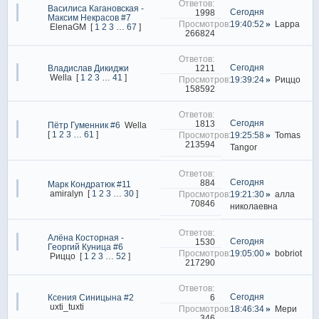
Василиса Кагановская -
Сегодня
1998
Максим Некрасов #7
19:40:52
Lappa
ElenaGM
[
1
2
3
…
67
]
266824
Сегодня
1211
Владислав Дикиджи
Wella
[
1
2
3
…
41
]
19:39:24
Риццо
158592
Сегодня
1813
Пётр Гуменник #6
Wella
[
1
2
3
…
61
]
19:25:58
Tomas
213594
Tangor
Сегодня
884
Марк Кондратюк #11
amiralyn
[
1
2
3
…
30
]
19:21:30
алла
70846
николаевна
Алёна Косторная -
Сегодня
1530
Георгий Куница #6
19:05:00
bobriot
Риццо
[
1
2
3
…
52
]
217290
Сегодня
6
Ксения Синицына #2
uxti_tuxti
18:46:34
Мери
346