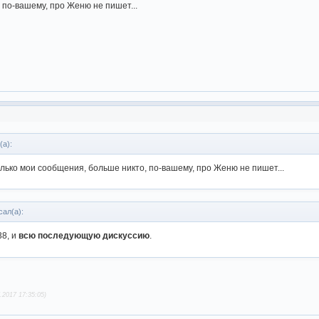
 по-вашему, про Женю не пишет...
(а):
лько мои сообщения, больше никто, по-вашему, про Женю не пишет...
сал(а):
8, и
всю последующую дискуссию
.
.2017 17:35:05)