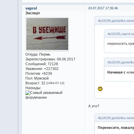
vaprol
24.07.2017 17:36:46
Эксперт
#p18198,gandzilka напи
#p18195,vaprol н
переносить нуж
Откуда:
Пермь
Зарегистрирован
: 08.06.2017
#p18190,gandzilk
Сообщений:
72128
Уважение:
+227302
Начиная с
номе
Позитив:
+8239
Пол:
Мужской
Возраст:
32
[1994-07-12]
Награды:
А это?
#p18190,gandzilka напи
Перенесите, пожалу