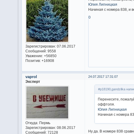
Юлия Липницкая
Начиная с номера 838, и 
0
Зарегистрирован
: 07.06.2017
Сообщений:
9558
Уважение:
+56850
Позитив:
+16908
vaprol
24.07.2017 17:31:07
Эксперт
#p18190,gandzilka напи
Перенесите, пожалуй
оффтопя.
Юлия Липницкая
Начиная с номера 83
Откуда:
Пермь
Зарегистрирован
: 08.06.2017
Ну да. В номере 838 сравн
Сообщений:
72128