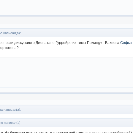
а написал(а):
ренести дискуссию о Джонатане Гуррейро из темы Полищук - Вахнова
Софья 
портсмена?
а написал(а):
ane написал(а):
су. На будущее можно писать в специальной теме для переносов сообщений)