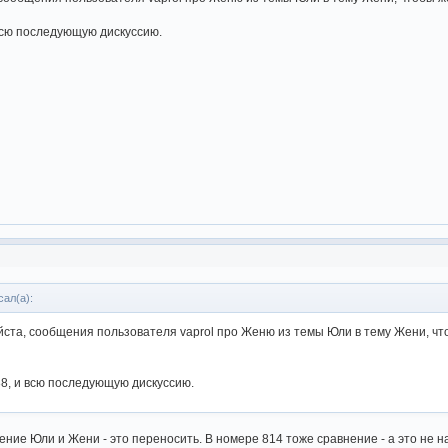
всю последующую дискуссию.
сал(а):
ста, сообщения пользователя vaprol про Женю из темы Юли в тему Жени, чт
8, и всю последующую дискуссию.
ение Юли и Жени - это переносить. В номере 814 тоже сравнение - а это не 