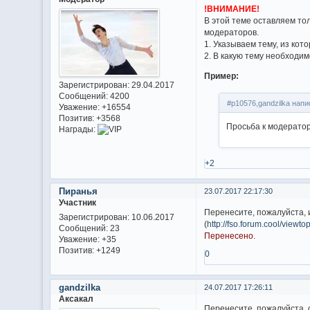
!ВНИМАНИЕ!
В этой теме оставляем т
модераторов.
1. Указываем тему, из ко
2. В какую тему необходи
Пример:
Зарегистрирован
: 29.04.2017
Сообщений:
4200
#p10576,gandzilka напи
Уважение:
+16554
Позитив:
+3568
Просьба к модерато
Награды:
+2
Пиранья
23.07.2017 22:17:30
Участник
Перенесите, пожалуйста, 
Зарегистрирован
: 10.06.2017
(
http://fso.forum.cool/viewt
Сообщений:
23
Перенесено.
Уважение:
+35
Позитив:
+1249
0
gandzilka
24.07.2017 17:26:11
Аксакал
Перенесите, пожалуйста, 