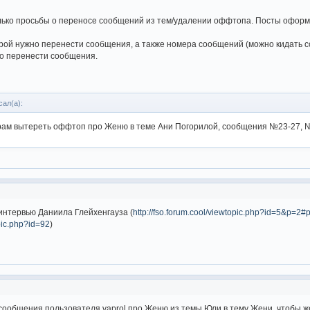
олько просьбы о переносе сообщений из тем/удалении оффтопа. Посты офо
торой нужно перенести сообщения, а также номера сообщений (можно кидать 
мо перенести сообщения.
сал(а):
рам вытереть оффтоп про Женю в теме Ани Погорилой, сообщения №23-27,
интервью Даниила Глейхенгауза (
http://fso.forum.cool/viewtopic.php?id=5&p=2
opic.php?id=92
)
сообщения пользователя vaprol про Женю из темы Юли в тему Жени, чтобы 