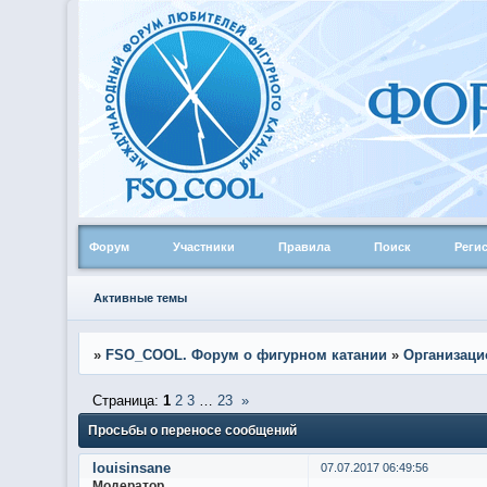
Форум
Участники
Правила
Поиск
Реги
Активные темы
»
FSO_COOL. Форум о фигурном катании
»
Организаци
Страница:
1
2
3
…
23
»
Просьбы о переносе сообщений
louisinsane
07.07.2017 06:49:56
Модератор