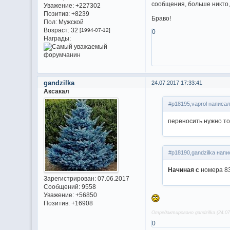
сообщения, больше никто,
Уважение:
+227302
Позитив:
+8239
Браво!
Пол:
Мужской
Возраст:
32
[1994-07-12]
0
Награды:
gandzilka
24.07.2017 17:33:41
Аксакал
#p18195,vaprol написал
переносить нужно то
#p18190,gandzilka напи
Начиная с
номера 83
Зарегистрирован
: 07.06.2017
Сообщений:
9558
Уважение:
+56850
Позитив:
+16908
Отредактировано gandzilka (24.07
0