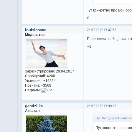
Тут конкретно про мои соо
0
louisinsane
24.07.2017 17:37:52
Модератор
Перенесли сообщения в те
+1
Зарегистрирован
: 29.04.2017
Сообщений:
4200
Уважение:
+16554
Позитив:
+3568
Награды:
gandzilka
24.07.2017 17:40:42
Аксакал
#p18201,vaprol написал
Тут конкретно про м