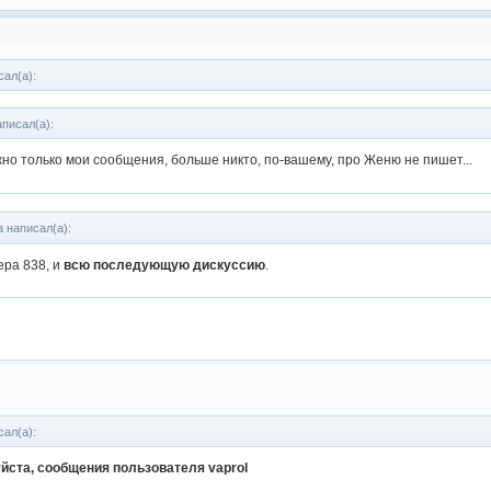
сал(а):
аписал(а):
но только мои сообщения, больше никто, по-вашему, про Женю не пишет...
a написал(а):
ра 838, и
всю последующую дискуссию
.
сал(а):
йста, сообщения пользователя vaprol