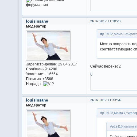
louisinsane
26.07.2017 11:18:28
Модератор
#p19112,Мама Стифлер
Можно попросить пе
соответствующего с
Зарегистрирован
: 29.04.2017
Сейчас перенесу.
Сообщений:
4200
Уважение:
+16554
0
Позитив:
+3568
Награды:
louisinsane
26.07.2017 11:33:54
Модератор
#p19128,Мама Стифлер
#p19116,louisins
Сейчас перене