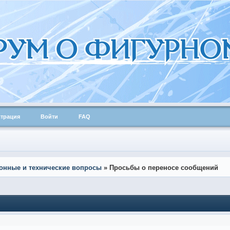
страция
Войти
FAQ
онные и технические вопросы
»
Просьбы о переносе сообщений