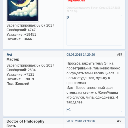
Перенесли
Отредактировано Белая Сова (31.05.2018
11:52:36)
0
Зарегистрирован
: 08.07.2017
Сообщений:
4747
Уважение:
+19451
Позитив:
+36661
Avi
08.06.2018 14:29:26
57
Мастер
Просьба закрыть тему ЭГ на
Зарегистрирован
: 07.06.2017
проветривание. там невозможно
Сообщений:
2634
обсуждать темы касающиеся ЭГ,
Уважение:
+7121
новых студентов, музыку в
Позитив:
+19019
программах.
Пол:
Женский
Идет безостановочный срач
стенка на стенку. с Женя/Алина
кто слился, липа, однодневка И
так далее.
+1
Doctor of Philosophy
20.06.2018 21:38:26
58
Гость