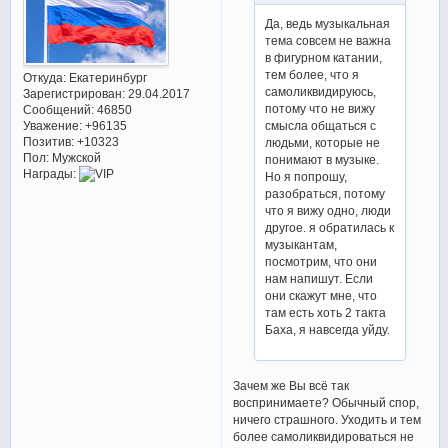
Да, ведь музыкальная
тема совсем не важна
в фигурном катании,
тем более, что я
Откуда:
Екатеринбург
самоликвидируюсь,
Зарегистрирован
: 29.04.2017
потому что не вижу
Сообщений:
46850
Уважение:
+96135
смысла общаться с
Позитив:
+10323
людьми, которые не
Пол:
Мужской
понимают в музыке.
Награды:
Но я попрошу,
разобраться, потому
что я вижу одно, люди
другое. я обратилась к
музыкантам,
посмотрим, что они
нам напишут. Если
они скажут мне, что
там есть хоть 2 такта
Баха, я навсегда уйду.
Зачем же Вы всё так
воспринимаете? Обычный спор,
ничего страшного. Уходить и тем
более самоликвидироваться не