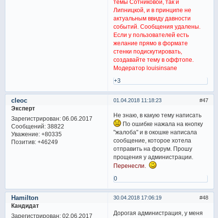
темы Сотниковой, так и
Липницкой, и в принципе не
актуальным ввиду давности
событий. Сообщения удалены.
Если у пользователей есть
желание прямо в формате
стенки подискутировать,
создавайте тему в оффтопе.
Модератор louisinsane
+3
cleoc
01.04.2018 11:18:23
47
Эксперт
Не знаю, в какую тему написать
Зарегистрирован
: 06.06.2017
По ошибке нажала на кнопку
Сообщений:
38822
"жалоба" и в окошке написала
Уважение:
+80335
сообщение, которое хотела
Позитив:
+46249
отправить на форум. Прошу
прощения у администрации.
Перенесли.
0
Hamilton
30.04.2018 17:06:19
48
Кандидат
Дорогая администрация, у меня
Зарегистрирован
: 02.06.2017