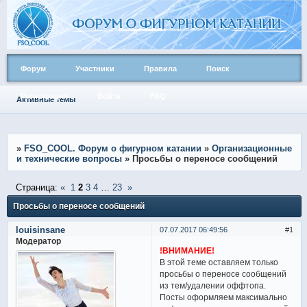
Форум
Участники
Правила
Поиск
Регистрация
Войти
FAQ
Активные темы
»
FSO_COOL. Форум о фигурном катании
»
Организационные
и технические вопросы
»
Просьбы о переносе сообщений
Страница:
«
1
2
3
4
…
23
»
Просьбы о переносе сообщений
louisinsane
07.07.2017 06:49:56
1
Модератор
!ВНИМАНИЕ!
В этой теме оставляем только
просьбы о переносе сообщений
из тем/удалении оффтопа.
Посты оформляем максимально