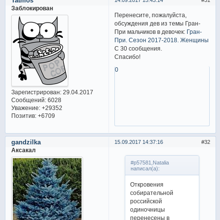
Tatmos
14.09.2017 15:43:14
31
Заблокирован
Перенесите, пожалуйста,
обсуждения дев из темы Гран-
При мальчиков в девочек:
Гран-
При. Сезон 2017-2018. Женщины
С 30 сообщения.
Спасибо!
0
Зарегистрирован
: 29.04.2017
Сообщений:
6028
Уважение:
+29352
Позитив:
+6709
gandzilka
15.09.2017 14:37:16
32
Аксакал
#p57581,Natalia
написал(а):
Откровения
собирательной
российской
одиночницы
перенесены в