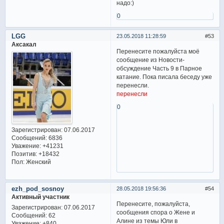
надо:)
0
LGG
23.05.2018 11:28:59
53
Аксакал
Перенесите пожалуйста моё
сообщение из Новости-
обсуждение Часть 9 в Парное
катание. Пока писала беседу уже
перенесли.
перенесли
0
Зарегистрирован
: 07.06.2017
Сообщений:
6836
Уважение:
+41231
Позитив:
+18432
Пол:
Женский
ezh_pod_sosnoy
28.05.2018 19:56:36
54
Активный участник
Перенесите, пожалуйста,
Зарегистрирован
: 07.06.2017
сообщения спора о Жене и
Сообщений:
62
Алине из темы Юли в
Уважение:
+840