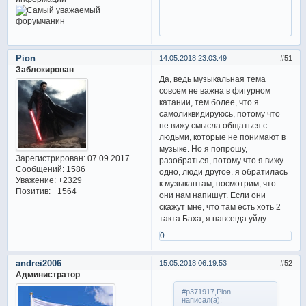
Pion
14.05.2018 23:03:49
51
Заблокирован
Да, ведь музыкальная тема
совсем не важна в фигурном
катании, тем более, что я
самоликвидируюсь, потому что
не вижу смысла общаться с
людьми, которые не понимают в
музыке. Но я попрошу,
Зарегистрирован
: 07.09.2017
разобраться, потому что я вижу
Сообщений:
1586
одно, люди другое. я обратилась
Уважение:
+2329
к музыкантам, посмотрим, что
Позитив:
+1564
они нам напишут. Если они
скажут мне, что там есть хоть 2
такта Баха, я навсегда уйду.
0
andrei2006
15.05.2018 06:19:53
52
Администратор
#p371917,Pion
написал(а):