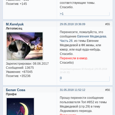
соответствующие темы.
Позитив:
+145
Спасибо.
+1
M.Kerelyuk
29.05.2018 19:36:09
55
Летописец
Перенесите, пожалуйста, это
сообщение
Евгения Медведева.
Часть 26.
из темы Евгении
Медведевой в ФК мемы, или
юмор, или ещё куда-нибудь.
Спасибо.
Перенесли в юмор.
Спасибо)
Зарегистрирован
: 08.06.2017
Сообщений:
13675
Отредактировано M.Kerelyuk (29.05.2018
Уважение:
+87045
19:49:35)
Позитив:
+35236
0
Белая Сова
31.05.2018 11:52:12
56
Профи
Прошу перенести сообщение
пользователя Tori #852 из темы
Медведевой (стр.29) в тему
Ледникового периода.