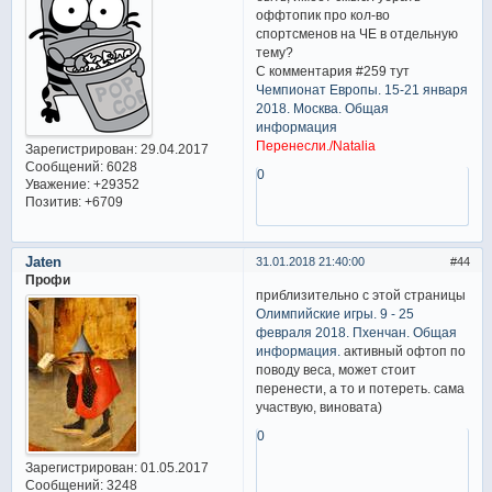
оффтопик про кол-во
спортсменов на ЧЕ в отдельную
тему?
С комментария #259 тут
Чемпионат Европы. 15-21 января
2018. Москва. Общая
информация
Перенесли./Natalia
Зарегистрирован
: 29.04.2017
Сообщений:
6028
0
Уважение:
+29352
Позитив:
+6709
Jaten
31.01.2018 21:40:00
44
Профи
приблизительно с этой страницы
Олимпийские игры. 9 - 25
февраля 2018. Пхенчан. Общая
информация.
активный офтоп по
поводу веса, может стоит
перенести, а то и потереть. сама
участвую, виновата)
0
Зарегистрирован
: 01.05.2017
Сообщений:
3248