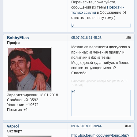
Перенесите, пожалуйста,
сообщения из темы
Новости -
только ссылки
в Обсуждение. Я
ответил, но не в ту тему:)
0
BobbyElias
05.07.2018 11:45:23
59
Профи
Можно ли перенести дискуссию о
причинах изменения правил и
политики в фк из темы
Медведевой куда-нибудь в более
соответствующее место?
Спасибо.
Отредактировано BobbyElias (05.07.2018
12:02:44)
+1
Зарегистрирован
: 18.01.2018
Сообщений:
3592
Уважение:
+19671
Позитив:
+1
vaprol
09.07.2018 15:30:44
60
Эксперт
http://fso.forum.cool/viewtopic.php?