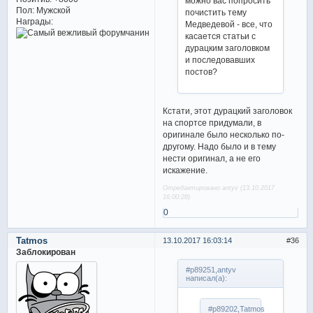
можно вас попросить
Пол:
Мужской
почистить тему
Награды:
Медведевой - все, что
касается статьи с
дурацким заголовком
и последовавших
постов?
Кстати, этот дурацкий заголовок
на спортсе придумали, в
оригинале было несколько по-
другому. Надо было и в тему
нести оригинал, а не его
искажение.
Отредактировано antyv (13.10.2017
16:00:28)
0
Tatmos
13.10.2017 16:03:14
36
Заблокирован
#p89251,antyv
написал(а):
#p89202,Tatmos