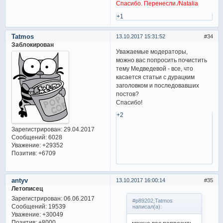
Спасибо. Перенесли./Natalia
+1
Tatmos
13.10.2017 15:31:52
34
Заблокирован
Уважаемые модераторы,
можно вас попросить почистить
тему Медведевой - все, что
касается статьи с дурацким
заголовком и последовавших
постов?
Спасибо!
+2
Зарегистрирован
: 29.04.2017
Сообщений:
6028
Уважение:
+29352
Позитив:
+6709
antyv
13.10.2017 16:00:14
35
Летописец
Зарегистрирован
: 06.06.2017
#p89202,Tatmos
Сообщений:
19539
написал(а):
Уважение:
+30049
Позитив:
+8000