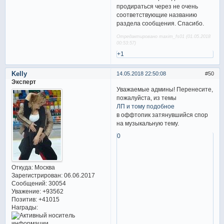
продираться через не очень
соответствующие названию
раздела сообщения. Спасибо.
Отредактировано maxim_fs01 (01.05.2018
00:53:57)
+1
Kelly
14.05.2018 22:50:08
50
Эксперт
Уважаемые админы! Перенесите,
пожалуйста, из темы
ЛП и тому подобное
в оффтопик затянувшийся спор
на музыкальную тему.
0
Откуда:
Москва
Зарегистрирован
: 06.06.2017
Сообщений:
30054
Уважение:
+93562
Позитив:
+41015
Награды: