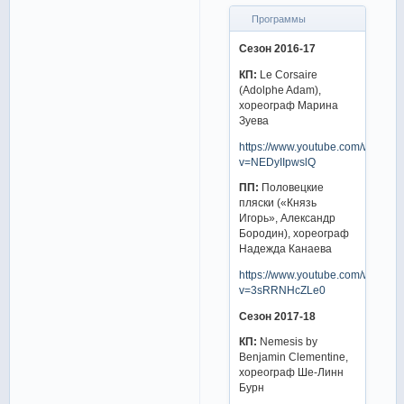
Программы
Сезон 2016-17
КП:
Le Corsaire
(Adolphe Adam),
хореограф Марина
Зуева
https://www.youtube.com/watch?
v=NEDyIIpwslQ
ПП:
Половецкие
пляски («Князь
Игорь», Александр
Бородин), хореограф
Надежда Канаева
https://www.youtube.com/watch?
v=3sRRNHcZLe0
Сезон 2017-18
КП:
Nemesis by
Benjamin Clementine,
хореограф Ше-Линн
Бурн