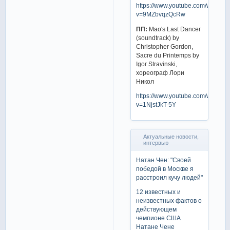
https://www.youtube.com/watch?
v=9MZbvqzQcRw
ПП:
Mao's Last Dancer
(soundtrack) by
Christopher Gordon,
Sacre du Printemps by
Igor Stravinski,
хореограф Лори
Никол
https://www.youtube.com/watch?
v=1NjstJkT-5Y
Актуальные новости,
интервью
Натан Чен: "Своей
победой в Москве я
расстроил кучу людей"
12 известных и
неизвестных фактов о
действующем
чемпионе США
Натане Чене