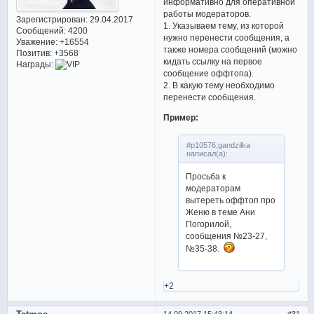
информативно для оперативной
работы модераторов.
Зарегистрирован
: 29.04.2017
1. Указываем тему, из которой
Сообщений:
4200
нужно перенести сообщения, а
Уважение:
+16554
также номера сообщений (можно
Позитив:
+3568
кидать ссылку на первое
Награды:
сообщение оффтопа).
2. В какую тему необходимо
перенести сообщения.
Пример:
#p10576,gandzilka
написал(а):
Просьба к
модераторам
вытереть оффтоп про
Женю в теме Ани
Погорилой,
сообщения №23-27,
№35-38.
+2