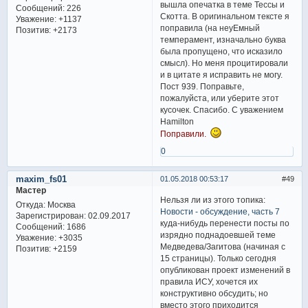
вышла опечатка в теме Тессы и
Сообщений:
226
Скотта. В оригинальном тексте я
Уважение:
+1137
поправила (на неуЕмный
Позитив:
+2173
темперамент, изначально буква
была пропущено, что исказило
смысл). Но меня процитировали
и в цитате я исправить не могу.
Пост 939. Поправьте,
пожалуйста, или уберите этот
кусочек. Спасибо. С уважением
Hamilton
Поправили.
0
maxim_fs01
01.05.2018 00:53:17
49
Мастер
Нельзя ли из этого топика:
Откуда:
Москва
Новости - обсуждение, часть 7
Зарегистрирован
: 02.09.2017
куда-нибудь перенести посты по
Сообщений:
1686
изрядно поднадоевшей теме
Уважение:
+3035
Медведева/Загитова (начиная с
Позитив:
+2159
15 страницы). Только сегодня
опубликован проект изменений в
правила ИСУ, хочется их
конструктивно обсудить; но
вместо этого приходится