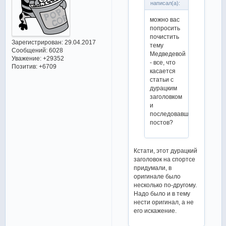
написал(а):
можно вас
попросить
почистить
Зарегистрирован
: 29.04.2017
тему
Сообщений:
6028
Медведевой
Уважение:
+29352
- все, что
Позитив:
+6709
касается
статьи с
дурацким
заголовком
и
последовавших
постов?
Кстати, этот дурацкий
заголовок на спортсе
придумали, в
оригинале было
несколько по-другому.
Надо было и в тему
нести оригинал, а не
его искажение.