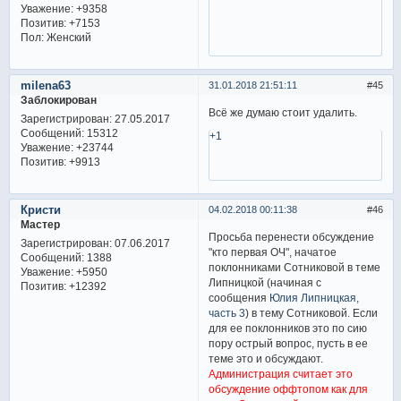
Уважение:
+9358
Позитив:
+7153
Пол:
Женский
milena63
31.01.2018 21:51:11
45
Заблокирован
Всё же думаю стоит удалить.
Зарегистрирован
: 27.05.2017
Сообщений:
15312
+1
Уважение:
+23744
Позитив:
+9913
Кристи
04.02.2018 00:11:38
46
Мастер
Просьба перенести обсуждение
Зарегистрирован
: 07.06.2017
"кто первая ОЧ", начатое
Сообщений:
1388
поклонниками Сотниковой в теме
Уважение:
+5950
Липницкой (начиная с
Позитив:
+12392
сообщения
Юлия Липницкая,
часть 3
) в тему Сотниковой. Если
для ее поклонников это по сию
пору острый вопрос, пусть в ее
теме это и обсуждают.
Администрация считает это
обсуждение оффтопом как для