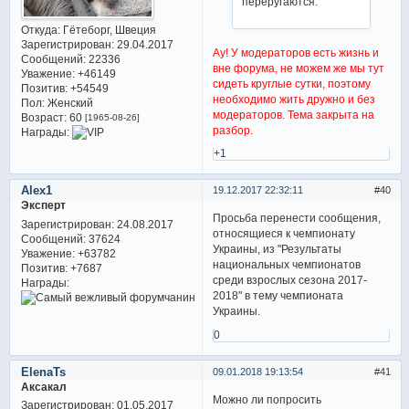
переругаются.
Откуда:
Гётеборг, Швеция
Зарегистрирован
: 29.04.2017
Ау! У модераторов есть жизнь и
Сообщений:
22336
вне форума, не можем же мы тут
Уважение:
+46149
сидеть круглые сутки, поэтому
Позитив:
+54549
необходимо жить дружно и без
Пол:
Женский
модераторов. Тема закрыта на
Возраст:
60
[1965-08-26]
разбор.
Награды:
+1
Alex1
19.12.2017 22:32:11
40
Эксперт
Просьба перенести сообщения,
Зарегистрирован
: 24.08.2017
относящиеся к чемпионату
Сообщений:
37624
Украины, из "Результаты
Уважение:
+63782
национальных чемпионатов
Позитив:
+7687
среди взрослых сезона 2017-
Награды:
2018" в тему чемпионата
Украины.
0
ElenaTs
09.01.2018 19:13:54
41
Аксакал
Можно ли попросить
Зарегистрирован
: 01.05.2017