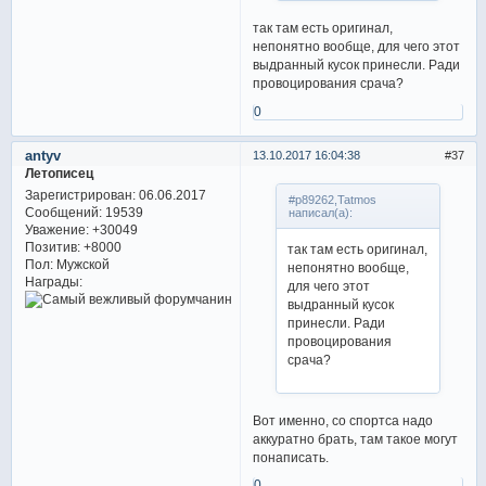
так там есть оригинал,
непонятно вообще, для чего этот
выдранный кусок принесли. Ради
провоцирования срача?
0
antyv
13.10.2017 16:04:38
37
Летописец
Зарегистрирован
: 06.06.2017
#p89262,Tatmos
Сообщений:
19539
написал(а):
Уважение:
+30049
Позитив:
+8000
так там есть оригинал,
Пол:
Мужской
непонятно вообще,
Награды:
для чего этот
выдранный кусок
принесли. Ради
провоцирования
срача?
Вот именно, со спортса надо
аккуратно брать, там такое могут
понаписать.
0