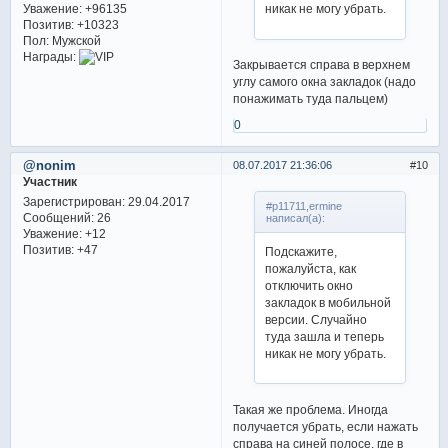
Уважение:
+96135
никак не могу убрать.
Позитив:
+10323
Пол:
Мужской
Награды:
Закрывается справа в верхнем
углу самого окна закладок (надо
понажимать туда пальцем)
0
@nonim
08.07.2017 21:36:06
10
Участник
Зарегистрирован
: 29.04.2017
#p11711,ermine
Сообщений:
26
написал(а):
Уважение:
+12
Позитив:
+47
Подскажите,
пожалуйста, как
отключить окно
закладок в мобильной
версии. Случайно
туда зашла и теперь
никак не могу убрать.
Такая же проблема. Иногда
получается убрать, если нажать
справа на синей полосе, где в