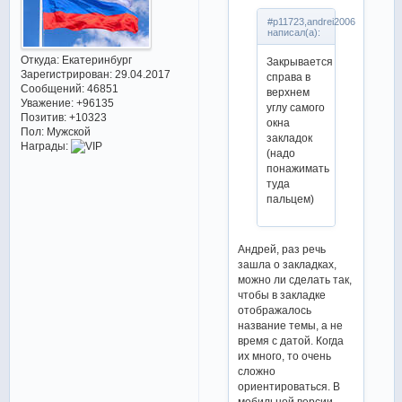
#p11723,andrei2006
написал(а):
Откуда:
Екатеринбург
Закрывается
Зарегистрирован
: 29.04.2017
справа в
Сообщений:
46851
верхнем
Уважение:
+96135
углу самого
Позитив:
+10323
окна
Пол:
Мужской
закладок
Награды:
(надо
понажимать
туда
пальцем)
Андрей, раз речь
зашла о закладках,
можно ли сделать так,
чтобы в закладке
отображалось
название темы, а не
время с датой. Когда
их много, то очень
сложно
ориентироваться. В
мобильной версии