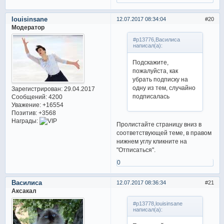
louisinsane
12.07.2017 08:34:04
20
Модератор
#p13776,Василиса
написал(а):
Подскажите,
пожалуйста, как
убрать подписку на
одну из тем, случайно
Зарегистрирован
: 29.04.2017
подписалась
Сообщений:
4200
Уважение:
+16554
Позитив:
+3568
Награды:
Пролистайте страницу вниз в
соответствующей теме, в правом
нижнем углу кликните на
"Отписаться".
0
Василиса
12.07.2017 08:36:34
21
Аксакал
#p13778,louisinsane
написал(а):