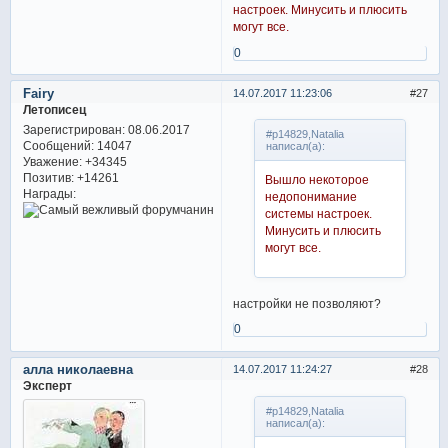
настроек. Минусить и плюсить
могут все.
0
Fairy
14.07.2017 11:23:06
27
Летописец
Зарегистрирован
: 08.06.2017
#p14829,Natalia
Сообщений:
14047
написал(а):
Уважение:
+34345
Позитив:
+14261
Вышло некоторое
Награды:
недопонимание
системы настроек.
Минусить и плюсить
могут все.
настройки не позволяют?
0
алла николаевна
14.07.2017 11:24:27
28
Эксперт
#p14829,Natalia
написал(а):