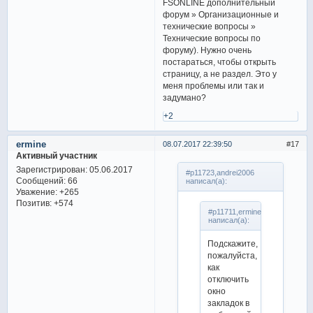
FSONLINE дополнительный
форум » Организационные и
технические вопросы »
Технические вопросы по
форуму). Нужно очень
постараться, чтобы открыть
страницу, а не раздел. Это у
меня проблемы или так и
задумано?
+2
ermine
08.07.2017 22:39:50
17
Активный участник
Зарегистрирован
: 05.06.2017
#p11723,andrei2006
Сообщений:
66
написал(а):
Уважение:
+265
Позитив:
+574
#p11711,ermine
написал(а):
Подскажите,
пожалуйста,
как
отключить
окно
закладок в