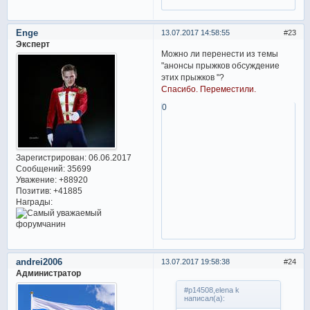
Enge
13.07.2017 14:58:55
23
Эксперт
Можно ли перенести из темы
"анонсы прыжков обсуждение
этих прыжков "?
Спасибо. Переместили.
0
Зарегистрирован
: 06.06.2017
Сообщений:
35699
Уважение:
+88920
Позитив:
+41885
Награды:
andrei2006
13.07.2017 19:58:38
24
Администратор
#p14508,elena k
написал(а):