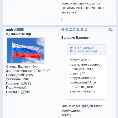
полной версии находится
треугольник. Но срабатывает
через раз.
0
andrei2006
08.07.2017 21:38:17
11
Администратор
Валерия Валерия
#p11717,Валерия
Валерия написал(а):
Может можно
рассмотреть вопрос
Откуда:
Екатеринбург
невозможности
Зарегистрирован
: 29.04.2017
ставить "-"
Сообщений:
46851
форумчанам без
Уважение:
+96135
сообщений? А то
Позитив:
+10323
нельзя их даже
Пол:
Мужской
взаимно уважить.
Награды:
Мне кажется вряд ли такое
необходимо.
Кстати