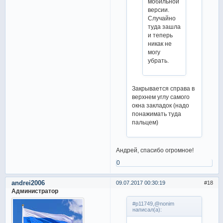
мобильной
версии.
Случайно
туда зашла
и теперь
никак не
могу
убрать.
Закрывается справа в
верхнем углу самого
окна закладок (надо
понажимать туда
пальцем)
Андрей, спасибо огромное!
0
andrei2006
09.07.2017 00:30:19
18
Администратор
#p11749,@nonim
написал(а):