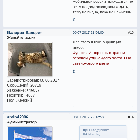
мобильной версии приходится по
всем подряд закладкам ходить,
тему не видно, пока не нажмешь.
0
Валерия Валерия
08.07.2017 21:54:00
13
Живой классик
Для этого и нужна функция -
игнор.
Функция Игнор есть в правом
верхнем углу каждого поста. Она
светло-серого цвета.
0
Зарегистрирован
: 06.06.2017
Сообщений:
20719
Уважение:
+46037
Позитив:
+4637
Пол:
Женский
andrei2006
08.07.2017 22:12:58
14
Администратор
#p11732,@nonim
написал(а):