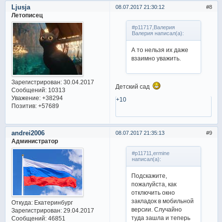
Ljusja
08.07.2017 21:30:12
8
Летописец
#p11717,Валерия
Валерия написал(а):
А то нельзя их даже
взаимно уважить.
Зарегистрирован
: 30.04.2017
Детский сад
Сообщений:
10313
Уважение:
+38294
+10
Позитив:
+57689
andrei2006
08.07.2017 21:35:13
9
Администратор
#p11711,ermine
написал(а):
Подскажите,
пожалуйста, как
отключить окно
закладок в мобильной
Откуда:
Екатеринбург
версии. Случайно
Зарегистрирован
: 29.04.2017
туда зашла и теперь
Сообщений:
46851