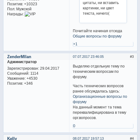
цитаты, ни вставить
Позитив:
+10323
картинки, ни цвет
Пол:
Мужской
текста, ничего(
Награды:
Почитайте начиная отсюда
Общие вопросы по форуму
+1
ZenderMIlan
07.07.2017 23:46:05
3
Администратор
Выделяю отдельную тему по
Зарегистрирован
: 29.04.2017
техническим вопросам по
Сообщений:
1114
форуму.
Уважение:
+4530
Позитив:
+346
Часть технических вопросов
ранее обсуждалась здесь:
Организационные вопросы по
форуму
На данный момент та тема
переквалифицирована в тему
орг.вопросов.
0
Kelly
08.07.2017 19:57:13
4