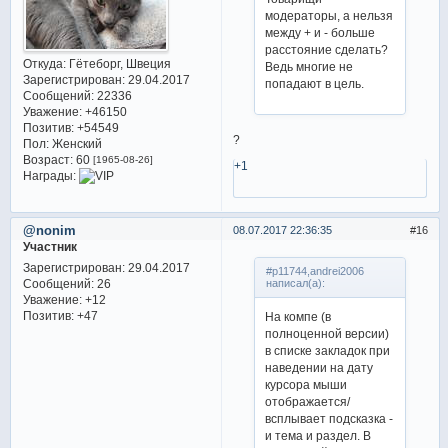
модераторы, а нельзя
между + и - больше
расстояние сделать?
Откуда:
Гётеборг, Швеция
Ведь многие не
Зарегистрирован
: 29.04.2017
попадают в цель.
Сообщений:
22336
Уважение:
+46150
Позитив:
+54549
?
Пол:
Женский
Возраст:
60
[1965-08-26]
+1
Награды:
@nonim
08.07.2017 22:36:35
16
Участник
Зарегистрирован
: 29.04.2017
#p11744,andrei2006
Сообщений:
26
написал(а):
Уважение:
+12
Позитив:
+47
На компе (в
полноценной версии)
в списке закладок при
наведении на дату
курсора мыши
отображается/
всплывает подсказка -
и тема и раздел. В