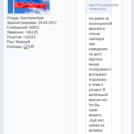
#p11744,andrei2006
написал(а):
Откуда:
Екатеринбург
На компе (в
Зарегистрирован
: 29.04.2017
полноценной
Сообщений:
46851
версии) в
Уважение:
+96135
списке
Позитив:
+10323
закладок
Пол:
Мужской
при
Награды:
наведении
на дату
курсора
мыши
отображается/
всплывает
подсказка -
и тема и
раздел. В
мобильной
версии нет.
Но Вы
сами
можете
,ещё раз
нажав на
флажок,