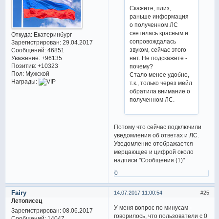
Скажите, плиз,
раньше информация
о полученном ЛС
светилась красным и
Откуда:
Екатеринбург
сопровождалась
Зарегистрирован
: 29.04.2017
звуком, сейчас этого
Сообщений:
46851
Уважение:
+96135
нет. Не подскажете -
Позитив:
+10323
почему?
Пол:
Мужской
Стало менее удобно,
Награды:
т.к., только через мейл
обратила внимание о
полученном ЛС.
Потому что сейчас подключили
уведомления об ответах и ЛС.
Уведомление отображается
мерцающее и цифрой около
надписи "Сообщения (1)"
0
Fairy
14.07.2017 11:00:54
25
Летописец
У меня вопрос по минусам -
Зарегистрирован
: 08.06.2017
говорилось, что пользователи с 0
Сообщений:
14047