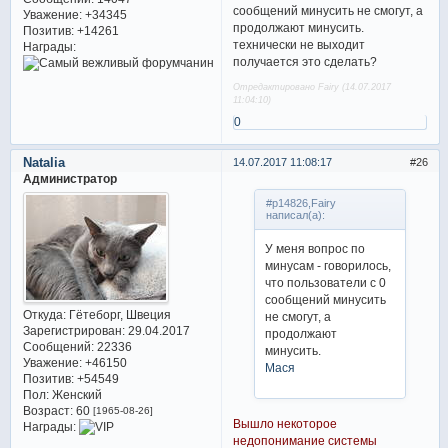
сообщений минусить не смогут, а
Уважение:
+34345
продолжают минусить.
Позитив:
+14261
технически не выходит
Награды:
получается это сделать?
Отредактировано Fairy (14.07.2017
11:04:10)
0
Natalia
14.07.2017 11:08:17
26
Администратор
#p14826,Fairy
написал(а):
У меня вопрос по
минусам - говорилось,
что пользователи с 0
сообщений минусить
Откуда:
Гётеборг, Швеция
не смогут, а
Зарегистрирован
: 29.04.2017
продолжают
Сообщений:
22336
минусить.
Уважение:
+46150
Мася
Позитив:
+54549
Пол:
Женский
Возраст:
60
[1965-08-26]
Вышло некоторое
Награды:
недопонимание системы