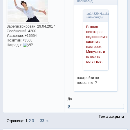
написал(а):
#p14829,Natalia
написал(а):
Зарегистрирован
: 29.04.2017
Вышло
Сообщений:
4200
некоторое
Уважение:
+16554
недопонимание
Позитив:
+3568
системы
Награды:
настроек.
Минусить и
плюсить
могут все.
настройки не
позволяют?
Да.
0
Тема закрыта
Страница:
1
2
3
…
33
»