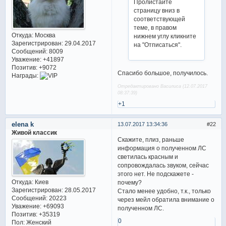
Пролистайте
страницу вниз в
соответствующей
теме, в правом
Откуда:
Москва
нижнем углу кликните
Зарегистрирован
: 29.04.2017
на "Отписаться".
Сообщений:
8009
Уважение:
+41897
Позитив:
+9072
Спасибо большое, получилось.
Награды:
Отредактировано Василиса (12.07.2017
08:37:39)
+1
elena k
13.07.2017 13:34:36
22
Живой классик
Скажите, плиз, раньше
информация о полученном ЛС
светилась красным и
сопровождалась звуком, сейчас
этого нет. Не подскажете -
Откуда:
Киев
почему?
Зарегистрирован
: 28.05.2017
Стало менее удобно, т.к., только
Сообщений:
20223
через мейл обратила внимание о
Уважение:
+69093
полученном ЛС.
Позитив:
+35319
0
Пол:
Женский