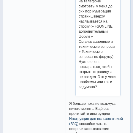
на телефоне
смотреть, у меня до
сих пор нумерация
страниц вверху
наслаивается на
строку (» FSONLINE
дополнительный
форум »
Организационные и
технические вопросы
» Технические
вопросы по форуму).
Нужно очень
постараться, чтобы
открыть страницу, а
не раздел. Это у меня
проблемы или так и
задумано?
Я больше пока не возьмусь
ничего менять. Ещё раз
прочитайте инструкцию
Инструкция для пользователей
(FAQ)
способов читать
непрочитанные/свежие