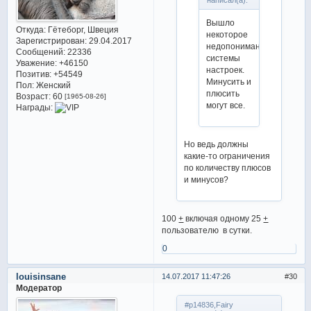
Вышло
Откуда:
Гётеборг, Швеция
некоторое
Зарегистрирован
: 29.04.2017
недопонимание
Сообщений:
22336
системы
Уважение:
+46150
настроек.
Позитив:
+54549
Минусить и
Пол:
Женский
плюсить
Возраст:
60
[1965-08-26]
могут все.
Награды:
Но ведь должны
какие-то ограничения
по количеству плюсов
и минусов?
100
+
включая одному 25
+
пользователю в сутки.
0
louisinsane
14.07.2017 11:47:26
30
Модератор
#p14836,Fairy