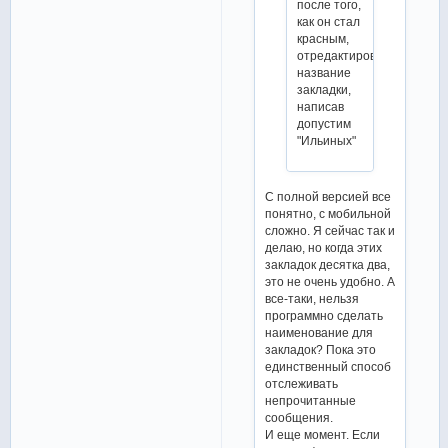
после того,
как он стал
красным,
отредактировать
название
закладки,
написав
допустим
"Ильиных"
С полной версией все
понятно, с мобильной
сложно. Я сейчас так и
делаю, но когда этих
закладок десятка два,
это не очень удобно. А
все-таки, нельзя
программно сделать
наименование для
закладок? Пока это
единственный способ
отслеживать
непрочитанные
сообщения.
И еще момент. Если