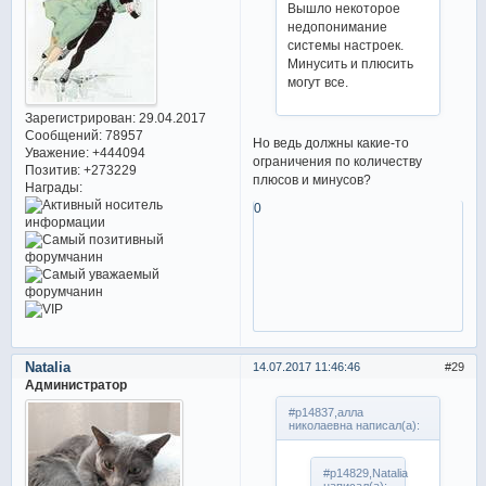
Вышло некоторое
недопонимание
системы настроек.
Минусить и плюсить
могут все.
Зарегистрирован
: 29.04.2017
Сообщений:
78957
Но ведь должны какие-то
Уважение:
+444094
ограничения по количеству
Позитив:
+273229
плюсов и минусов?
Награды:
0
Natalia
14.07.2017 11:46:46
29
Администратор
#p14837,алла
николаевна написал(а):
#p14829,Natalia
написал(а):