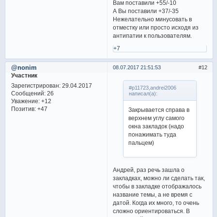
Вам поставили +55/-10
А Вы поставили +37/-35
Нежелательно минусовать в
отместку или просто исходя из
антипатии к пользователям.
+7
@nonim
08.07.2017 21:51:53
12
Участник
Зарегистрирован
: 29.04.2017
#p11723,andrei2006
Сообщений:
26
написал(а):
Уважение:
+12
Позитив:
+47
Закрывается справа в
верхнем углу самого
окна закладок (надо
понажимать туда
пальцем)
Андрей, раз речь зашла о
закладках, можно ли сделать так,
чтобы в закладке отображалось
название темы, а не время с
датой. Когда их много, то очень
сложно ориентироваться. В