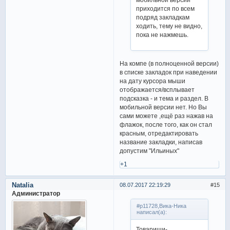
приходится по всем
подряд закладкам
ходить, тему не видно,
пока не нажмешь.
На компе (в полноценной версии)
в списке закладок при наведении
на дату курсора мыши
отображается/всплывает
подсказка - и тема и раздел. В
мобильной версии нет. Но Вы
сами можете ,ещё раз нажав на
флажок, после того, как он стал
красным, отредактировать
название закладки, написав
допустим "Ильиных"
+1
Natalia
08.07.2017 22:19:29
15
Администратор
#p11728,Вика-Ника
написал(а):
Товарищи-