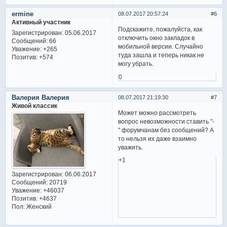
ermine
08.07.2017 20:57:24
6
Активный участник
Подскажите, пожалуйста, как
Зарегистрирован
: 05.06.2017
отключить окно закладок в
Сообщений:
66
мобильной версии. Случайно
Уважение:
+265
туда зашла и теперь никак не
Позитив:
+574
могу убрать.
0
Валерия Валерия
08.07.2017 21:19:30
7
Живой классик
Может можно рассмотреть
вопрос невозможности ставить "-
" форумчанам без сообщений? А
то нельзя их даже взаимно
уважить.
+1
Зарегистрирован
: 06.06.2017
Сообщений:
20719
Уважение:
+46037
Позитив:
+4637
Пол:
Женский