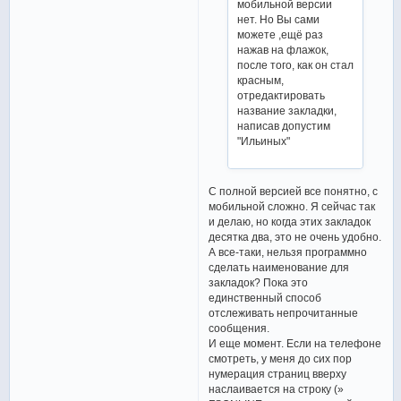
мобильной версии
нет. Но Вы сами
можете ,ещё раз
нажав на флажок,
после того, как он стал
красным,
отредактировать
название закладки,
написав допустим
"Ильиных"
С полной версией все понятно, с
мобильной сложно. Я сейчас так
и делаю, но когда этих закладок
десятка два, это не очень удобно.
А все-таки, нельзя программно
сделать наименование для
закладок? Пока это
единственный способ
отслеживать непрочитанные
сообщения.
И еще момент. Если на телефоне
смотреть, у меня до сих пор
нумерация страниц вверху
наслаивается на строку (»