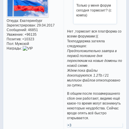
Только у меня форум
сегодня тормозит? (с
компа)
Откуда:
Екатеринбург
Зарегистрирован
: 29.04.2017
Сообщений:
46851
Нет ,тормозит вся платформа со
Уважение:
+96135
всеми форумами:((
Позитив:
+10323
Техподдержка затеяла
Пол:
Мужской
следующее:
Награды:
Предположительно завтра в
первой половине дня
переключим на новые домены по
новой схеме.
Ждем пока файлы
докопируются. 1.2Tb / 21
миллион файлов откопировано
за сутки.
В общем после позавчерашнего
сбоя они работают, видимо ещё
какое-то время могут возникнуть
некоторые неудобства. Сейчас
вроде опять всё быстро
открывается.
+3