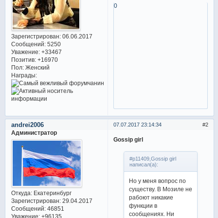
0
Зарегистрирован
: 06.06.2017
Сообщений:
5250
Уважение:
+33467
Позитив:
+16970
Пол:
Женский
Награды:
andrei2006
07.07.2017 23:14:34
2
Администратор
Gossip girl
#p11409,Gossip girl
написал(а):
Но у меня вопрос по
существу. В Мозиле не
Откуда:
Екатеринбург
рабоют никакие
Зарегистрирован
: 29.04.2017
функции в
Сообщений:
46851
сообщениях. Ни
Уважение:
+96135