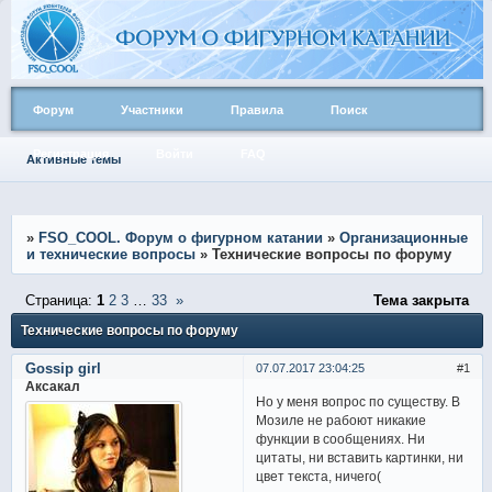
Форум
Участники
Правила
Поиск
Регистрация
Войти
FAQ
Активные темы
»
FSO_COOL. Форум о фигурном катании
»
Организационные
и технические вопросы
»
Технические вопросы по форуму
Страница:
1
2
3
…
33
»
Тема закрыта
Технические вопросы по форуму
Gossip girl
07.07.2017 23:04:25
1
Аксакал
Но у меня вопрос по существу. В
Мозиле не рабоют никакие
функции в сообщениях. Ни
цитаты, ни вставить картинки, ни
цвет текста, ничего(