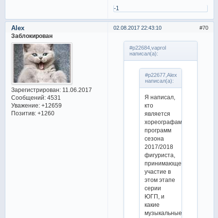
-1
Alex
02.08.2017 22:43:10
70
Заблокирован
#p22684,vaprol
написал(а):
#p22677,Alex
написал(а):
Зарегистрирован
: 11.06.2017
Я написал,
Сообщений:
4531
Уважение:
+12659
кто
Позитив:
+1260
является
хореографами
программ
сезона
2017/2018
фигуриста,
принимающего
участие в
этом этапе
серии
ЮГП, и
какие
музыкальные