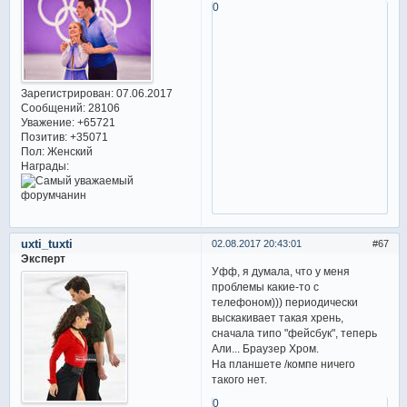
0
Зарегистрирован
: 07.06.2017
Сообщений:
28106
Уважение:
+65721
Позитив:
+35071
Пол:
Женский
Награды:
uxti_tuxti
02.08.2017 20:43:01
67
Эксперт
Уфф, я думала, что у меня
проблемы какие-то с
телефоном))) периодически
выскакивает такая хрень,
сначала типо "фейсбук", теперь
Али... Браузер Хром.
На планшете /компе ничего
такого нет.
0