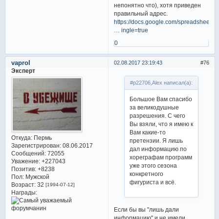
непонятно что), хотя приведен
правильный адрес.
https://docs.google.com/spreadsheets/d
… ingle=true
0
vaprol
02.08.2017 23:19:43
76
Эксперт
#p22706,Alex написал(а):
Большое Вам спасибо
за великодушные
разрешения. С чего
Вы взяли, что я имею к
Вам какие-то
Откуда:
Пермь
претензии. Я лишь
Зарегистрирован
: 08.06.2017
дал информацию по
Сообщений:
72055
хореграфам программ
Уважение:
+227043
уже этого сезона
Позитив:
+8238
конкретного
Пол:
Мужской
фигуриста и всё.
Возраст:
32
[1994-07-12]
Награды:
Если бы вы "лишь дали
информацию" и не имели