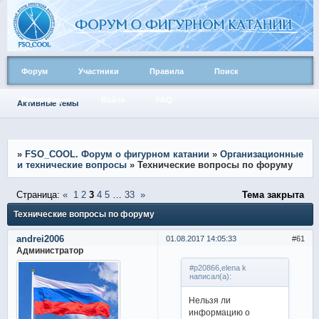
Форум
Участники
Правила
Поиск
Регистрация
Войти
FAQ
Активные темы
»
FSO_COOL. Форум о фигурном катании
»
Организационные
и технические вопросы
»
Технические вопросы по форуму
Страница:
«
1
2
3
4
5
…
33
»
Тема закрыта
Технические вопросы по форуму
andrei2006
01.08.2017 14:05:33
61
Администратор
#p20866,elena k
написал(а):
Нельзя ли
информацию о