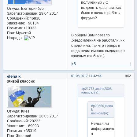
полученных ЛС
выделять красным, как
Откуда:
Екатеринбург
было в начале работы
Зарегистрирован
: 29.04.2017
форума?
Сообщений:
46836
Уважение:
+96134
Позитив:
+10323
Пол:
Мужской
В общем Вам повезло
Награды:
,Уведомления не работали, их
отключили. Так что теперь я
подключил именно выделение
красным как было:)
+5
elena k
01.08.2017 14:42:44
62
Живой классик
#p21773,andrei2006
написал(а):
#p20866,elena
k
Откуда:
Киев
написал(а):
Зарегистрирован
: 28.05.2017
Сообщений:
20223
Нельзя ли
Уважение:
+69093
информацию
Позитив:
+35319
о
Пол:
Женский