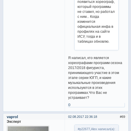
появиться хореограф,
который программы
не ставил, но работал
с ним... Когда
изменится
официальная инфа в
профилях на сайте
ИСУ, тогда и в
таблицах обновлю.
Я написал, кто является
хореографами программ сезона
2017/2018 фигуриста,
принимающего участие в этом
этапе серии ЮГП, и какие
музыкальные произведения
используются в этих
программах.Что Вас не
устраивает?
0
vaprol
02.08.2017 22:36:18
69
Эксперт
#p22677,Alex написал(а):