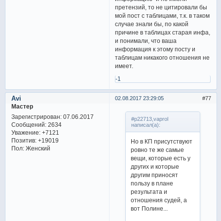
претензий, то не цитировали бы
мой пост с таблицами, т.к. в таком
случае знали бы, по какой
причине в таблицах старая инфа,
и понимали, что ваша
информация к этому посту и
таблицам никакого отношения не
имеет.
-1
Avi
02.08.2017 23:29:05
77
Мастер
Зарегистрирован
: 07.06.2017
#p22713,vaprol
Сообщений:
2634
написал(а):
Уважение:
+7121
Позитив:
+19019
Но в КП присутствуют
Пол:
Женский
ровно те же самые
вещи, которые есть у
других и которые
другим приносят
пользу в плане
результата и
отношения судей, а
вот Полине...