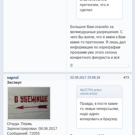
претензии, что и
сделал.
Большое Вам спасибо за
великодушные разрешения. С
чего Вы взяли, что я имею к Вам
какие-то претензии. Я лишь дал
информацию по хореграфам
программ уже этого сезона
конкретного фигуриста и всё.
0
vaprol
02.08.2017 23:08:18
73
Эксперт
#p22704,antyv
написал(а):
Правда, в посте какие-
то левые гиперссылки,
надо адрес
копировать в браузер.
Откуда:
Пермь
Зарегистрирован
: 08.06.2017
Сообщений:
72055