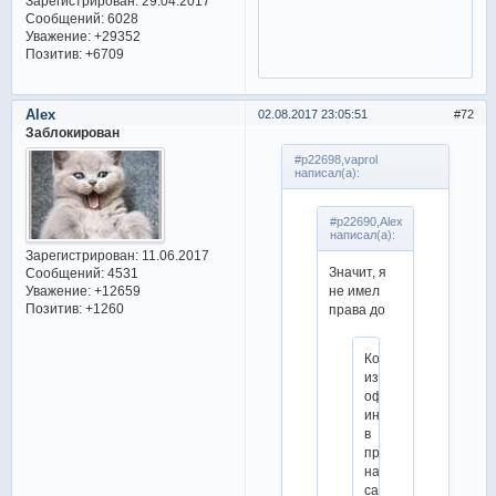
Зарегистрирован
: 29.04.2017
Сообщений:
6028
Уважение:
+29352
Позитив:
+6709
Alex
02.08.2017 23:05:51
72
Заблокирован
#p22698,vaprol
написал(а):
#p22690,Alex
написал(а):
Зарегистрирован
: 11.06.2017
Значит, я
Сообщений:
4531
Уважение:
+12659
не имел
Позитив:
+1260
права до
Когда
изменится
официальная
инфа
в
профилях
на
сайте