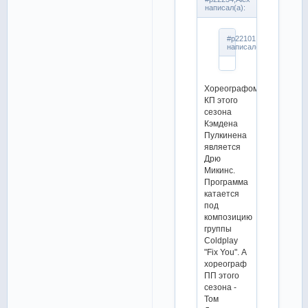
написал(а):
#p22101,vaprol
написал(а):
Хореографом
КП этого
сезона
Кэмдена
Пулкинена
является
Дрю
Микинс.
Программа
катается
под
композицию
группы
Coldplay
"Fix You". А
хореограф
ПП этого
сезона -
Том