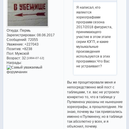
Я написал, кто
является
хореографами
программ сезона
2017/2018 фигуриста,
Откуда:
Пермь
принимающего
Зарегистрирован
: 08.06.2017
участие в этом этапе
Сообщений:
72055
серии ЮГП, и какие
Уважение:
+227043
музыкальные
Позитив:
+8238
произведения
Пол:
Мужской
используются в этих
Возраст:
32
[1994-07-12]
программах.Что Вас
Награды:
не устраивает?
Вы же процитировали меня и
непосредственно мой пост с
таблицами, т.е. вас не устроило
конкретно то, что в таблице у
Пулкинена указаны не нынешние
хореографы, а прошлогодние. Не
знаю, почему вы так привязались
именно к Пулкинену, но в таблице
так абсолютно у всех, и я
объяснил, почему.