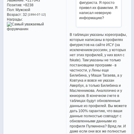
Уважение:
+227043
фигуриста. Я просто
Позитив:
+8238
привел их фамилии. Я
Пол:
Мужской
написал неверную
Возраст:
32
[1994-07-12]
информацию?
Награды:
В таблицах указаны хореографы,
которые написаны в профилях
фигуристов на сайте ИСУ (за
исключением россиян, у которых
нет этих профилей, у них взял с
fskate). Там указаны не только
постановщики программ - в
частности, у Лены еще
Билибина, у Маши Тагаева, а у
Ковтуна и вовсе не указан
Авербух, а только Билибина и
Масленникова. Аналогично и у
юниоров. В конечном счете в
таблицах будут обновленные
данные из профилей. Вы можете
дать 100% гарантию, что ваши
данные полностью совпадут с
обновленными данными из
профиля Пулкинена? Вряд ли. И
даже если они все же полностью