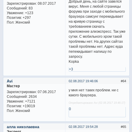
Добрый день, на сайте завелся
Зарегистрирован
: 08.07.2017
вирус. Меня с любой страницы
Сообщений:
83
форума при заходе с мобильного
Уважение:
+123
браузера самсунг перекидывает
Позитив:
+297
на кривую страницу с
Пол:
Женский
требованием скачать
приложение алиэкспресс. Так уже
сутки. С мобильного хром такой
проблемы нет. На других сайтах
такой проблемы нет. Адрес куда
пепекидывает напишу по
запросу.
Kopka
+3
Avi
02.08.2017 19:46:06
64
Мастер
у мня нет таких проблем. ни с
Зарегистрирован
: 07.06.2017
какого браузера.
Сообщений:
2634
Уважение:
+7121
Отредактировано Avi (02.08.2017 19:46:17)
Позитив:
+19019
0
Пол:
Женский
алла николаевна
02.08.2017 19:54:28
65
Эксперт