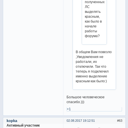
полученных
ЛС
выделять
красным,
как было в
начале
работы
форума?
В общем Вам повезло
,Уведомления не
работали, их
отключили. Так что
теперь я подключил
именно выделение
красным как было:)
Большое человеческое
спасибо.)))
+1
kopka
02.08.2017 19:12:51
63
Активный участник