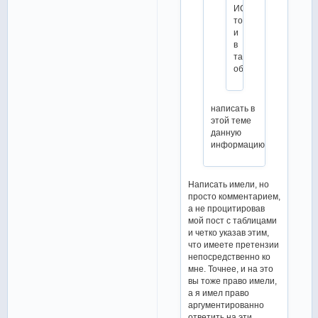
ИСУ,
тогда
и
в
таблицах
обновлю.
написать в
этой теме
данную
информацию?
Написать имели, но
просто комментарием,
а не процитировав
мой пост с таблицами
и четко указав этим,
что имеете претензии
непосредственно ко
мне. Точнее, и на это
вы тоже право имели,
а я имел право
аргументированно
ответить на эти