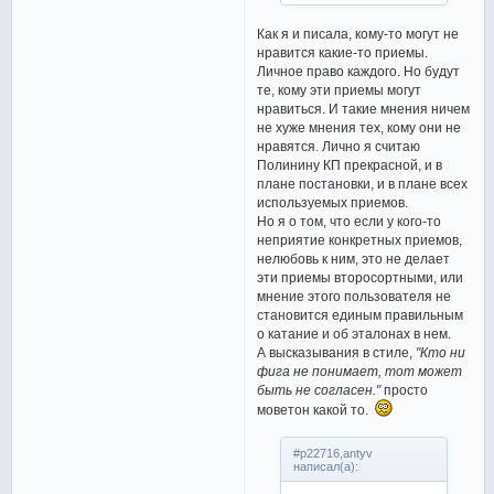
Как я и писала, кому-то могут не
нравится какие-то приемы.
Личное право каждого. Но будут
те, кому эти приемы могут
нравиться. И такие мнения ничем
не хуже мнения тех, кому они не
нравятся. Лично я считаю
Полинину КП прекрасной, и в
плане постановки, и в плане всех
используемых приемов.
Но я о том, что если у кого-то
неприятие конкретных приемов,
нелюбовь к ним, это не делает
эти приемы второсортными, или
мнение этого пользователя не
становится единым правильным
о катание и об эталонах в нем.
А высказывания в стиле,
"Кто ни
фига не понимает, тот может
быть не согласен."
просто
моветон какой то.
#p22716,antyv
написал(а):