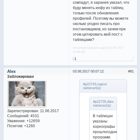
совпадут, я заранее указал, что
буду менять инфу из таблиц
только после обновления
профилей. Поэтому вы можете
сколько угодно писать про
постановщиков, но зачем при
этом цитировать мой пост с
таблицами?
Отредактировано vaprol (02.08.2017
23:46:25)
-1
Alex
03.08.2017 00:07:12
81
Заблокирован
#p22743,vaprol
написал(а):
#p22735,Alex
написал(а):
Зарегистрирован
: 11.06.2017
В таблицах
Сообщений:
4531
Уважение:
+12659
указаны
Позитив:
+1260
хореографы
прошлогодних
программ.