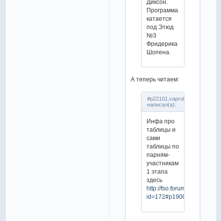
Диксон.
Программа
катается
под Этюд
№3
Фридерика
Шопена.
А теперь читаем:
#p22101,vaprol
написал(а):
Инфа про
таблицы и
сами
таблицы по
парням-
участникам
1 этапа
здесь
http://fso.forum.cool/viewto
id=172#p19002