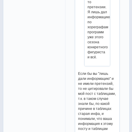
то
претензии.
Я лишь дал
информацию
по
хореграфам
программ
уже этого
сезона
конкретного
фигуриста
и всё.
Если бы вы "лишь
дали информацию" и
не имели претензий,
то не цитировали бы
мой пост с таблицами,
т.к. в таком случае
знали бы, по какой
причине в таблицах
старая инфа, и
понимали, что ваша
информация к этому
посту и таблицам