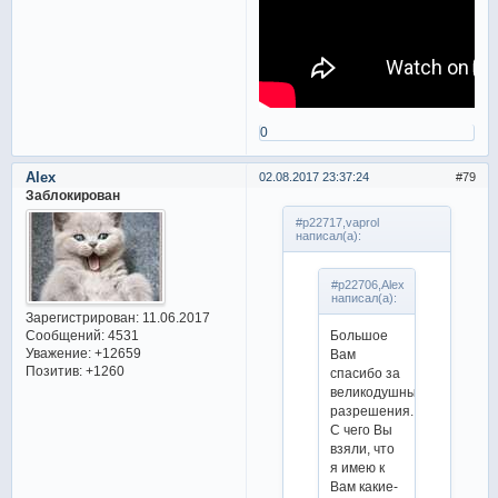
0
Alex
02.08.2017 23:37:24
79
Заблокирован
#p22717,vaprol
написал(а):
#p22706,Alex
написал(а):
Зарегистрирован
: 11.06.2017
Большое
Сообщений:
4531
Уважение:
+12659
Вам
Позитив:
+1260
спасибо за
великодушные
разрешения.
С чего Вы
взяли, что
я имею к
Вам какие-