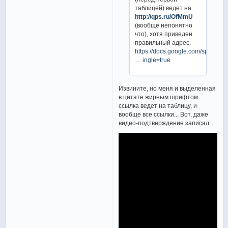
таблицей) ведет на
http://qps.ru/OfMmU
(вообще непонятно
что), хотя приведен
правильный адрес.
https://docs.google.com/spreadsh
… ingle=true
Извините, но меня и выделенная
в цитате жирным шрифтом
ссылка ведет на таблицу, и
вообще все ссылки... Вот, даже
видео-подтверждение записал.