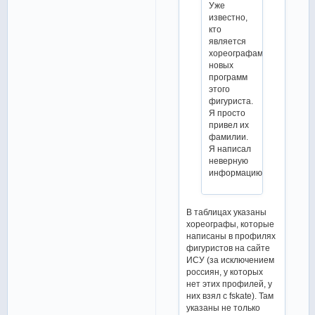
Уже
известно,
кто
является
хореографами
новых
программ
этого
фигуриста.
Я просто
привел их
фамилии.
Я написал
неверную
информацию?
В таблицах указаны
хореографы, которые
написаны в профилях
фигуристов на сайте
ИСУ (за исключением
россиян, у которых
нет этих профилей, у
них взял с fskate). Там
указаны не только