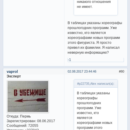
никакого отношения
не имеет.
В таблицах указаны хореографы
прошлогодних программ. Уже
известно, кто является
хореографами новых программ
этого фигуриста. Я просто
привел их фамилии. Я написал
неверную информацию?
-1
vaprol
02.08.2017 23:44:46
80
Эксперт
#p22735,Alex написал(а):
В таблицах указаны
хореографы
прошлогодних
программ. Уже
известно, кто
Откуда:
Пермь
является
Зарегистрирован
: 08.06.2017
хореографами новых
Сообщений:
72055
программ этого