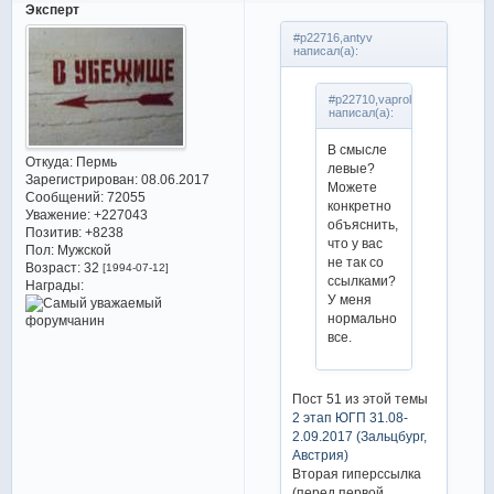
Эксперт
#p22716,antyv
написал(а):
#p22710,vaprol
написал(а):
В смысле
Откуда:
Пермь
левые?
Зарегистрирован
: 08.06.2017
Можете
Сообщений:
72055
конкретно
Уважение:
+227043
объяснить,
Позитив:
+8238
что у вас
Пол:
Мужской
не так со
Возраст:
32
[1994-07-12]
ссылками?
Награды:
У меня
нормально
все.
Пост 51 из этой темы
2 этап ЮГП 31.08-
2.09.2017 (Зальцбург,
Австрия)
Вторая гиперссылка
(перед первой