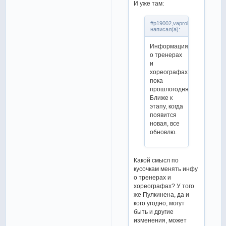
И уже там:
#p19002,vaprol
написал(а):
Информация
о тренерах
и
хореографах
пока
прошлогодняя.
Ближе к
этапу, когда
появится
новая, все
обновлю.
Какой смысл по
кусочкам менять инфу
о тренерах и
хореографах? У того
же Пулкинена, да и
кого угодно, могут
быть и другие
изменения, может