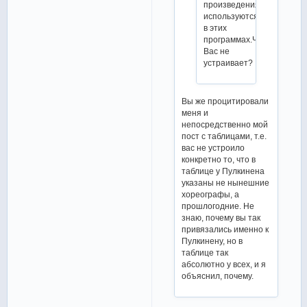
произведения
используются
в этих
программах.Что
Вас не
устраивает?
Вы же процитировали
меня и
непосредственно мой
пост с таблицами, т.е.
вас не устроило
конкретно то, что в
таблице у Пулкинена
указаны не нынешние
хореографы, а
прошлогодние. Не
знаю, почему вы так
привязались именно к
Пулкинену, но в
таблице так
абсолютно у всех, и я
объяснил, почему.