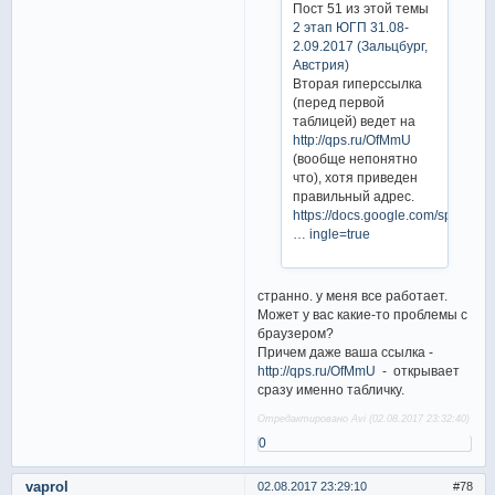
Пост 51 из этой темы
2 этап ЮГП 31.08-
2.09.2017 (Зальцбург,
Австрия)
Вторая гиперссылка
(перед первой
таблицей) ведет на
http://qps.ru/OfMmU
(вообще непонятно
что), хотя приведен
правильный адрес.
https://docs.google.com/spreadsh
… ingle=true
странно. у меня все работает.
Может у вас какие-то проблемы с
браузером?
Причем даже ваша ссылка -
http://qps.ru/OfMmU
- открывает
сразу именно табличку.
Отредактировано Avi (02.08.2017 23:32:40)
0
vaprol
02.08.2017 23:29:10
78