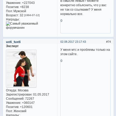
В смысле левые? Можете
Уважение:
+227043
конкретно объяснить, что у вас
Позитив:
+8238
не так со ссылками? У меня
Пол:
Мужской
нормально все.
Возраст:
32
[1994-07-12]
Награды:
0
uxti_tuxti
02.08.2017 23:17:43
74
Эксперт
У меня мтс и проблемы только на
этом сайте.
0
Откуда:
Москва
Зарегистрирован
: 01.05.2017
Сообщений:
72267
Уважение:
+360147
Позитив:
+120601
Пол:
Женский
Награды: