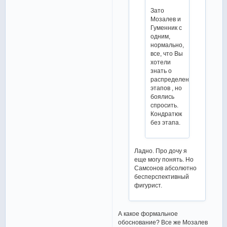
Зато
Мозалев и
Гуменник с
одним,
нормально,
все, что Вы
хотели
знать о
распределении
этапов , но
боялись
спросить.
Кондратюк
без этапа.
Ладно. Про дочу я
еще могу понять. Но
Самсонов абсолютно
бесперспективный
фигурист.
А какое формальное
обоснование? Все же Мозалев