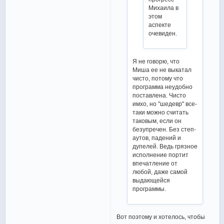
Михаила в
этом
аспекте
очевиден.
Я не говорю, что
Миша ее не выкатал
чисто, потому что
программа неудобно
поставлена. Чисто
имхо, но "шедевр" все-
таки можно считать
таковым, если он
безупречен. Без степ-
аутов, падений и
дупелей. Ведь грязное
исполнение портит
впечатление от
любой, даже самой
выдающейся
программы.
Вот поэтому и хотелось, чтобы