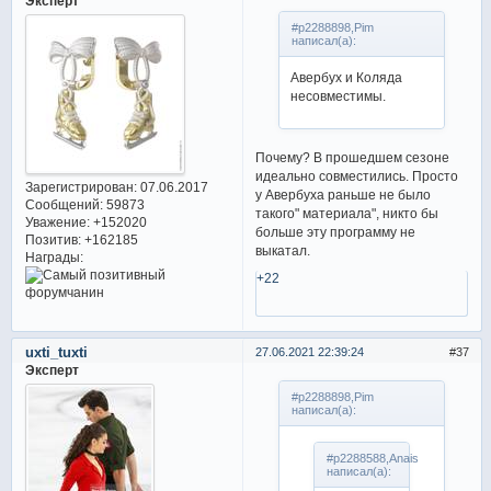
Эксперт
#p2288898,Pim
написал(а):
Авербух и Коляда
несовместимы.
Почему? В прошедшем сезоне
идеально совместились. Просто
Зарегистрирован
: 07.06.2017
у Авербуха раньше не было
Сообщений:
59873
такого" материала", никто бы
Уважение:
+152020
больше эту программу не
Позитив:
+162185
выкатал.
Награды:
+22
uxti_tuxti
27.06.2021 22:39:24
37
Эксперт
#p2288898,Pim
написал(а):
#p2288588,Anais
написал(а):