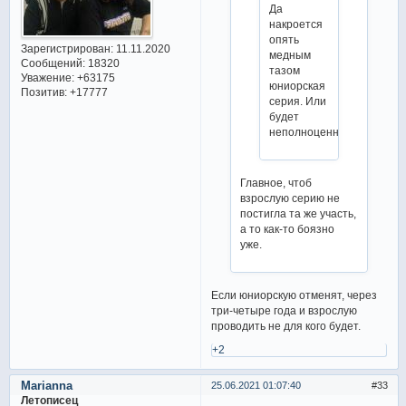
Да
накроется
опять
Зарегистрирован
: 11.11.2020
медным
Сообщений:
18320
тазом
Уважение:
+63175
юниорская
Позитив:
+17777
серия. Или
будет
неполноценная.
Главное, чтоб
взрослую серию не
постигла та же участь,
а то как-то боязно
уже.
Если юниорскую отменят, через
три-четыре года и взрослую
проводить не для кого будет.
+2
Marianna
25.06.2021 01:07:40
33
Летописец