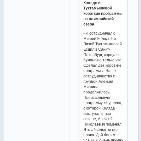
Коляде и
Туктамышевой
короткие программы
на олимпийский
сезон
- Я сотрудничал с
Мишей Колядой и
Лизой Туктамышевой.
Ездил в Санкт-
Петербург, вернулся
буквально только что.
Сделал две короткие
программы. Наше
сотрудничество с
группой Алексея
Мишина
продолжилось.
Произвольную
программу «Нуреев»,
с которой Коляда
выступал в том
сезоне, Алексей
Николаевич поменял.
Это абсолютно его
право. Дай бог им
удачи. Я очень люблю