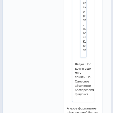
хотели
знать
о
распределении
этапов
,
но
боялись
спросить.
Кондратюк
без
этапа.
Ладно. Про
дочу я еще
могу
понять. Но
Самсонов
абсолютно
бесперспективный
фигурист.
А какое формальное
обоснование? Все же