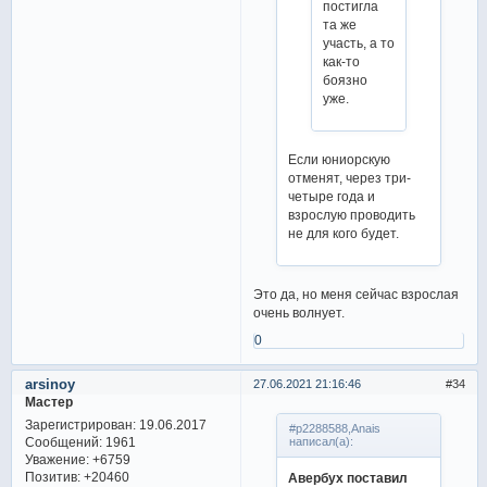
постигла
та же
участь, а то
как-то
боязно
уже.
Если юниорскую
отменят, через три-
четыре года и
взрослую проводить
не для кого будет.
Это да, но меня сейчас взрослая
очень волнует.
0
arsinoy
27.06.2021 21:16:46
34
Мастер
Зарегистрирован
: 19.06.2017
#p2288588,Anais
Сообщений:
1961
написал(а):
Уважение:
+6759
Позитив:
+20460
Авербух поставил