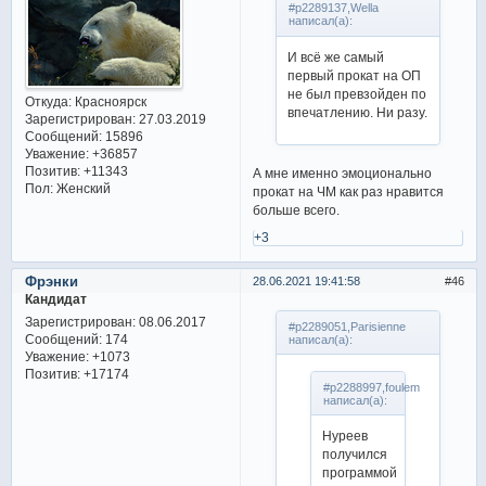
#p2289137,Wella
написал(а):
И всё же самый
первый прокат на ОП
не был превзойден по
Откуда:
Красноярск
впечатлению. Ни разу.
Зарегистрирован
: 27.03.2019
Сообщений:
15896
Уважение:
+36857
Позитив:
+11343
А мне именно эмоционально
Пол:
Женский
прокат на ЧМ как раз нравится
больше всего.
+3
Фрэнки
28.06.2021 19:41:58
46
Кандидат
Зарегистрирован
: 08.06.2017
#p2289051,Parisienne
Сообщений:
174
написал(а):
Уважение:
+1073
Позитив:
+17174
#p2288997,foulem
написал(а):
Нуреев
получился
программой