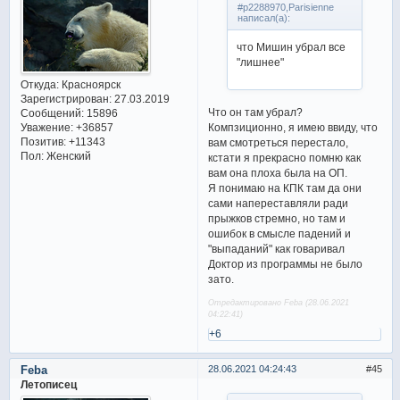
#p2288970,Parisienne
написал(а):
что Мишин убрал все
"лишнее"
Откуда:
Красноярск
Зарегистрирован
: 27.03.2019
Что он там убрал?
Сообщений:
15896
Уважение:
+36857
Компзиционно, я имею ввиду, что
Позитив:
+11343
вам смотреться перестало,
Пол:
Женский
кстати я прекрасно помню как
вам она плоха была на ОП.
Я понимаю на КПК там да они
сами напереставляли ради
прыжков стремно, но там и
ошибок в смысле падений и
"выпаданий" как говаривал
Доктор из программы не было
зато.
Отредактировано Feba (28.06.2021
04:22:41)
+6
Feba
28.06.2021 04:24:43
45
Летописец