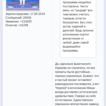
программа неудобно
поставлена. Чисто
имхо, но "шедевр" все-
Зарегистрирован
: 17.06.2019
таки можно считать
Сообщений:
26936
таковым, если он
Уважение:
+153835
безупречен. Без степ-
Позитив:
+32299
аутов, падений и
дупелей. Ведь грязное
исполнение портит
впечатление от
любой, даже самой
выдающейся
программы.
Да, идеально выкатанного
Нуреева не случилось, но все
прокаты были достойные,
хорошо оцененные. Бывает, что
и чистый прокат оставляет
равнодушное послевкусие, а вот
"Нуреев" в исполнении Миши
всегда доставлял эстетическое
удовольствие. Говорю за себя
естественно. Единственное
смазанное впечатление замена