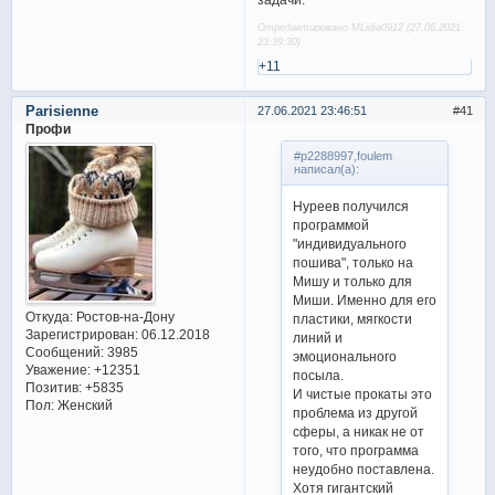
Отредактировано MLidia0912 (27.06.2021
23:39:30)
+11
Parisienne
27.06.2021 23:46:51
41
Профи
#p2288997,foulem
написал(а):
Нуреев получился
программой
"индивидуального
пошива", только на
Мишу и только для
Миши. Именно для его
Откуда:
Ростов-на-Дону
пластики, мягкости
Зарегистрирован
: 06.12.2018
линий и
Сообщений:
3985
эмоционального
Уважение:
+12351
посыла.
Позитив:
+5835
И чистые прокаты это
Пол:
Женский
проблема из другой
сферы, а никак не от
того, что программа
неудобно поставлена.
Хотя гигантский