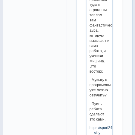
туда с
огромным
теплом.
Там
фантастическая
аура,
которую
вызывает и
сама
работа, и
ученики
Мишина.
Это
восторг.
- Музыку к
программам
уже можно
озвучить?
- Пусть
ребята
сделают
это сами.
https://sport24.ru/news/figu
… skiy-