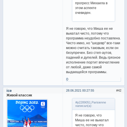
прогресс Михаила в
этом аспекте
очевиден.
Я не говорю, что Миша ее не
выкатал чисто, потому что
программа неудобно поставлена.
Чисто имхо, но "шедевр" все-таки
можно считать таковым, если он
безупречен. Без степ-аутов,
падений и дупелей. Ведь грязное
исполнение портит впечатление
от любой, даже самой
выдающейся программы.
0
ice
28.06.2021 00:27:55
42
Живой классик
#p2289051,Parisienne
написал(а):
Я не говорю, что
Миша ее не выкатал
чисто, потому что