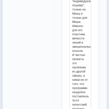
"индивидуального
пошива",
только на
Мишу и
только для
Миши.
Именно
для его
пластики,
мягкости
линий и
эмоционального
посыла.
И чистые
прокаты
это
проблема
из другой
сферы, а
никак не от
того, что
программа
неудобно
поставлена.
Хотя
гигантский
прогресс