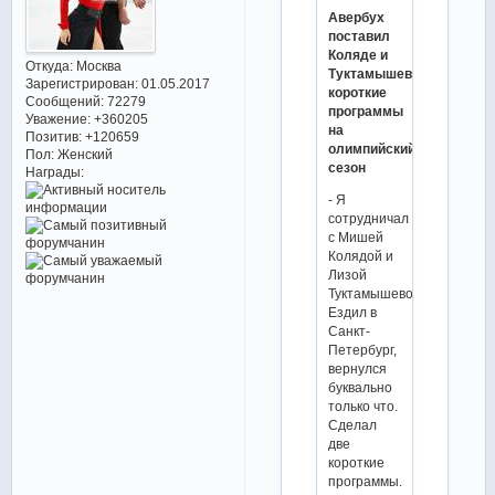
Авербух
поставил
Коляде и
Откуда:
Москва
Туктамышевой
Зарегистрирован
: 01.05.2017
короткие
Сообщений:
72279
программы
Уважение:
+360205
на
Позитив:
+120659
олимпийский
Пол:
Женский
сезон
Награды:
- Я
сотрудничал
с Мишей
Колядой и
Лизой
Туктамышевой.
Ездил в
Санкт-
Петербург,
вернулся
буквально
только что.
Сделал
две
короткие
программы.