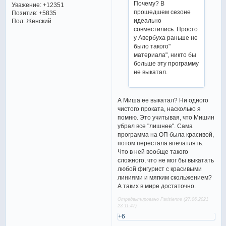
Почему? В
Уважение:
+12351
прошедшем сезоне
Позитив:
+5835
идеально
Пол:
Женский
совместились. Просто
у Авербуха раньше не
было такого"
материала", никто бы
больше эту программу
не выкатал.
А Миша ее выкатал? Ни одного
чистого проката, насколько я
помню. Это учитывая, что Мишин
убрал все "лишнее". Сама
программа на ОП была красивой,
потом перестала впечатлять.
Что в ней вообще такого
сложного, что не мог бы выкатать
любой фигурист с красивыми
линиями и мягким скольжением?
А таких в мире достаточно.
Отредактировано Parisienne (27.06.2021
23:11:47)
+6