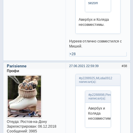
sezon
Авербух и Коляда
несовместимы.
Нуреев отлично совместился с
Мишей.
+28
Parisienne
27.06.2021 22:59:39
38
Профи
#p2288925,MLidia0912
написал(а):
#p2288898,Pim
написал(а):
Авербух и
Коляда
несовместимы.
Откуда:
Ростов-на-Дону
Зарегистрирован
: 06.12.2018
Сообщений:
3985