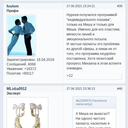
foulem
27.06.2021 23:24:21
39
Профи
Нуреев получился программой
"индивидуального пошива",
только на Мишу и только для
Миши. Именно для его пластики,
мягкости линий и
эмоционального посыла.
И чистые прокаты это проблема
из другой сферы, а никак не от
того, что программа неудобно
поставлена. Хотя гигантский
Зарегистрирован
: 16.04.2018
прогресс Михаила в этом аспекте
Сообщений:
4068
очевиден.
Уважение:
+16372
Позитив:
+89117
+22
MLidia0912
27.06.2021 23:38:13
40
Эксперт
#p2288970,Parisienne
написал(а):
А Миша ее выкатал?
Ни одного чистого
проката, насколько я