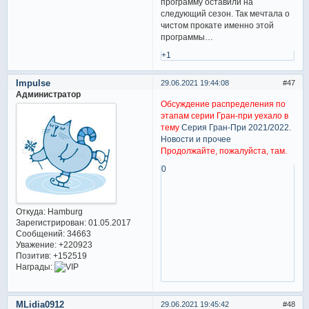
программу оставили на
следующий сезон. Так мечтала о
чистом прокате именно этой
программы…
+1
Impulse
29.06.2021 19:44:08
47
Администратор
Обсуждение распределения по
этапам серии Гран-при уехало в
тему
Серия Гран-При 2021/2022.
Новости и прочее
Продолжайте, пожалуйста, там.
0
Откуда:
Hamburg
Зарегистрирован
: 01.05.2017
Сообщений:
34663
Уважение:
+220923
Позитив:
+152519
Награды:
MLidia0912
29.06.2021 19:45:42
48