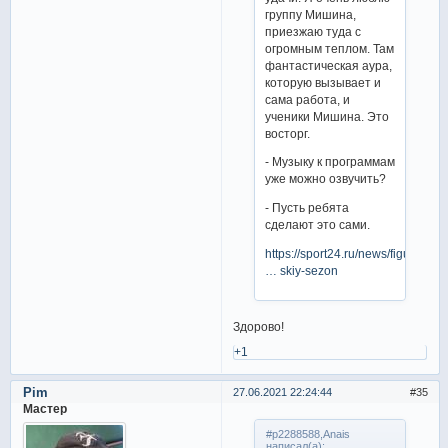
группу Мишина,
приезжаю туда с
огромным теплом. Там
фантастическая аура,
которую вызывает и
сама работа, и
ученики Мишина. Это
восторг.
- Музыку к программам
уже можно озвучить?
- Пусть ребята
сделают это сами.
https://sport24.ru/news/figureskat
… skiy-sezon
Здорово!
+1
Pim
27.06.2021 22:24:44
35
Мастер
#p2288588,Anais
написал(а):