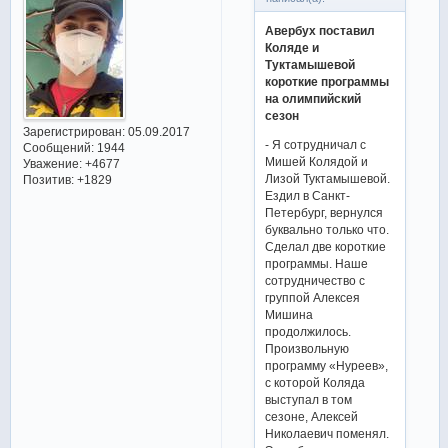
Авербух поставил
Коляде и
Туктамышевой
короткие программы
на олимпийский
сезон
Зарегистрирован
: 05.09.2017
- Я сотрудничал с
Сообщений:
1944
Мишей Колядой и
Уважение:
+4677
Лизой Туктамышевой.
Позитив:
+1829
Ездил в Санкт-
Петербург, вернулся
буквально только что.
Сделал две короткие
программы. Наше
сотрудничество с
группой Алексея
Мишина
продолжилось.
Произвольную
программу «Нуреев»,
с которой Коляда
выступал в том
сезоне, Алексей
Николаевич поменял.