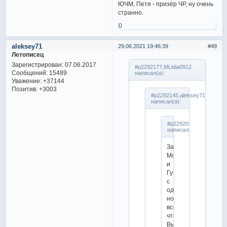
ЮЧМ, Петя - призёр ЧР, ну очень
странно.
0
aleksey71
29.06.2021 19:46:39
49
Летописец
Зарегистрирован
: 07.06.2017
#p2292177,MLidia0912
Сообщений:
15489
написал(а):
Уважение:
+37144
Позитив:
+3003
#p2292145,aleksey71
написал(а):
#p2292099,MLidia0912
написал(а):
Зато
Мозалев
и
Гуменник
с
одним,
нормально,
все,
что
Вы