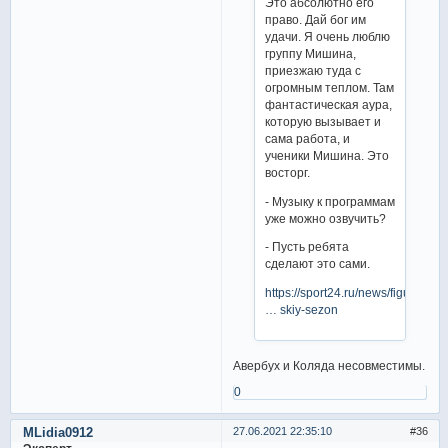
Это абсолютно его
право. Дай бог им
удачи. Я очень люблю
группу Мишина,
приезжаю туда с
огромным теплом. Там
фантастическая аура,
которую вызывает и
сама работа, и
ученики Мишина. Это
восторг.
- Музыку к программам
уже можно озвучить?
- Пусть ребята
сделают это сами.
https://sport24.ru/news/figureskat
… skiy-sezon
Авербух и Коляда несовместимы.
0
MLidia0912
27.06.2021 22:35:10
36