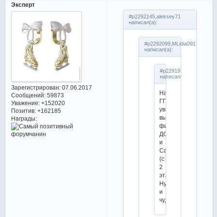
Эксперт
#p2292145,aleksey71
написал(а):
#p2292099,MLidia0912
написал(а):
#p2291979,aleksey71
написал(а):
Зарегистрирован
: 07.06.2017
На
Сообщений:
59873
ГП
Уважение:
+152020
увидим
Позитив:
+162185
выдающихся
Награды:
фигуристов:
ДС
и
Самсонов
(с
2
этапами!).
Ну
и
чудеса