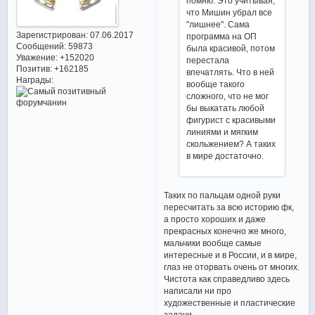
помню. Это учитывая,
что Мишин убрал все
"лишнее". Сама
Зарегистрирован
: 07.06.2017
программа на ОП
Сообщений:
59873
была красивой, потом
Уважение:
+152020
перестала
Позитив:
+162185
впечатлять. Что в ней
Награды:
вообще такого
сложного, что не мог
бы выкатать любой
фигурист с красивыми
линиями и мягким
скольжением? А таких
в мире достаточно.
Таких по пальцам одной руки
пересчитать за всю историю фк,
а просто хороших и даже
прекрасных конечно же много,
мальчики вообще самые
интересные и в России, и в мире,
глаз не оторвать очень от многих.
Чистота как справедливо здесь
написали ни про
художественные и пластические
задачи.