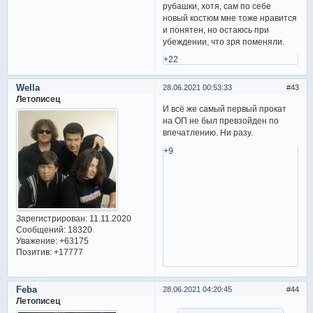
рубашки, хотя, сам по себе
новый костюм мне тоже нравится
и понятен, но остаюсь при
убеждении, что зря поменяли.
+22
Wella
28.06.2021 00:53:33
43
Летописец
И всё же самый первый прокат
на ОП не был превзойден по
впечатлению. Ни разу.
+9
Зарегистрирован
: 11.11.2020
Сообщений:
18320
Уважение:
+63175
Позитив:
+17777
Feba
28.06.2021 04:20:45
44
Летописец