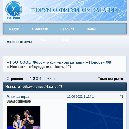
Форум
Участники
Правила
Поиск
Регистрация
Войти
FAQ
Активные темы
»
FSO_COOL. Форум о фигурном катании
»
Новости ФК
»
Новости - обсуждение. Часть #47
Страница:
«
1
2
3
4
…
67
»
Тема закрыта
Новости - обсуждение. Часть #47
Александра
12.06.2021 11:14:14
1
Заблокирован