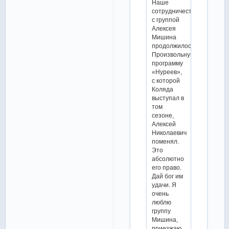
Наше
сотрудничество
с группой
Алексея
Мишина
продолжилось.
Произвольную
программу
«Нуреев»,
с которой
Коляда
выступал в
том
сезоне,
Алексей
Николаевич
поменял.
Это
абсолютно
его право.
Дай бог им
удачи. Я
очень
люблю
группу
Мишина,
приезжаю