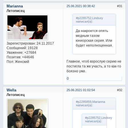
Marianna
25.06.2021 00:38:42
31
Летописец
#p2285752,Lindsey
написал(а):
Да накроется опять
медным тазом
юниорская серия. Или
Зарегистрирован
: 24.11.2017
будет неполноценная.
Сообщений:
19128
Уважение:
+27684
Позитив:
+44646
Главное, чтоб взрослую серию не
Пол:
Женский
постигла та же участь, а то как-то
боязно уже.
0
Wella
25.06.2021 01:02:54
32
Летописец
#p2285859,Marianna
написал(а):
#p2285752,Lindsey
написал(а):