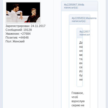
#p2285867,Wella
написал(а):
#p2285859,Marianna
написал(а):
Зарегистрирован
: 24.11.2017
Сообщений:
19128
#p2285752,Lindsey
Уважение:
+27684
написал(а):
Позитив:
+44646
Пол:
Женский
Да
накроется
опять
медным
тазом
юниорская
серия.
Или
будет
неполноценная.
Главное,
чтоб
взрослую
серию не