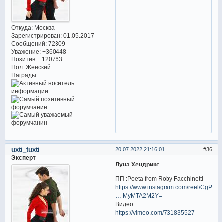
Откуда:
Москва
Зарегистрирован
: 01.05.2017
Сообщений:
72309
Уважение:
+360448
Позитив:
+120763
Пол:
Женский
Награды:
uxti_tuxti
20.07.2022 21:16:01
36
Эксперт
Луна Хендрикс
ПП :Poeta from Roby Facchinetti
https://www.instagram.com/reel/CgPmM
… MyMTA2M2Y=
Видео
https://vimeo.com/731835527