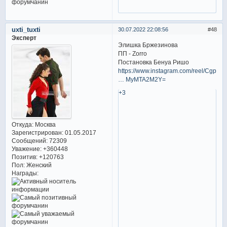
uxti_tuxti
30.07.2022 22:08:56
48
Эксперт
Элишка Бржезинова
ПП - Zorro
Постановка Бенуа Ришо
https://www.instagram.com/reel/CgpAyJ
… MyMTA2M2Y=
+3
Откуда:
Москва
Зарегистрирован
: 01.05.2017
Сообщений:
72309
Уважение:
+360448
Позитив:
+120763
Пол:
Женский
Награды: