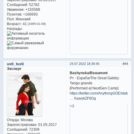
Сообщений:
52782
Уважение:
+155588
Позитив:
+166693
Пол:
Женский
Возраст:
41
[1985-01-09]
Награды:
uxti_tuxti
24.07.2022 18:39:45
44
Эксперт
Bashynska/Beaumont
Рт - España/The Great Gatsby:
Tango grande
[Performed at NextGen Camp]
https://twitter.com/AnythingGOE/status/
… KawykZF6Dg
+3
Откуда:
Москва
Зарегистрирован
: 01.05.2017
Сообщений:
72309