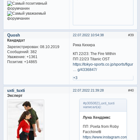
Quosh
22.07.2022 10:54:38
39
Кандидат
Рика Кихира
Зарегистрирован
: 08.10.2019
Сообщений:
382
КП 22/23: The Fire Within
Уважение:
+1361
ПП 22/23 Titanic OST
Позитив:
+14865
https://tokyo-sports.co.jp/sports/figur
… g/4336847/
+3
uxti_tuxti
22.07.2022 21:39:28
40
Эксперт
#p3050821,uxti_tuxti
написал(а):
Луна Хендрикс
ПП :Poeta from Roby
Facchinetti
https://www.instagram.com/reel