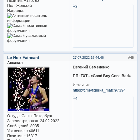
Позитив:
+120763
Пол:
Женский
+3
Награды:
Le Noir Faineant
27.07.2022 15:44:46
46
Аксакал
Евгений Семененко
ПП: TXT - «Good Boy Gone Bad»
Источник:
https://t.me/figurka_match/7394
+4
Откуда:
Санкт-Петербург
Зарегистрирован
: 24.02.2022
Сообщений:
8035
Уважение:
+40611
Позитив:
+16317