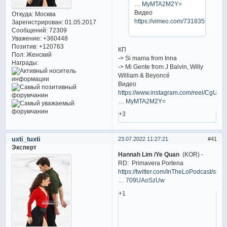
… MyMTA2M2Y=
Видео
Откуда:
Москва
https://vimeo.com/731835527
Зарегистрирован
: 01.05.2017
Сообщений:
72309
Уважение:
+360448
Позитив:
+120763
КП
Пол:
Женский
-> Si mama from Inna
Награды:
-> Mi Gente from J Balvin, Willy
William & Beyoncé
Видео
https://www.instagram.com/reel/CgUux
… MyMTA2M2Y=
+3
uxti_tuxti
23.07.2022 11:27:21
41
Эксперт
Hannah Lim /Ye Quan
(KOR) -
RD: Primavera Portena
https://twitter.com/InTheLoPodcast/stat
… 709UAoSzUw
+1