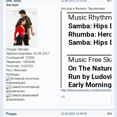
uxti_tuxti
11.08.2022 23:13:25
57
Эксперт
Натали и Филипп Ташлеровы
Откуда:
Москва
Зарегистрирован
: 01.05.2017
Сообщений:
72309
Уважение:
+360448
Позитив:
+120763
Пол:
Женский
Награды:
http://www.isuresults.com/bios/isufs00
+2
Риццо
15.08.2022 14:49:00
58