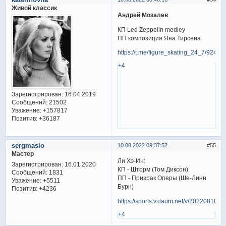
Живой классик
Андрей Мозалев
КП Led Zeppelin medley
ПП композиция Яна Тирсена
https://t.me/figure_skating_24_7/9240
+4
Зарегистрирован
: 16.04.2019
Сообщений:
21502
Уважение:
+157817
Позитив:
+36187
sergmaslo
10.08.2022 09:37:52
55
Мастер
Ли Хэ-Ин:
Зарегистрирован
: 16.01.2020
КП - Шторм (Том Диксон)
Сообщений:
1831
ПП - Призрак Оперы (Ше-Линн
Уважение:
+5511
Бурн)
Позитив:
+4236
https://sports.v.daum.net/v/20220810
+4