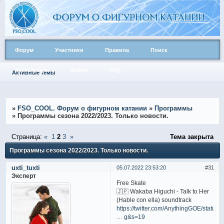
Форум
Участники
Правила
Поиск
Регистрация
Войти
FAQ
Активные темы
»
FSO_COOL. Форум о фигурном катании
»
Программы
»
Программы сезона 2022/2023. Только новости.
Страница:
«
1
2
3
»
Тема закрыта
Программы сезона 2022/2023. Только новости.
uxti_tuxti
05.07.2022 23:53:20
31
Эксперт
Free Skate
🇯🇵 Wakaba Higuchi - Talk to Her
(Hable con ella) soundtrack
https://twitter.com/AnythingGOE/status/
… g&s=19