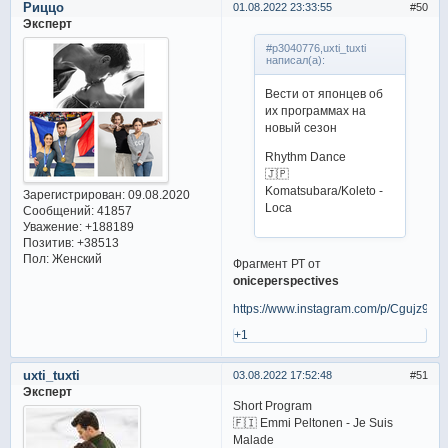
Риццо
01.08.2022 23:33:55
50
Эксперт
#p3040776,uxti_tuxti
написал(а):
Вести от японцев об
их программах на
новый сезон
Rhythm Dance
🇯🇵
Komatsubara/Koleto -
Зарегистрирован
: 09.08.2020
Loca
Сообщений:
41857
Уважение:
+188189
Позитив:
+38513
Пол:
Женский
Фрагмент РТ от
oniceperspectives
https://www.instagram.com/p/Cgujz9Tt
+1
uxti_tuxti
03.08.2022 17:52:48
51
Эксперт
Short Program
🇫🇮 Emmi Peltonen - Je Suis
Malade