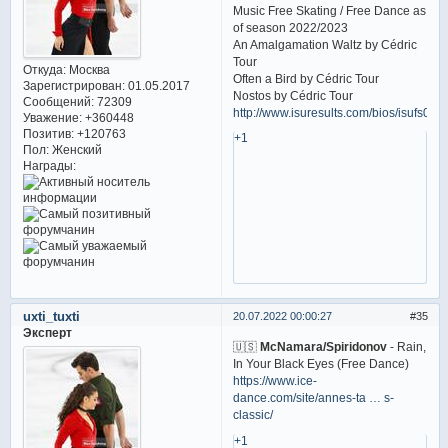
Music Free Skating / Free Dance as
of season 2022/2023
An Amalgamation Waltz by Cédric
Tour
Откуда:
Москва
Often a Bird by Cédric Tour
Зарегистрирован
: 01.05.2017
Nostos by Cédric Tour
Сообщений:
72309
http://www.isuresults.com/bios/isufs00
Уважение:
+360448
Позитив:
+120763
+1
Пол:
Женский
Награды:
uxti_tuxti
20.07.2022 00:00:27
35
Эксперт
🇺🇸
McNamara/Spiridonov
- Rain,
In Your Black Eyes (Free Dance)
https://www.ice-
dance.com/site/annes-ta … s-
classic/
+1