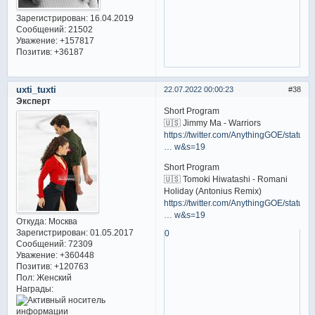
Зарегистрирован
: 16.04.2019
Сообщений:
21502
Уважение:
+157817
Позитив:
+36187
uxti_tuxti
22.07.2022 00:00:23
38
Эксперт
Short Program
🇺🇸 Jimmy Ma - Warriors
https://twitter.com/AnythingGOE/status/
… w&s=19
Short Program
🇺🇸 Tomoki Hiwatashi - Romani
Holiday (Antonius Remix)
https://twitter.com/AnythingGOE/status/
… w&s=19
Откуда:
Москва
Зарегистрирован
: 01.05.2017
0
Сообщений:
72309
Уважение:
+360448
Позитив:
+120763
Пол:
Женский
Награды: