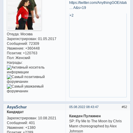
https://twitter.com/AnythingGOE/status/
… A&s=19
+2
Откуда:
Москва
Зарегистрирован
: 01.05.2017
Сообщений:
72309
Уважение:
+360448
Позитив:
+120763
Пол:
Женский
Награды:
AsyaSchur
05.08.2022 08:43:47
52
Кандидат
Камден Пулкинен
Зарегистрирован
: 10.08.2021
SP: Fly Me to The Moon by Chris
Сообщений:
401
Mann choreographed by Alex
Уважение:
+1380
Johnson
Позитив:
+2289