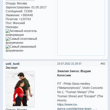
Откуда:
Москва
Зарегистрирован
: 01.05.2017
Сообщений:
72309
Уважение:
+360448
Позитив:
+120763
Пол:
Женский
Награды:
uxti_tuxti
23.07.2022 21:29:37
42
Эксперт
Эмилия Зингас /Вадим
Колесник
ПТ - Philip Glass medley
(“Metamorphosis”, Violin Concerto
No.1, “Truman Sleeps” (The
Truman Show) and “Escape!” (The
Hours).
https://www.ice-
dance.com/site/new-team … -
Откуда:
Москва