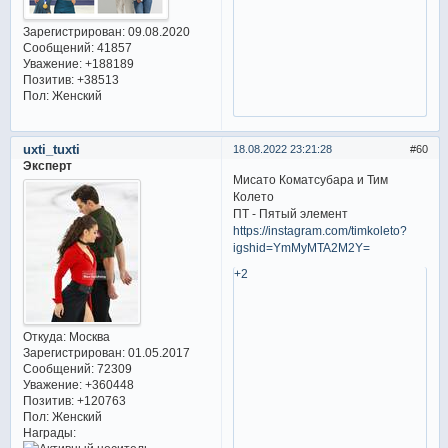
Зарегистрирован
: 09.08.2020
Сообщений:
41857
Уважение:
+188189
Позитив:
+38513
Пол:
Женский
uxti_tuxti
18.08.2022 23:21:28
60
Эксперт
Мисато Коматсубара и Тим
Колето
ПТ - Пятый элемент
https://instagram.com/timkoleto?
igshid=YmMyMTA2M2Y=
+2
Откуда:
Москва
Зарегистрирован
: 01.05.2017
Сообщений:
72309
Уважение:
+360448
Позитив:
+120763
Пол:
Женский
Награды: