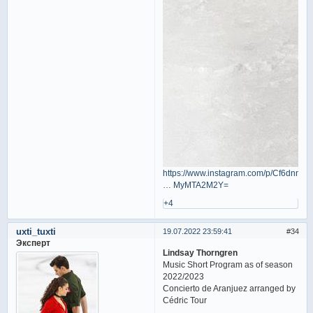
https://www.instagram.com/p/Cf6dnnVu
… MyMTA2M2Y=
+4
uxti_tuxti
19.07.2022 23:59:41
34
Эксперт
Lindsay Thorngren
Music Short Program as of season
2022/2023
Concierto de Aranjuez arranged by
Cédric Tour