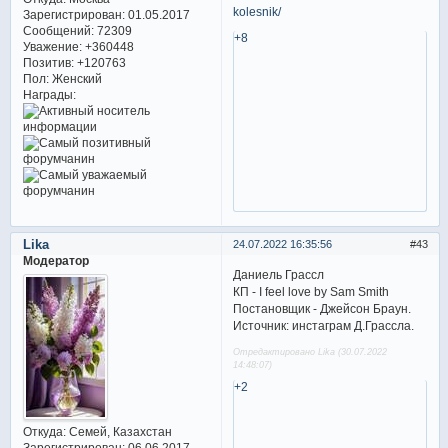
kolesnik/
Зарегистрирован
: 01.05.2017
Сообщений:
72309
+8
Уважение:
+360448
Позитив:
+120763
Пол:
Женский
Награды:
Lika
24.07.2022 16:35:56
43
Модератор
Даниель Грассл
КП - I feel love by Sam Smith
Постановщик - Джейсон Браун.
Источник: инстаграм Д.Грассла.
Отредактировано Lika (30.07.2022
14:48:07)
+2
Откуда:
Семей, Казахстан
Зарегистрирован
: 06.06.2017