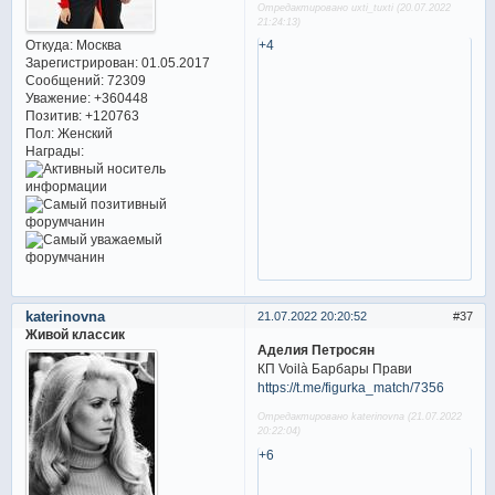
Отредактировано uxti_tuxti (20.07.2022
21:24:13)
Откуда:
Москва
+4
Зарегистрирован
: 01.05.2017
Сообщений:
72309
Уважение:
+360448
Позитив:
+120763
Пол:
Женский
Награды:
katerinovna
21.07.2022 20:20:52
37
Живой классик
Аделия Петросян
КП Voilà Барбары Прави
https://t.me/figurka_match/7356
Отредактировано katerinovna (21.07.2022
20:22:04)
+6