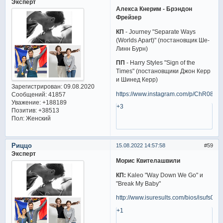
Эксперт
Алекса Кнерим - Брэндон
Фрейзер
КП
- Journey "Separate Ways
(Worlds Apart)" (постановщик Ше-
Линн Бурн)
ПП
- Harry Styles "Sign of the
Times" (постановщики Джон Керр
и Шинед Керр)
Зарегистрирован
: 09.08.2020
https://www.instagram.com/p/ChR08pjrz
Сообщений:
41857
Уважение:
+188189
+3
Позитив:
+38513
Пол:
Женский
Риццо
15.08.2022 14:57:58
59
Эксперт
Морис Квителашвили
КП:
Kaleo "Way Down We Go" и
"Break My Baby"
http://www.isuresults.com/bios/isufs00
+1