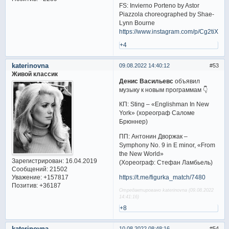
FS: Invierno Porteno by Astor
Piazzola choreographed by Shae-
Lynn Bourne
https://www.instagram.com/p/Cg2tiXvP
+4
katerinovna
09.08.2022 14:40:12
53
Живой классик
Денис Васильевс
объявил
музыку к новым программам 👇
КП: Sting – «Englishman In New
York» (хореограф Саломе
Брюннер)
ПП: Антонин Дворжак –
Symphony No. 9 in E minor, «From
the New World»
Зарегистрирован
: 16.04.2019
(Хореограф: Стефан Ламбьель)
Сообщений:
21502
https://t.me/figurka_match/7480
Уважение:
+157817
Позитив:
+36187
Отредактировано katerinovna (09.08.2022
14:41:16)
+8
katerinovna
10.08.2022 08:48:16
54