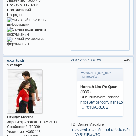
Уважение:
+360448
Позитив:
+120763
Пол:
Женский
Награды:
uxti_tuxti
24.07.2022 18:40:23
45
Эксперт
#p3052125,uxti_tuxti
написал(а):
Hannah Lim /Ye Quan
(KOR) -
RD: Primavera Portena
https://twitter.com/InTheLoPodcast
… 709UAoSzUw
Откуда:
Москва
Зарегистрирован
: 01.05.2017
FD: Danse Macabre
Сообщений:
72309
https://twitter.com/InTheLoPodcast/stat
Уважение:
+360448
… VxRU1Rww7Q