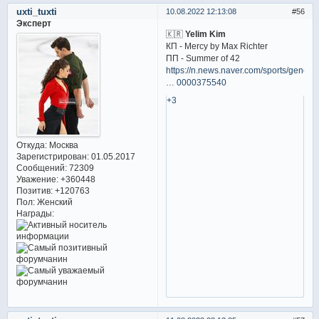
uxti_tuxti
10.08.2022 12:13:08
56
Эксперт
🇰🇷
Yelim Kim
КП - Mercy by Max Richter
ПП - Summer of 42
https://n.news.naver.com/sports/general
… 0000375540
+3
Откуда:
Москва
Зарегистрирован
: 01.05.2017
Сообщений:
72309
Уважение:
+360448
Позитив:
+120763
Пол:
Женский
Награды: