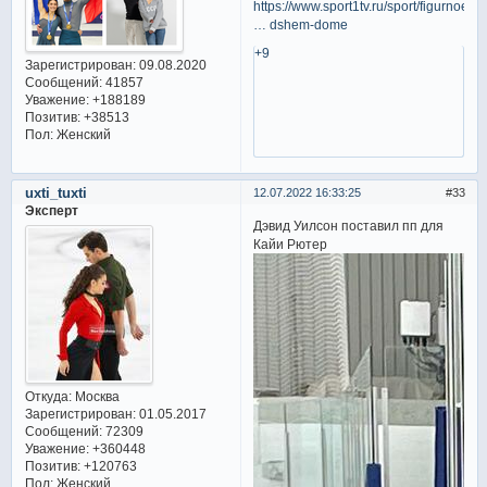
https://www.sport1tv.ru/sport/figurnoe-
… dshem-dome
+9
Зарегистрирован
: 09.08.2020
Сообщений:
41857
Уважение:
+188189
Позитив:
+38513
Пол:
Женский
uxti_tuxti
12.07.2022 16:33:25
33
Эксперт
Дэвид Уилсон поставил пп для
Кайи Рютер
Откуда:
Москва
Зарегистрирован
: 01.05.2017
Сообщений:
72309
Уважение:
+360448
Позитив:
+120763
Пол:
Женский