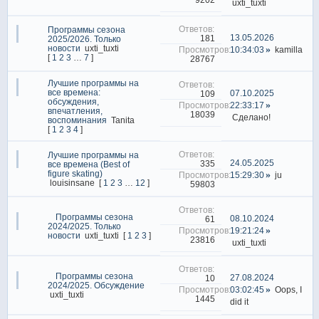
uxti_tuxti
Программы сезона
13.05.2026
181
2025/2026. Только
новости
uxti_tuxti
10:34:03
kamilla
[
1
2
3
…
7
]
28767
Лучшие программы на
все времена:
07.10.2025
109
обсуждения,
22:33:17
впечатления,
18039
Сделано!
воспоминания
Tanita
[
1
2
3
4
]
Лучшие программы на
24.05.2025
335
все времена (Best of
figure skating)
15:29:30
ju
louisinsane
[
1
2
3
…
12
]
59803
Программы сезона
08.10.2024
61
2024/2025. Только
19:21:24
новости
uxti_tuxti
[
1
2
3
]
23816
uxti_tuxti
Программы сезона
27.08.2024
10
2024/2025. Обсуждение
03:02:45
Oops, I
uxti_tuxti
1445
did it