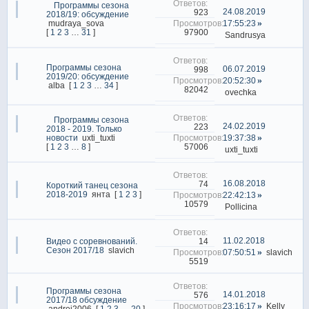
Программы сезона
24.08.2019
923
2018/19: обсуждение
mudraya_sova
17:55:23
97900
[
1
2
3
…
31
]
Sandrusya
Программы сезона
06.07.2019
998
2019/20: обсуждение
20:52:30
alba
[
1
2
3
…
34
]
82042
ovechka
Программы сезона
24.02.2019
223
2018 - 2019. Только
новости
uxti_tuxti
19:37:38
57006
[
1
2
3
…
8
]
uxti_tuxti
16.08.2018
74
Короткий танец сезона
2018-2019
янта
[
1
2
3
]
22:42:13
10579
Pollicina
11.02.2018
14
Видео с соревнований.
Сезон 2017/18
slavich
07:50:51
slavich
5519
Программы сезона
14.01.2018
576
2017/18 обсуждение
23:16:17
Kelly
andrei2006
[
1
2
3
…
20
]