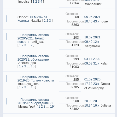
Impulse
[
1
2
3
4
]
17264
Wanderlust
05.05.2021
60
Опрос:
ПП Михаилa
Коляды
Natalia
[
1
2
3
]
10:46:43
louie
5363
Программы сезона
18.02.2021
203
2020/2021. Только
новости.
uxti_tuxti
09:49:12
51123
[
1
2
3
…
7
]
sergmaslo
Программы сезона
03.11.2020
293
2020/21: обсуждение
Александра
09:08:31
ksfan
[
1
2
3
…
10
]
31003
Программы сезона
01.02.2020
285
2019-20. Только новости
mudraya_sova
17:12:23
Doctor
89785
[
1
2
3
…
10
]
of Philosophy
Программы сезона
20.09.2019
568
2019/20: обсуждение - 2
10:34:16
Julietta
Мыша Грэй
[
1
2
3
…
19
]
53482