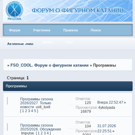
Форум
Участники
Правила
Поиск
Регистрация
Войти
FAQ
Активные темы
»
FSO_COOL. Форум о фигурном катании
»
Программы
Страница:
1
Программы
Программы сезона
Вчера 22:52:47
120
2026/2027. Только
новости
uxti_tuxti
4ykolyada
[
1
2
3
4
5
]
16879
Программы сезона
31.07.2026
104
2025/2026. Обсуждение
22:25:51
Impulse
[
1
2
3
4
]
9202