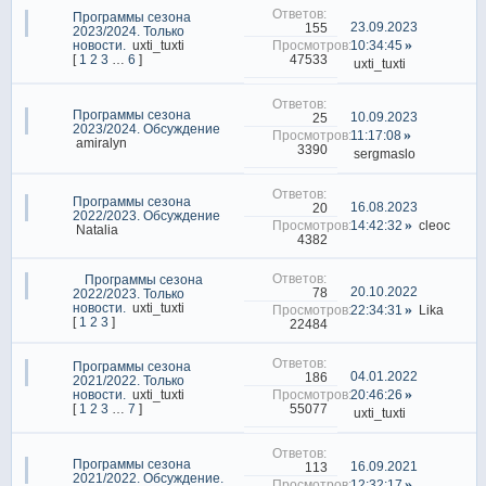
Программы сезона
23.09.2023
155
2023/2024. Только
новости.
uxti_tuxti
10:34:45
47533
[
1
2
3
…
6
]
uxti_tuxti
Программы сезона
10.09.2023
25
2023/2024. Обсуждение
11:17:08
amiralyn
3390
sergmaslo
Программы сезона
16.08.2023
20
2022/2023. Обсуждение
14:42:32
cleoc
Natalia
4382
Программы сезона
20.10.2022
78
2022/2023. Только
новости.
uxti_tuxti
22:34:31
Lika
[
1
2
3
]
22484
Программы сезона
04.01.2022
186
2021/2022. Только
новости.
uxti_tuxti
20:46:26
55077
[
1
2
3
…
7
]
uxti_tuxti
Программы сезона
16.09.2021
113
2021/2022. Обсуждение.
12:32:17