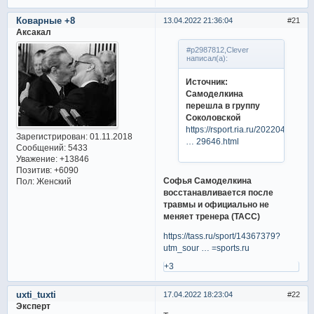
Коварные +8
13.04.2022 21:36:04
21
Аксакал
#p2987812,Clever
написал(а):
Источник:
Самоделкина
перешла в группу
Соколовской
https://rsport.ria.ru/20220413/sa
Зарегистрирован
: 01.11.2018
… 29646.html
Сообщений:
5433
Уважение:
+13846
Позитив:
+6090
Софья Самоделкина
Пол:
Женский
восстанавливается после
травмы и официально не
меняет тренера (ТАСС)
https://tass.ru/sport/14367379?
utm_sour … =sports.ru
+3
uxti_tuxti
17.04.2022 18:23:04
22
Эксперт