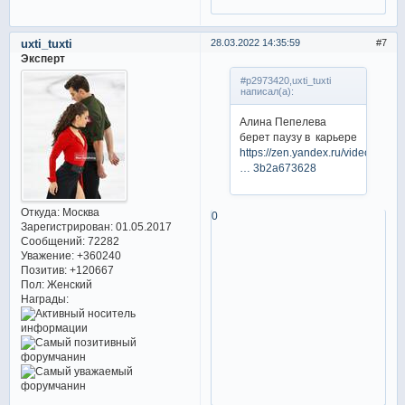
uxti_tuxti
28.03.2022 14:35:59
7
Эксперт
#p2973420,uxti_tuxti
написал(а):
Алина Пепелева
берет паузу в карьере
https://zen.yandex.ru/video/watc
… 3b2a673628
Откуда:
Москва
0
Зарегистрирован
: 01.05.2017
Сообщений:
72282
Уважение:
+360240
Позитив:
+120667
Пол:
Женский
Награды: