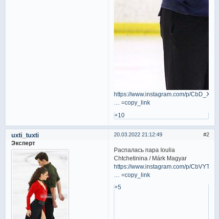
https://www.instagram.com/p/CbD_XZnr
… =copy_link
+10
uxti_tuxti
20.03.2022 21:12:49
2
Эксперт
Распалась пара Ioulia
Chtchetinina / Márk Magyar
https://www.instagram.com/p/CbVYTB9
… =copy_link
+5