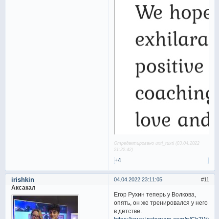
Отредактировано uxti_tuxti (03.04.2022
21:22:42)
+4
irishkin
04.04.2022 23:11:05
11
Аксакал
Егор Рухин теперь у Волкова,
опять, он же тренировался у него
в детстве.