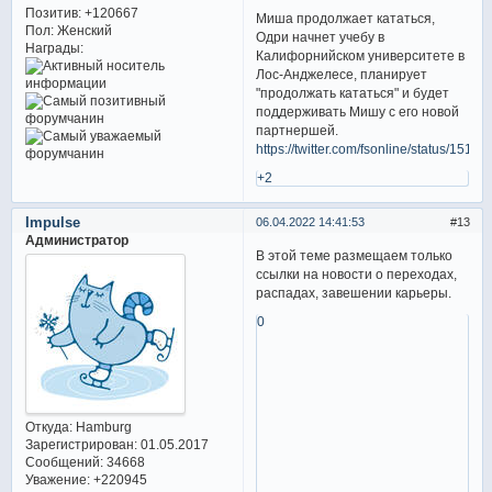
Позитив:
+120667
Миша продолжает кататься,
Пол:
Женский
Одри начнет учебу в
Награды:
Калифорнийском университете в
Лос-Анджелесе, планирует
"продолжать кататься" и будет
поддерживать Мишу с его новой
партнершей.
https://twitter.com/fsonline/status/15
+2
Impulse
06.04.2022 14:41:53
13
Администратор
В этой теме размещаем только
ссылки на новости о переходах,
распадах, завешении карьеры.
0
Откуда:
Hamburg
Зарегистрирован
: 01.05.2017
Сообщений:
34668
Уважение:
+220945