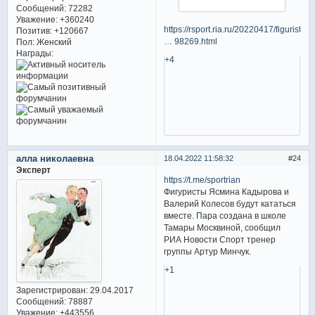
Сообщений:
72282
Уважение:
+360240
https://rsport.ria.ru/20220417/figurist
Позитив:
+120667
… 98269.html
Пол:
Женский
Награды:
+4
алла николаевна
18.04.2022 11:58:32
24
Эксперт
https://t.me/sportrian
Фигуристы Ясмина Кадырова и
Валерий Колесов будут кататься
вместе. Пара создана в школе
Тамары Москвиной, сообщил
РИА Новости Спорт тренер
группы Артур Минчук.
+1
Зарегистрирован
: 29.04.2017
Сообщений:
78887
Уважение:
+443556