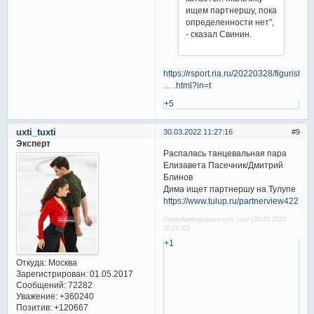
ищем партнершу, пока
определенности нет",
- сказал Свинин.
https://rsport.ria.ru/20220328/figurist
… .html?in=t
+5
uxti_tuxti
30.03.2022 11:27:16
9
Эксперт
Распалась танцевальная пара
Елизавета Пасечник/Дмитрий
Блинов
Дима ищет партнершу на Тулупе
https://www.tulup.ru/partnerview4221.h
Отредактировано uxti_tuxti (30.03.2022
11:27:35)
+1
Откуда:
Москва
Зарегистрирован
: 01.05.2017
Сообщений:
72282
Уважение:
+360240
Позитив:
+120667