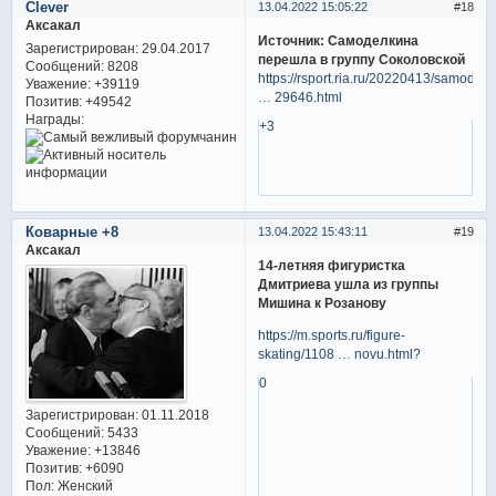
Clever
13.04.2022 15:05:22
18
Аксакал
Источник: Самоделкина
Зарегистрирован
: 29.04.2017
перешла в группу Соколовской
Сообщений:
8208
https://rsport.ria.ru/20220413/samodelk
Уважение:
+39119
… 29646.html
Позитив:
+49542
Награды:
+3
Коварные +8
13.04.2022 15:43:11
19
Аксакал
14-летняя фигуристка
Дмитриева ушла из группы
Мишина к Розанову
https://m.sports.ru/figure-
skating/1108 … novu.html?
0
Зарегистрирован
: 01.11.2018
Сообщений:
5433
Уважение:
+13846
Позитив:
+6090
Пол:
Женский