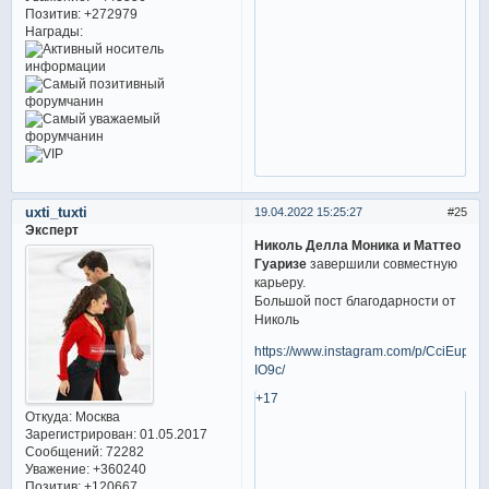
Позитив:
+272979
Награды:
uxti_tuxti
19.04.2022 15:25:27
25
Эксперт
Николь Делла Моника и Маттео
Гуаризе
завершили совместную
карьеру.
Большой пост благодарности от
Николь
https://www.instagram.com/p/CciEup-
IO9c/
+17
Откуда:
Москва
Зарегистрирован
: 01.05.2017
Сообщений:
72282
Уважение:
+360240
Позитив:
+120667