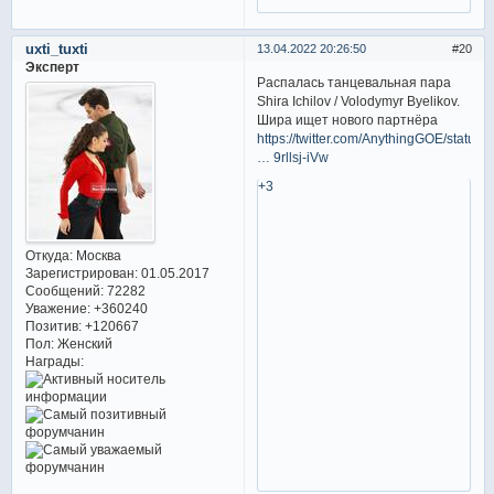
uxti_tuxti
13.04.2022 20:26:50
20
Эксперт
Распалась танцевальная пара
Shira Ichilov / Volodymyr Byelikov.
Шира ищет нового партнёра
https://twitter.com/AnythingGOE/status/
… 9rllsj-iVw
+3
Откуда:
Москва
Зарегистрирован
: 01.05.2017
Сообщений:
72282
Уважение:
+360240
Позитив:
+120667
Пол:
Женский
Награды: