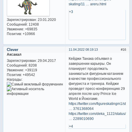
skating/11 … areru.html
+3
Зарегистрирован
: 23.01.2020
Сообщений:
12408
Уважение:
+69835
Позитив:
+10966
Clever
11.04.2022 08:19:13
16
Аксакал
Кейджи Танака объявил о
Зарегистрирован
: 29.04.2017
завершении карьеры. Он
Сообщений:
8208
планирует продолжать
Уважение:
+39119
заниматься фигурным катанием
Позитив:
+49542
в качестве профессионального
Награды:
фигуриста и тренера. Кейджи
проведет пресс-конференцию 29
апреля после шоу Prince Ice
World в Йокогаме.
https://twitter.com/figureskatingm1/sta
… 3761368064
https://twitter.com/deka_1122/status/15
… 2289010690
+4