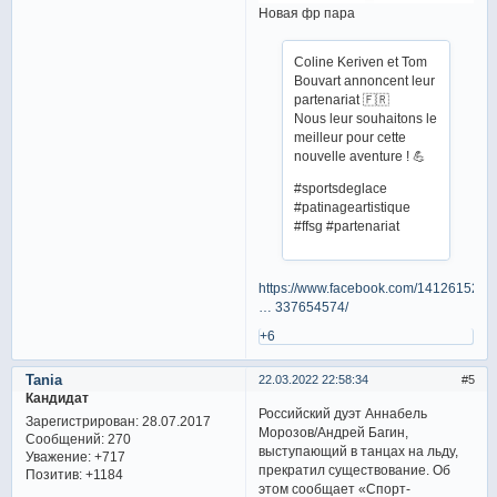
Новая фр пара
Coline Keriven et Tom
Bouvart annoncent leur
partenariat 🇫🇷
Nous leur souhaitons le
meilleur pour cette
nouvelle aventure ! 💪
#sportsdeglace
#patinageartistique
#ffsg #partenariat
https://www.facebook.com/141261529
… 337654574/
+6
Tania
22.03.2022 22:58:34
5
Кандидат
Российский дуэт Аннабель
Зарегистрирован
: 28.07.2017
Морозов/Андрей Багин,
Сообщений:
270
выступающий в танцах на льду,
Уважение:
+717
прекратил существование. Об
Позитив:
+1184
этом сообщает «Спорт-