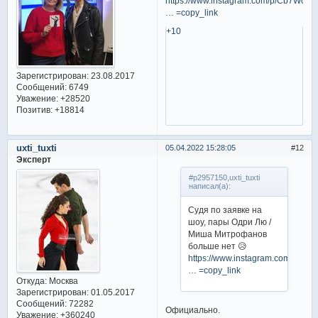
https://www.instagram.com/p/Cb7WcfD
… =copy_link
+10
Зарегистрирован
: 23.08.2017
Сообщений:
6749
Уважение:
+28520
Позитив:
+18814
uxti_tuxti
05.04.2022 15:28:05
12
Эксперт
#p2957150,uxti_tuxti
написал(а):
Судя по заявке на
шоу, пары Одри Лю /
Миша Митрофанов
больше нет 😥
https://www.instagram.com/p/Cb
… =copy_link
Откуда:
Москва
Зарегистрирован
: 01.05.2017
Сообщений:
72282
Официально.
Уважение:
+360240