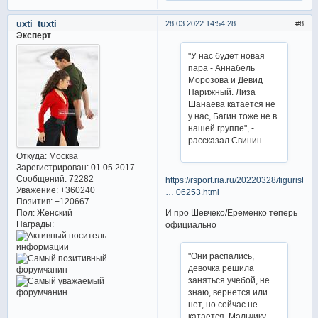
uxti_tuxti
28.03.2022 14:54:28
8
Эксперт
"У нас будет новая
пара - Аннабель
Морозова и Девид
Нарижный. Лиза
Шанаева катается не
у нас, Багин тоже не в
нашей группе", -
рассказал Свинин.
Откуда:
Москва
Зарегистрирован
: 01.05.2017
Сообщений:
72282
https://rsport.ria.ru/20220328/figurist
Уважение:
+360240
… 06253.html
Позитив:
+120667
И про Шевчеко/Еременко теперь
Пол:
Женский
Награды:
официально
"Они распались,
девочка решила
заняться учебой, не
знаю, вернется или
нет, но сейчас не
катается. Мальчику