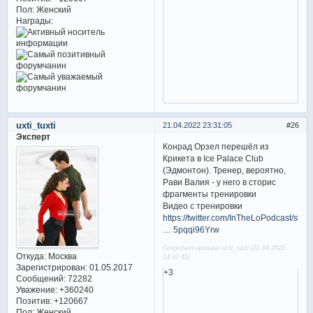
Пол:
Женский
Награды:
uxti_tuxti
21.04.2022 23:31:05
26
Эксперт
Конрад Орзел перешёл из
Крикета в Ice Palace Club
(Эдмонтон). Тренер, вероятно,
Рави Валия - у него в сторис
фрагменты тренировки
Видео с тренировки
https://twitter.com/InTheLoPodcast/stat
… 5pqqi96Yrw
Отредактировано uxti_tuxti (22.04.2022
Откуда:
Москва
14:32:45)
Зарегистрирован
: 01.05.2017
+3
Сообщений:
72282
Уважение:
+360240
Позитив:
+120667
Пол:
Женский