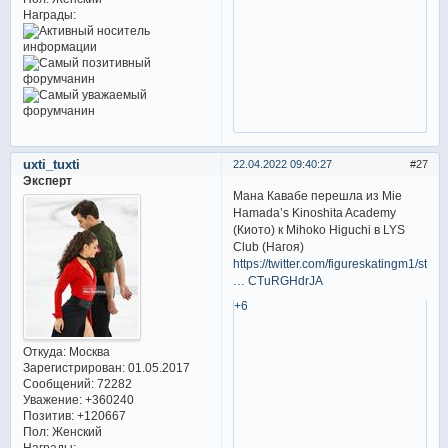
Награды:
uxti_tuxti
22.04.2022 09:40:27
27
Эксперт
Мана Кавабе перешла из Mie
Hamada’s Kinoshita Academy
(Киото) к Mihoko Higuchi в LYS
Club (Нагоя)
https://twitter.com/figureskatingm1/sta
… CTuRGHdrJA
+6
Откуда:
Москва
Зарегистрирован
: 01.05.2017
Сообщений:
72282
Уважение:
+360240
Позитив:
+120667
Пол:
Женский
Награды: