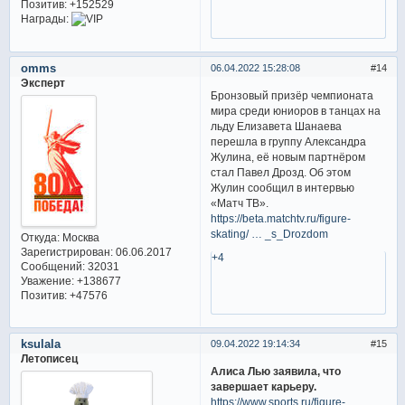
Позитив:
+152529
Награды:
omms
06.04.2022 15:28:08
14
Эксперт
Бронзовый призёр чемпионата
мира среди юниоров в танцах на
льду Елизавета Шанаева
перешла в группу Александра
Жулина, её новым партнёром
стал Павел Дрозд. Об этом
Жулин сообщил в интервью
«Матч ТВ».
https://beta.matchtv.ru/figure-
skating/ … _s_Drozdom
Откуда:
Москва
Зарегистрирован
: 06.06.2017
+4
Сообщений:
32031
Уважение:
+138677
Позитив:
+47576
ksulala
09.04.2022 19:14:34
15
Летописец
Алиса Лью заявила, что
завершает карьеру.
https://www.sports.ru/figure-