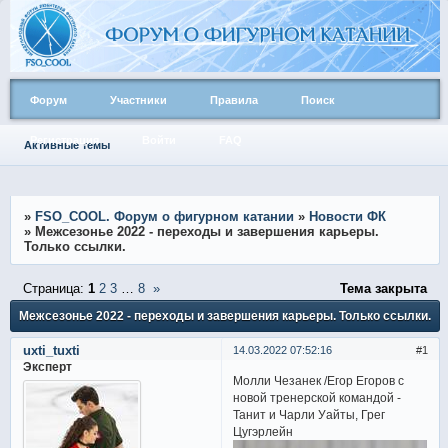
Форум
Участники
Правила
Поиск
Регистрация
Войти
FAQ
Активные темы
»
FSO_COOL. Форум о фигурном катании
»
Новости ФК
»
Межсезонье 2022 - переходы и завершения карьеры.
Только ссылки.
Страница:
1
2
3
…
8
»
Тема закрыта
Межсезонье 2022 - переходы и завершения карьеры. Только ссылки.
uxti_tuxti
14.03.2022 07:52:16
1
Эксперт
Молли Чезанек /Егор Егоров с
новой тренерской командой -
Танит и Чарли Уайты, Грег
Цугэрлейн