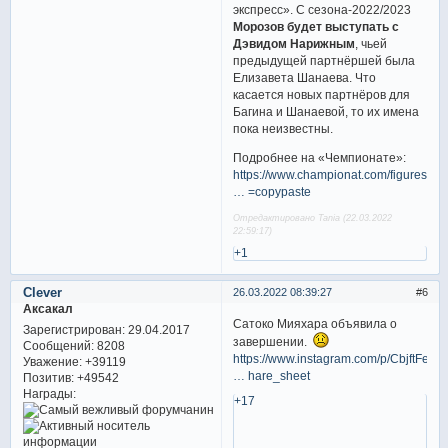
экспресс». С сезона-2022/2023
Морозов будет выступать с
Дэвидом Нарижным
, чьей
предыдущей партнёршей была
Елизавета Шанаева. Что
касается новых партнёров для
Багина и Шанаевой, то их имена
пока неизвестны.
Подробнее на «Чемпионате»:
https://www.championat.com/figureskati
… =copypaste
Отредактировано Tania (22.03.2022
22:59:17)
+1
Clever
26.03.2022 08:39:27
6
Аксакал
Сатоко Мияхара объявила о
Зарегистрирован
: 29.04.2017
завершении.
Сообщений:
8208
https://www.instagram.com/p/CbjftFeJj
Уважение:
+39119
… hare_sheet
Позитив:
+49542
Награды:
+17