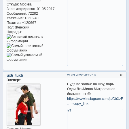
Откуда:
Москва
Зарегистрирован
: 01.05.2017
Сообщений:
72282
Уважение:
+360240
Позитив:
+120667
Пол:
Женский
Награды:
uxti_tuxti
21.03.2022 20:12:19
3
Эксперт
Судя по заявке на шоу, пары
Одри Лю /Миша Митрофанов
больше нет 😥
https://www.instagram.com/p/CbXzFyir
… =copy_link
+7
Откуда:
Москва