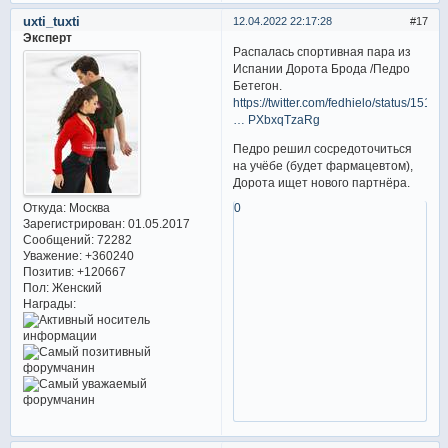
uxti_tuxti
12.04.2022 22:17:28
17
Эксперт
Распалась спортивная пара из
Испании Дорота Брода /Педро
Бетегон.
https://twitter.com/fedhielo/status/151
… PXbxqTzaRg
Педро решил сосредоточиться
на учёбе (будет фармацевтом),
Дорота ищет нового партнёра.
0
Откуда:
Москва
Зарегистрирован
: 01.05.2017
Сообщений:
72282
Уважение:
+360240
Позитив:
+120667
Пол:
Женский
Награды: