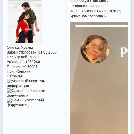
То о чем уже писалось
неофициально ранее.
Полина Костюкович и Алексей
Брюханов распались
Откуда:
Москва
Зарегистрирован
: 01.05.2017
Сообщений:
72282
Уважение:
+360240
Позитив:
+120667
Пол:
Женский
Награды: