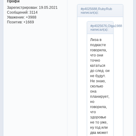
Профи
Зарегистрирован
: 19.05.2021
#p4025688,RubyRub
Сообщений:
3114
написал(а):
Уважение:
+3988
Позитив:
+1669
#p4025676,Olga1988
написал(а):
Лиза в
подкасте
говорила,
что они
точно
кататься
до след. ои
не будут.
Не знаю,
сколько
она
планирует,
но
говорила,
что
здоровье
не то уже,
ну год или
два может