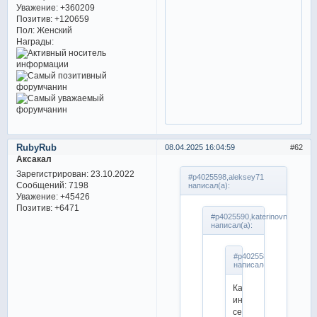
Уважение:
+360209
Позитив:
+120659
Пол:
Женский
Награды:
RubyRub
08.04.2025 16:04:59
62
Аксакал
Зарегистрирован
: 23.10.2022
#p4025598,aleksey71
Сообщений:
7198
написал(а):
Уважение:
+45426
Позитив:
+6471
#p4025590,katerinovna
написал(а):
#p4025587,Сакура
написал(а):
Какой
интересный
сериал