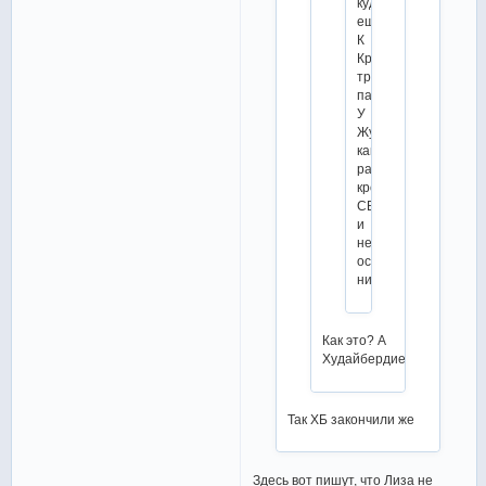
куда
еще)
К
Крыловой
третьей
парой?
У
Жулина
как
раз
кроме
СБ
и
не
осталось
никого
Как это? А
Худайбердиева?
Так ХБ закончили же
Здесь вот пишут, что Лиза не