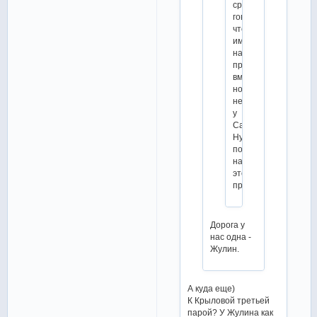
сразу
говорили,
что
им
надо
продолжать
вместе,
но
не
у
Самохина.
Ну,
посмотрим,
насколько
это
правда.
Дорога у
нас одна -
Жулин.
А куда еще)
К Крыловой третьей
парой? У Жулина как