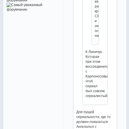
как
раз
кроме
СБ
и
не
осталось
никого
К Линичук.
Которая
при этом
воссоединилась
с
Карпоносовым,
чтоб
сериал
был совсем
сериалистый:)
Для пущей
сериальности, где то
должен показаться
Ангелопол с