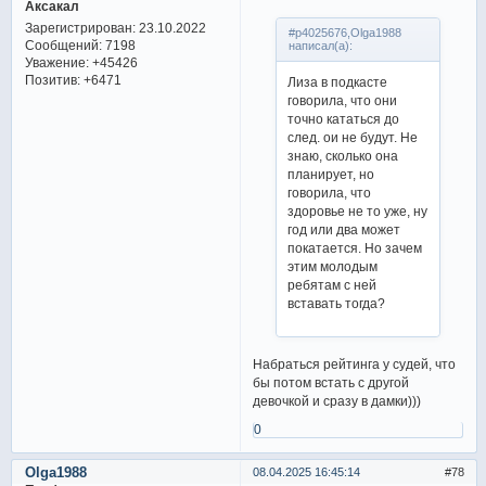
Аксакал
Зарегистрирован
: 23.10.2022
#p4025676,Olga1988
Сообщений:
7198
написал(а):
Уважение:
+45426
Позитив:
+6471
Лиза в подкасте
говорила, что они
точно кататься до
след. ои не будут. Не
знаю, сколько она
планирует, но
говорила, что
здоровье не то уже, ну
год или два может
покатается. Но зачем
этим молодым
ребятам с ней
вставать тогда?
Набраться рейтинга у судей, что
бы потом встать с другой
девочкой и сразу в дамки)))
0
Olga1988
08.04.2025 16:45:14
78