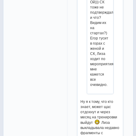
Ой))) СК
тоже не
подтверждали
и что?
Видим их
на
стартах?)
Егор тусит
в горах с
женой и
СК, Лиза
ходит по
мероприятиям…
мне
кажется
все
очевидно.
Ну я к тому, что кто
знает, может щас
отдохнут и через
месяц на тренировки
выйдут
Лиза
выкладывала недавно
фрагменты с