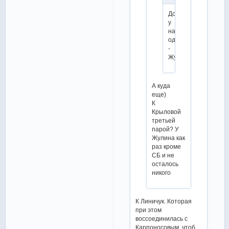
Дорога
у
нас
одна
-
Жулин.
А куда
еще)
К
Крыловой
третьей
парой? У
Жулина как
раз кроме
СБ и не
осталось
никого
К Линичук. Которая
при этом
воссоединилась с
Карпоносовым, чтоб