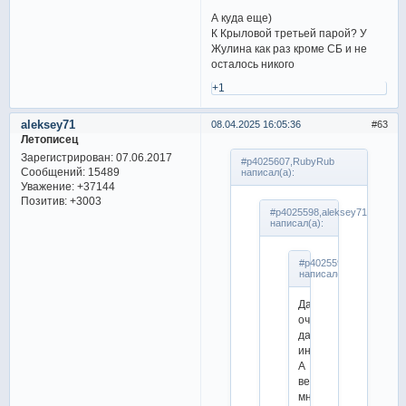
А куда еще)
К Крыловой третьей парой? У
Жулина как раз кроме СБ и не
осталось никого
+1
aleksey71
08.04.2025 16:05:36
63
Летописец
Зарегистрирован
: 07.06.2017
#p4025607,RubyRub
Сообщений:
15489
написал(а):
Уважение:
+37144
Позитив:
+3003
#p4025598,aleksey71
написал(а):
#p4025590,katerinovna
написал(а):
Да,
очень
даже
интересный.
А
ведь
многие