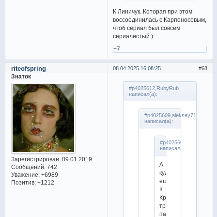
К Линичук. Которая при этом
воссоединилась с Карпоносовым,
чтоб сериал был совсем
сериалистый:)
+7
riteofspring
08.04.2025 16:08:25
68
Знаток
#p4025612,RubyRub
написал(а):
#p4025609,aleksey71
написал(а):
#p4025607,RubyRub
написал(а):
Зарегистрирован
: 09.01.2019
А
Сообщений:
742
куда
Уважение:
+6989
еще)
Позитив:
+1212
К
Крыловой
третьей
парой?