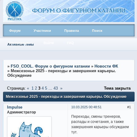
Форум
Участники
Правила
Поиск
Регистрация
Войти
FAQ
Активные темы
»
FSO_COOL. Форум о фигурном катании
»
Новости ФК
»
Межсезонье 2025 - переходы и завершения карьеры.
Обсуждение
Страница:
«
1
2
3
4
5
…
43
»
Тема закрыта
Межсезонье 2025 - переходы и завершения карьеры. Обсуждение
Impulse
10.03.2025 00:48:51
1
Администратор
Переходы, смены тренеров,
распады и сочетания, а также
завершения карьеры обсуждаем
тут.