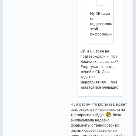
Ну ХБ сами
не
подтверждали
этой
информации
Ой))) СК тоже не
подтверждали и что?
Видим их на стартах?)
Егор тусит в горах с
женой и СК, Лиза
ходит по
мероприятиям… мне
кажется все очевидно.
Ну я к тому, что кто знает, может
щас отдохнут и через месяц на
тренировки выйдут
Лиза
выкладывала недавно
фрагменты с тренировок их
разных соревновательных
программ, мне казалось там был