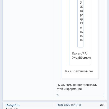
У
Жулина
как
раз
кроме
СБ
и
не
осталось
никого
Как это? А
Худайбердиева?
Так ХБ закончили же
Ну ХБ сами не подтверждали
этой информации
0
RubyRub
08.04.2025 16:10:50
69