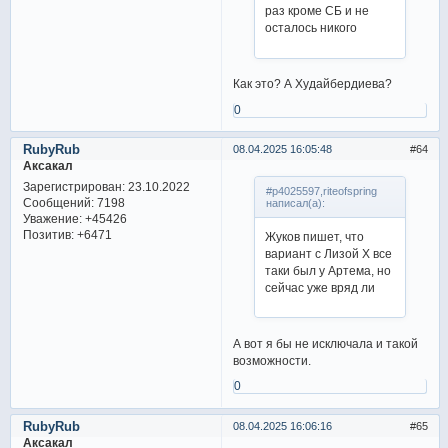
раз кроме СБ и не
осталось никого
Как это? А Худайбердиева?
0
RubyRub
08.04.2025 16:05:48
64
Аксакал
Зарегистрирован
: 23.10.2022
#p4025597,riteofspring
Сообщений:
7198
написал(а):
Уважение:
+45426
Позитив:
+6471
Жуков пишет, что
вариант с Лизой Х все
таки был у Артема, но
сейчас уже вряд ли
А вот я бы не исключала и такой
возможности.
0
RubyRub
08.04.2025 16:06:16
65
Аксакал