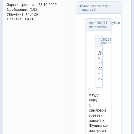
Зарегистрирован
: 23.10.2022
#p4025609,aleksey71
Сообщений:
7198
написал(а):
Уважение:
+45426
Позитив:
+6471
#p4025607,RubyRub
написал(а):
#p4025598,aleksey71
написал(а):
Дорога
у
нас
одна
-
Жулин.
А куда
еще)
К
Крыловой
третьей
парой? У
Жулина как
раз кроме