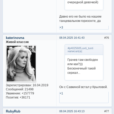
очередной девочкой)
Давно его не было на нашем
танцевальном горизонте, да
+3
katerinovna
08.04.2025 16:41:43
76
Живой классик
#p4025605,uxti_tuxti
написал(а):
Грачев там свободен
или как?)))
Бесконечный такой
сериал...
Зарегистрирован
: 16.04.2019
Он с Савкиной встал у Крыловой.
Сообщений:
21498
Уважение:
+157779
+1
Позитив:
+36171
RubyRub
08.04.2025 16:43:13
77