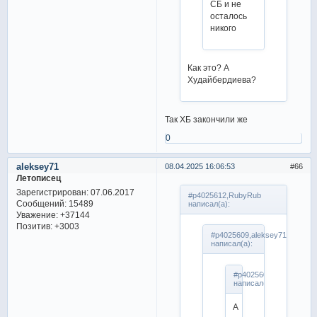
СБ и не
осталось
никого
Как это? А
Худайбердиева?
Так ХБ закончили же
0
aleksey71
08.04.2025 16:06:53
66
Летописец
Зарегистрирован
: 07.06.2017
#p4025612,RubyRub
Сообщений:
15489
написал(а):
Уважение:
+37144
Позитив:
+3003
#p4025609,aleksey71
написал(а):
#p4025607,RubyRub
написал(а):
А