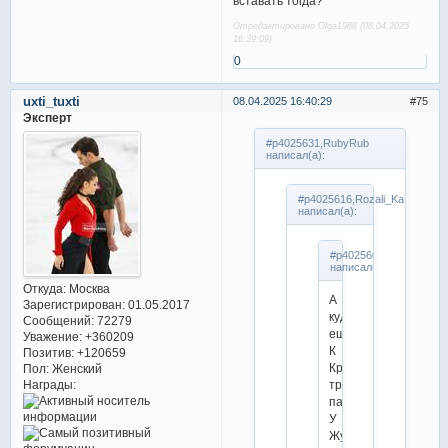
вставать тогда?
Отредактировано Olga1988 (08.04.2025
16:39:09)
0
uxti_tuxti
08.04.2025 16:40:29
75
Эксперт
#p4025631,RubyRub
написал(а):
#p4025616,Rozali_Ka
написал(а):
#p4025607,RubyRub
написал(а):
Откуда:
Москва
А
Зарегистрирован
: 01.05.2017
куда
Сообщений:
72279
еще)
Уважение:
+360209
К
Позитив:
+120659
Крыловой
Пол:
Женский
Награды:
третьей
парой?
У
Жулина