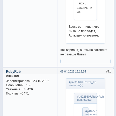
Так ХБ
закончили
же
Здесь вот пишут, что
Лиза не пропадет,
Артющенко возьмет.
Как вариант) он точно закончит
не раньше Лизы)
0
RubyRub
08.04.2025 16:13:15
71
Аксакал
Зарегистрирован
: 23.10.2022
#p4025616,Rozali_Ka
Сообщений:
7198
написал(а):
Уважение:
+45426
Позитив:
+6471
#p4025607,RubyRub
написал(а):
#p4025598,aleksey71
написал(а):