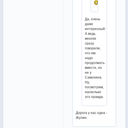
Да, очень
даже
интересный.
А ведь
многие
сразу
говорили,
что им
надо
продолжать
вместе, но
не у
Самохина.
Ну,
посмотрим,
насколько
это правда.
Дорога у нас одна -
Жулин.