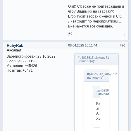
Ой))) СК тоже не подтверждали и
что? Видим их на стартах?)
Егор тусит в горах с женой и СК,
Лиза ходит по мероприятиям…
мне кажется все очевидно.
+6
RubyRub
08.04.2025 16:11:44
70
Аксакал
Зарегистрирован
: 23.10.2022
#p4025615,aleksey71
Сообщений:
7198
написал(а):
Уважение:
+45426
Позитив:
+6471
#p4025612,RubyRub
написал(а):
#p4025609,aleksey71
написал(а):
Как
это?
А
Худайбердиева?