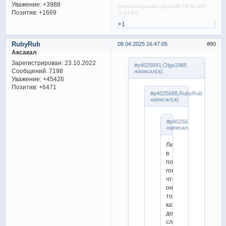
Уважение:
+3988
Отредактировано Olga1988 (08.04.2025
Позитив:
+1669
16:54:40)
+1
RubyRub
08.04.2025 16:47:05
80
Аксакал
Зарегистрирован
: 23.10.2022
#p4025691,Olga1988
Сообщений:
7198
написал(а):
Уважение:
+45426
Позитив:
+6471
#p4025688,RubyRub
написал(а):
#p4025676,Olga1988
написал(а):
Лиза
в
подкасте
говорила,
что
они
точно
кататься
до
след.