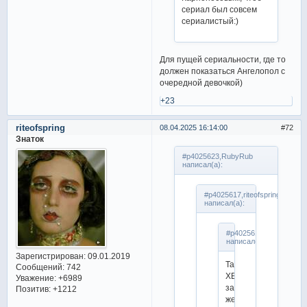
сериал был совсем
сериалистый:)
Для пущей сериальности, где то
должен показаться Ангелопол с
очередной девочкой)
+23
riteofspring
08.04.2025 16:14:00
72
Знаток
#p4025623,RubyRub
написал(а):
#p4025617,riteofspring
написал(а):
#p4025612,RubyRub
написал(а):
Зарегистрирован
: 09.01.2019
Так
Сообщений:
742
ХБ
Уважение:
+6989
закончили
Позитив:
+1212
же