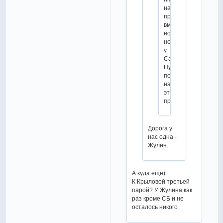
надо
продолжать
вместе,
но
не
у
Самохина.
Ну,
посмотрим,
насколько
это
правда.
Дорога у
нас одна -
Жулин.
А куда еще)
К Крыловой третьей
парой? У Жулина как
раз кроме СБ и не
осталось никого