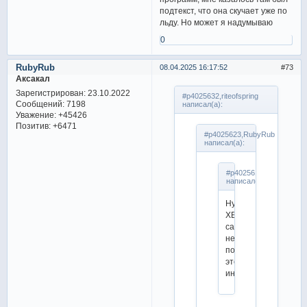
подтекст, что она скучает уже по
льду. Но может я надумываю
0
RubyRub
08.04.2025 16:17:52
73
Аксакал
Зарегистрирован
: 23.10.2022
#p4025632,riteofspring
Сообщений:
7198
написал(а):
Уважение:
+45426
Позитив:
+6471
#p4025623,RubyRub
написал(а):
#p4025617,riteofspring
написал(а):
Ну
ХБ
сами
не
подтверждали
этой
информации