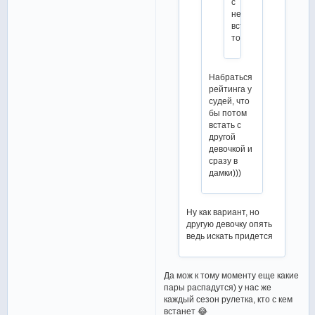
с
ней
вставать
тогда?
Набраться
рейтинга у
судей, что
бы потом
встать с
другой
девочкой и
сразу в
дамки)))
Ну как вариант, но
другую девочку опять
ведь искать придется
Да мож к тому моменту еще какие
пары распадутся) у нас же
каждый сезон рулетка, кто с кем
встанет 😂