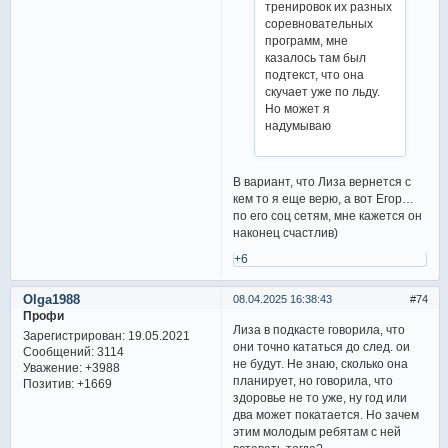
тренировок их разных
соревновательных
программ, мне
казалось там был
подтекст, что она
скучает уже по льду.
Но может я
надумываю
В вариант, что Лиза вернется с
кем то я еще верю, а вот Егор…
по его соц сетям, мне кажется он
наконец счастлив)
+6
Olga1988
08.04.2025 16:38:43
74
Профи
Лиза в подкасте говорила, что
Зарегистрирован
: 19.05.2021
они точно кататься до след. ои
Сообщений:
3114
не будут. Не знаю, сколько она
Уважение:
+3988
планирует, но говорила, что
Позитив:
+1669
здоровье не то уже, ну год или
два может покатается. Но зачем
этим молодым ребятам с ней