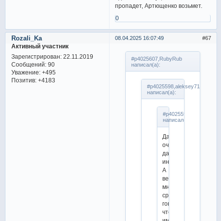
пропадет, Артющенко возьмет.
0
Rozali_Ka
08.04.2025 16:07:49
67
Активный участник
Зарегистрирован
: 22.11.2019
#p4025607,RubyRub
Сообщений:
90
написал(а):
Уважение:
+495
Позитив:
+4183
#p4025598,aleksey71
написал(а):
#p4025590,katerinovna
написал(а):
Да,
очень
даже
интересный.
А
ведь
многие
сразу
говорили,
что
им