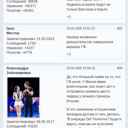
Сообщений:
38836
Надеюсь в группе будут не
Уважение:
+80371
только Виктория и Карло.
Позитив:
+46261
+2
leon
23.03.2026 22:51:23
25
Мастер
Налицо косвенное
Зарегистрирован
: 21.05.2023
доказательство завершения
Сообщений:
1750
карьеры ГФ.
Уважение:
+4237
Позитив:
+4776
+3
Александра
23.03.2026 22:56:19
26
Заблокирован
Да, это большой намёк на то, что
ГФ ушли. У Манни мама
влиятельная, всё знает, вот и
отправила забивать место
лидера у лучшего тренера
Италии.
И это заявление итальянским
молодым дуэтам от них, дескать,
"В очередь! Ок? Понятно? Будете
Зарегистрирован
: 06.06.2017
ждать, пока мы не исполним
Сообщений:
43203