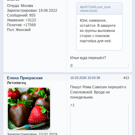
Откуда:
Москва
#p4371640,uxti_tuxti
Зарегистрирован
: 19.06.2022
написал(а):
Сообщений:
955
Уважение:
+3122
Юля, наверное,
Позитив:
+17569
остаётся. В аккаунте
Пол:
Женский
их группы выложена
сторис с поиском
партнёра для неё.
Илья куда перешёл?
0
Елена Прекрасная
15.03.2026 15:03:38
13
Летописец
Пишут Рома Савосин перешёл к
Соколовской. Вроде не
понедельник.
+1
Зарегистрирован
: 23.02.2019