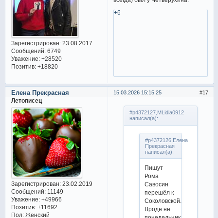
+6
Зарегистрирован
: 23.08.2017
Сообщений:
6749
Уважение:
+28520
Позитив:
+18820
Елена Прекрасная
15.03.2026 15:15:25
17
Летописец
#p4372127,MLidia0912
написал(а):
#p4372126,Елена
Прекрасная
написал(а):
Пишут
Рома
Зарегистрирован
: 23.02.2019
Савосин
Сообщений:
11149
перешёл к
Уважение:
+49966
Соколовской.
Позитив:
+11692
Вроде не
Пол:
Женский
понедельник.