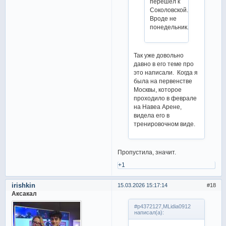
перешёл к
Соколовской.
Вроде не
понедельник.
Так уже довольно
давно в его теме про
это написали. Когда я
была на первенстве
Москвы, которое
проходило в феврале
на Навеа Арене,
видела его в
тренировочном виде.
Пропустила, значит.
+1
irishkin
15.03.2026 15:17:14
18
Аксакал
#p4372127,MLidia0912
написал(а):