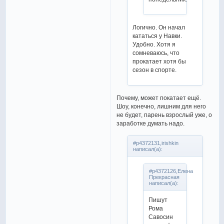
Логично. Он начал
кататься у Навки.
Удобно. Хотя я
сомневаюсь, что
прокатает хотя бы
сезон в спорте.
Почему, может покатает ещё.
Шоу, конечно, лишним для него
не будет, парень взрослый уже, о
заработке думать надо.
#p4372131,irishkin
написал(а):
#p4372126,Елена
Прекрасная
написал(а):
Пишут
Рома
Савосин