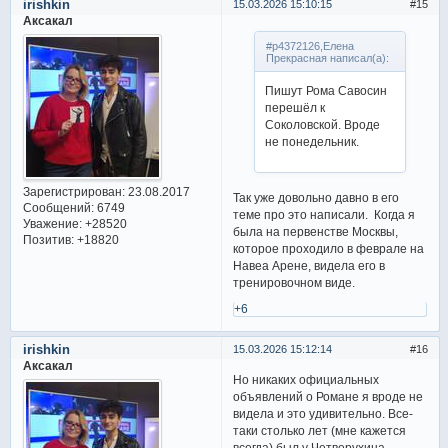
irishkin
15.03.2026 15:10:15
15
Аксакал
#p4372126,Елена
Прекрасная написал(а):
Пишут Рома Савосин
перешёл к
Соколовской. Вроде
не понедельник.
Зарегистрирован
: 23.08.2017
Так уже довольно давно в его
Сообщений:
6749
теме про это написали. Когда я
Уважение:
+28520
была на первенстве Москвы,
Позитив:
+18820
которое проходило в феврале на
Навеа Арене, видела его в
тренировочном виде.
+6
irishkin
15.03.2026 15:12:14
16
Аксакал
Но никаких официальных
объявлений о Романе я вроде не
видела и это удивительно. Все-
таки столько лет (мне кажется
всегда) был у Четверухина.