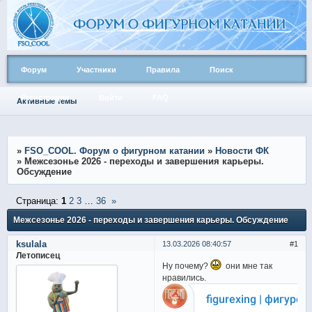
Форум
Участники
Правила
Поиск
Регистрация
Войти
FAQ
Активные темы
»
FSO_COOL. Форум о фигурном катании
»
Новости ФК
»
Межсезонье 2026 - переходы и завершения карьеры.
Обсуждение
Страница:
1
2
3
…
36
»
Межсезонье 2026 - переходы и завершения карьеры. Обсуждение
ksulala
13.03.2026 08:40:57
1
Летописец
Ну почему?
они мне так
нравились.