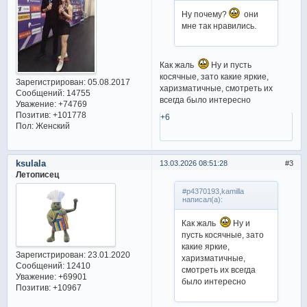
Ну почему?
они
мне так нравились.
Как жаль
Ну и пусть
косячные, зато какие яркие,
Зарегистрирован
: 05.08.2017
харизматичные, смотреть их
Сообщений:
14755
всегда было интересно
Уважение:
+74769
Позитив:
+101778
+6
Пол:
Женский
ksulala
13.03.2026 08:51:28
3
Летописец
#p4370193,kamilla
написал(а):
Как жаль
Ну и
пусть косячные, зато
какие яркие,
Зарегистрирован
: 23.01.2020
харизматичные,
Сообщений:
12410
смотреть их всегда
Уважение:
+69901
было интересно
Позитив:
+10967