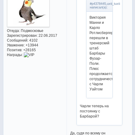
#p4378445,uxti_tuxti
написал(а):
Виктория
Манни и
Карло
Откуда:
Подмосковье
Ротлисбергер
Зарегистрирован
: 22.06.2017
перешли в
Сообщений:
4102
тренерский
Уважение:
+13944
штаб
Позитив:
+28165
Барбары
Награды:
Фузар-
Поли.
Плюс
продолжается
сотрудничество
с Чарли
Уайтом
Чарли теперь на
постоянку с
Барбарой?
Да, судя по всему он