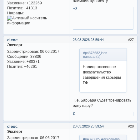
олимпийскую мечту".
Уважение:
+122269
Позитив:
+41313
+3
Награды:
cleoc
23.03.2026 23:59:44
27
Эксперт
Зарегистрирован
: 06.06.2017
#p4378682,leon
Сообщений:
38836
написал(а):
Уважение:
+80371
Позитив:
+46261
Налицо косвенное
доказательство
завершения карьеры
ГФ.
Т. е. Барбара будет тренировать
одну пару?
0
cleoc
23.03.2026 23:59:54
28
Эксперт
Зарегистрирован
: 06.06.2017
#p4378685,Александра