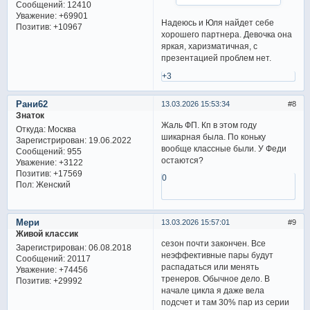
Сообщений:
12410
Уважение:
+69901
Надеюсь и Юля найдет себе
Позитив:
+10967
хорошего партнера. Девочка она
яркая, харизматичная, с
презентацией проблем нет.
+3
Рани62
13.03.2026 15:53:34
8
Знаток
Жаль ФП. Кп в этом году
Откуда:
Москва
шикарная была. По коньку
Зарегистрирован
: 19.06.2022
вообще классные были. У Феди
Сообщений:
955
остаются?
Уважение:
+3122
Позитив:
+17569
0
Пол:
Женский
Мери
13.03.2026 15:57:01
9
Живой классик
сезон почти закончен. Все
Зарегистрирован
: 06.08.2018
неэффективные пары будут
Сообщений:
20117
распадаться или менять
Уважение:
+74456
тренеров. Обычное дело. В
Позитив:
+29992
начале цикла я даже вела
подсчет и там 30% пар из серии