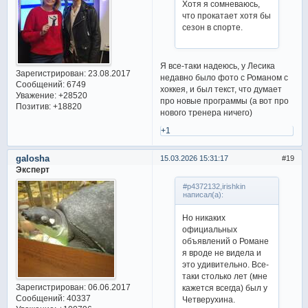
Хотя я сомневаюсь,
что прокатает хотя бы
сезон в спорте.
Я все-таки надеюсь, у Лесика
Зарегистрирован
: 23.08.2017
недавно было фото с Романом с
Сообщений:
6749
хоккея, и был текст, что думает
Уважение:
+28520
про новые программы (а вот про
Позитив:
+18820
нового тренера ничего)
+1
galosha
15.03.2026 15:31:17
19
Эксперт
#p4372132,irishkin
написал(а):
Но никаких
официальных
объявлений о Романе
я вроде не видела и
это удивительно. Все-
таки столько лет (мне
Зарегистрирован
: 06.06.2017
кажется всегда) был у
Сообщений:
40337
Четверухина.