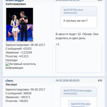
Александра
Заблокирован
#p4378708,cleoc
написал(а):
А сколько им лет?
В августе будет 32. Обоим. Они
родились в один день.
+2
Зарегистрирован
: 06.06.2017
Сообщений:
43203
Уважение:
+122269
Позитив:
+41313
Награды:
cleoc
24.03.2026 00:03:03
30
Эксперт
Зарегистрирован
: 06.06.2017
#p4378709,Александра
Сообщений:
38836
написал(а):
Уважение:
+80371
Позитив:
+46261
#p4378708,cleoc
написал(а):