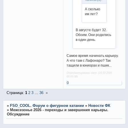
А сколько
им лет?
В августе будет 32.
Обоим. Они родились
в один день.
Самое время начинать карьеру.
А что там с Лафонаро? Так
тащили в юниорах и пшик...
Отредактировано cleoc (24.03.2026
00:03:38)
0
Страница:
1
2
3
…
36
»
»
FSO_COOL. Форум о фигурном катании
»
Новости ФК
»
Межсезонье 2026 - переходы и завершения карьеры.
Обсуждение