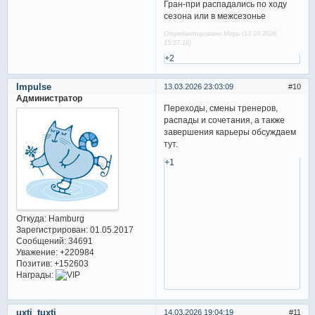
Гран-при распадались по ходу
сезона или в межсезонье
Отредактировано Мери (13.03.2026
15:57:18)
+2
Impulse
13.03.2026 23:03:09
10
Администратор
Переходы, смены тренеров,
распады и сочетания, а также
завершения карьеры обсуждаем
тут.
+1
Откуда:
Hamburg
Зарегистрирован
: 01.05.2017
Сообщений:
34691
Уважение:
+220984
Позитив:
+152603
Награды:
uxti_tuxti
14.03.2026 19:04:19
11