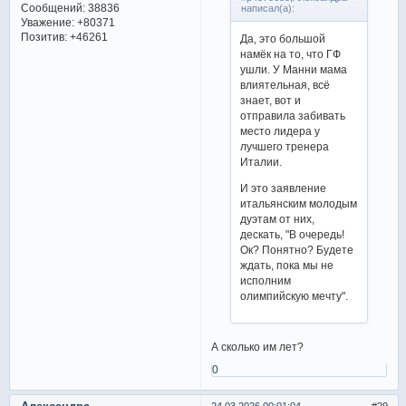
Сообщений:
38836
написал(а):
Уважение:
+80371
Позитив:
+46261
Да, это большой
намёк на то, что ГФ
ушли. У Манни мама
влиятельная, всё
знает, вот и
отправила забивать
место лидера у
лучшего тренера
Италии.
И это заявление
итальянским молодым
дуэтам от них,
дескать, "В очередь!
Ок? Понятно? Будете
ждать, пока мы не
исполним
олимпийскую мечту".
А сколько им лет?
0
24.03.2026 00:01:04
29