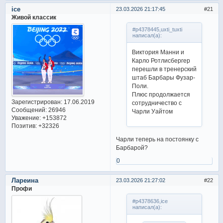
ice
23.03.2026 21:17:45
21
Живой классик
#p4378445,uxti_tuxti
написал(а):
Виктория Манни и
Карло Ротлисбергер
перешли в тренерский
штаб Барбары Фузар-
Поли.
Плюс продолжается
Зарегистрирован
: 17.06.2019
сотрудничество с
Сообщений:
26946
Чарли Уайтом
Уважение:
+153872
Позитив:
+32326
Чарли теперь на постоянку с
Барбарой?
0
Лареина
23.03.2026 21:27:02
22
Профи
#p4378636,ice
написал(а):