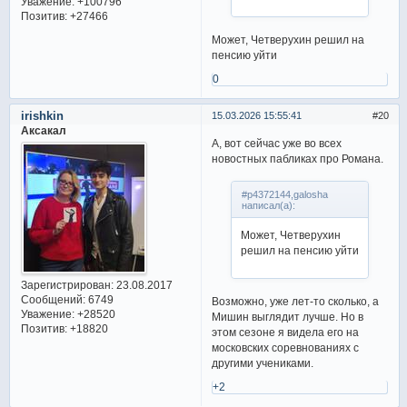
Уважение:
+100796
Позитив:
+27466
Может, Четверухин решил на
пенсию уйти
0
irishkin
15.03.2026 15:55:41
20
Аксакал
А, вот сейчас уже во всех
новостных пабликах про Романа.
#p4372144,galosha
написал(а):
Может, Четверухин
решил на пенсию уйти
Зарегистрирован
: 23.08.2017
Сообщений:
6749
Возможно, уже лет-то сколько, а
Уважение:
+28520
Мишин выглядит лучше. Но в
Позитив:
+18820
этом сезоне я видела его на
московских соревнованиях с
другими учениками.
+2