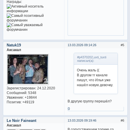
Награды:
Natuk19
13.03.2026 09:14:26
5
Аксакал
#p4370202,uxti_tuxti
написал(а):
Очень жаль ((
В другом тг канале
пишут, что Илья уже
нашёл новую девочку.
Зарегистрирован
: 24.12.2020
Сообщений:
5348
Уважение:
+19844
В другую группу перешёл?
Позитив:
+49119
0
Le Noir Faineant
13.03.2026 09:19:46
6
Аксакал
В сопутствующем топике со