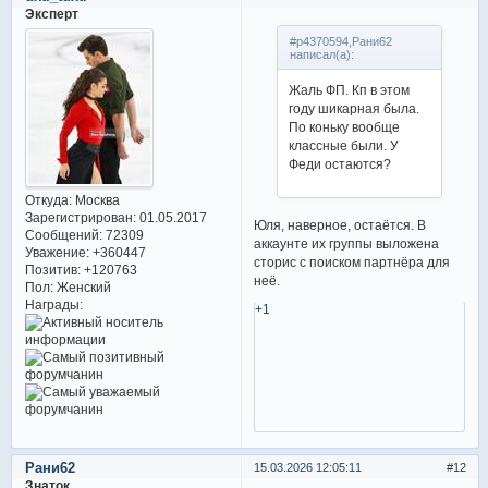
Эксперт
#p4370594,Рани62
написал(а):
Жаль ФП. Кп в этом
году шикарная была.
По коньку вообще
классные были. У
Феди остаются?
Откуда:
Москва
Зарегистрирован
: 01.05.2017
Юля, наверное, остаётся. В
Сообщений:
72309
аккаунте их группы выложена
Уважение:
+360447
сторис с поиском партнёра для
Позитив:
+120763
неё.
Пол:
Женский
Награды:
+1
Рани62
15.03.2026 12:05:11
12
Знаток