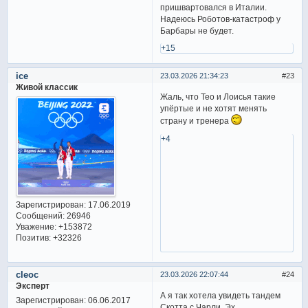
пришвартовался в Италии.
Надеюсь Роботов-катастроф у
Барбары не будет.
+15
ice
23.03.2026 21:34:23
23
Живой классик
Жаль, что Тео и Лоисья такие
упёртые и не хотят менять
страну и тренера
+4
Зарегистрирован
: 17.06.2019
Сообщений:
26946
Уважение:
+153872
Позитив:
+32326
cleoc
23.03.2026 22:07:44
24
Эксперт
А я так хотела увидеть тандем
Зарегистрирован
: 06.06.2017
Скотта с Чарли. Эх....