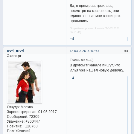
Да, я прям расстроилась,
несмотря на косячность, они
единственные мне в юниорах
нравились.
Отредактировано ksulala (14.03.2026
06:51:40)
+4
uxti_tuxti
13.03.2026 09:07:47
4
Эксперт
Очень жаль ((
В другом тг канале пишут, что
Илья уже нашёл новую девочку.
+4
Откуда:
Москва
Зарегистрирован
: 01.05.2017
Сообщений:
72309
Уважение:
+360447
Позитив:
+120763
Пол:
Женский