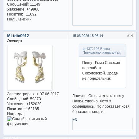
Сообщений:
11149
Уважение:
+49966
Позитив:
+11692
Пол:
Женский
MLidia0912
15.03.2026 15:06:14
14
Эксперт
#p4372126,Елена
Прекрасная написал(а):
Пишут Рома Савосин
перешёл к
Соколовской. Вроде
не понедельник.
Зарегистрирован
: 07.06.2017
Логично. Он начал кататься у
Сообщений:
59873
Навки. Удобно. Хотя я
Уважение:
+152020
сомневаюсь, что прокатает хотя
Позитив:
+162185
бы сезон в спорте.
Награды:
+3