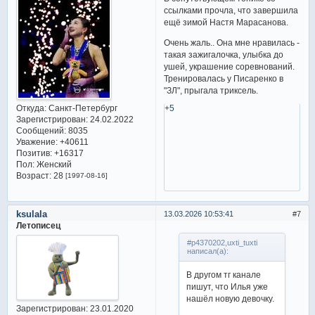
ссылками прочла, что завершила
ещё зимой Настя Марасанова.
Очень жаль.. Она мне нравилась -
такая зажигалочка, улыбка до
ушей, украшение соревнований.
Тренировалась у Писаренко в
"ЗЛ", прыгала триксель.
+5
Откуда:
Санкт-Петербург
Зарегистрирован
: 24.02.2022
Сообщений:
8035
Уважение:
+40611
Позитив:
+16317
Пол:
Женский
Возраст:
28
[1997-08-16]
ksulala
13.03.2026 10:53:41
7
Летописец
#p4370202,uxti_tuxti
написал(а):
В другом тг канале
пишут, что Илья уже
нашёл новую девочку.
Зарегистрирован
: 23.01.2020