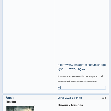
https://www.instagram.com/mishage8?
igsh … Jwbzk1bg==
Компания Meta признана в России экстремистской
организацией, ее деятельность запрещена.
+3
Anais
05.06.2026 13:54:58
38
Профи
Николай Мемола