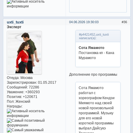
uxti_tuxti
04.06.2026 19:30:03
36
Эксперт
#p4421452,uxti_tuxti
написал(а):
Сота Ямамото
Постановка кп - Кана
Мурамото
Дополнение про программы
Откуда:
Москва
Зарегистрирован
: 01.05.2017
Сообщений:
72286
Сота Ямамото
Уважение:
+360293
работал с
Позитив:
+120671
хореографом Кендзи
Пол:
Женский
Миямото над своей
Награды:
новой произвольной
программой. Музыку
для его новой
короткой программы
выбрал Дайсукэ