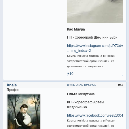
Као Миура
ПП - хореограф Ше-Линн Бурн
https://www.instagram.com/p/DZXdvBJi
… mg_index=2
Компания Meta признана в России
экстремистской организацией, ее
деятельность запрещена.
+10
Anais
09.06.2026 18:44:56
44
Профи
Ольга Микутина
КП - хореограф Артем
Федорченко
https://www.facebook.com/reel/10045
Компания Meta признана в России
экстремистской организацией, ее