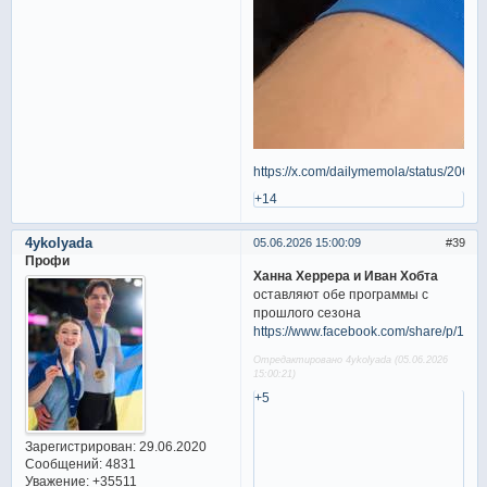
https://x.com/dailymemola/status/20
+14
4ykolyada
05.06.2026 15:00:09
39
Профи
Ханна Херрера и Иван Хобта
оставляют обе программы с
прошлого сезона
https://www.facebook.com/share/p/1
Отредактировано 4ykolyada (05.06.2026
15:00:21)
+5
Зарегистрирован
: 29.06.2020
Сообщений:
4831
Уважение:
+35511