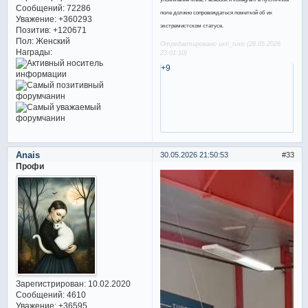
Сообщений:
72286
поле должно сопровождаться пометкой об их
Уважение:
+360293
экстремистском статусе.
Позитив:
+120671
Пол:
Женский
Отредактировано uxti_tuxti (28.05.2026
Награды:
23:01:10)
+9
Anais
30.05.2026 21:50:53
33
Профи
Зарегистрирован
: 10.02.2020
Сообщений:
4610
Уважение:
+36595