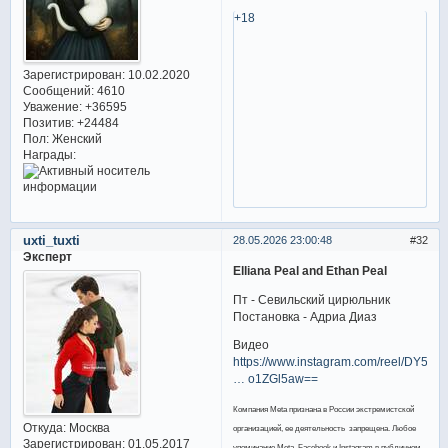
+18
Зарегистрирован
: 10.02.2020
Сообщений:
4610
Уважение:
+36595
Позитив:
+24484
Пол:
Женский
Награды:
uxti_tuxti
28.05.2026 23:00:48
32
Эксперт
Elliana Peal and Ethan Peal
Пт - Севильский цирюльник
Постановка - Адриа Диаз
Видео
https://www.instagram.com/reel/DY5Lb
… o1ZGl5aw==
Компания Meta признана в России экстремистской
Откуда:
Москва
организацией, ее деятельность запрещена. Любое
Зарегистрирован
: 01.05.2017
упоминание Meta, Facebook и Instagram в публичном