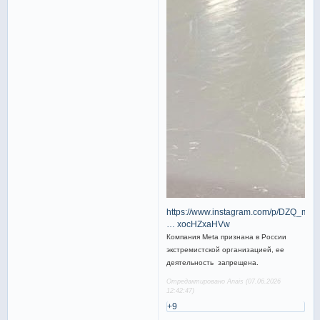
https://www.instagram.com/p/DZQ_mE
… xocHZxaHVw
Компания Meta признана в России
экстремистской организацией, ее
деятельность запрещена.
Отредактировано Anais (07.06.2026
12:42:47)
+9