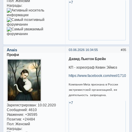
Пол:
Женский
+7
Награды:
Anais
03.06.2026 16:34:55
35
Профи
Давид Льютон Брейн
КП - хореограф Кевин Эймоз
https://www.facebook.com/reel/17108
Компания Meta признана в России
экстремистской организацией, ее
деятельность запрещена.
+7
Зарегистрирован
: 10.02.2020
Сообщений:
4610
Уважение:
+36595
Позитив:
+24484
Пол:
Женский
Награды: