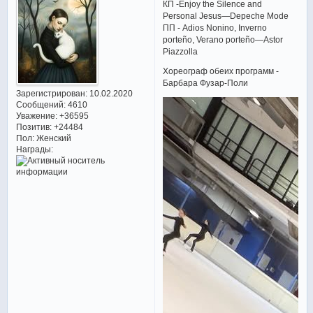
КП -Enjoy the Silence and
Personal Jesus—Depeche Mode
ПП - Adios Nonino, Inverno
porteño, Verano porteño—Astor
Piazzolla
Хореограф обеих программ -
Барбара Фузар-Поли
Зарегистрирован
: 10.02.2020
Сообщений:
4610
Уважение:
+36595
Позитив:
+24484
Пол:
Женский
Награды: