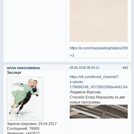
https://x.com/majuskating/status/206
+3
алла николаевна
09.06.2026 08:34:21
42
Эксперт
https://vk.com/bosst_channel?
z=photo-
179686248_457289199/da4e6134a2a
Людмила Фурсова
Спасибо Егору Мурашову за две
новые программы
Зарегистрирован
: 29.04.2017
Сообщений:
78900
Уважение:
+443621