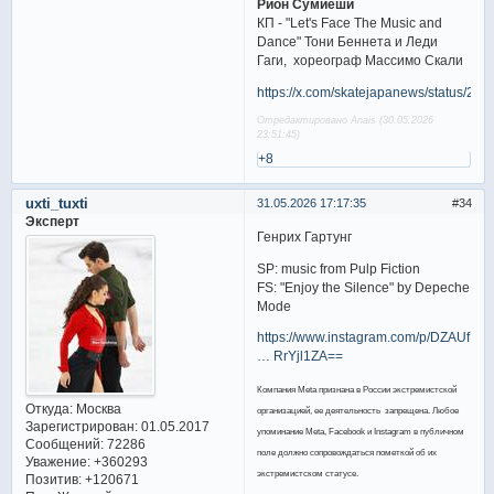
Рион Сумиёши
КП - "Let's Face The Music and
Dance" Тони Беннета и Леди
Гаги, хореограф Массимо Скали
https://x.com/skatejapanews/status/
Отредактировано Anais (30.05.2026
23:51:45)
+8
uxti_tuxti
31.05.2026 17:17:35
34
Эксперт
Генрих Гартунг
SP: music from Pulp Fiction
FS: "Enjoy the Silence" by Depeche
Mode
https://www.instagram.com/p/DZAUfE
… RrYjl1ZA==
Компания Meta признана в России экстремистской
Откуда:
Москва
организацией, ее деятельность запрещена. Любое
Зарегистрирован
: 01.05.2017
упоминание Meta, Facebook и Instagram в публичном
Сообщений:
72286
поле должно сопровождаться пометкой об их
Уважение:
+360293
экстремистском статусе.
Позитив:
+120671