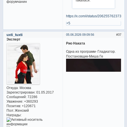
Такахаси.
https://x.com/i/status/2062557623736
+5
uxti_tuxti
05.06.2026 09:09:56
37
Эксперт
Рио Наката
Одна из программ- Гладиатор.
Постановщик-Миша Ге
Откуда:
Москва
Зарегистрирован
: 01.05.2017
Сообщений:
72286
Уважение:
+360293
Позитив:
+120671
Пол:
Женский
Награды: