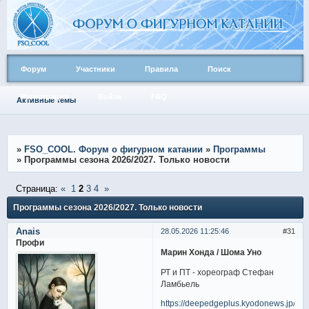
Форум
Участники
Правила
Поиск
Регистрация
Войти
FAQ
Активные темы
»
FSO_COOL. Форум о фигурном катании
»
Программы
»
Программы сезона 2026/2027. Только новости
Страница:
«
1
2
3
4
»
Программы сезона 2026/2027. Только новости
Anais
28.05.2026 11:25:46
31
Профи
Марин Хонда / Шома Уно
РТ и ПТ - хореограф Стефан
Ламбьель
https://deepedgeplus.kyodonews.jp/ne