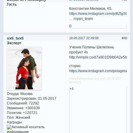
Гость
Константин Милюков, 4S.
https://www.instagram.com/p/BZIgSCN
… royan_team
0
uxti_tuxti
18.09.2017 22:49:08
40
Эксперт
Ученик Полины Шелепень
пробует 4s
http://vimple.co/d7a901f26fd042e5b3
сторис
https://www.instagram.com/pelageia95/
Отредактировано uxti_tuxti (18.09.2017
23:09:27)
+4
Откуда:
Москва
Зарегистрирован
: 01.05.2017
Сообщений:
72292
Уважение:
+360339
Позитив:
+120721
Пол:
Женский
Награды: