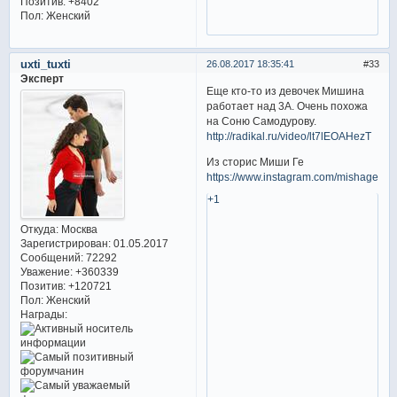
Позитив:
+8402
Пол:
Женский
uxti_tuxti
26.08.2017 18:35:41
33
Эксперт
Еще кто-то из девочек Мишина
работает над 3А. Очень похожа
на Соню Самодурову.
http://radikal.ru/video/lt7lEOAHezT
Из сторис Миши Ге
https://www.instagram.com/mishage8/
+1
Откуда:
Москва
Зарегистрирован
: 01.05.2017
Сообщений:
72292
Уважение:
+360339
Позитив:
+120721
Пол:
Женский
Награды: