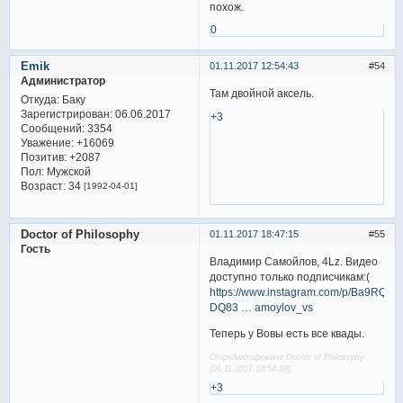
похож.
0
Emik
01.11.2017 12:54:43
54
Администратор
Там двойной аксель.
Откуда:
Баку
Зарегистрирован
: 06.06.2017
+3
Сообщений:
3354
Уважение:
+16069
Позитив:
+2087
Пол:
Мужской
Возраст:
34
[1992-04-01]
Doctor of Philosophy
01.11.2017 18:47:15
55
Гость
Владимир Самойлов, 4Lz. Видео
доступно только подписчикам:(
https://www.instagram.com/p/Ba9RQu-
DQ83 … amoylov_vs
Теперь у Вовы есть все квады.
Отредактировано Doctor of Philosophy
(01.11.2017 18:54:28)
+3