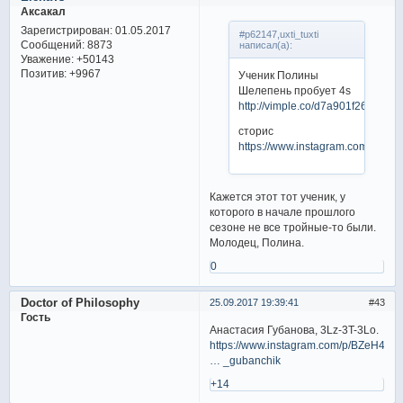
Аксакал
Зарегистрирован
: 01.05.2017
#p62147,uxti_tuxti
Сообщений:
8873
написал(а):
Уважение:
+50143
Позитив:
+9967
Ученик Полины
Шелепень пробует 4s
http://vimple.co/d7a901f26fd04
сторис
https://www.instagram.com/pelag
Кажется этот тот ученик, у
которого в начале прошлого
сезоне не все тройные-то были.
Молодец, Полина.
0
Doctor of Philosophy
25.09.2017 19:39:41
43
Гость
Анастасия Губанова, 3Lz-3T-3Lo.
https://www.instagram.com/p/BZeH4R
… _gubanchik
+14