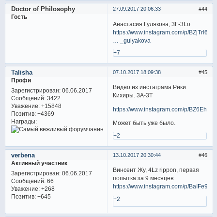
Doctor of Philosophy
27.09.2017 20:06:33
44
Гость
Анастасия Гулякова, 3F-3Lo
https://www.instagram.com/p/BZjTrI6jD
… _gulyakova
+7
Talisha
07.10.2017 18:09:38
45
Профи
Видео из инстаграма Рики
Зарегистрирован
: 06.06.2017
Кихиры. 3А-3Т
Сообщений:
3422
Уважение:
+15848
https://www.instagram.com/p/BZ6Eh8P
Позитив:
+4369
Награды:
Может быть уже было.
+2
verbena
13.10.2017 20:30:44
46
Активный участник
Винсент Жу, 4Lz rippon, первая
Зарегистрирован
: 06.06.2017
попытка за 9 месяцев
Сообщений:
66
https://www.instagram.com/p/BaIFe95F
Уважение:
+268
Позитив:
+645
+2