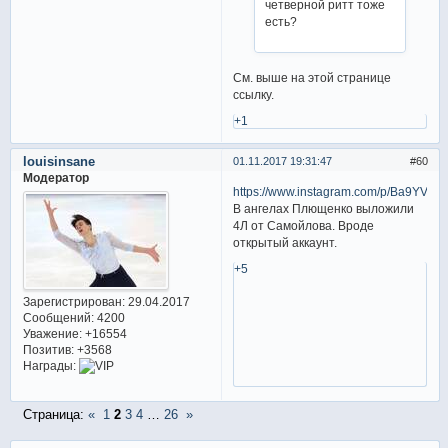
четверной ритт тоже
есть?
См. выше на этой странице
ссылку.
+1
louisinsane
01.11.2017 19:31:47
60
Модератор
https://www.instagram.com/p/Ba9YVD
В ангелах Плющенко выложили
4Л от Самойлова. Вроде
открытый аккаунт.
+5
Зарегистрирован
: 29.04.2017
Сообщений:
4200
Уважение:
+16554
Позитив:
+3568
Награды:
Страница:
«
1
2
3
4
…
26
»