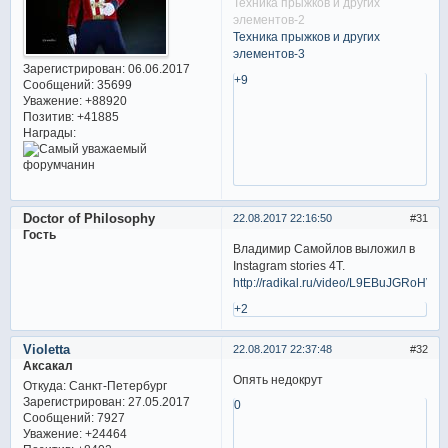
Техника прыжков и других
элементов-2
Техника прыжков и других
элементов-3
Зарегистрирован
: 06.06.2017
+9
Сообщений:
35699
Уважение:
+88920
Позитив:
+41885
Награды:
Doctor of Philosophy
22.08.2017 22:16:50
31
Гость
Владимир Самойлов выложил в
Instagram stories 4T.
http://radikal.ru/video/L9EBuJGRoHV
+2
Violetta
22.08.2017 22:37:48
32
Аксакал
Опять недокрут
Откуда:
Санкт-Петербург
Зарегистрирован
: 27.05.2017
0
Сообщений:
7927
Уважение:
+24464