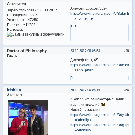
Летописец
Алексей Ерохов, 3Lz-4T
Зарегистрирован
: 08.08.2017
https://www.instagram.com/p/BabmEXA
Сообщений:
13851
… xeyerokhov
Уважение:
+47250
Позитив:
+11752
+11
Награды:
Doctor of Philosophy
23.10.2017 08:08:53
49
Гость
Джозеф Фан, 4S
https://www.instagram.com/p/BacoVez
… seph_phan_
0
irishkin
29.10.2017 00:06:16
50
Аксакал
А как прыгают некоторые наши
парники видели?
Илья Спиридонов
https://www.instagram.com/p/BaytXtrF0
… =ortonilya
https://www.instagram.com/p/BagTprD
… =ortonilya