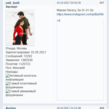
uxti_tuxti
14.10.2017 03:42:26
47
Эксперт
Мираи Нагасу, 3a-3т-2т-2р
https://www.instagram.com/p/BaNWJcS
+8
Откуда:
Москва
Зарегистрирован
: 01.05.2017
Сообщений:
72292
Уважение:
+360339
Позитив:
+120721
Пол:
Женский
Награды:
Aurinn
19.10.2017 21:21:48
48