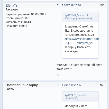
ElenaTs
01.11.2017 19:25:16
58
Аксакал
Зарегистрирован
: 01.05.2017
#p112442,Doctor of
Сообщений:
8873
Philosophy написал(а):
Уважение:
+50143
Позитив:
+9967
Владимир Самойлов,
4Lz. Видео доступно
только подписчикам:(
https://www.instagram.com/p/Ba
DQ83 … amoylov_vs
Теперь у Вовы есть
все квады.
Молодец! У него четверной ритт
тоже есть?
0
Doctor of Philosophy
01.11.2017 19:26:55
59
Гость
#p112479,ElenaTs
написал(а):
Молодец! У него