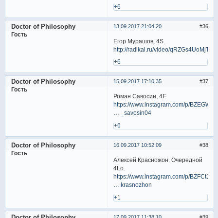
+6
Doctor of Philosophy
13.09.2017 21:04:20
36
Гость
Егор Мурашов, 4S.
http://radikal.ru/video/qRZGs4UoMjT
+6
Doctor of Philosophy
15.09.2017 17:10:35
37
Гость
Роман Савосин, 4F.
https://www.instagram.com/p/BZEGWry
… _savosin04
+6
Doctor of Philosophy
16.09.2017 10:52:09
38
Гость
Алексей Красножон. Очередной
4Lo.
https://www.instagram.com/p/BZFCtJ7l
… krasnozhon
+1
Doctor of Philosophy
17.09.2017 11:38:10
39