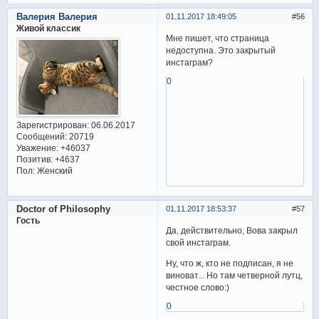
Валерия Валерия
01.11.2017 18:49:05
56
Живой классик
Мне пишет, что страница
недоступна. Это закрытый
инстаграм?
0
Зарегистрирован
: 06.06.2017
Сообщений:
20719
Уважение:
+46037
Позитив:
+4637
Пол:
Женский
Doctor of Philosophy
01.11.2017 18:53:37
57
Гость
Да, действительно, Вова закрыл
свой инстаграм.
Ну, что ж, кто не подписан, я не
виноват... Но там четверной лутц,
честное слово:)
0