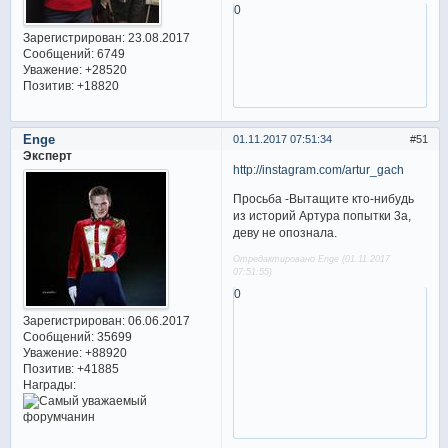
0
Зарегистрирован
: 23.08.2017
Сообщений:
6749
Уважение:
+28520
Позитив:
+18820
Enge
01.11.2017 07:51:34
51
Эксперт
http://instagram.com/artur_gach
Просьба -Вытащите кто-нибудь
из историй Артура попытки 3а,
деву не опознала.
Отредактировано Enge (01.11.2017
07:51:55)
0
Зарегистрирован
: 06.06.2017
Сообщений:
35699
Уважение:
+88920
Позитив:
+41885
Награды: