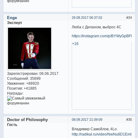
Enge
29.08.2017 06:37:02
34
Эксперт
Люба с Диланом, выброс 4С
https://instagram.com/p/BYWyGpBFlPe/
+16
Зарегистрирован
: 06.06.2017
Сообщений:
35699
Уважение:
+88920
Позитив:
+41885
Награды:
Doctor of Philosophy
08.09.2017 21:09:09
35
Гость
Владимир Самойлов, 4Lo.
http://radikal.ru/video/NwNu8D1Em02