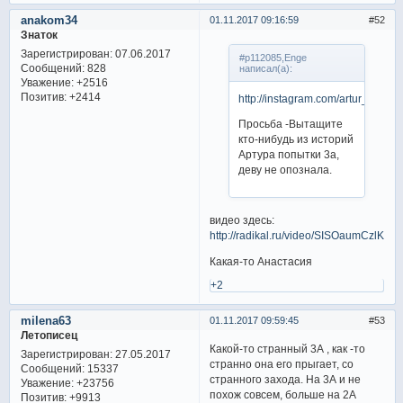
anakom34
01.11.2017 09:16:59
52
Знаток
Зарегистрирован
: 07.06.2017
#p112085,Enge
Сообщений:
828
написал(а):
Уважение:
+2516
Позитив:
+2414
http://instagram.com/artur_gach
Просьба -Вытащите
кто-нибудь из историй
Артура попытки 3а,
деву не опознала.
видео здесь:
http://radikal.ru/video/SISOaumCzlK
Какая-то Анастасия
+2
milena63
01.11.2017 09:59:45
53
Летописец
Какой-то странный 3А , как -то
Зарегистрирован
: 27.05.2017
странно она его прыгает, со
Сообщений:
15337
странного захода. На 3А и не
Уважение:
+23756
похож совсем, больше на 2А
Позитив:
+9913