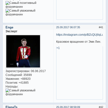
Enge
25.09.2017 06:07:35
41
Эксперт
https://instagram.com/p/BZcQUjllqLu/
Красивое вращение от Эми Лин.
+1
Зарегистрирован
: 06.06.2017
Сообщений:
35699
Уважение:
+88920
Позитив:
+41885
Награды:
ElenaTs
25.09.2017 08:59:09
42