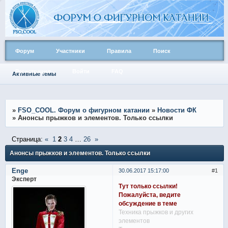
Форум
Участники
Правила
Поиск
Регистрация
Войти
FAQ
Активные темы
»
FSO_COOL. Форум о фигурном катании
»
Новости ФК
»
Анонсы прыжков и элементов. Только ссылки
Страница:
«
1
2
3
4
…
26
»
Анонсы прыжков и элементов. Только ссылки
Enge
30.06.2017 15:17:00
1
Эксперт
Тут только ссылки!
Пожалуйста, ведите
обсуждение в теме
Техника прыжков и других
элементов