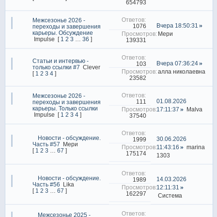
654793
Межсезонье 2026 -
Вчера 18:50:31
1076
переходы и завершения
карьеры. Обсуждение
Мери
Impulse
[
1
2
3
…
36
]
139331
Статьи и интервью -
Вчера 07:36:24
103
только ссылки #7
Clever
алла николаевна
[
1
2
3
4
]
23582
Межсезонье 2026 -
01.08.2026
111
переходы и завершения
карьеры. Только ссылки
17:11:37
Malva
Impulse
[
1
2
3
4
]
37540
Новости - обсуждение.
30.06.2026
1999
Часть #57
Мери
11:43:16
marina
[
1
2
3
…
67
]
175174
1303
Новости - обсуждение.
14.03.2026
1989
Часть #56
Lika
12:11:31
[
1
2
3
…
67
]
162297
Система
Межсезонье 2025 -