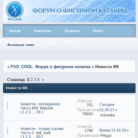
Форум
Участники
Правила
Поиск
Регистрация
Войти
FAQ
Активные темы
»
FSO_COOL. Форум о фигурном катании
»
Новости ФК
Страница:
1
2
3
4
»
Новости ФК
Новости - обсуждение.
Сегодня
761
Часть #58
Impulse
01:35:27
[
1
2
3
…
26
]
76693
m1reska
Новости - только ссылки.
Вчера 21:42:16
1786
Часть 2
uxti_tuxti
Риццо
[
1
2
3
…
60
]