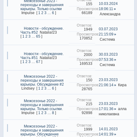
Межсезонье 2023 -
10.03.2024
155
переходы и завершения
карьеры. Только ссылки
18:06:11
66189
Impulse
[
1
2
3
…
6
]
Александра
Новости - обсуждение.
03.07.2023
1949
Часть #52
Natalia!23
21:15:09
[
1
2
3
…
65
]
170852
Система
Новости - обсуждение.
30.03.2023
2000
Часть #51
Natalia!23
07:53:36
[
1
2
3
…
67
]
169533
Система
Межсезонье 2022 -
23.03.2023
150
переходы и завершения
карьеры. Обсуждение #2
21:06:14
Кира
Lindsey
[
1
2
3
…
6
]
28765
Межсезонье 2022 -
23.03.2023
215
переходы и завершения
карьеры. Только ссылки.
17:01:36
алла
92898
Impulse
[
1
2
3
…
8
]
николаевна
Межсезонье 2022 -
14.01.2023
1999
переходы и завершения
карьеры. Обсуждение
14:01:39