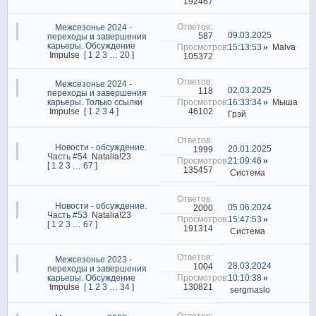
192467
Межсезонье 2024 -
09.03.2025
587
переходы и завершения
карьеры. Обсуждение
15:13:53
Malva
Impulse
[
1
2
3
…
20
]
105372
Межсезонье 2024 -
02.03.2025
118
переходы и завершения
карьеры. Только ссылки
16:33:34
Мыша
46102
Impulse
[
1
2
3
4
]
Грэй
Новости - обсуждение.
20.01.2025
1999
Часть #54
Natalia!23
21:09:46
[
1
2
3
…
67
]
135457
Система
Новости - обсуждение.
05.06.2024
2000
Часть #53
Natalia!23
15:47:53
[
1
2
3
…
67
]
191314
Система
Межсезонье 2023 -
28.03.2024
1004
переходы и завершения
карьеры. Обсуждение
10:10:38
130821
Impulse
[
1
2
3
…
34
]
sergmaslo