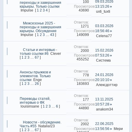
09.03.2026
100
переходы и завершения
карьеры. Только ссылки
13:15:26
43690
Impulse
[
1
2
3
4
]
uxti_tuxti
Межсезонье 2025 -
03.03.2026
1271
переходы и завершения
карьеры. Обсуждение
18:56:46
149099
Impulse
[
1
2
3
…
43
]
Celena77
Статьи и интервью -
15.02.2026
2000
только ссылки #6
Clever
07:53:26
[
1
2
3
…
67
]
455252
Система
Анонсы прыжков и
24.01.2026
778
элементов. Только
ссылки
Enge
20:10:10
183693
[
1
2
3
…
26
]
Алексдоттир
Переводы статей,
13.11.2025
177
интервью о ФК
10:57:28
louisinsane
[
1
2
3
…
6
]
44890
anakom34
Новости - обсуждение.
22.06.2025
2002
Часть #55
Natalia!23
13:56:56
Мери
[
1
2
3
…
67
]