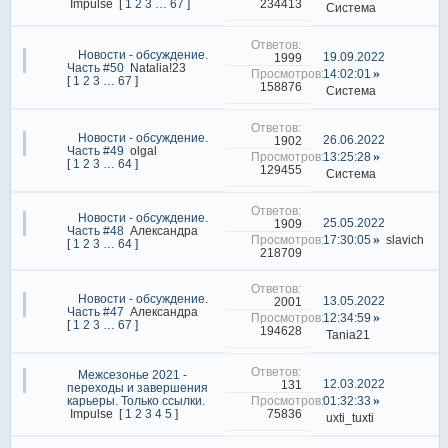
234413
Impulse
[
1
2
3
…
67
]
Система
Новости - обсуждение.
19.09.2022
1999
Часть #50
Natalia!23
14:02:01
[
1
2
3
…
67
]
158876
Система
Новости - обсуждение.
26.06.2022
1902
Часть #49
olgal
13:25:28
[
1
2
3
…
64
]
129455
Система
Новости - обсуждение.
25.05.2022
1909
Часть #48
Александра
17:30:05
slavich
[
1
2
3
…
64
]
218709
Новости - обсуждение.
13.05.2022
2001
Часть #47
Александра
12:34:59
[
1
2
3
…
67
]
194628
Tania21
Межсезонье 2021 -
12.03.2022
131
переходы и завершения
карьеры. Только ссылки.
01:32:33
75836
Impulse
[
1
2
3
4
5
]
uxti_tuxti