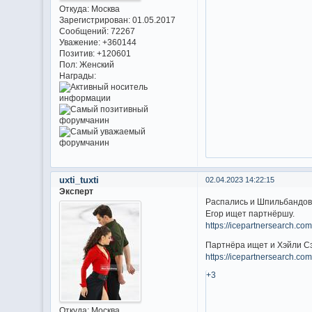
Откуда:
Москва
Зарегистрирован
: 01.05.2017
Сообщений:
72267
Уважение:
+360144
Позитив:
+120601
Пол:
Женский
Награды:
uxti_tuxti
02.04.2023 14:22:15
Эксперт
Распались и Шпильбандовс
Егор ищет партнёршу.
https://icepartnersearch.c
Партнёра ищет и Хэйли С
https://icepartnersearch.c
+3
Откуда:
Москва