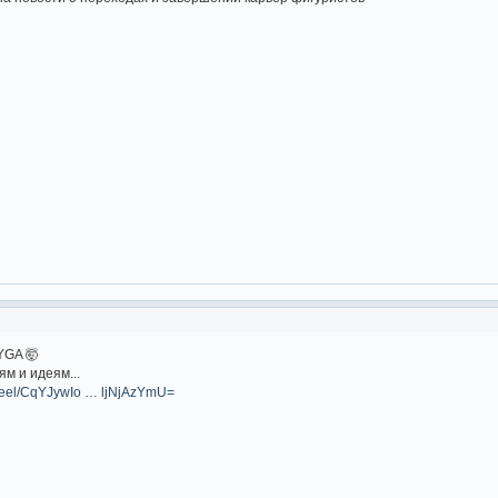
YGA 🤯
м и идеям...
/reel/CqYJywIo … ljNjAzYmU=