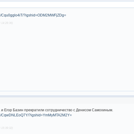
m/p/Cqu0gglo4iT/?igshid=ODM2MWFjZDg=
 14:28:36)
 и Егор Базин прекратили сотрудничество с Денисом Самохиным.
om/p/CqwDNLEoQ7Y/?igshid=YmMyMTA2M2Y=
 15:39:32)