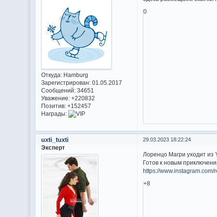
0
Откуда:
Hamburg
Зарегистрирован
: 01.05.2017
Сообщений:
34651
Уважение:
+220832
Позитив:
+152457
Награды:
uxti_tuxti
29.03.2023 18:22:24
Эксперт
Лоренцо Магри уходит из 
Готов к новым приключения
https://www.instagram.com
+8