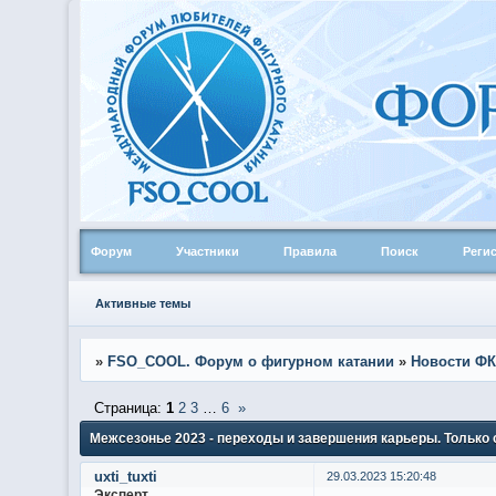
Форум
Участники
Правила
Поиск
Реги
Активные темы
»
FSO_COOL. Форум о фигурном катании
»
Новости ФК
Страница:
1
2
3
…
6
»
Межсезонье 2023 - переходы и завершения карьеры. Только
uxti_tuxti
29.03.2023 15:20:48
Эксперт