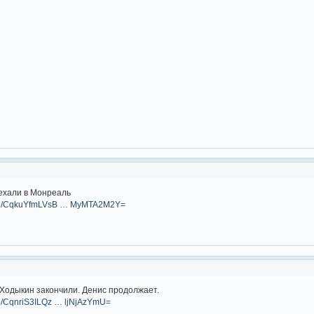
ехали в Монреаль
om/p/CqkuYfmLVsB … MyMTA2M2Y=
Ходыкин закончили. Денис продолжает.
/p/CqnriS3ILQz … ljNjAzYmU=