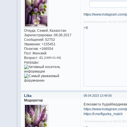
https://www.instagram.co
Отредактировано Lika (07.04.2023
+8
Откуда:
Семей, Казахстан
Зарегистрирован
: 06.06.2017
Сообщений:
52752
Уважение:
+155451
Позитив:
+166554
Пол:
Женский
Возраст:
41
[1985-01-09]
Награды:
Lika
08.04.2023 13:49:56
Модератор
Елизавета Худайбердиева
https://www.instagram.c
https://t.me/figurka_match
Отредактировано Lika (08.04.2023