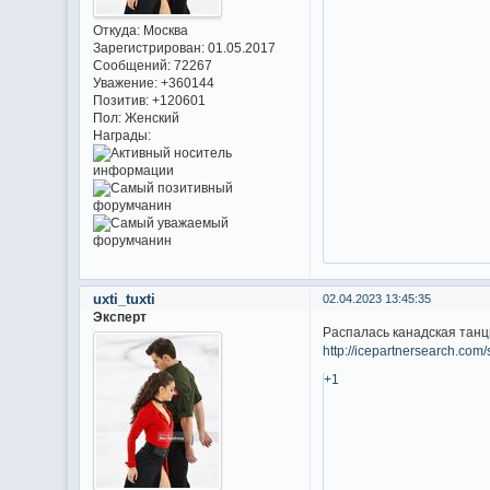
Откуда:
Москва
Зарегистрирован
: 01.05.2017
Сообщений:
72267
Уважение:
+360144
Позитив:
+120601
Пол:
Женский
Награды:
uxti_tuxti
02.04.2023 13:45:35
Эксперт
Распалась канадская танц
http://icepartnersearch.co
+1