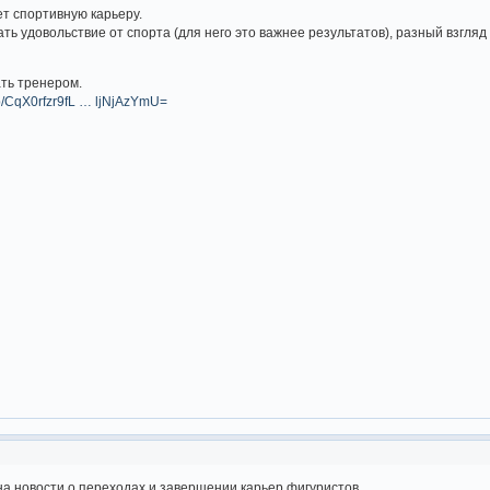
т спортивную карьеру.
ть удовольствие от спорта (для него это важнее результатов), разный взгля
ть тренером.
/p/CqX0rfzr9fL … ljNjAzYmU=
а новости о переходах и завершении карьер фигуристов