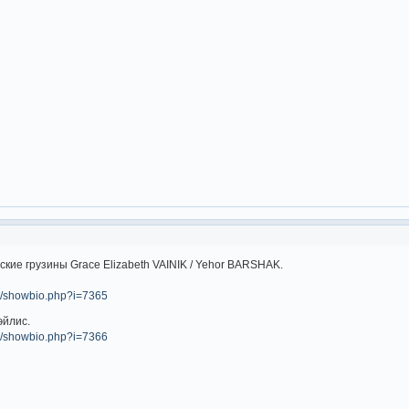
кие грузины Grace Elizabeth VAINIK / Yehor BARSHAK.
om/showbio.php?i=7365
эйлис.
om/showbio.php?i=7366