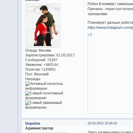
Рубен Бломмарт завершае
Причина - перестал получа
тренировки.
Планирует дальше работа
https://www.instagram.com
+7
Откуда:
Москва
Зарегистрирован
: 01.05.2017
Сообщений:
72267
Уважение:
+360144
Позитив:
+120601
Пол:
Женский
Награды:
Impulse
29.03.2023 15:45:03
Администратор
Здесь размещаем ссылки н