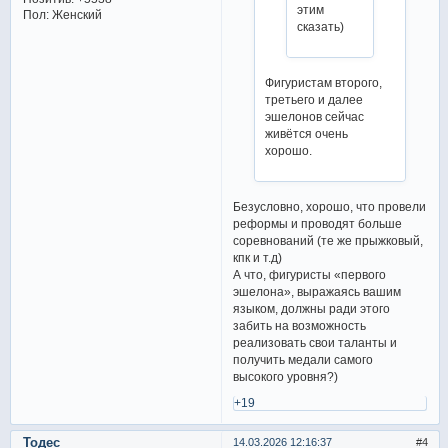
этим
Пол:
Женский
сказать)
Фигуристам второго,
третьего и далее
эшелонов сейчас
живётся очень
хорошо.
Безусловно, хорошо, что провели
реформы и проводят больше
соревнований (те же прыжковый,
кпк и т.д)
А что, фигуристы «первого
эшелона», выражаясь вашим
языком, должны ради этого
забить на возможность
реализовать свои таланты и
получить медали самого
высокого уровня?)
+19
Тодес
14.03.2026 12:16:37
4