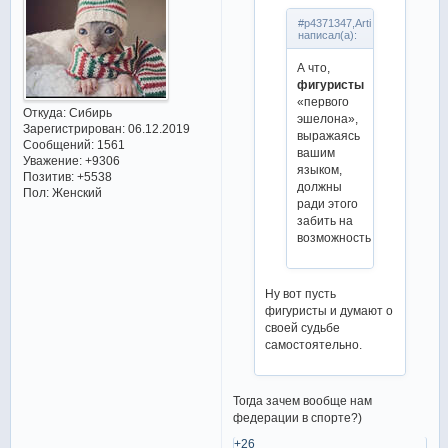
#p4371347,Arti
написал(а):
А что,
фигуристы
«первого
Откуда:
Сибирь
эшелона»,
Зарегистрирован
: 06.12.2019
выражаясь
Сообщений:
1561
вашим
Уважение:
+9306
языком,
Позитив:
+5538
должны
Пол:
Женский
ради этого
забить на
возможность
Ну вот пусть
фигуристы и думают о
своей судьбе
самостоятельно.
Тогда зачем вообще нам
федерации в спорте?)
+26