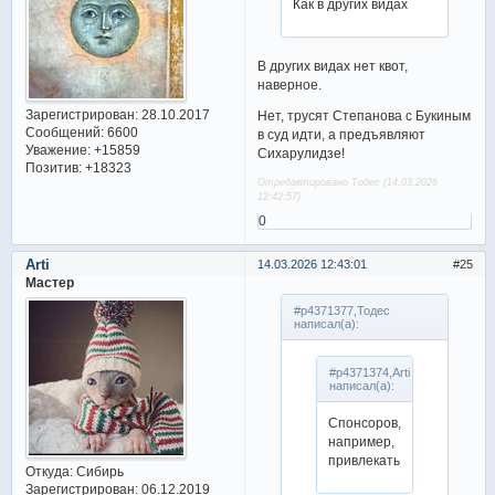
Как в других видах
В других видах нет квот,
наверное.
Зарегистрирован
: 28.10.2017
Нет, трусят Степанова с Букиным
Сообщений:
6600
в суд идти, а предъявляют
Уважение:
+15859
Сихарулидзе!
Позитив:
+18323
Отредактировано Тодес (14.03.2026
12:42:57)
0
Arti
14.03.2026 12:43:01
25
Мастер
#p4371377,Тодес
написал(а):
#p4371374,Arti
написал(а):
Спонсоров,
например,
привлекать
Откуда:
Сибирь
Зарегистрирован
: 06.12.2019