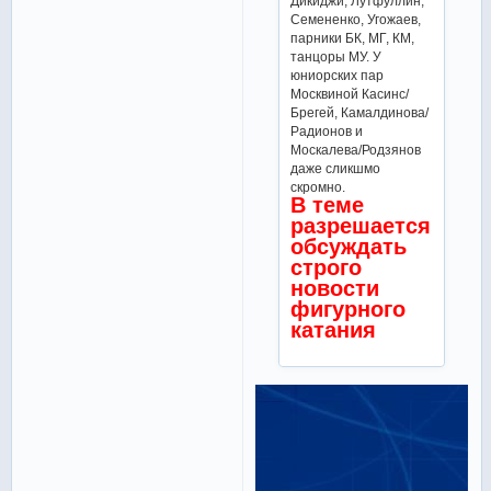
Дикиджи, Лутфуллин,
Семененко, Угожаев,
парники БК, МГ, КМ,
танцоры МУ. У
юниорских пар
Москвиной Касинс/
Брегей, Камалдинова/
Радионов и
Москалева/Родзянов
даже сликшмо
скромно.
В теме
разрешается
обсуждать
строго
новости
фигурного
катания