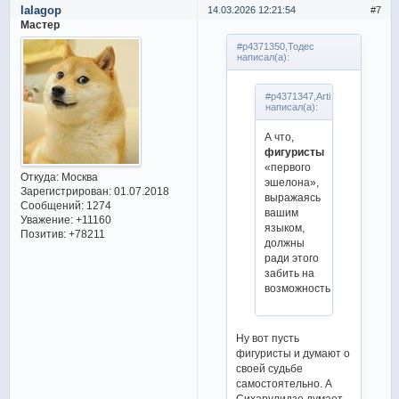
lalagop
14.03.2026 12:21:54
7
Мастер
#p4371350,Тодес
написал(а):
#p4371347,Arti
написал(а):
А что,
фигуристы
«первого
Откуда:
Москва
эшелона»,
Зарегистрирован
: 01.07.2018
выражаясь
Сообщений:
1274
вашим
Уважение:
+11160
языком,
Позитив:
+78211
должны
ради этого
забить на
возможность
Ну вот пусть
фигуристы и думают о
своей судьбе
самостоятельно. А
Сихарулидзе думает