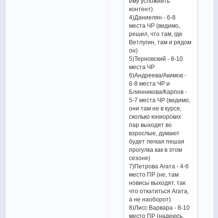
ему усложнить
контент)
4)Даниелян - 6-8
места ЧР (видимо,
решил, что там, где
Ветлугин, там и рядом
он)
5)Терновский - 8-10
места ЧР
6)Андреева/Акимов -
6-8 места ЧР и
Блинникова/Карпов -
5-7 места ЧР (видимо,
они там не в курсе,
сколько юниорских
пар выходят во
взрослые, думают
будет легкая пешая
прогулка как в этом
сезоне)
7)Петрова Агата - 4-6
место ПР (не, там
новисы выходят, так
что откатиться Агата,
а не наоборот).
8)Лисс Варвара - 8-10
место ПР (надеюсь,