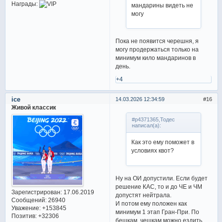
Награды:
мандарины видеть не
могу
Пока не появится черешня, я
могу продержаться только на
минимум кило мандаринов в
день.
+4
ice
14.03.2026 12:34:59
16
Живой классик
#p4371365,Тодес
написал(а):
Как это ему поможет в
условиях квот?
Ну на ОИ допустили. Если будет
решение КАС, то и до ЧЕ и ЧМ
Зарегистрирован
: 17.06.2019
допустят нейтрала.
Сообщений:
26940
И потом ему положен как
Уважение:
+153845
минимум 1 этап Гран-При. По
Позитив:
+32306
бешкам, чешкам можно ездить