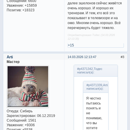
Сообщений:
6600
далее эшелонов сейчас живётся
Уважение:
+15859
очень хорошо. И хорошо их
Позитив:
+18323
тренерам. И тем, кто всё это
показывает в телевизоре и на
окко. Многим очень хорошо. Всё
перечеркнуть будет тяжело.
Отредактировано Тодес (14.03.2026
12:13:35)
+15
Arti
14.03.2026 12:13:47
3
Мастер
#p4371342,Тодес
написал(а):
#p4371339,Arti
написал(а):
Я честно
пытаюсь
понять и
Откуда:
Сибирь
не
Зарегистрирован
: 06.12.2019
понимаю,
Сообщений:
1561
что вы
Уважение:
+9306
хотите
Позитив:
+5538