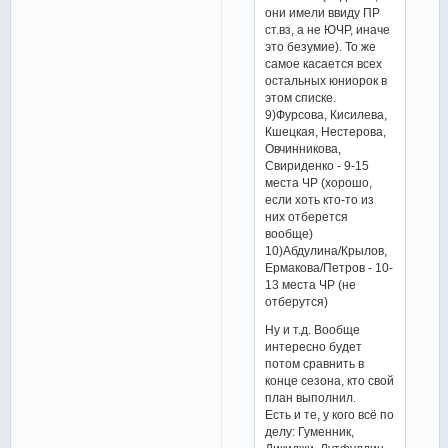
они имели ввиду ПР
ст.вз, а не ЮЧР, иначе
это безумие). То же
самое касается всех
остальных юниорок в
этом списке.
9)Фурсова, Кисилева,
Кшецкая, Нестерова,
Овчинникова,
Свириденко - 9-15
места ЧР (хорошо,
если хоть кто-то из
них отберется
вообще)
10)Абдулина/Крылов,
Ермакова/Петров - 10-
13 места ЧР (не
отберутся)
Ну и т.д. Вообще
интересно будет
потом сравнить в
конце сезона, кто свой
план выполнил.
Есть и те, у кого всё по
делу: Гуменник,