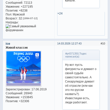
канале.
Сообщений:
72113
Уважение:
+227195
Позитив:
+8238
+24
Пол:
Мужской
Возраст:
32
[1994-07-12]
Награды:
ice
14.03.2026 12:27:43
10
Живой классик
#p4371350,Тодес
написал(а):
Ну вот пусть
фигуристы и думают о
своей судьбе
самостоятельно. А
Сихарулидзе думает
об отрасли (или как
Зарегистрирован
: 17.06.2019
это по-русски
Сообщений:
26940
назвать?).
Уважение:
+153845
Инвестиции есть,
Позитив:
+32306
люди работают.