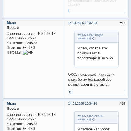
Отредактировано Тодес (14.03.2026
12:34:17)
0
Мыш
14.03.2026 12:32:03
14
Профи
Зарегистрирован
: 10.09.2018
#p4371342,Тодес
Сообщений:
4974
написал(а):
Уважение:
+20522
Позитив:
+30680
И тем, кто всё это
Награды:
показывает в
телевизоре и на окко
ОККО показывает как раз (и
спасибо им большое!) все
международные старты.
+5
Мыш
14.03.2026 12:34:50
15
Профи
Зарегистрирован
: 10.09.2018
#p4371364,cris85
Сообщений:
4974
написал(а):
Уважение:
+20522
Позитив:
+30680
Я теперь наоборот