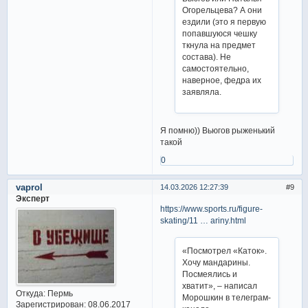
Огорельцева? А они
ездили (это я первую
попавшуюся чешку
ткнула на предмет
состава). Не
самостоятельно,
наверное, федра их
заявляла.
Я помню)) Вьюгов рыженький
такой
0
vaprol
14.03.2026 12:27:39
9
Эксперт
https://www.sports.ru/figure-
skating/11 … ariny.html
«Посмотрел «Каток».
Хочу мандарины.
Посмеялись и
хватит», – написал
Откуда:
Пермь
Морошкин в телеграм-
Зарегистрирован
: 08.06.2017