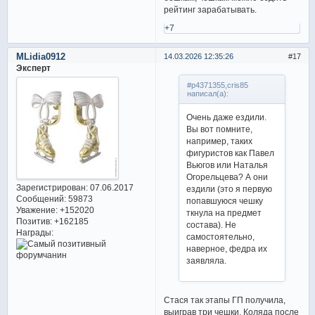
рейтинг зарабатывать.
+7
MLidia0912
14.03.2026 12:35:26
17
Эксперт
#p4371355,cris85
написал(а):
Очень даже ездили.
Вы вот помните,
например, таких
фигуристов как Павел
Вьюгов или Наталья
Огорельцева? А они
Зарегистрирован
: 07.06.2017
ездили (это я первую
Сообщений:
59873
попавшуюся чешку
Уважение:
+152020
ткнула на предмет
Позитив:
+162185
состава). Не
Награды:
самостоятельно,
наверное, федра их
заявляла.
Стася так этапы ГП получила,
выиграв три чешки. Коляда после