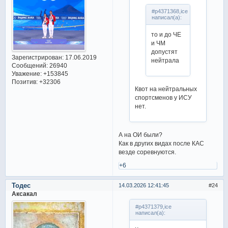
#p4371368,ice
написал(а):
то и до ЧЕ
и ЧМ
допустят
Зарегистрирован
: 17.06.2019
нейтрала
Сообщений:
26940
Уважение:
+153845
Позитив:
+32306
Квот на нейтральных
спортсменов у ИСУ
нет.
А на ОИ были?
Как в других видах после КАС
везде соревнуются.
+6
Тодес
14.03.2026 12:41:45
24
Аксакал
#p4371379,ice
написал(а):