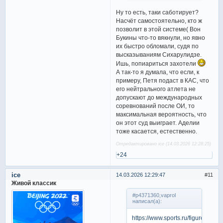
Ну то есть, таки саботирует?
Насчёт самостоятельно, кто ж
позволит в этой системе( Вон
Букины что-то вякнули, но явно
их быстро обломали, судя по
высказываниям Сихарулидзе.
Ишь, попиариться захотели
А так-то я думала, что если, к
примеру, Петя подаст в КАС, что
его нейтрального атлета не
допускают до международных
соревнований после ОИ, то
максимальная вероятность, что
он этот суд выиграет. Аделии
тоже касается, естественно.
Отредактировано ice (14.03.2026 12:28:25)
+24
ice
14.03.2026 12:29:47
11
Живой классик
#p4371360,vaprol
написал(а):
https://www.sports.ru/figure-