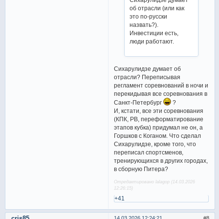
об отрасли (или как
это по-русски
назвать?).
Инвестиции есть,
люди работают.
Сихарулидзе думает об
отрасли? Переписывая
регламент соревнований в ночи и
перекидывая все соревнования в
Санкт-Петербург
?
И, кстати, все эти соревнования
(КПК, РВ, переформатирование
этапов кубка) придумал не он, а
Горшков с Коганом. Что сделал
Сихарулидзе, кроме того, что
переписал спортсменов,
тренирующихся в других городах,
в сборную Питера?
Отредактировано lalagop (14.03.2026
12:26:15)
+41
cris85
14.03.2026 12:24:21
8