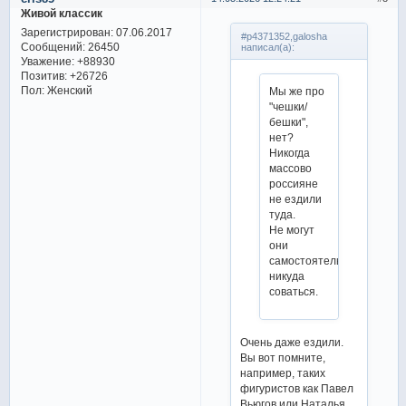
Живой классик
Зарегистрирован
: 07.06.2017
#p4371352,galosha
Сообщений:
26450
написал(а):
Уважение:
+88930
Позитив:
+26726
Пол:
Женский
Мы же про
"чешки/
бешки",
нет?
Никогда
массово
россияне
не ездили
туда.
Не могут
они
самостоятельно
никуда
соваться.
Очень даже ездили.
Вы вот помните,
например, таких
фигуристов как Павел
Вьюгов или Наталья