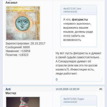
Аксакал
#p4371347,Arti
написал(а):
А что,
фигуристы
«первого эшелона»,
выражаясь вашим
языком, должны ради
этого забить на
возможность
Зарегистрирован
: 28.10.2017
Сообщений:
6600
Уважение:
+15859
Ну вот пусть фигуристы и думают
Позитив:
+18323
о своей судьбе самостоятельно.
А Сихарулидзе думает об
отрасли (или как это по-русски
назвать?). Инвестиции есть,
люди работают.
0
Arti
14.03.2026 12:20:24
5
Мастер
#p4371350,Тодес
написал(а):