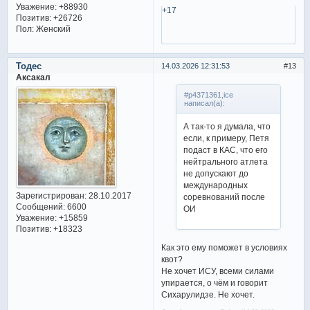
Уважение:
+88930
+17
Позитив:
+26726
Пол:
Женский
Тодес
14.03.2026 12:31:53
13
Аксакал
#p4371361,ice
написал(а):
А так-то я думала, что
если, к примеру, Петя
подаст в КАС, что его
нейтрального атлета
не допускают до
международных
Зарегистрирован
: 28.10.2017
соревнований после
Сообщений:
6600
ОИ
Уважение:
+15859
Позитив:
+18323
Как это ему поможет в условиях
квот?
Не хочет ИСУ, всеми силами
упирается, о чём и говорит
Сихарулидзе. Не хочет.