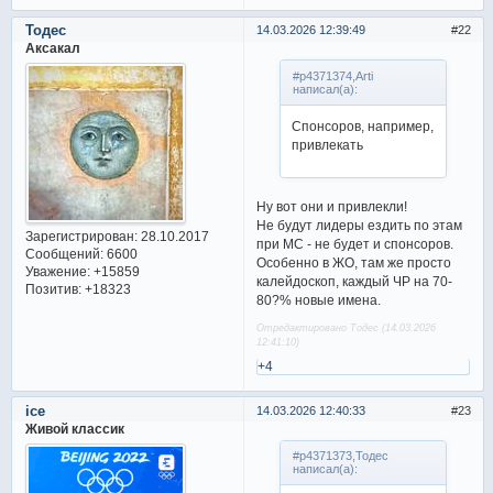
Тодес
14.03.2026 12:39:49
22
Аксакал
#p4371374,Arti
написал(а):
Спонсоров, например,
привлекать
Ну вот они и привлекли!
Не будут лидеры ездить по этам
Зарегистрирован
: 28.10.2017
при МС - не будет и спонсоров.
Сообщений:
6600
Особенно в ЖО, там же просто
Уважение:
+15859
калейдоскоп, каждый ЧР на 70-
Позитив:
+18323
80?% новые имена.
Отредактировано Тодес (14.03.2026
12:41:10)
+4
ice
14.03.2026 12:40:33
23
Живой классик
#p4371373,Тодес
написал(а):