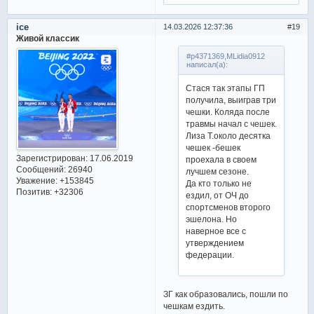
ice
14.03.2026 12:37:36
19
Живой классик
#p4371369,MLidia0912
написал(а):
Стася так этапы ГП
получила, выиграв три
чешки. Коляда после
травмы начал с чешек.
Лиза Т.около десятка
чешек -бешек
Зарегистрирован
: 17.06.2019
проехала в своем
Сообщений:
26940
лучшем сезоне.
Уважение:
+153845
Да кто только не
Позитив:
+32306
ездил, от ОЧ до
спортсменов второго
эшелона. Но
наверное все с
утверждением
федерации.
ЗГ как образовались, пошли по
чешкам ездить.