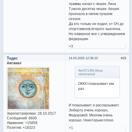
травмы начал с чешек. Лиза
Т.около десятка чешек -бешек
проехала в своем лучшем
сезоне.
Да кто только не ездил, от ОЧ до
спортсменов второго эшелона.
Но наверное все с утверждением
федерации.
+3
Тодес
14.03.2026 12:36:10
18
Аксакал
#p4371366,Мыш
написал(а):
ОККО показывает как
раз
И показывает и рассказывает.
Энберту очень хорошо,
Зарегистрирован
: 28.10.2017
Федоровой. Многим очень
Сообщений:
6600
хорошо. Некоторым плохо.
Уважение:
+15859
Позитив:
+18323
+1