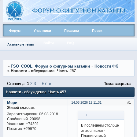
Форум
Участники
Правила
Поиск
Регистрация
Войти
FAQ
Активные темы
»
FSO_COOL. Форум о фигурном катании
»
Новости ФК
»
Новости - обсуждение. Часть #57
Страница:
1
2
3
…
67
»
Тема закрыта
Новости - обсуждение. Часть #57
Мери
14.03.2026 12:11:31
1
Живой классик
Зарегистрирован
: 06.08.2018
+
Сообщений:
20098
Уважение:
+74391
В последнем столбце
Позитив:
+29970
этих списков -
Планируемый