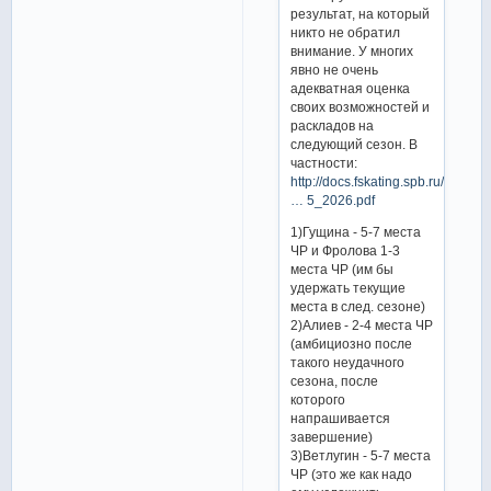
результат, на который
никто не обратил
внимание. У многих
явно не очень
адекватная оценка
своих возможностей и
раскладов на
следующий сезон. В
частности:
http://docs.fskating.spb.ru/downl
… 5_2026.pdf
1)Гущина - 5-7 места
ЧР и Фролова 1-3
места ЧР (им бы
удержать текущие
места в след. сезоне)
2)Алиев - 2-4 места ЧР
(амбициозно после
такого неудачного
сезона, после
которого
напрашивается
завершение)
3)Ветлугин - 5-7 места
ЧР (это же как надо