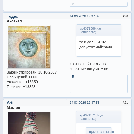
+3
Тодес
14.03.2026 12:37:37
20
Аксакал
#p4371368,ice
написал(а):
то и до ЧЕ и ЧМ
допустят нейтрала
Квот на нейтральных
спортсменов у ИСУ нет.
Зарегистрирован
: 28.10.2017
+5
Сообщений:
6600
Уважение:
+15859
Позитив:
+18323
Arti
14.03.2026 12:37:56
21
Мастер
#p4371371,Тодес
написал(а):
#p4371366,Мыш