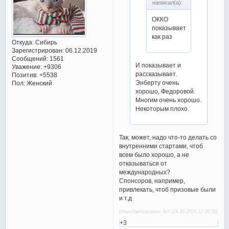
написал(а):
ОККО
показывает
как раз
Откуда:
Сибирь
Зарегистрирован
: 06.12.2019
Сообщений:
1561
И показывает и
Уважение:
+9306
рассказывает.
Позитив:
+5538
Энберту очень
Пол:
Женский
хорошо, Федоровой.
Многим очень хорошо.
Некоторым плохо.
Так, может, надо что-то делать со
внутренними стартами, чтоб
всем было хорошо, а не
отказываться от
международных?
Спонсоров, например,
привлекать, чтоб призовые были
и т.д
Отредактировано Arti (14.03.2026 12:38:32)
+3