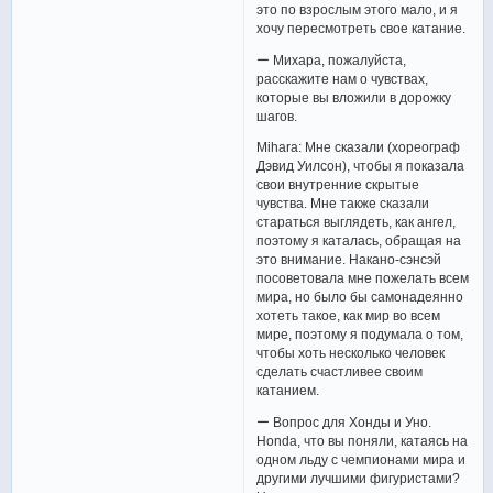
это по взрослым этого мало, и я
хочу пересмотреть свое катание.
ー Михара, пожалуйста,
расскажите нам о чувствах,
которые вы вложили в дорожку
шагов.
Mihara: Мне сказали (хореограф
Дэвид Уилсон), чтобы я показала
свои внутренние скрытые
чувства. Мне также сказали
стараться выглядеть, как ангел,
поэтому я каталась, обращая на
это внимание. Накано-сэнсэй
посоветовала мне пожелать всем
мира, но было бы самонадеянно
хотеть такое, как мир во всем
мире, поэтому я подумала о том,
чтобы хоть несколько человек
сделать счастливее своим
катанием.
ー Вопрос для Хонды и Уно.
Honda, что вы поняли, катаясь на
одном льду с чемпионами мира и
другими лучшими фигуристами?