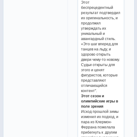
Этот
беспрецедентный
результат подтвердил
их оригинальность, и
продолжил
утверждать их
уникальный и
авангардный стиль.
«Это шаг вперед для
танцев на льду, и
здорово открыть
двери чему-то новому.
Судьи открыты для
этого и ценят
фигуристов, которые
представляют
отличающийся
контент".
Этот сезон и
олимпийские игры в
поле зрения
Исход прошлой зимы
изменил их подход, и
пара из Клермон-
Феррана пожелала
прибегнуть к другим