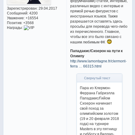
форумчанами) статей, интервью,
различных видео с интервью и
Зарегистрирован
: 29.04.2017
прямой речью фигуристов с
Сообщений:
4200
иностранных языков. Также
Уважение:
+16554
разрешается оставлять здесь
Позитив:
+3568
просьбы для перевода чего-либо
Награды:
из перечисленного. Главное,
чтобы все это было связано с
нашим любимым ФК
Пападакис/Сизерон на пути к
Олимпу
http://www.lamontagne.fr/clermont-
ferra … 66315.html
Свернутый текст
Пара из Клермон-
Феррана Габриэлла
Пападакис/Гийом
Сизерон начинает
свой поход за
олимпийским золотом
(19 и 20 февраля 2018
года) на турнире
Masters в эту пятницу
и субботу в Виллар-