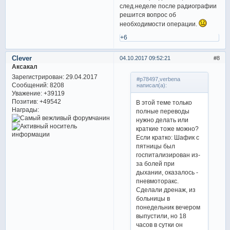
след.неделе после радиографии
решится вопрос об
необходимости операции.
+6
Clever
04.10.2017 09:52:21
8
Аксакал
Зарегистрирован
: 29.04.2017
#p78497,verbena
Сообщений:
8208
написал(а):
Уважение:
+39119
Позитив:
+49542
В этой теме только
Награды:
полные переводы
нужно делать или
краткие тоже можно?
Если кратко: Шафик с
пятницы был
госпитализирован из-
за болей при
дыхании, оказалось -
пневмоторакс.
Сделали дренаж, из
больницы в
понедельник вечером
выпустили, но 18
часов в сутки он