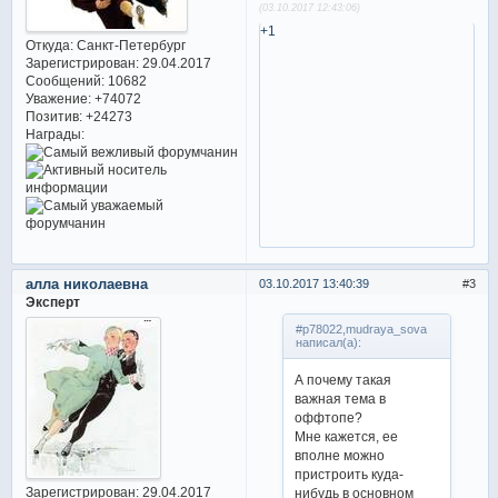
(03.10.2017 12:43:06)
+1
Откуда:
Санкт-Петербург
Зарегистрирован
: 29.04.2017
Сообщений:
10682
Уважение:
+74072
Позитив:
+24273
Награды:
алла николаевна
03.10.2017 13:40:39
3
Эксперт
#p78022,mudraya_sova
написал(а):
А почему такая
важная тема в
оффтопе?
Мне кажется, ее
вполне можно
пристроить куда-
Зарегистрирован
: 29.04.2017
нибудь в основном