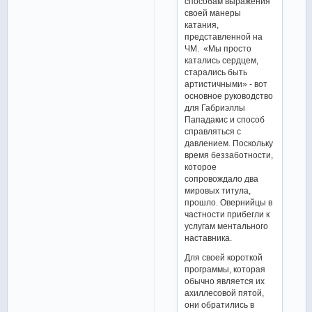
способам выражения
своей манеры
катания,
представленной на
ЧМ. «Мы просто
катались сердцем,
старались быть
артистичными» - вот
основное руководство
для Габриэллы
Пападакис и способ
справляться с
давлением. Поскольку
время беззаботности,
которое
сопровождало два
мировых титула,
прошло. Овернийцы в
частности прибегли к
услугам ментального
наставника.
Для своей короткой
программы, которая
обычно является их
ахиллесовой пятой,
они обратились в