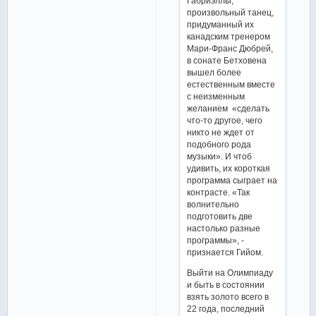
Габриэллы,
произвольный танец,
придуманный их
канадским тренером
Мари-Франс Дюбрей,
в сонате Бетховена
вышел более
естественным вместе
с неизменным
желанием «сделать
что-то другое, чего
никто не ждет от
подобного рода
музыки». И чтоб
удивить, их короткая
программа сыграет на
контрасте. «Так
волнительно
подготовить две
настолько разные
программы», -
признается Гийом.
Выйти на Олимпиаду
и быть в состоянии
взять золото всего в
22 года, последний