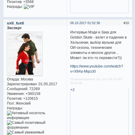
Позитив:
+3568
Награды:
uxti_tuxti
06.10.2017 01:52:36
10
Эксперт
Интервью Мэди и Зака для
Golden Skate - взлет и падение в
Хельсинки, выбор музыки для
ОИ-сезона, технические
элементы и многое другое...
Может ли кто-то перевести?))
https://www.youtube.com/watch?
v=X84a-Mqccl0
Откуда:
Москва
Отредактировано uxti_tuxti (09.10.2017
09:29:28)
Зарегистрирован
: 01.05.2017
Сообщений:
72269
+2
Уважение:
+360158
Позитив:
+120615
Пол:
Женский
Награды: