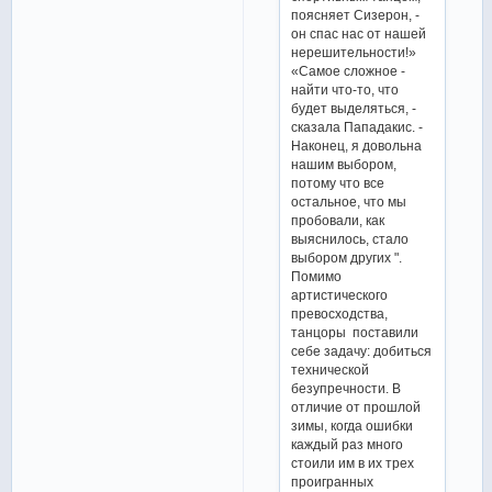
поясняет Сизерон, -
он спас нас от нашей
нерешительности!»
«Самое сложное -
найти что-то, что
будет выделяться, -
сказала Пападакис. -
Наконец, я довольна
нашим выбором,
потому что все
остальное, что мы
пробовали, как
выяснилось, стало
выбором других ".
Помимо
артистического
превосходства,
танцоры поставили
себе задачу: добиться
технической
безупречности. В
отличие от прошлой
зимы, когда ошибки
каждый раз много
стоили им в их трех
проигранных