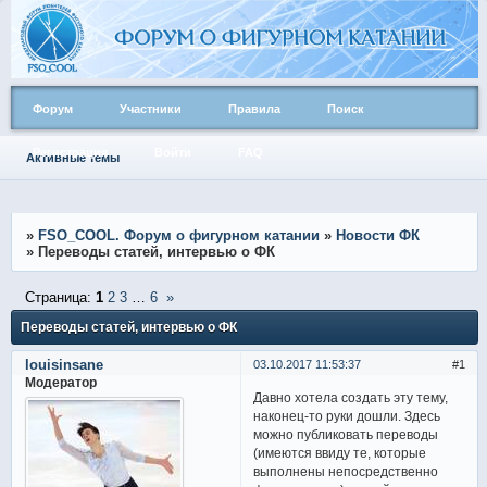
Форум
Участники
Правила
Поиск
Регистрация
Войти
FAQ
Активные темы
»
FSO_COOL. Форум о фигурном катании
»
Новости ФК
»
Переводы статей, интервью о ФК
Страница:
1
2
3
…
6
»
Переводы статей, интервью о ФК
louisinsane
03.10.2017 11:53:37
1
Модератор
Давно хотела создать эту тему,
наконец-то руки дошли. Здесь
можно публиковать переводы
(имеются ввиду те, которые
выполнены непосредственно