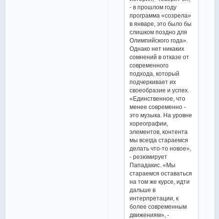
- в прошлом году
программа «созрела»
в январе, это было бы
слишком поздно для
Олимпийского года».
Однако нет никаких
сомнений в отказе от
современного
подхода, который
подчеркивает их
своеобразие и успех.
«Единственное, что
менее современно -
это музыка. На уровне
хореографии,
элементов, контента
мы всегда стараемся
делать что-то новое»,
- резюмирует
Пападакис. «Мы
стараемся оставаться
на том же курсе, идти
дальше в
интерпретации, к
более современным
движениям», -