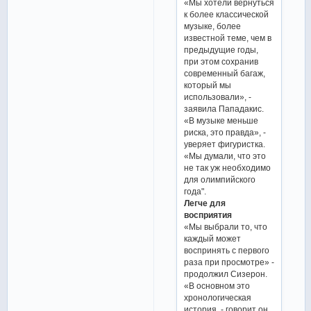
«Мы хотели вернуться
к более классической
музыке, более
известной теме, чем в
предыдущие годы,
при этом сохранив
современный багаж,
который мы
использовали», -
заявила Пападакис.
«В музыке меньше
риска, это правда», -
уверяет фигуристка.
«Мы думали, что это
не так уж необходимо
для олимпийского
года".
Легче для
восприятия
«Мы выбрали то, что
каждый может
воспринять с первого
раза при просмотре» -
продолжил Сизерон.
«В основном это
хронологическая
история, - говорит он,