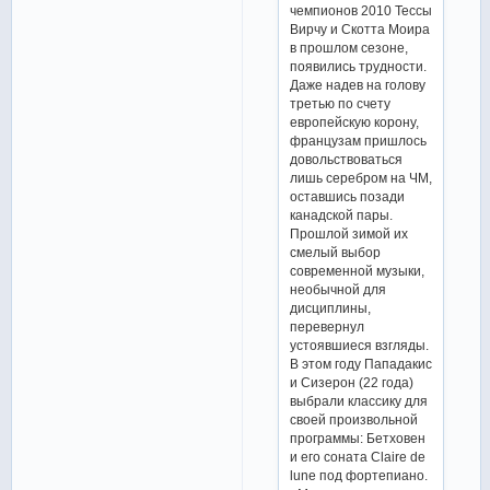
чемпионов 2010 Тессы
Вирчу и Скотта Моира
в прошлом сезоне,
появились трудности.
Даже надев на голову
третью по счету
европейскую корону,
французам пришлось
довольствоваться
лишь серебром на ЧМ,
оставшись позади
канадской пары.
Прошлой зимой их
смелый выбор
современной музыки,
необычной для
дисциплины,
перевернул
устоявшиеся взгляды.
В этом году Пападакис
и Сизерон (22 года)
выбрали классику для
своей произвольной
программы: Бетховен
и его соната Claire de
lune под фортепиано.