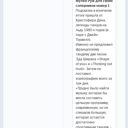
Мулен Руж для своих
соперников номер 1
Подсказка в конечном
итоге пришла от
Кристофера Дина,
легенды танцов на
льду 1980-х годов (в
паре с Джейн
Торвилл).
Именно он предложил
французскому
тандему две песни
Эда Ширана «Shape
of you» и «Thinking out
loud». Затем он
поставил
хореографию всего за
три дня.
«Трудно было найти
музыку, которая бы
могла составить
цельную программу,
современную, но не
слишком большую,
которая остается
достаточно
спортивным танцем, -