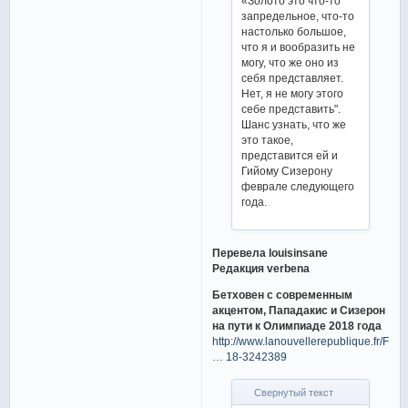
«Золото это что-то
запредельное, что-то
настолько большое,
что я и вообразить не
могу, что же оно из
себя представляет.
Нет, я не могу этого
себе представить".
Шанс узнать, что же
это такое,
представится ей и
Гийому Сизерону
феврале следующего
года.
Перевела louisinsane
Редакция verbena
Бетховен с современным
акцентом, Пападакис и Сизерон
на пути к Олимпиаде 2018 года
http://www.lanouvellerepublique.fr/Fran
… 18-3242389
Свернутый текст