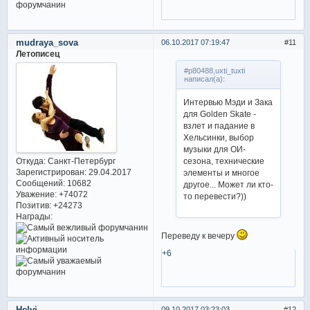
mudraya_sova
06.10.2017 07:19:47
11
Летописец
#p80488,uxti_tuxti
написал(а):
Интервью Мэди и Зака
для Golden Skate -
взлет и падание в
Хельсинки, выбор
музыки для ОИ-
сезона, технические
Откуда:
Санкт-Петербург
Зарегистрирован
: 29.04.2017
элементы и многое
Сообщений:
10682
другое... Может ли кто-
Уважение:
+74072
то перевести?))
Позитив:
+24273
Награды:
Переведу к вечеру
+6
Helvi
09.10.2017 03:23:03
12