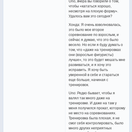
Uno, вчера вы говорили о том,
чтобы «кататься хорошо,
несмотря на плохую форму».
Удалось вам это сегодня?
Хонда: Я очень взволновалась,
это было мое второе
соревнование по взрослым, и
сейчас я думаю, что это было
весело. Но если я буду думать о
том, что «даже на тренировках
они (взрослые фигуристы)
лучше», то это будет мешать мне
развиваться, и я хочу это
исправить. Я хочу быть
уверенной в себе и стараться
еще больше, начиная с
тренировок.
Uno: Редко бывает, чтобы я
валял так много даже на
тренировке. И даже на там у
меня получился прокат, которому
не место на соревнованиях.
Тренировка была плохая, я не
смог себя контролировать, было
много других неприятных