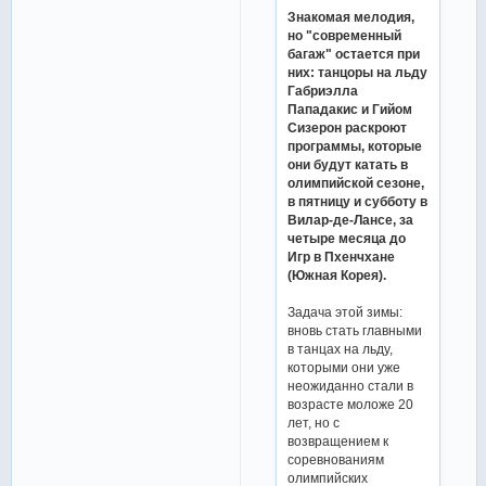
Знакомая мелодия,
но "современный
багаж" остается при
них: танцоры на льду
Габриэлла
Пападакис и Гийом
Сизерон раскроют
программы, которые
они будут катать в
олимпийской сезоне,
в пятницу и субботу в
Вилар-де-Лансе, за
четыре месяца до
Игр в Пхенчхане
(Южная Корея).
Задача этой зимы:
вновь стать главными
в танцах на льду,
которыми они уже
неожиданно стали в
возрасте моложе 20
лет, но с
возвращением к
соревнованиям
олимпийских