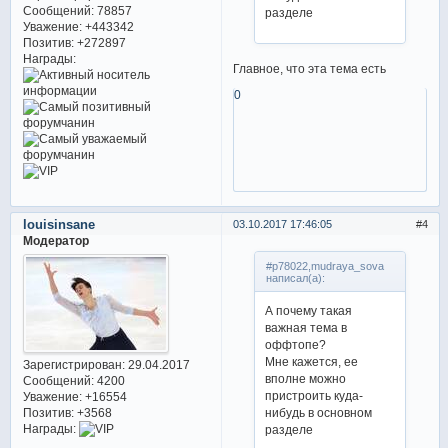
Сообщений:
78857
разделе
Уважение:
+443342
Позитив:
+272897
Награды:
Главное, что эта тема есть
0
louisinsane
03.10.2017 17:46:05
4
Модератор
#p78022,mudraya_sova
написал(а):
А почему такая
важная тема в
оффтопе?
Мне кажется, ее
Зарегистрирован
: 29.04.2017
вполне можно
Сообщений:
4200
пристроить куда-
Уважение:
+16554
Позитив:
+3568
нибудь в основном
Награды:
разделе