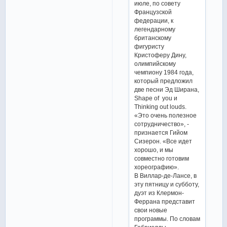
июле, по совету
Французской
федерации, к
легендарному
британскому
фигуристу
Кристоферу Дину,
олимпийскому
чемпиону 1984 года,
который предложил
две песни Эд Ширана,
Shape of you и
Thinking out louds.
«Это очень полезное
сотрудничество», -
признается Гийом
Сизерон. «Все идет
хорошо, и мы
совместно готовим
хореографию».
В Виллар-де-Лансе, в
эту пятницу и субботу,
дуэт из Клермон-
Феррана представит
свои новые
программы. По словам