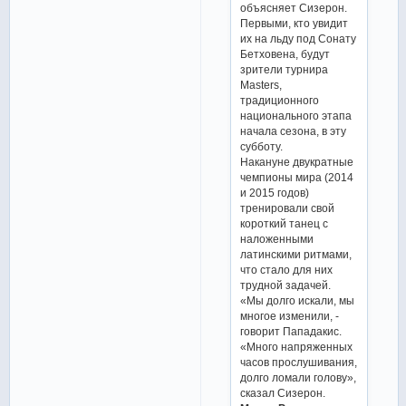
объясняет Сизерон.
Первыми, кто увидит
их на льду под Сонату
Бетховена, будут
зрители турнира
Masters,
традиционного
национального этапа
начала сезона, в эту
субботу.
Накануне двукратные
чемпионы мира (2014
и 2015 годов)
тренировали свой
короткий танец с
наложенными
латинскими ритмами,
что стало для них
трудной задачей.
«Мы долго искали, мы
многое изменили, -
говорит Пападакис.
«Много напряженных
часов прослушивания,
долго ломали голову»,
сказал Сизерон.