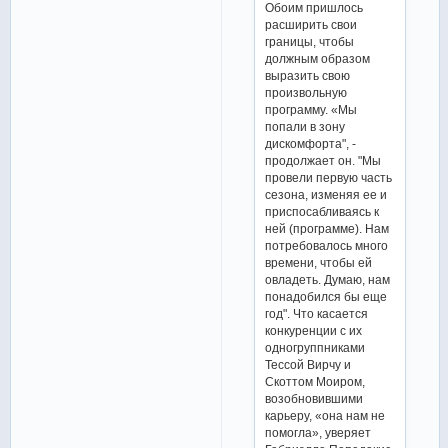
Обоим пришлось
расширить свои
границы, чтобы
должным образом
выразить свою
произвольную
программу. «Мы
попали в зону
дискомфорта", -
продолжает он. "Мы
провели первую часть
сезона, изменяя ее и
приспосабливаясь к
ней (программе). Нам
потребовалось много
времени, чтобы ей
овладеть. Думаю, нам
понадобился бы еще
год". Что касается
конкуренции с их
одногруппниками
Тессой Вирчу и
Скоттом Моиром,
возобновившими
карьеру, «она нам не
помогла», уверяет