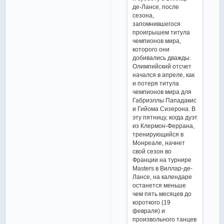
де-Лансе, после
сезона,
запомнившегося
проигрышем титула
чемпионов мира,
которого они
добивались дважды.
Олимпийский отсчет
начался в апреле, как
и потеря титула
чемпионов мира для
Габриэллы Пападакис
и Гийома Сизерона. В
эту пятницу, когда дуэт
из Клермон-Феррана,
тренирующийся в
Монреале, начнет
свой сезон во
Франции на турнире
Masters в Виллар-де-
Лансе, на календаре
останется меньше
чем пять месяцев до
короткого (19
февраля) и
произвольного танцев