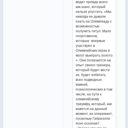
видит прежде всего
как шанс, который
нельзя упустить: «Мы
никогда не думали
ехать на Олимпиаду с
возможностью
получить титул. Мало
спортсменов,
которые впервые
участвуют в
Олимпийских играх и
могут выиграть золото
». Они полагаются на
опыт своего тренера,
который будет вести
их, будет избегать
всех подводных
камней,
психологических в том
числе, на пути к
олимпийскому
триумфу, который, как
кажется на данный
момент, их опережает,
поскольку Габриэлла
ясно осознает: