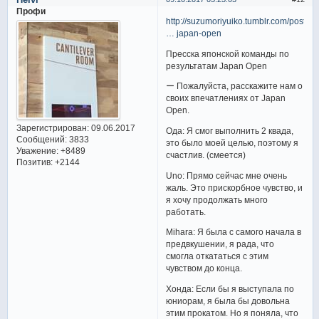
Профи
http://suzumoriyuiko.tumblr.com/post/16
… japan-open
Пресска японской команды по
результатам Japan Open
ー Пожалуйста, расскажите нам о
своих впечатлениях от Japan
Open.
Зарегистрирован
: 09.06.2017
Ода: Я смог выполнить 2 квада,
Сообщений:
3833
это было моей целью, поэтому я
Уважение:
+8489
счастлив. (смеется)
Позитив:
+2144
Uno: Прямо сейчас мне очень
жаль. Это прискорбное чувство, и
я хочу продолжать много
работать.
Mihara: Я была с самого начала в
предвкушении, я рада, что
смогла откататься с этим
чувством до конца.
Хонда: Если бы я выступала по
юниорам, я была бы довольна
этим прокатом. Но я поняла, что