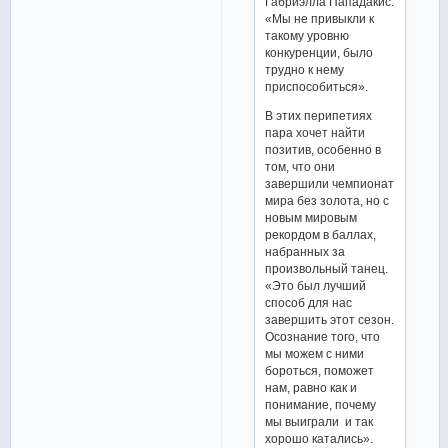
Габриэлла Пападакис.
«Мы не привыкли к
такому уровню
конкуренции, было
трудно к нему
приспособиться».
В этих перипетиях
пара хочет найти
позитив, особенно в
том, что они
завершили чемпионат
мира без золота, но с
новым мировым
рекордом в баллах,
набранных за
произвольный танец.
«Это был лучший
способ для нас
завершить этот сезон.
Осознание того, что
мы можем с ними
бороться, поможет
нам, равно как и
понимание, почему
мы выиграли и так
хорошо катались».