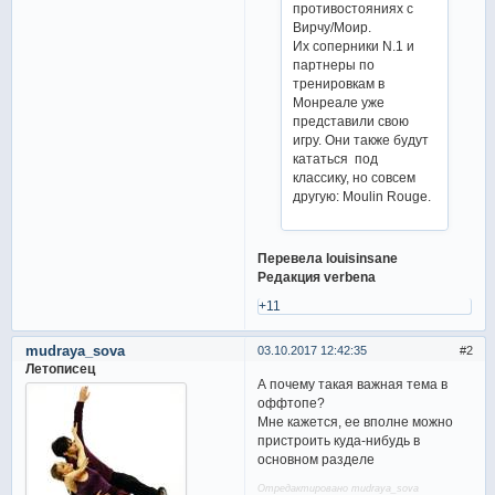
противостояниях с
Вирчу/Моир.
Их соперники N.1 и
партнеры по
тренировкам в
Монреале уже
представили свою
игру. Они также будут
кататься под
классику, но совсем
другую: Moulin Rouge.
Перевела louisinsane
Редакция verbena
+11
mudraya_sova
03.10.2017 12:42:35
2
Летописец
А почему такая важная тема в
оффтопе?
Мне кажется, ее вполне можно
пристроить куда-нибудь в
основном разделе
Отредактировано mudraya_sova