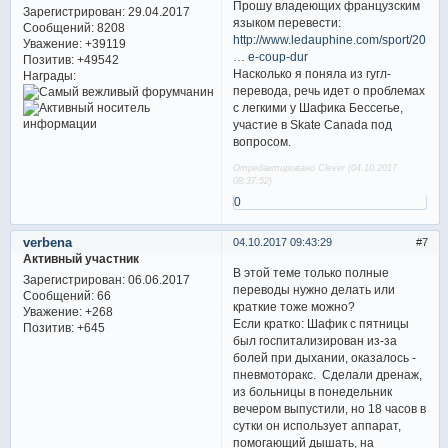
Прошу владеющих французским
Зарегистрирован
: 29.04.2017
языком перевести:
Сообщений:
8208
http://www.ledauphine.com/sport/2017/
Уважение:
+39119
… e-coup-dur
Позитив:
+49542
Насколько я поняла из гугл-
Награды:
перевода, речь идет о проблемах
с легкими у Шафика Бессегье,
участие в Skate Canada под
вопросом.
Отредактировано Clever (04.10.2017
08:37:52)
0
verbena
04.10.2017 09:43:29
7
Активный участник
В этой теме только полные
Зарегистрирован
: 06.06.2017
переводы нужно делать или
Сообщений:
66
краткие тоже можно?
Уважение:
+268
Если кратко: Шафик с пятницы
Позитив:
+645
был госпитализирован из-за
болей при дыхании, оказалось -
пневмоторакс. Сделали дренаж,
из больницы в понедельник
вечером выпустили, но 18 часов в
сутки он использует аппарат,
помогающий дышать, на