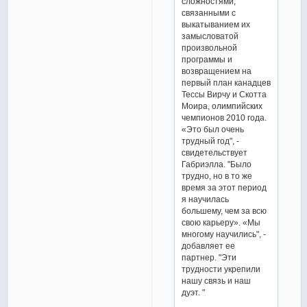
сложностями,
связанными с
выкатыванием их
замысловатой
произвольной
программы и
возвращением на
первый план канадцев
Тессы Вирчу и Скотта
Моира, олимпийских
чемпионов 2010 года.
«Это был очень
трудный год", -
свидетельствует
Габриэлла. "Было
трудно, но в то же
время за этот период
я научилась
большему, чем за всю
свою карьеру». «Мы
многому научились", -
добавляет ее
партнер. "Эти
трудности укрепили
нашу связь и наш
дуэт. "