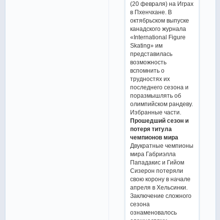
(20 февраля) на Играх
в Пхенчхане. В
октябрьском выпуске
канадского журнала
«International Figure
Skating» им
представилась
возможность
вспомнить о
трудностях их
последнего сезона и
поразмышлять об
олимпийском рандеву.
Избранные части.
Прошедший сезон и
потеря титула
чемпионов мира
Двукратные чемпионы
мира Габриэлла
Пападакис и Гийом
Сизерон потеряли
свою корону в начале
апреля в Хельсинки.
Заключение сложного
сезона
ознаменовалось