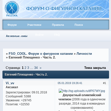
Форум
Участники
Правила
Поиск
Регистрация
Войти
FAQ
Активные темы
»
FSO_COOL. Форум о фигурном катании
»
Личности
»
Евгений Плющенко - Часть 2.
Страница:
1
2
3
…
34
»
Тема закрыта
Евгений Плющенко - Часть 2.
Vi_vv
05.01.2019 19:26:41
1
Аксакал
Зарегистрирован
: 09.01.2018
Двукратный олимпийский
Сообщений:
5388
чемпион
(2006 года в одиночном
Уважение:
+29745
разряде, 2014 года в командных
Позитив:
+32550
соревнованиях)