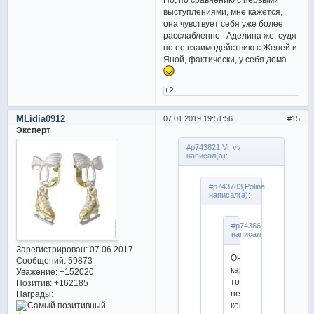
выступлениями, мне кажется,
она чувствует себя уже более
расслабленно. Аделина же, судя
по ее взаимодействию с Женей и
Яной, фактически, у себя дома.
+2
MLidia0912
07.01.2019 19:51:56
15
Эксперт
#p743821,Vi_vv
написал(а):
#p743783,Polina
написал(а):
#p743669,MLidia0912
написал(а):
Зарегистрирован
: 07.06.2017
Она
Сообщений:
59873
как-
Уважение:
+152020
то
Позитив:
+162185
не
Награды:
коммуницирует