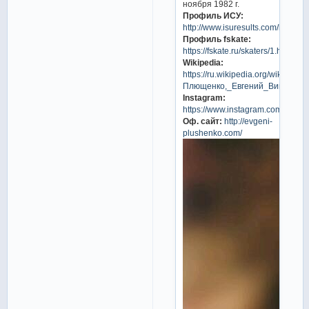
ноября 1982 г.
Профиль ИСУ:
http://www.isuresults.com/bios/i
Профиль fskate:
https://fskate.ru/skaters/1.html
Wikipedia:
https://ru.wikipedia.org/wiki/
Плющенко,_Евгений_Викторов
Instagram:
https://www.instagram.com/plushen
Оф. сайт:
http://evgeni-
plushenko.com/