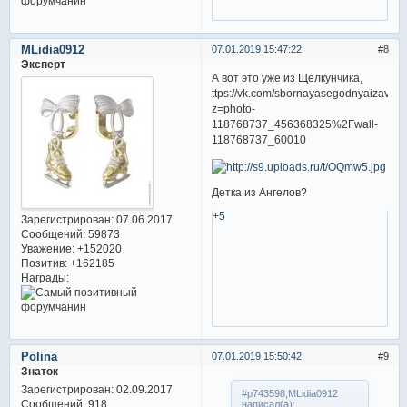
MLidia0912
07.01.2019 15:47:22
8
Эксперт
А вот это уже из Щелкунчика,
ttps://vk.com/sbornayasegodnyaizavtra
z=photo-
118768737_456368325%2Fwall-
118768737_60010
Детка из Ангелов?
+5
Зарегистрирован
: 07.06.2017
Сообщений:
59873
Уважение:
+152020
Позитив:
+162185
Награды:
Polina
07.01.2019 15:50:42
9
Знаток
Зарегистрирован
: 02.09.2017
#p743598,MLidia0912
Сообщений:
918
написал(а):