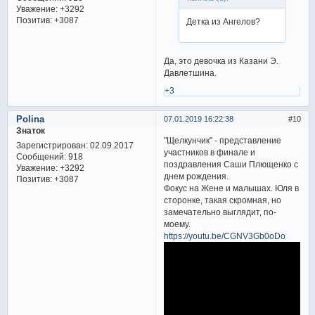
Уважение:
+3292
Позитив:
+3087
Детка из Ангелов?
Да, это девочка из Казани Э.
Давлетшина.
+3
Polina
07.01.2019 16:22:38
10
Знаток
"Щелкунчик" - представление
Зарегистрирован
: 02.09.2017
участников в финале и
Сообщений:
918
поздравления Саши Плющенко с
Уважение:
+3292
днем рождения.
Позитив:
+3087
Фокус на Жене и малышах. Юля в
сторонке, такая скромная, но
замечательно выглядит, по-
моему.
https://youtu.be/CGNV3Gb0oDo