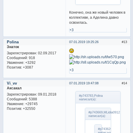
Конечно, она же новый человек в
коллективе, а Аделина давно
освоилась.
+3
Polina
07.01.2019 19:25:26
13
Знаток
Зарегистрирован
: 02.09.2017
Сообщений:
918
Уважение:
+3292
Позитив:
+3087
+3
Vi_vv
07.01.2019 19:47:08
14
Аксакал
Зарегистрирован
: 09.01.2018
#p743783,Polina
Сообщений:
5388
написал(а):
Уважение:
+29745
Позитив:
+32550
#p743669,MLidia0912
написал(а):
#p743620,Polina
написал(а):