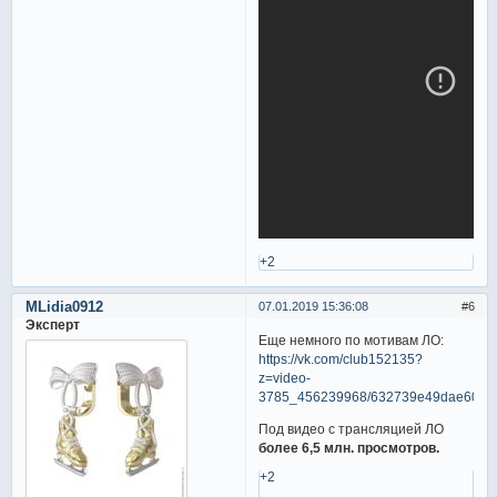
+2
MLidia0912
07.01.2019 15:36:08
6
Эксперт
Еще немного по мотивам ЛО:
https://vk.com/club152135?
z=video-
3785_456239968/632739e49dae600ff
Под видео с трансляцией ЛО
более 6,5 млн. просмотров.
+2