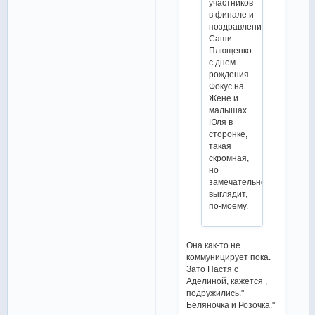
участников
в финале и
поздравления
Саши
Плющенко
с днем
рождения.
Фокус на
Жене и
малышах.
Юля в
сторонке,
такая
скромная,
но
замечательно
выглядит,
по-моему.
Она как-то не
коммуницирует пока.
Зато Настя с
Аделиной, кажется ,
подружились."
Беляночка и Розочка."