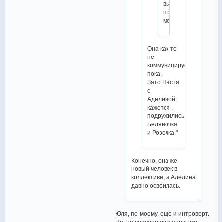
выглядит,
по-
моему.
Она как-то
не
коммуницирует
пока.
Зато Настя
с
Аделиной,
кажется ,
подружились."
Беляночка
и Розочка."
Конечно, она же
новый человек в
коллективе, а Аделина
давно освоилась.
Юля, по-моему, еще и интроверт.
Но, по сравнению с первыми