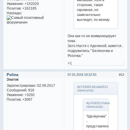
Уважение:
+152020
сторонке, такая
Позитив:
+162185
скромная, но
Награды:
замечательно
выглядит, по-моему.
Она как-то не коммуницирует
пока.
Зато Настя с Аделиной, кажется ,
подружились." Беляночка и
Розочка."
+1
Polina
07.01.2019 19:22:53
12
Знаток
Зарегистрирован
: 02.09.2017
#p743669,MLidia0912
Сообщений:
918
написал(а):
Уважение:
+3292
Позитив:
+3087
#p743620,Polina
написал(а):
"Щелкунчик"
-
представление