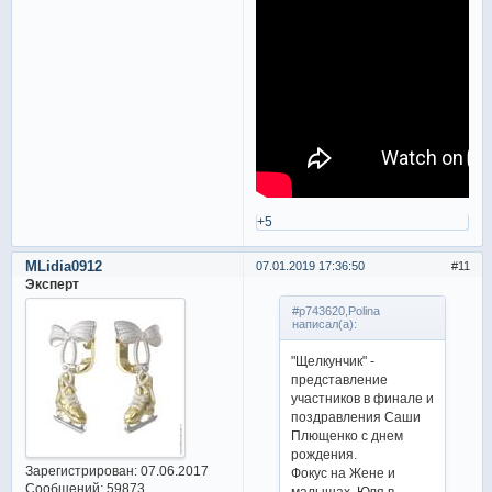
+5
MLidia0912
07.01.2019 17:36:50
11
Эксперт
#p743620,Polina
написал(а):
"Щелкунчик" -
представление
участников в финале и
поздравления Саши
Плющенко с днем
рождения.
Зарегистрирован
: 07.06.2017
Фокус на Жене и
Сообщений:
59873
малышах. Юля в