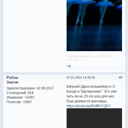
Отредактировано Vi_vv (06.01.2019
17:05:32)
+8
Polina
07.01.2019 14:39:39
5
Знаток
Евгений (Дроссельмейер) и Э.
Зарегистрирован
: 02.09.2017
Балде в "Щелкунчике". Это уже
Сообщений:
918
чуть ли не 25-ое шоу для них.
Уважение:
+3292
Еще держатся красавцы.
Позитив:
+3087
https://youtu.be/RAIffhT-QDY