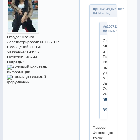
#p1014549,uxti_tuxti
написал(а):
#p1007110,uxti_tuxti
написал(а):
Откуда:
Москва
Сатоко
Зарегистрирован
: 06.06.2017
Мияхара
Сообщений:
30050
и
Уважение:
+93557
Рика
Позитив:
+40994
Кихира
Награды:
примут
участие
в
Japan
Open
2019
https://mobile.twitter.
…
8929843203
Хавьер
Фернандес
также