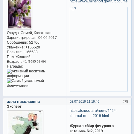
https://www.minsport.gov.ru/documents
+17
Откуда:
Семей, Казахстан
Зарегистрирован
: 06.06.2017
Сообщений:
52766
Уважение:
+155520
Позитив:
+166583
Пол:
Женский
Возраст:
41
[1985-01-09]
Награды:
алла николаевна
02.07.2019 11:19:46
75
Эксперт
https://fsrussia.ru/news/4424-
zhurnal-m … -2019.html
Журнал «Мир фигурного
катания» №2, 2019