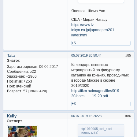
Япония - Шома Уно
США - Мираи Нагасу
https://www.tv-
tokyo.co.jp/japanopen201 …
kater.html
+5
Tata
05.07.2019 20:50:44
85
Знаток
Календарь основных
Зарегистрирован
: 06.06.2017
мероприятий по фигурному
Сообщений:
522
катанию на коньках, проводимых
Уважение:
+2966
в городе Москве в сезоне
Позитив:
+253
2019/2020
Пол:
Женский
http://ffkm.ru/images/files/019-
Возраст:
57
[1969-04-20]
20/docs … _19-20.pdf
+3
Kelly
06.07.2019 15:26:23
86
Эксперт
#p1019905,uxti_tuxti
написал(а):