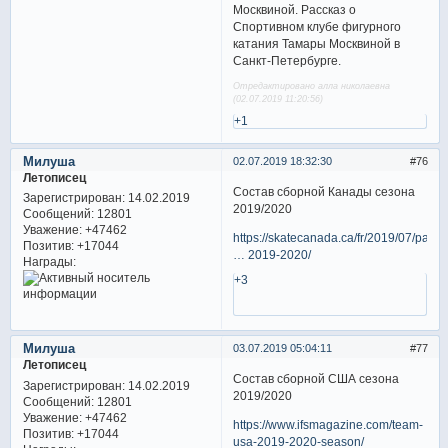
Москвиной. Рассказ о
Спортивном клубе фигурного
катания Тамары Москвиной в
Санкт-Петербурге.
Отредактировано алла николаевна
(02.07.2019 11:20:56)
+1
Милуша
02.07.2019 18:32:30
76
Летописец
Состав сборной Канады сезона
Зарегистрирован
: 14.02.2019
2019/2020
Сообщений:
12801
Уважение:
+47462
https://skatecanada.ca/fr/2019/07/patin
Позитив:
+17044
… 2019-2020/
Награды:
+3
Милуша
03.07.2019 05:04:11
77
Летописец
Состав сборной США сезона
Зарегистрирован
: 14.02.2019
2019/2020
Сообщений:
12801
Уважение:
+47462
https://www.ifsmagazine.com/team-
Позитив:
+17044
usa-2019-2020-season/