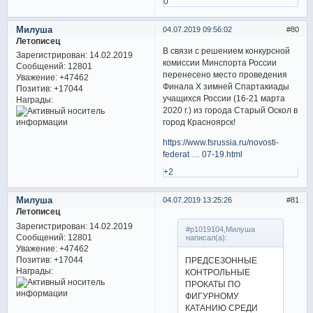
0
Милуша
04.07.2019 09:56:02
80
Летописец
В связи с решением конкурсной
Зарегистрирован
: 14.02.2019
комиссии Минспорта России
Сообщений:
12801
перенесено место проведения
Уважение:
+47462
Финала Х зимней Спартакиады
Позитив:
+17044
учащихся России (16-21 марта
Награды:
2020 г.) из города Старый Оскол в
город Красноярск!
https://www.fsrussia.ru/novosti-
federat … 07-19.html
+2
Милуша
04.07.2019 13:25:26
81
Летописец
Зарегистрирован
: 14.02.2019
#p1019104,Милуша
Сообщений:
12801
написал(а):
Уважение:
+47462
Позитив:
+17044
ПРЕДСЕЗОННЫЕ
Награды:
КОНТРОЛЬНЫЕ
ПРОКАТЫ ПО
ФИГУРНОМУ
КАТАНИЮ СРЕДИ