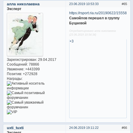
алла николаевна
23.06.2019 10:53:33
65
Эксперт
https://rsport.ria.ru/20190622/1555822
Самойлов перешел в группу
Буцаевой
Отредактировано алла николаевна
(23.06.2019 10:54:34)
+3
Зарегистрирован
: 29.04.2017
Сообщений:
78866
Уважение:
+443399
Позитив:
+272928
Награды:
uxti_tuxti
24.06.2019 19:11:22
66
Эксперт