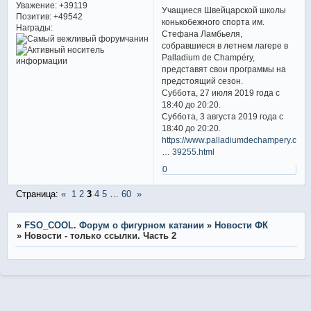
Уважение:
+39119
Учащиеся Швейцарской школы
Позитив:
+49542
конькобежного спорта им.
Награды:
Стефана Ламбьеля,
собравшиеся в летнем лагере в
Palladium de Champéry,
представят свои программы на
предстоящий сезон.
Суббота, 27 июля 2019 года с
18:40 до 20:20.
Суббота, 3 августа 2019 года с
18:40 до 20:20.
https://www.palladiumdechampery.ch/fr/
… 39255.html
0
Страница:
«
1
2
3
4
5
…
60
»
»
FSO_COOL. Форум о фигурном катании
»
Новости ФК
»
Новости - только ссылки. Часть 2