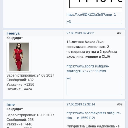
https://t.co/8DKZOkr3n8?amp=1
+3
Feeriya
27.06.2019 07:43:31
68
Кандидат
13-летняя Алиса Лью
попыталась исполнить 2
четверных лутца и 2 тройных
акселя на турнире в США
https://www.sports.ru/figure-
skating/1075775555.html
Зарегистрирован
: 24.08.2017
+4
Сообщений:
432
Уважение:
+1256
Позитив:
+4424
Irine
27.06.2019 12:32:14
69
Кандидат
https://www.sport-express.ru/figure-
Зарегистрирован
: 18.06.2017
ska … e-1559112/
Сообщений:
258
Уважение:
+446
Фигуристка Елена Радионова - в