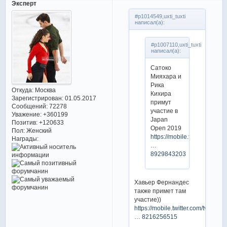
Эксперт
#p1014549,uxti_tuxti
написал(а):
#p1007110,uxti_tuxti
написал(а):
Сатоко
Мияхара и
Рика
Откуда:
Москва
Кихира
Зарегистрирован
: 01.05.2017
примут
Сообщений:
72278
участие в
Уважение:
+360199
Japan
Позитив:
+120633
Open 2019
Пол:
Женский
https://mobile.twitter.com/tv
Награды:
…
8929843203
Хавьер Фернандес
также примет там
участие))
https://mobile.twitter.com/tvtokyo_
… 8216256515