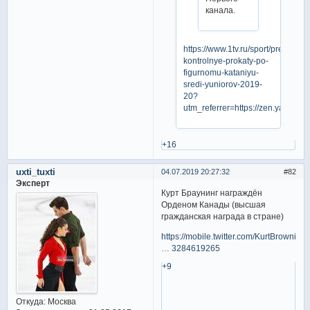
канала.
https://www.1tv.ru/sport/predsezo
kontrolnye-prokaty-po-
figurnomu-kataniyu-
sredi-yuniorov-2019-
20?
utm_referrer=https://zen.yandex.
+16
uxti_tuxti
04.07.2019 20:27:32
82
Эксперт
Курт Браунинг награждён
Орденом Канады (высшая
гражданская награда в стране)
https://mobile.twitter.com/KurtBrowning
… 3284619265
+9
Откуда:
Москва