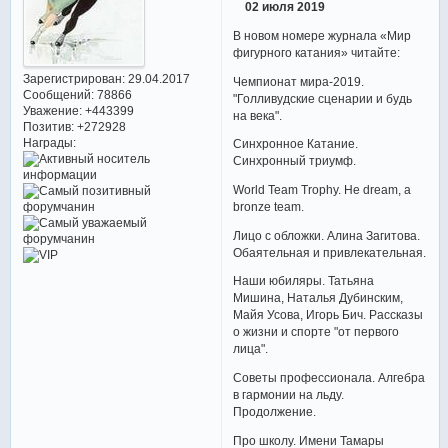
02 июля 2019
В новом номере журнала «Мир
фигурного катания» читайте:
Зарегистрирован
: 29.04.2017
Чемпионат мира-2019.
Сообщений:
78866
"Голливудские сценарии и будь
Уважение:
+443399
на века".
Позитив:
+272928
Награды:
Синхронное Катание.
Синхронный триумф.
World Team Trophy. Не dream, а
bronze team.
Лицо с обложки. Алина Загитова.
Обаятельная и привлекательная.
Наши юбиляры. Татьяна
Мишина, Наталья Дубинским,
Майя Усова, Игорь Бич. Рассказы
о жизни и спорте "от первого
лица".
Советы профессионала. Алгебра
в гармонии на льду.
Продолжение.
Про школу. Имени Тамары