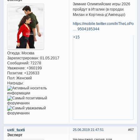
Зимние Олимпийские игры 2026
пройдут в Италии (в городах
Милан и Кортина-д’Ампеццо)
https://mobile.twitter.com/InTheLoPodc
… 9504185344
+15
Откуда:
Москва
Зарегистрирован
: 01.05.2017
Сообщений:
72278
Уважение:
+360199
Позитив:
+120633
Пол:
Женский
Награды:
uxti_tuxti
25.06.2019 21:47:51
67
Эксперт
Челенджер серия для