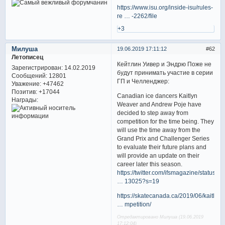
https://www.isu.org/inside-isu/rules-
re … -2262/file
+3
Милуша
19.06.2019 17:11:12
62
Летописец
Кейтлин Уивер и Эндрю Поже не
Зарегистрирован
: 14.02.2019
будут принимать участие в серии
Сообщений:
12801
ГП и Челленджер:
Уважение:
+47462
Позитив:
+17044
Canadian ice dancers Kaitlyn
Награды:
Weaver and Andrew Poje have
decided to step away from
competition for the time being. They
will use the time away from the
Grand Prix and Challenger Series
to evaluate their future plans and
will provide an update on their
career later this season.
https://twitter.com/ifsmagazine/status/
… 13025?s=19
https://skatecanada.ca/2019/06/kaitlyn-
… mpetition/
Отредактировано Милуша (19.06.2019
17:12:04)