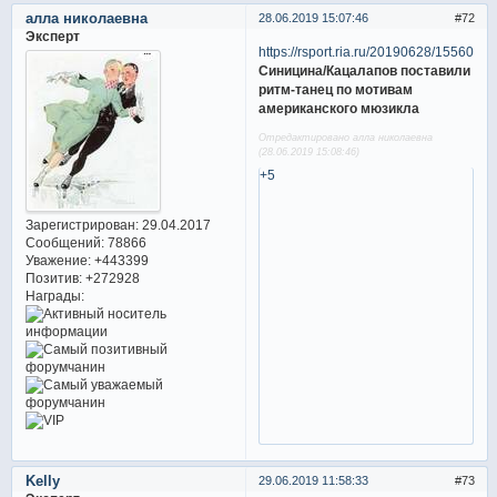
алла николаевна
28.06.2019 15:07:46
72
Эксперт
https://rsport.ria.ru/20190628/1556011
Синицина/Кацалапов поставили
ритм-танец по мотивам
американского мюзикла
Отредактировано алла николаевна
(28.06.2019 15:08:46)
+5
Зарегистрирован
: 29.04.2017
Сообщений:
78866
Уважение:
+443399
Позитив:
+272928
Награды:
Kelly
29.06.2019 11:58:33
73