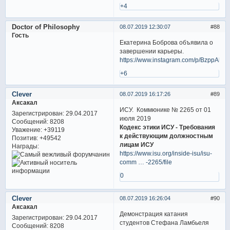
+4
Doctor of Philosophy
08.07.2019 12:30:07
88
Гость
Екатерина Боброва объявила о
завершении карьеры.
https://www.instagram.com/p/BzppAkOl
+6
Clever
08.07.2019 16:17:26
89
Аксакал
ИСУ. Коммюнике № 2265 от 01
Зарегистрирован
: 29.04.2017
июля 2019
Сообщений:
8208
Кодекс этики ИСУ - Требования
Уважение:
+39119
к действующим должностным
Позитив:
+49542
лицам ИСУ
Награды:
https://www.isu.org/inside-isu/isu-
comm … -2265/file
0
Clever
08.07.2019 16:26:04
90
Аксакал
Демонстрация катания
Зарегистрирован
: 29.04.2017
студентов Стефана Ламбьеля
Сообщений:
8208