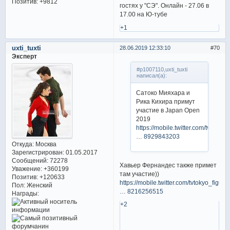
Позитив:
+9812
гостях у "СЭ". Онлайн - 27.06 в
17.00 на Ю-тубе
+1
uxti_tuxti
28.06.2019 12:33:10
70
Эксперт
#p1007110,uxti_tuxti
написал(а):
Сатоко Мияхара и
Рика Кихира примут
участие в Japan Open
2019
https://mobile.twitter.com/tvtokyo_
… 8929843203
Откуда:
Москва
Зарегистрирован
: 01.05.2017
Сообщений:
72278
Хавьер Фернандес также примет
Уважение:
+360199
там участие))
Позитив:
+120633
https://mobile.twitter.com/tvtokyo_figu
Пол:
Женский
… 8216256515
Награды:
+2