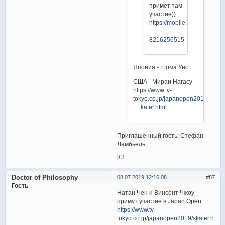
примет там
участие))
https://mobile.twitter.com/tv
…
8216256515
Япония - Шома Уно
США - Мираи Нагасу
https://www.tv-
tokyo.co.jp/japanopen201
… kater.html
Приглашённый гость: Стефан
Ламбьель
+3
Doctor of Philosophy
08.07.2019 12:16:08
87
Гость
Натан Чен и Винсент Чжоу
примут участие в Japan Open.
https://www.tv-
tokyo.co.jp/japanopen2019/skater.html