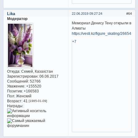
Lika
22.06.2019 09:27:24
64
Модератор
Мемориал Денису Тену открыли в
Алматы
https://vesti.kz/figure_skating/266545/
+7
Откуда:
Семей, Казахстан
Зарегистрирован
: 06.06.2017
Сообщений:
52766
Уважение:
+155520
Позитив:
+166583
Пол:
Женский
Возраст:
41
[1985-01-09]
Награды: