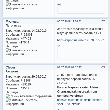
Награды:
+4
Милуша
03.07.2019 12:16:52
78
Летописец
Загитова и Медведева включены
Зарегистрирован
: 14.02.2019
в пул допинг-тестирования ISU
Сообщений:
12801
Уважение:
+47462
https://rsport.ria.ru/20190703/1556157
Позитив:
+17044
Награды:
+1
Clever
04.07.2019 07:32:47
79
Аксакал
Элейн Шартран объявила о
Зарегистрирован
: 29.04.2017
пропуске первой половины
Сообщений:
8208
сезона.
Уважение:
+39119
Former Nepean skater Alaine
Позитив:
+49542
Chartrand taking break from
Награды:
competitive circuit
https://ottawasun.com/sports/other-
spor … ve-circuit