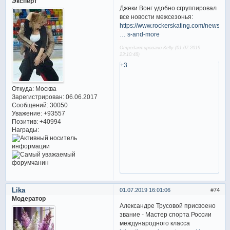
Эксперт
Джеки Вонг удобно сгруппировал
все новости межсезонья:
https://www.rockerskating.com/news/20
… s-and-more
Отредактировано Kelly (01.07.2019
23:10:48)
+3
Откуда:
Москва
Зарегистрирован
: 06.06.2017
Сообщений:
30050
Уважение:
+93557
Позитив:
+40994
Награды:
Lika
01.07.2019 16:01:06
74
Модератор
Александре Трусовой присвоено
звание - Мастер спорта России
международного класса