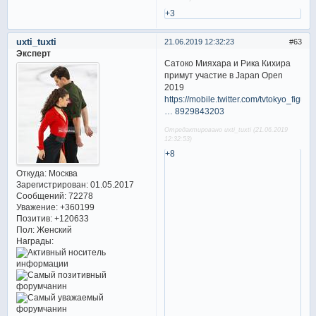
+3
uxti_tuxti
21.06.2019 12:32:23
63
Эксперт
Сатоко Мияхара и Рика Кихира
примут участие в Japan Open
2019
https://mobile.twitter.com/tvtokyo_figu
… 8929843203
Отредактировано uxti_tuxti (21.06.2019
12:32:53)
+8
Откуда:
Москва
Зарегистрирован
: 01.05.2017
Сообщений:
72278
Уважение:
+360199
Позитив:
+120633
Пол:
Женский
Награды: