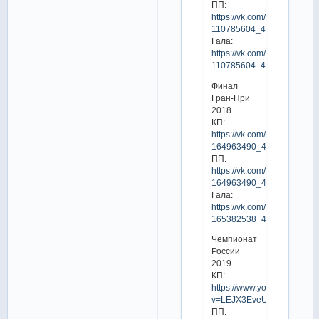
ПП:
https://vk.com/video-
110785604_456242436
Гала:
https://vk.com/video-
110785604_456242445
Финал
Гран-При
2018
КП:
https://vk.com/video-
164963490_456239929
ПП:
https://vk.com/video-
164963490_456239947
Гала:
https://vk.com/video-
165382538_456239668
Чемпионат
России
2019
КП:
https://www.youtube.com/w
v=LEJX3EveUzY
ПП: