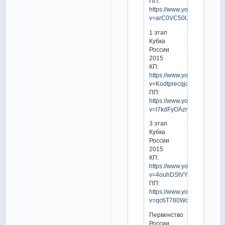
ПП:
https://www.youtube.com/w
v=arC0VC50UhQ
1 этап
Кубка
России
2015
КП:
https://www.youtube.com/w
v=Kodtprecqjc
ПП:
https://www.youtube.com/w
v=I7kdFyOAzng
3 этап
Кубка
России
2015
КП:
https://www.youtube.com/w
v=4ouhDStVYVo
ПП:
https://www.youtube.com/w
v=qc6T780WcvE
Первенство
России