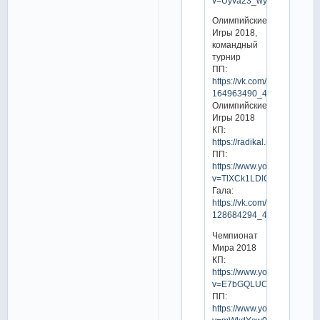
v=Uyva23_wyVE
Олимпийские
Игры 2018,
командный
турнир
ПП:
https://vk.com/video-
164963490_456240204
Олимпийские
Игры 2018
КП:
https://radikal.ru/video/j8j
ПП:
https://www.youtube.com/w
v=TlXCk1LDlC0
Гала:
https://vk.com/video-
128684294_456239549
Чемпионат
Мира 2018
КП:
https://www.youtube.com/w
v=E7bGQLUCuh8
ПП:
https://www.youtube.com/w