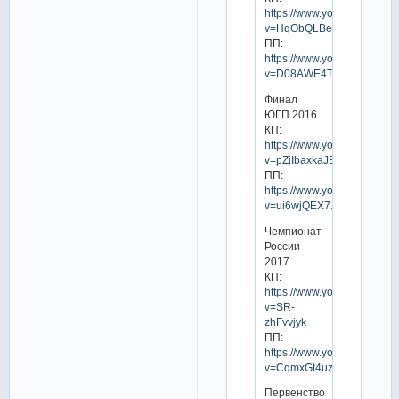
https://www.youtube.com/w
v=HqObQLBewHY
ПП:
https://www.youtube.com/w
v=D08AWE4TfBc
Финал
ЮГП 2016
КП:
https://www.youtube.com/w
v=pZiIbaxkaJE
ПП:
https://www.youtube.com/w
v=ui6wjQEX7Jg
Чемпионат
России
2017
КП:
https://www.youtube.com/w
v=SR-
zhFvvjyk
ПП:
https://www.youtube.com/w
v=CqmxGt4uzas
Первенство