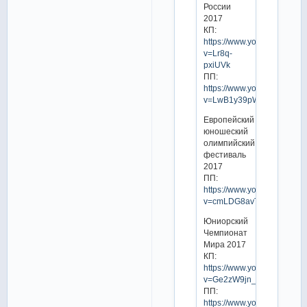
России
2017
КП:
https://www.youtube.com/w
v=Lr8q-
pxiUVk
ПП:
https://www.youtube.com/w
v=LwB1y39pWos
Европейский
юношеский
олимпийский
фестиваль
2017
ПП:
https://www.youtube.com/w
v=cmLDG8avTa8
Юниорский
Чемпионат
Мира 2017
КП:
https://www.youtube.com/w
v=Ge2zW9jn_tg
ПП:
https://www.youtube.com/w