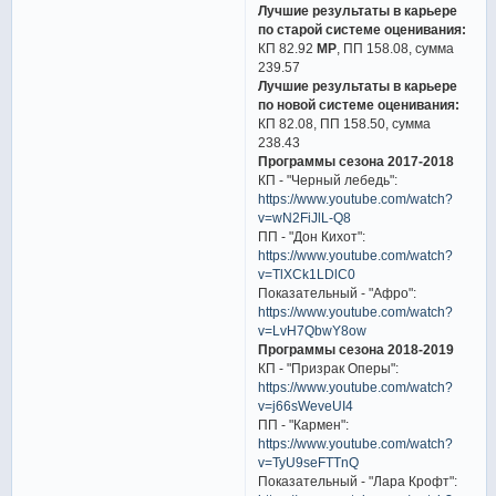
Лучшие результаты в карьере
по старой системе оценивания:
КП 82.92
МР
, ПП 158.08, сумма
239.57
Лучшие результаты в карьере
по новой системе оценивания:
КП 82.08, ПП 158.50, сумма
238.43
Программы сезона 2017-2018
КП - "Черный лебедь":
https://www.youtube.com/watch?
v=wN2FiJlL-Q8
ПП - "Дон Кихот":
https://www.youtube.com/watch?
v=TlXCk1LDlC0
Показательный - "Афро":
https://www.youtube.com/watch?
v=LvH7QbwY8ow
Программы сезона 2018-2019
КП - "Призрак Оперы":
https://www.youtube.com/watch?
v=j66sWeveUI4
ПП - "Кармен":
https://www.youtube.com/watch?
v=TyU9seFTTnQ
Показательный - "Лара Крофт":