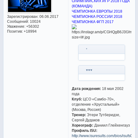
ОЛИМПИЙСКИХ ИГР 2018 ГОДА
(КОМАНДА)
ЧЕМПИОНКА ЕВРОПЫ 2018
Зарегистрирован
: 06.06.2017
ЧЕМПИОНКА РОССИИ 2018
Сообщений:
10024
ЧЕМПИОНКА ФГП 2017
Уважение:
+56302
Позитив:
+18994
*
♥️♥️♥️
Дата рождения:
18 мая 2002
года
Клуб:
ЦСО «Самбо-70»,
отделение «Хрустальный»
(Москва, Россия)
Тренер:
Этери Тутберидзе,
Сергей Дудаков
Хореограф:
Даниил Глейхенгауз
Профиль ISU:
http://www.isuresults.com/bios/isufs00