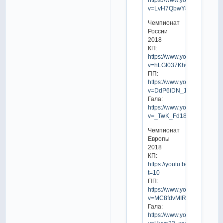
v=LvH7QbwY8ow
Чемпионат
России
2018
КП:
https://www.youtube.com/w
v=hLGI037KhQI
ПП:
https://www.youtube.com/w
v=DdP6iDN_1uo
Гала:
https://www.youtube.com/w
v=_TwK_Fd18Pw
Чемпионат
Европы
2018
КП:
https://youtu.be/OM4eOL9t
t=10
ПП:
https://www.youtube.com/w
v=MC8fdvMIRPc
Гала:
https://www.youtube.com/w