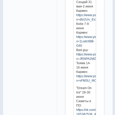
Сендай 31
мая-2 июня
Кармен:
https://www.youtube.com/w
v=dto2Un_EvXk
Кобе 7-9
июня
Кармен:
https://www.youtube.com/w
v=1LwbXBB-
G40
Bad guy:
https://www.youtube.com/w
v=JRNPA2MZPUo
Тояма 14-
16 июня
Кармен:
https://www.youtube.com/w
v=vFMSU_f4CsQ
"Dream On
Ice" 28-30
июня
Сюжеты и
ПО:
https://vk.com/video-
165382538_456240402