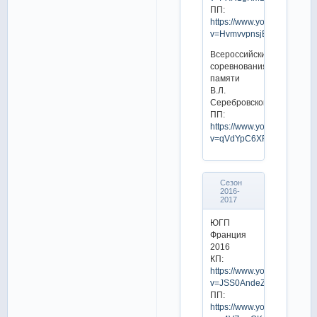
ПП:
https://www.youtube.com/w
v=HvmvvpnsjEU
Всероссийские
соревнования
памяти
В.Л.
Серебровского
ПП:
https://www.youtube.com/w
v=qVdYpC6XFqs
Сезон
2016-
2017
ЮГП
Франция
2016
КП:
https://www.youtube.com/w
v=JSS0AndeZF0
ПП:
https://www.youtube.com/w