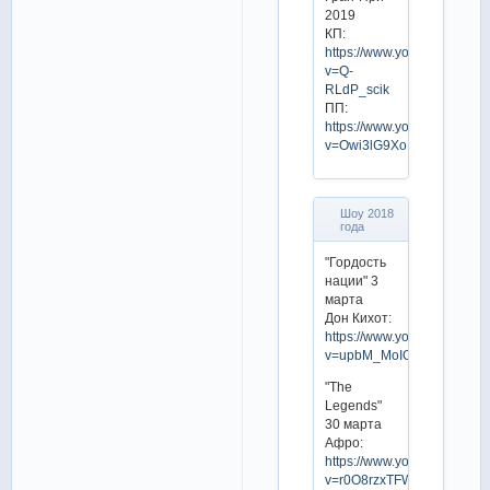
2019
КП:
https://www.youtube.com/w
v=Q-
RLdP_scik
ПП:
https://www.youtube.com/w
v=Owi3lG9XoNU
Шоу 2018
года
"Гордость
нации" 3
марта
Дон Кихот:
https://www.youtube.com/w
v=upbM_MoIO08
"The
Legends"
30 марта
Афро:
https://www.youtube.com/w
v=r0O8rzxTFWs