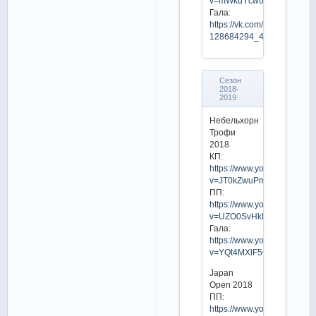
v=mWkdYcw0MBo
Гала:
https://vk.com/video-
128684294_456239601
Сезон
2018-
2019
Небельхорн
Трофи
2018
КП:
https://www.youtube.com/w
v=JT0kZwuPmpg
ПП:
https://www.youtube.com/w
v=UZO0SvHkEHc
Гала:
https://www.youtube.com/w
v=YQt4MXlF5Q8
Japan
Open 2018
ПП:
https://www.youtube.com/w