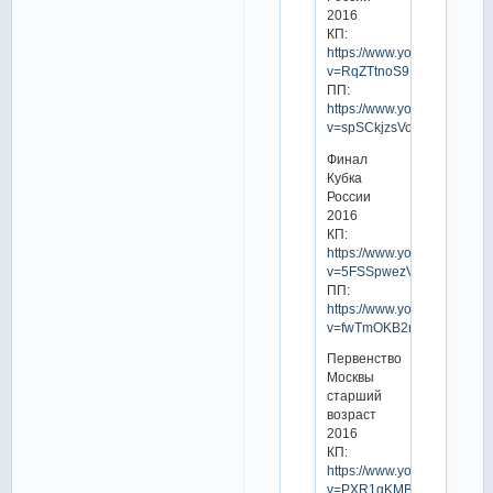
2016
КП:
https://www.youtube.com/w
v=RqZTtnoS918
ПП:
https://www.youtube.com/w
v=spSCkjzsVog
Финал
Кубка
России
2016
КП:
https://www.youtube.com/w
v=5FSSpwezVXc
ПП:
https://www.youtube.com/w
v=fwTmOKB2m7s
Первенство
Москвы
старший
возраст
2016
КП:
https://www.youtube.com/w
v=PXR1gKMBsOg