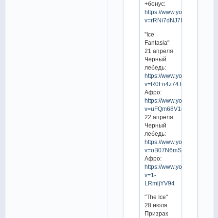
+бонус:
https://www.youtube.com/w
v=rRNi7dNJ7Ks
"Ice
Fantasia"
21 апреля
Черный
лебедь:
https://www.youtube.com/w
v=R0Fn4z74TRc
Афро:
https://www.youtube.com/w
v=uFQm68V1daA
22 апреля
Черный
лебедь:
https://www.youtube.com/w
v=oB07N6mSaOA
Афро:
https://www.youtube.com/w
v=1-
LRmljYV94
"The Ice"
28 июля
Призрак