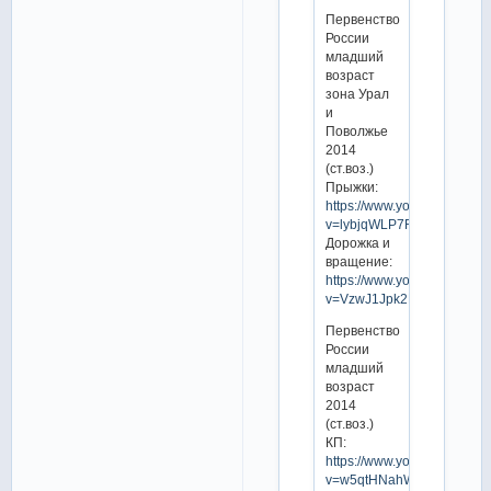
Первенство
России
младший
возраст
зона Урал
и
Поволжье
2014
(ст.воз.)
Прыжки:
https://www.youtube.com/w
v=lybjqWLP7R8
Дорожка и
вращение:
https://www.youtube.com/w
v=VzwJ1Jpk2Nk
Первенство
России
младший
возраст
2014
(ст.воз.)
КП:
https://www.youtube.com/w
v=w5qtHNahWi0