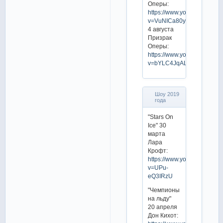
Оперы:
https://www.youtube.com/w
v=VuNICa80yEI
4 августа
Призрак
Оперы:
https://www.youtube.com/w
v=bYLC4JqALsI
Шоу 2019
года
"Stars On
Ice" 30
марта
Лара
Крофт:
https://www.youtube.com/w
v=UPu-
eQ3IRzU
"Чемпионы
на льду"
20 апреля
Дон Кихот: