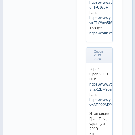
https://www.youtube.com/w
v=TyU9seFTTnQ
Гала:
https://www.youtube.com/w
v=EfsPVas5k84
+бонус:
https://coub.com/view/1rb0s
Сезон
2019-
2020
Japan
Open 2019
ПП:
https://www.youtube.com/w
v=aXZEM9osim4
Гала:
https://www.youtube.com/w
v=AEP02M2YVZo
Этап серии
Гран-При,
Франция
2019
КП: