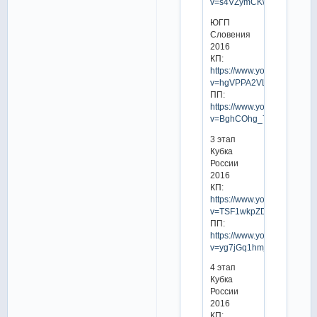
v=s4VZymCKwhg
ЮГП
Словения
2016
КП:
https://www.youtube.com/w
v=hgVPPA2VLvw
ПП:
https://www.youtube.com/w
v=BghCOhg_7oE
3 этап
Кубка
России
2016
КП:
https://www.youtube.com/w
v=TSF1wkpZD2U
ПП:
https://www.youtube.com/w
v=yg7jGq1hmjE
4 этап
Кубка
России
2016
КП: