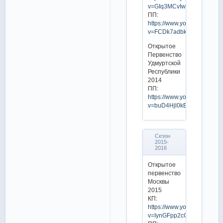
v=GIq3MCvIwMY
ПП:
https://www.youtube.com/w
v=FCDk7adbkfI
Открытое
Первенство
Удмуртской
Республики
2014
ПП:
https://www.youtube.com/w
v=buD4Hjl0kEQ
Сезон
2015-
2016
Открытое
первенство
Москвы
2015
КП:
https://www.youtube.com/w
v=IynGFpp2cGo