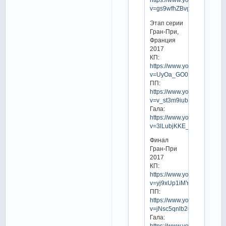
v=gs9wfhZBvgY
Этап серии
Гран-При,
Франция
2017
КП:
https://www.youtube.com/w
v=UyOa_GO0hOE
ПП:
https://www.youtube.com/w
v=v_st3m9iubI
Гала:
https://www.youtube.com/w
v=3lLubjKKE_Y
Финал
Гран-При
2017
КП:
https://www.youtube.com/w
v=yj9xUp1iMYk
ПП:
https://www.youtube.com/w
v=jNsc5qnlb2c
Гала:
https://www.youtube.com/w