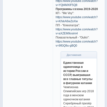
https://www.youtube.com/watch?
v=YQt4MXlF5Q8
Программы сезона 2019-2020
КП - "Me Voy":
https://www.youtube.com/watch?
v=KIVeA6wZoXw
ПП - "Клеопатра":
https://www.youtube.com/watch?
v=aXZEM9osim4
Показательный - "Outro":
https://www.youtube.com/watch?
v=9fGQ9u-gBQ0
Достижения
Единственная
одиночница в
истории России и
СССР, выигравшая
все главные титулы
в фигурном катании
Чемпионка
Олимпийских игр 2018
года в женском
одиночном катании
Серебряный призёр