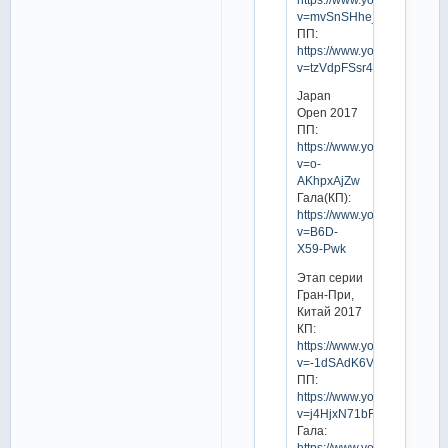
v=mvSnSHhe_y4
ПП:
https://www.youtube.com/w
v=tzVdpFSsr4k
Japan
Open 2017
ПП:
https://www.youtube.com/w
v=o-
AKhpxAjZw
Гала(КП):
https://www.youtube.com/w
v=B6D-
X59-Pwk
Этап серии
Гран-При,
Китай 2017
КП:
https://www.youtube.com/w
v=-1dSAdK6Vq8
ПП:
https://www.youtube.com/w
v=j4HjxN71bFw
Гала:
https://www.youtube.com/w