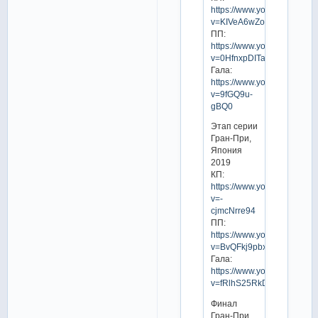
https://www.youtube.com/w
v=KIVeA6wZoXw
ПП:
https://www.youtube.com/w
v=0HfnxpDITag
Гала:
https://www.youtube.com/w
v=9fGQ9u-
gBQ0
Этап серии
Гран-При,
Япония
2019
КП:
https://www.youtube.com/w
v=-
cjmcNrre94
ПП:
https://www.youtube.com/w
v=BvQFkj9pbxs
Гала:
https://www.youtube.com/w
v=fRlhS25RkDY
Финал
Гран-При