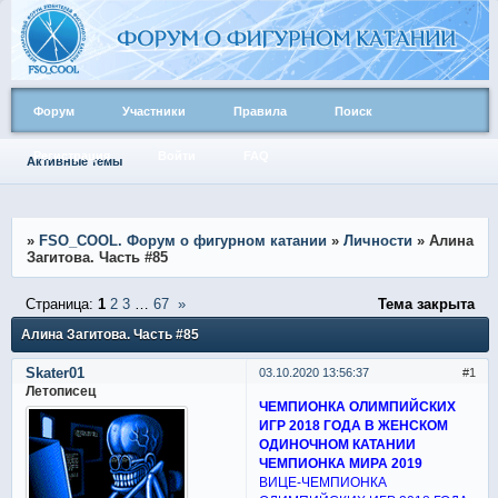
Форум
Участники
Правила
Поиск
Регистрация
Войти
FAQ
Активные темы
»
FSO_COOL. Форум о фигурном катании
»
Личности
»
Алина
Загитова. Часть #85
Страница:
1
2
3
…
67
»
Тема закрыта
Алина Загитова. Часть #85
Skater01
03.10.2020 13:56:37
1
Летописец
ЧЕМПИОНКА ОЛИМПИЙСКИХ
ИГР 2018 ГОДА В ЖЕНСКОМ
ОДИНОЧНОМ КАТАНИИ
ЧЕМПИОНКА МИРА 2019
ВИЦЕ-ЧЕМПИОНКА