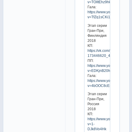
v=TOlItEhz9hk
Гала:
https://www.youtube.com/w
v=TfZq1sCKi1I
Этап серии
Гран-При,
Финляндия
2018
КП:
https://vk.com/video-
173446620_456239030
ПП:
https://www.youtube.com/w
v=EDKjnB20hu8
Гала:
https://www.youtube.com/w
v=4bOOC8cEmlg
Этап серии
Гран-При,
Россия
2018
КП:
https://www.youtube.com/w
v=1-
DJk8Vo4Hk