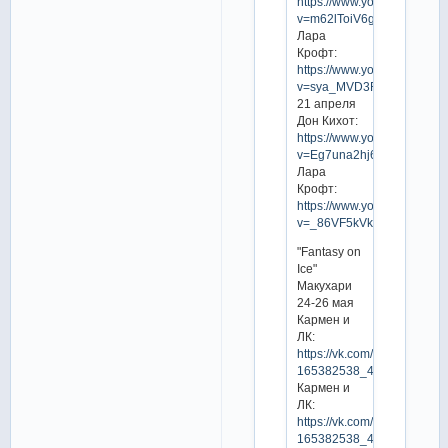
https://www.youtube.com/w
v=m62lToiV6g0
Лара
Крофт:
https://www.youtube.com/w
v=sya_MVD3RyM
21 апреля
Дон Кихот:
https://www.youtube.com/w
v=Eg7una2hj6M
Лара
Крофт:
https://www.youtube.com/w
v=_86VF5kVkUg
"Fantasy on
Ice"
Макухари
24-26 мая
Кармен и
ЛК:
https://vk.com/video-
165382538_456240403
Кармен и
ЛК:
https://vk.com/video-
165382538_456240463