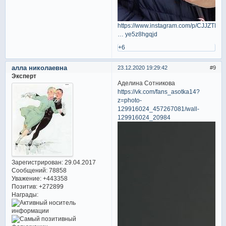
https://www.instagram.com/p/CJJZTPo
… ye5z8hgqjd
+6
алла николаевна
23.12.2020 19:29:42
9
Эксперт
Аделина Сотникова
https://vk.com/fans_asotka14?
z=photo-
129916024_457267081/wall-
129916024_20984
Зарегистрирован
: 29.04.2017
Сообщений:
78858
Уважение:
+443358
Позитив:
+272899
Награды: