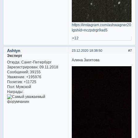
https://instagram.com/ashwagner2010?
igshid=nczpdrgr9ad5
+12
Ashtyn
23.12.2020 18:38:50
7
Эксперт
Алина Загитова
Откуда:
Санкт-Петербург
Зарегистрирован
: 09.11.2018
Сообщений:
39155
Уважение:
+195976
Позитив:
+11725
Пол:
Мужской
Награды: