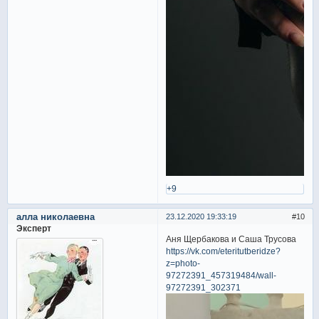
+9
алла николаевна
23.12.2020 19:33:19
10
Эксперт
Аня Щербакова и Саша Трусова
https://vk.com/eteritutberidze?
z=photo-
97272391_457319484/wall-
97272391_302371