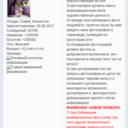
присутствующих на ней
3) фотографии должны иметь
информационную и/или
художественную ценность
4) прежде чем публиковать фото,
Откуда:
Семей, Казахстан
подумайте, приятно было бы вам
Зарегистрирован
: 06.06.2017
увидеть свою фотографию в
Сообщений:
52766
таком виде, гуляющей по
Уважение:
+155509
Позитив:
+166582
просторам сети
Пол:
Женский
5) обсуждение фотографий
Возраст:
41
[1985-01-09]
должно вестись в
Награды:
доброжелательном ключе, без
скатывания в лексику типа "шо за
колхоз"
6) при цитировании постов
убирать фотографии из цитат во
избежание "оверквотинга (т.е.
излишнего цитирования,
многократно вложенного
цитирования и многократного
дублирования одной и той же
информации)
ВНИМАНИЕ: НОВОЕ ПРАВИЛО
7) при публикации
анимированных фото (гиф, тик-
ток и другие аналогичные)
необходимо убирать его под