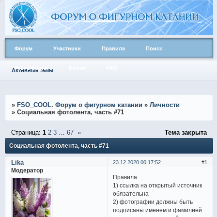
Форум
Участники
Правила
Поиск
Регистрация
Войти
FAQ
Активные темы
»
FSO_COOL. Форум о фигурном катании
»
Личности
»
Социальная фотолента, часть #71
Страница:
1
2
3
…
67
»
Тема закрыта
Социальная фотолента, часть #71
Lika
23.12.2020 00:17:52
1
Модератор
Правила:
1) ссылка на открытый источник
обязательна
2) фотографии должны быть
подписаны именем и фамилией