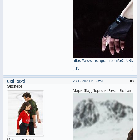
https://www.instagram.com/p/CJJRki7J
+13
uxti_tuxti
23.12.2020 19:23:51
8
Эксперт
Мари-Жад Лорьо и Роман Ле Гак
Откуда:
Москва