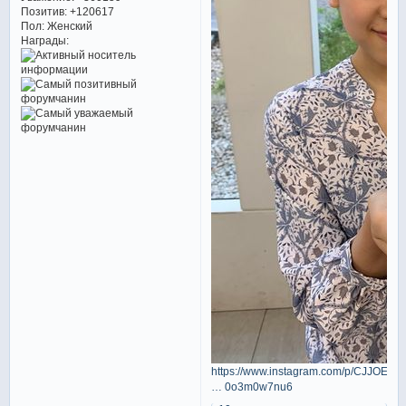
Позитив:
+120617
Пол:
Женский
Награды:
https://www.instagram.com/p/CJJOEfz
… 0o3m0w7nu6