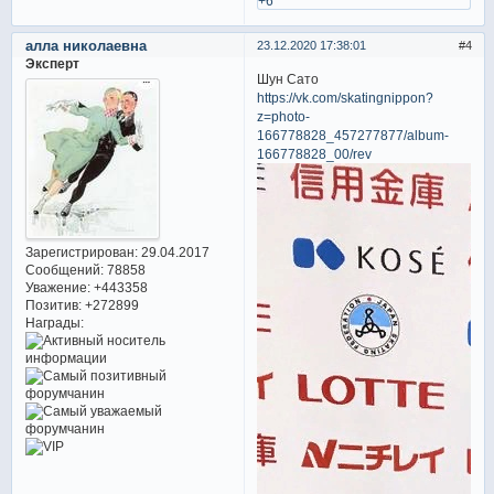
+6
алла николаевна
23.12.2020 17:38:01
4
Эксперт
Шун Сато
https://vk.com/skatingnippon?
z=photo-
166778828_457277877/album-
166778828_00/rev
Зарегистрирован
: 29.04.2017
Сообщений:
78858
Уважение:
+443358
Позитив:
+272899
Награды: