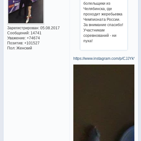
болельщики из
Челябинска, где
проходит жеребьевка
Чемпионата России.
За внимание спасибо!
Зарегистрирован
: 05.08.2017
Участникам
Сообщений:
14741
соревнований - ни
Уважение:
+74674
пуха!
Позитив:
+101527
Пол:
Женский
https://www.instagram.com/p/CJJYkVpp