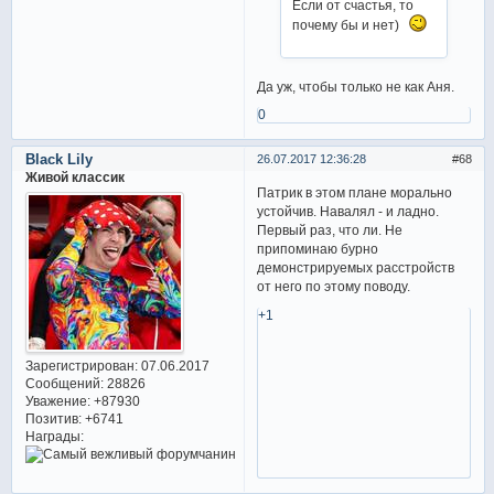
Если от счастья, то
почему бы и нет)
Да уж, чтобы только не как Аня.
0
Black Lily
26.07.2017 12:36:28
68
Живой классик
Патрик в этом плане морально
устойчив. Навалял - и ладно.
Первый раз, что ли. Не
припоминаю бурно
демонстрируемых расстройств
от него по этому поводу.
+1
Зарегистрирован
: 07.06.2017
Сообщений:
28826
Уважение:
+87930
Позитив:
+6741
Награды: