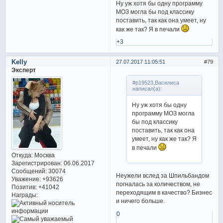
Ну уж хотя бы одну программу
МОЗ могла бы под классику
поставить, так как она умеет, ну
как же так? Я в печали
+3
Kelly
27.07.2017 11:05:51
79
Эксперт
#p19523,Василиса
написал(а):
Ну уж хотя бы одну
программу МОЗ могла
бы под классику
поставить, так как она
умеет, ну как же так? Я
в печали
Откуда:
Москва
Зарегистрирован
: 06.06.2017
Сообщений:
30074
Неужели вслед за Шпильбандом
Уважение:
+93626
погналась за количеством, не
Позитив:
+41042
переходящим в качество? Бизнес
Награды:
и ничего больше.
0