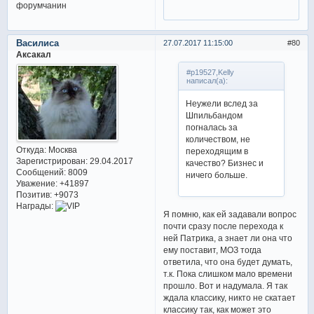
Василиса
27.07.2017 11:15:00
80
Аксакал
#p19527,Kelly
написал(а):
Неужели вслед за
Шпильбандом
погналась за
количеством, не
Откуда:
Москва
переходящим в
Зарегистрирован
: 29.04.2017
качество? Бизнес и
Сообщений:
8009
ничего больше.
Уважение:
+41897
Позитив:
+9073
Награды:
Я помню, как ей задавали вопрос
почти сразу после перехода к
ней Патрика, а знает ли она что
ему поставит, МОЗ тогда
ответила, что она будет думать,
т.к. Пока слишком мало времени
прошло. Вот и надумала. Я так
ждала классику, никто не скатает
классику так, как может это