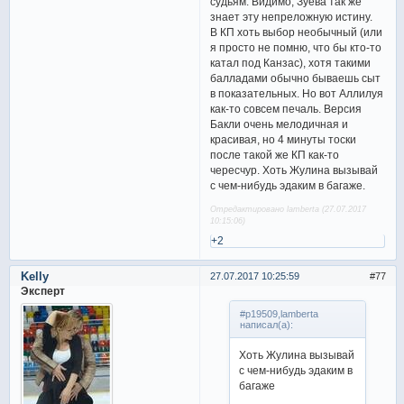
судьям. Видимо, Зуева так же
знает эту непреложную истину.
В КП хоть выбор необычный (или
я просто не помню, что бы кто-то
катал под Канзас), хотя такими
балладами обычно бываешь сыт
в показательных. Но вот Аллилуя
как-то совсем печаль. Версия
Бакли очень мелодичная и
красивая, но 4 минуты тоски
после такой же КП как-то
чересчур. Хоть Жулина вызывай
с чем-нибудь эдаким в багаже.
Отредактировано lamberta (27.07.2017
10:15:06)
+2
Kelly
27.07.2017 10:25:59
77
Эксперт
#p19509,lamberta
написал(а):
Хоть Жулина вызывай
с чем-нибудь эдаким в
багаже