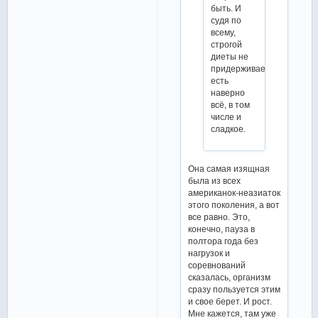
быть. И
судя по
всему,
строгой
диеты не
придерживается,
есть
наверно
всё, в том
числе и
сладкое.
Она самая изящная
была из всех
американок-неазиаток
этого поколения, а вот
все равно. Это,
конечно, пауза в
полтора года без
нагрузок и
соревнований
сказалась, организм
сразу пользуется этим
и свое берет. И рост.
Мне кажется, там уже