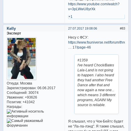
https://www.youtube.com/watch?
v=3pLWwU8yrXk
+1
Kelly
27.07.2017 19:08:06
83
Эксперт
Несу с ФСУ:
https://www.fsuniverse.net/forum/thread
… 17/page-46
#1359
I've heard Chock/Bates
Lala-Land is not going
to happen. I also heard
they had another Free
Откуда:
Москва
Dance after that and
Зарегистрирован
: 06.06.2017
now again a new one...
Сообщений:
30074
which means 3 different
Уважение:
+93626
programs, AGAIN! My
Позитив:
+41042
source is reliable.
Награды:
Я слышал, что у Чок-Бейтс будет
не "Ла-ла-лэнд". Я также слышал,