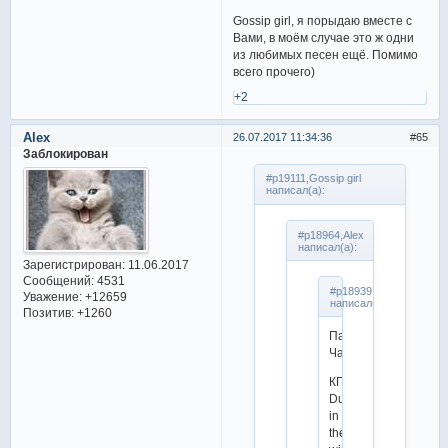
Gossip girl, я порыдаю вместе с
Вами, в моём случае это ж одни
из любимых песен ещё. Помимо
всего прочего)
+2
Alex
26.07.2017 11:34:36
65
Заблокирован
#p19111,Gossip girl
написал(а):
#p18964,Alex
написал(а):
Зарегистрирован
: 11.06.2017
Сообщений:
4531
#p18939,PrivetPrivet
Уважение:
+12659
написал(а):
Позитив:
+1260
Патрик
Чан
КП:
Dust
in
the