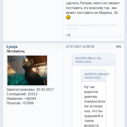
сделать Патрик, никто не сможет
поставить эту классику так, как
может поставить ее Марина. Эх
Отредактировано Василиса (27.07.2017
11:16:35)
+4
Ljusja
27.07.2017 12:09:32
81
Летописец
#p18854,Black Lily
написал(а):
#p18843,milena63
написал(а):
Ну так
Зарегистрирован
: 30.04.2017
выросла
Сообщений:
10313
девочка,
Уважение:
+38294
повзрослела.
Позитив:
+57689
Не астеник
она, что бы
худышкой в
таком
возрасте