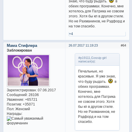
знаю, что буду рыдать.
в
обеих программах. Конечно, мне
хотелось для Патрика не совсем
этого. Хотя бы кп в другом стиле.
Но не Рахманинов, не Рэдфорд и
на том спасибо.
+4
Мама Стифлера
26.07.2017 11:19:23
64
Заблокирован
#p19111,Gossip girl
написал(а):
Печальные, но
красивые. Я уже знаю,
что буду рыдать.
в
обеих программах.
Зарегистрирован
: 07.06.2017
Конечно, мне
Сообщений:
28106
хотелось для Патрика
Уважение:
+65721
не совсем этого. Хотя
Позитив:
+35071
бы кп в другом стиле.
Пол:
Женский
Но не Рахманинов, не
Награды:
Рэдфорд и на том
спасибо.