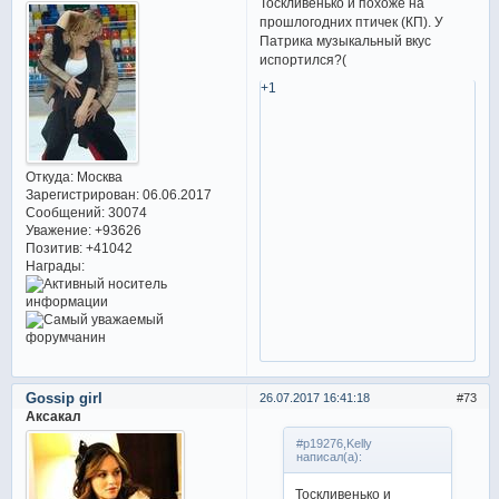
Тоскливенько и похоже на
прошлогодних птичек (КП). У
Патрика музыкальный вкус
испортился?(
+1
Откуда:
Москва
Зарегистрирован
: 06.06.2017
Сообщений:
30074
Уважение:
+93626
Позитив:
+41042
Награды:
Gossip girl
26.07.2017 16:41:18
73
Аксакал
#p19276,Kelly
написал(а):
Тоскливенько и