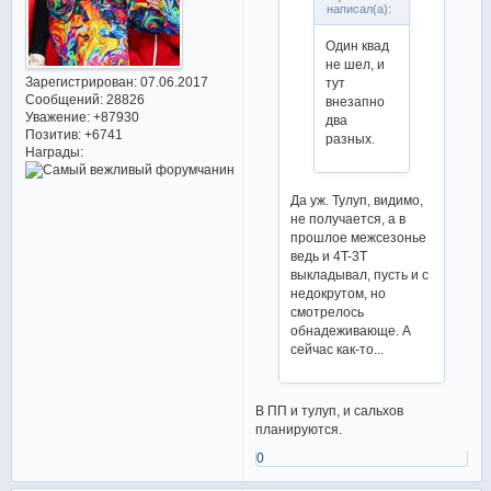
написал(а):
Один квад
не шел, и
Зарегистрирован
: 07.06.2017
тут
Сообщений:
28826
внезапно
Уважение:
+87930
два
Позитив:
+6741
разных.
Награды:
Да уж. Тулуп, видимо,
не получается, а в
прошлое межсезонье
ведь и 4T-3T
выкладывал, пусть и с
недокрутом, но
смотрелось
обнадеживающе. А
сейчас как-то...
В ПП и тулуп, и сальхов
планируются.
0