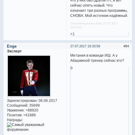
что у них был другой ПТ, и вот
сейчас опять новый. Что
означает три разных программы,
СНОВА. Мой источник надёжный.
Отредактировано Kelly (27.07.2017
19:13:22)
+1
Enge
27.07.2017 19:33:59
84
Эксперт
Метания в команде ИШ. А у
Абашкиной тренер сейчас кто?
0
Зарегистрирован
: 06.06.2017
Сообщений:
35699
Уважение:
+88920
Позитив:
+41886
Награды: