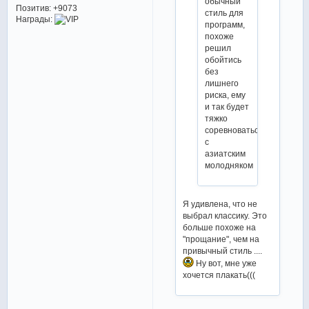
обычный
Позитив:
+9073
стиль для
Награды:
программ,
похоже
решил
обойтись
без
лишнего
риска, ему
и так будет
тяжко
соревноваться
с
азиатским
молодняком
Я удивлена, что не
выбрал классику. Это
больше похоже на
"прощание", чем на
привычный стиль ....
Ну вот, мне уже
хочется плакать(((