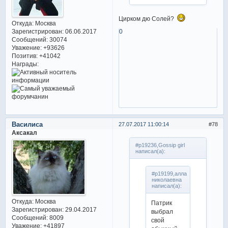
Цирком дю Солей?
Откуда:
Москва
Зарегистрирован
: 06.06.2017
0
Сообщений:
30074
Уважение:
+93626
Позитив:
+41042
Награды:
Василиса
27.07.2017 11:00:14
78
Аксакал
#p19236,Gossip girl
написал(а):
#p19199,алла
николаевна
написал(а):
Откуда:
Москва
Патрик
Зарегистрирован
: 29.04.2017
выбрал
Сообщений:
8009
свой
Уважение:
+41897