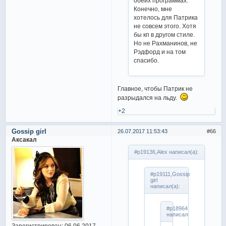
обеих программах.
Конечно, мне
хотелось для Патрика
не совсем этого. Хотя
бы кп в другом стиле.
Но не Рахманинов, не
Рэдфорд и на том
спасибо.
Главное, чтобы Патрик не
разрыдался на льду.
+2
Gossip girl
26.07.2017 11:53:43
66
Аксакал
#p19136,Alex написал(а):
#p19111,Gossip
girl
написал(а):
#p18964,Alex
написал(а):
Зарегистрирован
: 06.06.2017