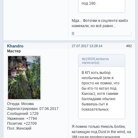
под 180.
Мда... Фоточки в соцленте какбэ
намекали, но всё равно...
0
Khandro
27.07.2017 13:28:14
82
Мастер
#p19509,lamberta
написал(а):
В КП хоть выбор
необычный (или я
просто не помню, что
бы кто-то катал под
Канзас), хотя такими
балладами обычно
Откуда:
Москва
бываешь сыт в
Зарегистрирован
: 07.06.2017
показательных.
Сообщений:
1729
Уважение:
+7794
Позитив:
+22709
Я помню только Николь Бобек,
Пол:
Женский
катающую под Dust in the wind, на
ЧМ среди профессионалов.