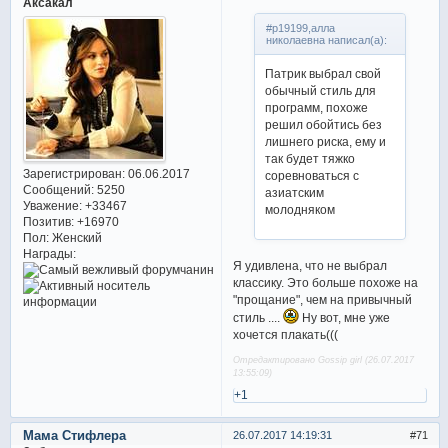
Аксакал
#p19199,алла
николаевна написал(а):
Патрик выбрал свой
обычный стиль для
программ, похоже
решил обойтись без
лишнего риска, ему и
так будет тяжко
Зарегистрирован
: 06.06.2017
соревноваться с
Сообщений:
5250
азиатским
Уважение:
+33467
молодняком
Позитив:
+16970
Пол:
Женский
Награды:
Я удивлена, что не выбрал
классику. Это больше похоже на
"прощание", чем на привычный
стиль ....
Ну вот, мне уже
хочется плакать(((
Отредактировано Gossip girl (26.07.2017
13:55:09)
+1
Мама Стифлера
26.07.2017 14:19:31
71