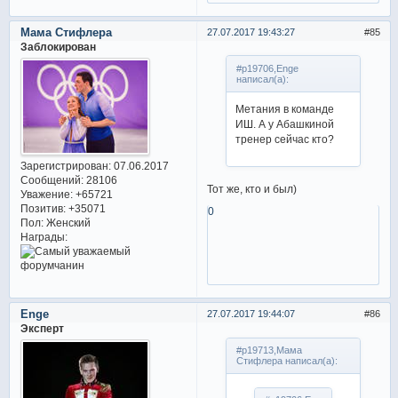
Мама Стифлера
27.07.2017 19:43:27
85
Заблокирован
#p19706,Enge
написал(а):
Метания в команде
ИШ. А у Абашкиной
тренер сейчас кто?
Зарегистрирован
: 07.06.2017
Сообщений:
28106
Тот же, кто и был)
Уважение:
+65721
Позитив:
+35071
0
Пол:
Женский
Награды:
Enge
27.07.2017 19:44:07
86
Эксперт
#p19713,Мама
Стифлера написал(а):