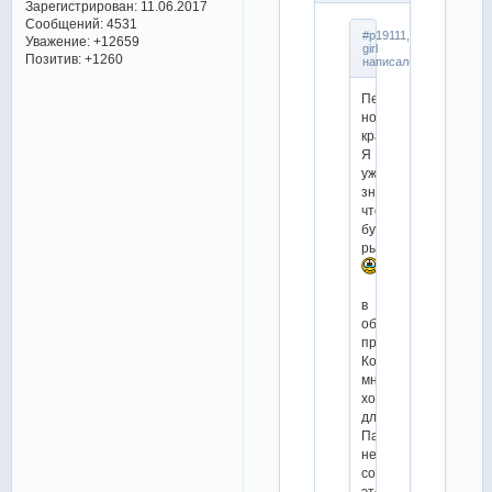
Зарегистрирован
: 11.06.2017
Сообщений:
4531
#p19111,Gossip
Уважение:
+12659
girl
Позитив:
+1260
написал(а):
Печальные,
но
красивые.
Я
уже
знаю,
что
буду
рыдать.
в
обеих
программах.
Конечно,
мне
хотелось
для
Патрика
не
совсем
этого.