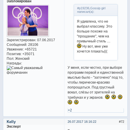
Заблокирован
#p19236,Gossip girl
написал(а):
Я удивлена, что не
выбрал классику. Это
больше похоже на
"прощание", чем на
Зарегистрирован
: 07.06.2017
привычный стиль ....
Сообщений:
28106
Ну вот, мне уже
Уважение:
+65721
хочется плакать(((
Позитив:
+35071
Пол:
Женский
Награды:
У меня, если честно, при выборе
программ первой и единственной
мыслью было - "заточено" под то,
чтобы лирически-красиво
попрощаться. Под грустный
вокал, слёзы от зрителей на
трибунах и у экранов.
+2
Kelly
26.07.2017 16:16:22
72
Эксперт