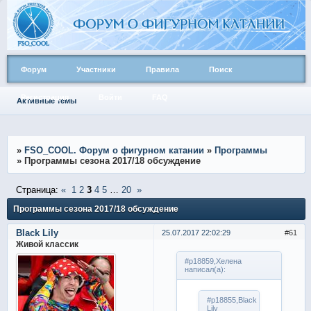
Форум
Участники
Правила
Поиск
Регистрация
Войти
FAQ
Активные темы
»
FSO_COOL. Форум о фигурном катании
»
Программы
»
Программы сезона 2017/18 обсуждение
Страница:
«
1
2
3
4
5
…
20
»
Программы сезона 2017/18 обсуждение
Black Lily
25.07.2017 22:02:29
61
Живой классик
#p18859,Хелена
написал(а):
#p18855,Black
Lily