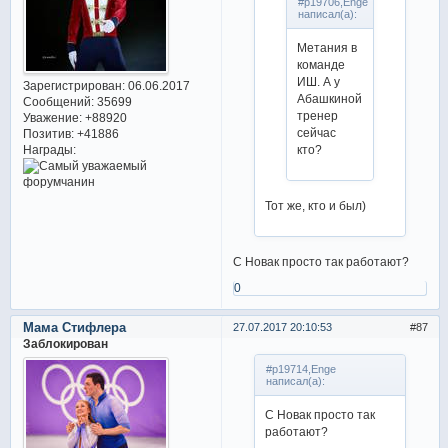
#p19706,Enge
написал(а):
Метания в
команде
ИШ. А у
Зарегистрирован
: 06.06.2017
Абашкиной
Сообщений:
35699
тренер
Уважение:
+88920
сейчас
Позитив:
+41886
кто?
Награды:
Тот же, кто и был)
С Новак просто так работают?
0
Мама Стифлера
27.07.2017 20:10:53
87
Заблокирован
#p19714,Enge
написал(а):
С Новак просто так
работают?