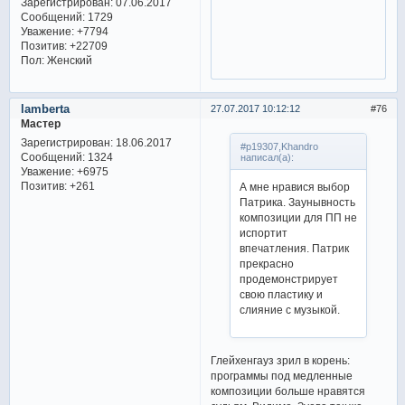
Зарегистрирован
: 07.06.2017
Сообщений:
1729
Уважение:
+7794
Позитив:
+22709
Пол:
Женский
lamberta
27.07.2017 10:12:12
76
Мастер
Зарегистрирован
: 18.06.2017
#p19307,Khandro
Сообщений:
1324
написал(а):
Уважение:
+6975
Позитив:
+261
А мне нравися выбор
Патрика. Заунывность
композиции для ПП не
испортит
впечатления. Патрик
прекрасно
продемонстрирует
свою пластику и
слияние с музыкой.
Глейхенгауз зрил в корень:
программы под медленные
композиции больше нравятся