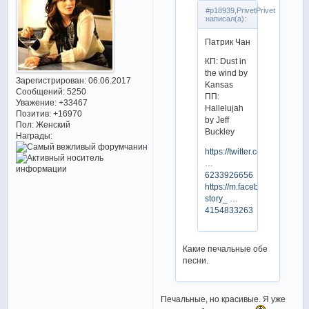
#p18939,PrivetPrivet
написал(а):
Патрик Чан
КП: Dust in
the wind by
Зарегистрирован
: 06.06.2017
Kansas
Сообщений:
5250
ПП:
Уважение:
+33467
Hallelujah
Позитив:
+16970
by Jeff
Пол:
Женский
Buckley
Награды:
https://twitter.com/fs_evolut
…
6233926656
https://m.facebook.com/stor
story_ …
4154833263
Какие печальные обе
песни.
Печальные, но красивые. Я уже