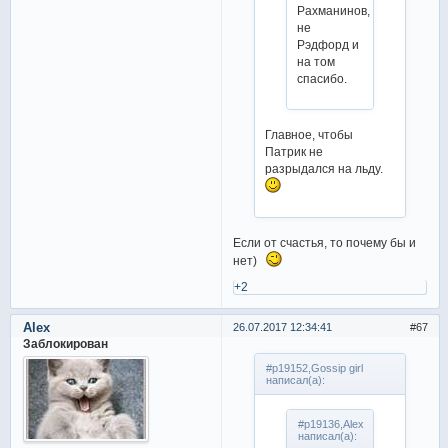
Рахманинов,
не
Рэдфорд и
на том
спасибо.
Главное, чтобы
Патрик не
разрыдался на льду.
Если от счастья, то почему бы и
нет)
+2
Alex
26.07.2017 12:34:41
67
Заблокирован
#p19152,Gossip girl
написал(а):
#p19136,Alex
написал(а):