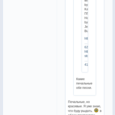
wind
by
Kansas
ПП:
Hallelujah
by
Jeff
Buckley
https://twitter.com/fs_
…
6233926656
https://m.facebook.co
story_
…
4154833263
Какие
печальные
обе песни.
Печальные, но
красивые. Я уже знаю,
что буду рыдать.
в