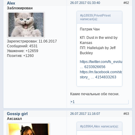
Alex
26.07.2017 01:33:40
62
Заблокирован
#p18939,PrivetPrivet
написал(а):
Патрик Чан
КП: Dust in the wind by
Зарегистрирован
: 11.06.2017
Kansas
Сообщений:
4531
ПП: Hallelujah by Jeff
Уважение:
+12659
Buckley
Позитив:
+1260
https://twitter.com/fs_evolution/sta
… 6233926656
https://m.facebook.com/story.php
story_ … 4154833263
Какие печальные обе песни.
+1
Gossip girl
26.07.2017 11:16:07
63
Аксакал
#p18964,Alex написал(а):