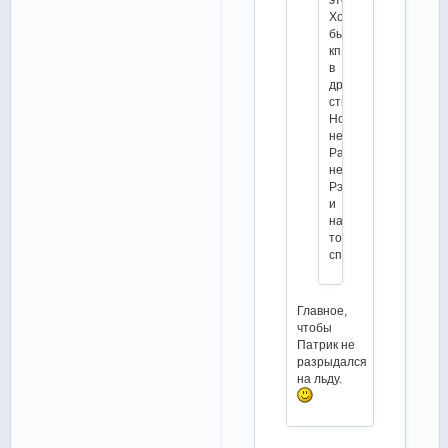
Хотя
бы
кп
в
другом
стиле.
Но
не
Рахманинов,
не
Рэдфорд
и
на
том
спасибо.
Главное,
чтобы
Патрик не
разрыдался
на льду.