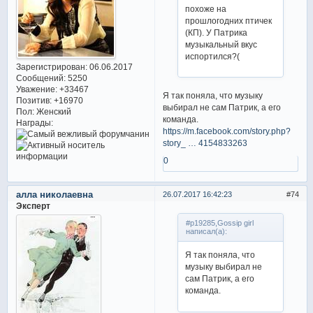
похоже на
прошлогодних птичек
(КП). У Патрика
музыкальный вкус
испортился?(
Зарегистрирован
: 06.06.2017
Сообщений:
5250
Уважение:
+33467
Я так поняла, что музыку
Позитив:
+16970
выбирал не сам Патрик, а его
Пол:
Женский
команда.
Награды:
https://m.facebook.com/story.php?
story_ … 4154833263
0
алла николаевна
26.07.2017 16:42:23
74
Эксперт
#p19285,Gossip girl
написал(а):
Я так поняла, что
музыку выбирал не
сам Патрик, а его
команда.