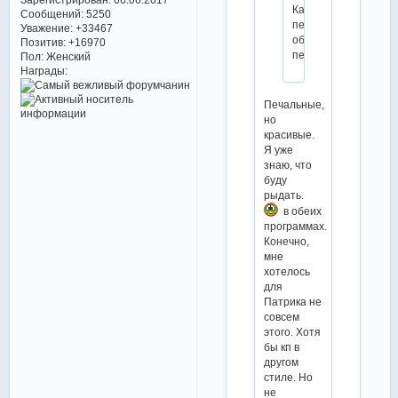
Какие
Сообщений:
5250
печальные
Уважение:
+33467
обе
Позитив:
+16970
песни.
Пол:
Женский
Награды:
Печальные,
но
красивые.
Я уже
знаю, что
буду
рыдать.
в обеих
программах.
Конечно,
мне
хотелось
для
Патрика не
совсем
этого. Хотя
бы кп в
другом
стиле. Но
не