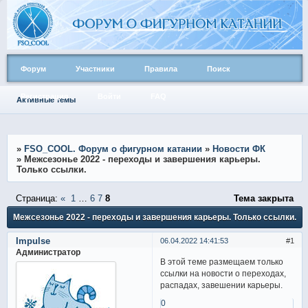
Форум
Участники
Правила
Поиск
Регистрация
Войти
FAQ
Активные темы
»
FSO_COOL. Форум о фигурном катании
»
Новости ФК
»
Межсезонье 2022 - переходы и завершения карьеры.
Только ссылки.
Страница:
«
1
…
6
7
8
Тема закрыта
Межсезонье 2022 - переходы и завершения карьеры. Только ссылки.
Impulse
06.04.2022 14:41:53
1
Администратор
В этой теме размещаем только
ссылки на новости о переходах,
распадах, завешении карьеры.
0