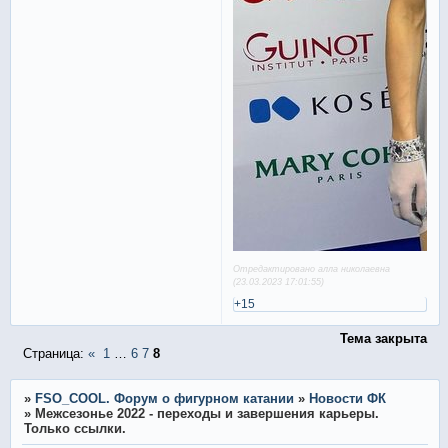
Отредактировано алла николаевна
(23.03.2023 17:01:55)
+15
Тема закрыта
Страница:
«
1
…
6
7
8
»
FSO_COOL. Форум о фигурном катании
»
Новости ФК
»
Межсезонье 2022 - переходы и завершения карьеры.
Только ссылки.