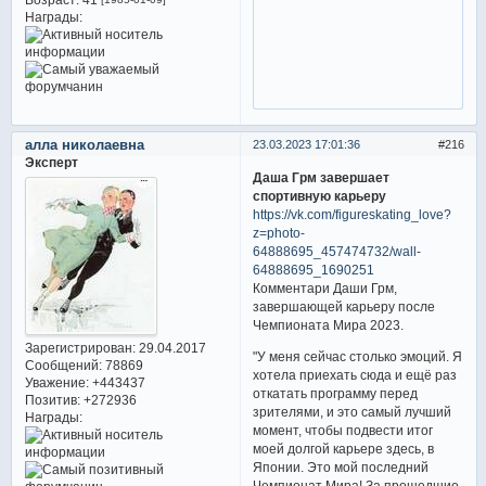
Награды:
алла николаевна
23.03.2023 17:01:36
216
Эксперт
Даша Грм завершает
спортивную карьеру
https://vk.com/figureskating_love?
z=photo-
64888695_457474732/wall-
64888695_1690251
Комментари Даши Грм,
завершающей карьеру после
Чемпионата Мира 2023.
Зарегистрирован
: 29.04.2017
"У меня сейчас столько эмоций. Я
Сообщений:
78869
хотела приехать сюда и ещё раз
Уважение:
+443437
откатать программу перед
Позитив:
+272936
зрителями, и это самый лучший
Награды:
момент, чтобы подвести итог
моей долгой карьере здесь, в
Японии. Это мой последний
Чемпионат Мира! За прошедшие