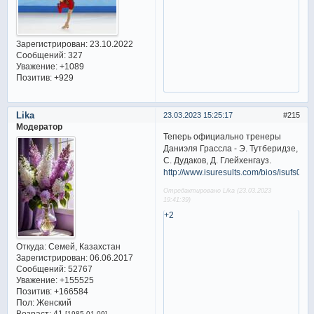
Зарегистрирован
: 23.10.2022
Сообщений:
327
Уважение:
+1089
Позитив:
+929
Lika
23.03.2023 15:25:17
215
Модератор
Теперь официально тренеры
Даниэля Грассла - Э. Тутберидзе,
С. Дудаков, Д. Глейхенгауз.
http://www.isuresults.com/bios/isufs00
Отредактировано Lika (23.03.2023
19:41:39)
+2
Откуда:
Семей, Казахстан
Зарегистрирован
: 06.06.2017
Сообщений:
52767
Уважение:
+155525
Позитив:
+166584
Пол:
Женский
Возраст:
41
[1985-01-09]