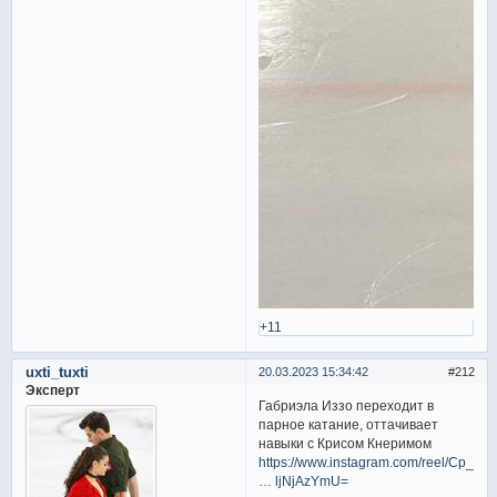
+11
uxti_tuxti
20.03.2023 15:34:42
212
Эксперт
Габриэла Иззо переходит в
парное катание, оттачивает
навыки с Крисом Кнеримом
https://www.instagram.com/reel/Cp_iC
… ljNjAzYmU=