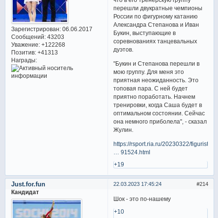
перешли двукратные чемпионы
России по фигурному катанию
Александра Степанова и Иван
Зарегистрирован
: 06.06.2017
Букин, выступающие в
Сообщений:
43203
соревнованиях танцевальных
Уважение:
+122268
дуэтов.
Позитив:
+41313
Награды:
"Букин и Степанова перешли в
мою группу. Для меня это
приятная неожиданность. Это
топовая пара. С ней будет
приятно поработать. Начнем
тренировки, когда Саша будет в
оптимальном состоянии. Сейчас
она немного приболела", - сказал
Жулин.
https://rsport.ria.ru/20230322/figurist
… 91524.html
+19
Just.for.fun
22.03.2023 17:45:24
214
Кандидат
Шок - это по-нашему
+10