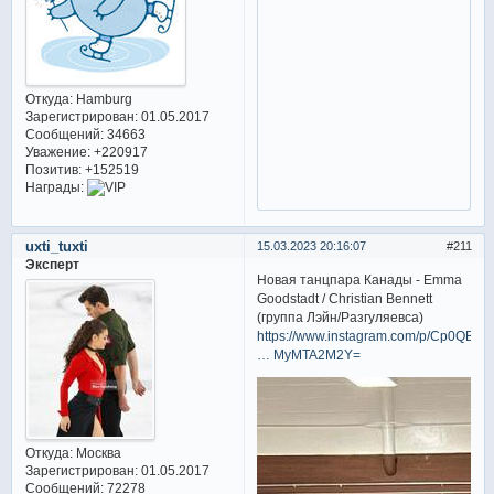
Откуда:
Hamburg
Зарегистрирован
: 01.05.2017
Сообщений:
34663
Уважение:
+220917
Позитив:
+152519
Награды:
uxti_tuxti
15.03.2023 20:16:07
211
Эксперт
Новая танцпара Канады - Emma
Goodstadt / Christian Bennett
(группа Лэйн/Разгуляевса)
https://www.instagram.com/p/Cp0QBd
… MyMTA2M2Y=
Откуда:
Москва
Зарегистрирован
: 01.05.2017
Сообщений:
72278