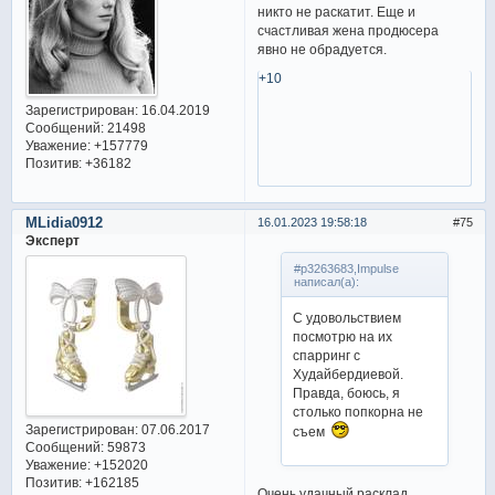
никто не раскатит. Еще и
счастливая жена продюсера
явно не обрадуется.
+10
Зарегистрирован
: 16.04.2019
Сообщений:
21498
Уважение:
+157779
Позитив:
+36182
MLidia0912
16.01.2023 19:58:18
75
Эксперт
#p3263683,Impulse
написал(а):
С удовольствием
посмотрю на их
спарринг с
Худайбердиевой.
Правда, боюсь, я
столько попкорна не
Зарегистрирован
: 07.06.2017
съем
Сообщений:
59873
Уважение:
+152020
Позитив:
+162185
Очень удачный расклад.