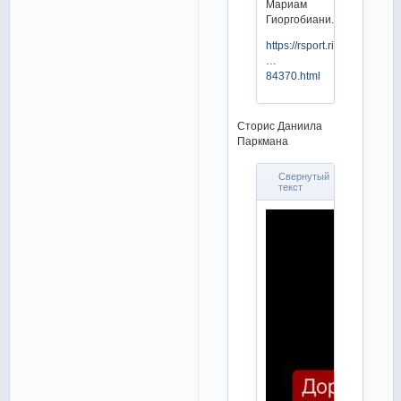
Мариам
Гиоргобиани.
https://rsport.ria.ru/20230117
…
84370.html
Сторис Даниила
Паркмана
Свернутый
текст