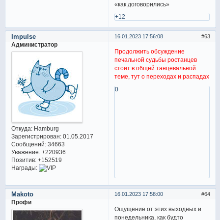
«как договорились»
+12
Impulse
16.01.2023 17:56:08
63
Администратор
Продолжить обсуждение
печальной судьбы ростанцев
стоит в общей танцевальной
теме, тут о переходах и распадах
0
Откуда:
Hamburg
Зарегистрирован
: 01.05.2017
Сообщений:
34663
Уважение:
+220936
Позитив:
+152519
Награды:
Makoto
16.01.2023 17:58:00
64
Профи
Ощущение от этих выходных и
понедельника, как будто