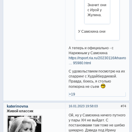
Значит они
с Ирой у
Жулина.
У Самохина они
А теперь и официально - с
Нарижным у Самохина
https://rsport.ria.ru/20230116/khavroni
… 95980.html
С удовольствием посмотрю на их
спарринг с Худайбердиевой.
Правда, боюсь, я столько
попкорна не съем
+19
katerinovna
16.01.2023 19:58:03
74
Живой классик
Ой, ну у Самохина ничего путного
у пары ХН не выйдет. С
постановками там тоже не шибко
шикарно. Дэвида под Ирину