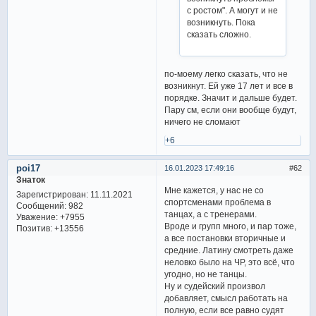
с ростом". А могут и не
возникнуть. Пока
сказать сложно.
по-моему легко сказать, что не
возникнут. Ей уже 17 лет и все в
порядке. Значит и дальше будет.
Пару см, если они вообще будут,
ничего не сломают
+6
poi17
16.01.2023 17:49:16
62
Знаток
Мне кажется, у нас не со
Зарегистрирован
: 11.11.2021
спортсменами проблема в
Сообщений:
982
танцах, а с тренерами.
Уважение:
+7955
Вроде и групп много, и пар тоже,
Позитив:
+13556
а все постановки вторичные и
средние. Латину смотреть даже
неловко было на ЧР, это всё, что
угодно, но не танцы.
Ну и судейский произвол
добавляет, смысл работать на
полную, если все равно судят