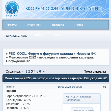
Форум
Участники
Правила
Поиск
Регистрация
Войти
FAQ
Активные темы
»
FSO_COOL. Форум о фигурном катании
»
Новости ФК
»
Межсезонье 2022 - переходы и завершения карьеры.
Обсуждение #2
Страница:
«
1
2
3
4
5
6
»
Тема закрыта
Межсезонье 2022 - переходы и завершения карьеры. Обсуждение #2
Idtdic
16.01.2023 16:00:27
1
Профи
Зарегистрирован
: 21.08.2021
#p3263328,angelique
Сообщений:
4635
написал(а):
Уважение:
+7275
Позитив:
+11609
#p3263315,Idtdic