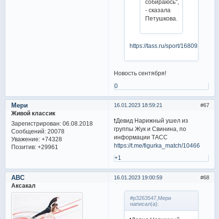
собираюсь",
- сказала
Петушкова.
https://tass.ru/sport/16809289
Новость сентября!
0
Мери
16.01.2023 18:59:21
67
Живой классик
❗️Девид Нарижный ушел из
Зарегистрирован
: 06.08.2018
группы Жук и Свинина, по
Сообщений:
20078
информации ТАСС
Уважение:
+74328
https://t.me/figurka_match/10466
Позитив:
+29961
+1
ABC
16.01.2023 19:00:59
68
Аксакал
#p3263547,Мери
написал(а):