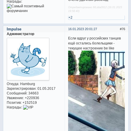
Награды:
Отредактировано MLidia0912 (16.01.2023
19:58:40)
+2
Impulse
16.01.2023 20:01:27
76
Администратор
Если вдруг у российских танцев
ещё остались болельщики -
текущее настроение be like
Откуда:
Hamburg
Зарегистрирован
: 01.05.2017
Сообщений:
34663
Уважение:
+220936
Позитив:
+152519
Награды: