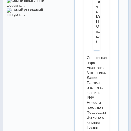
то
что
с
Метёлкиной-
Паркманом?
Очень
жаль,
конечно
(
Спортивная
пара
Анастасия
Метелкина/
Даниил
Паркман
распалась,
заявила
РИА
Новости
президент
Федерации
фигурного
катания
Грузии