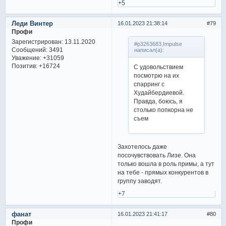
+5
Леди Винтер
16.01.2023 21:38:14
79
Профи
Зарегистрирован
: 13.11.2020
#p3263683,Impulse
Сообщений:
3491
написал(а):
Уважение:
+31059
Позитив:
+16724
С удовольствием
посмотрю на их
спарринг с
Худайбердиевой.
Правда, боюсь, я
столько попкорна не
съем
Захотелось даже
посочувствовать Лизе. Она
только вошла в роль примы, а тут
на тебе - прямых конкурентов в
группу заводят.
+7
фанат
16.01.2023 21:41:17
80
Профи