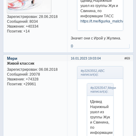
❗️Девид Нарижный
ушел из группы Жук и
Свинина, по
информации ТАСС
Зарегистрирован
: 28.06.2018
https://t.me/figurka_match/10466
Сообщений:
8034
Уважение:
+40334
Позитив:
+14
Значит они с Ирой у Жулина.
0
Мери
16.01.2023 19:03:04
69
Живой классик
Зарегистрирован
: 06.08.2018
#p3263552,ABC
Сообщений:
20078
написал(а):
Уважение:
+74328
Позитив:
+29961
#p3263547,Мери
написал(а):
❗️Девид
Нарижный
ушел из
группы Жук
и Свинина,
по
информации