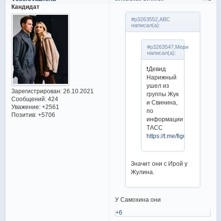
Кандидат
#p3263552,ABC
написал(а):
#p3263547,Мери
написал(а):
❗️Девид
Нарижный
ушел из
Зарегистрирован
: 26.10.2021
группы Жук
Сообщений:
424
и Свинина,
Уважение:
+2561
по
Позитив:
+5706
информации
ТАСС
https://t.me/figurka_match/
Значит они с Ирой у
Жулина.
У Самохина они
+6