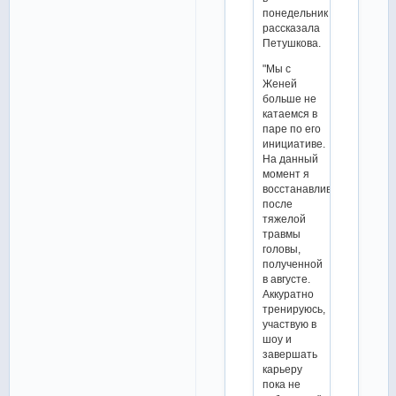
понедельник
рассказала
Петушкова.
"Мы с
Женей
больше не
катаемся в
паре по его
инициативе.
На данный
момент я
восстанавливаюсь
после
тяжелой
травмы
головы,
полученной
в августе.
Аккуратно
тренируюсь,
участвую в
шоу и
завершать
карьеру
пока не