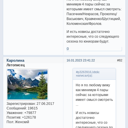
минимум 4 пары сейчас за
которыми имеет смысл смотреть:
Пасечник/Некрасов, Прокопец/
Васькович, Кравченко/Шустицкий,
Коломенская/Фролов.
И есть новисы достаточно
интересные, что со следующего
сезона по юниорам будут.
0
Каролина
16.01.2023 23:41:22
82
Летописец
#p3263916,Idtdic
написал(а):
Но я по любому вижу
как минимум 4 пары
сейчас за которыми
имеет смысл смотреть
Зарегистрирован
: 27.06.2017
...
Сообщений:
19615
И есть новисы
Уважение:
+79877
Позитив:
+126178
достаточно
Пол:
Женский
интересные, что со
следующего сезона по