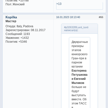
Позитив:
+10788
+13
Пол:
Женский
Kopilka
16.01.2023 18:13:40
66
Мастер
Откуда:
Italy, Padova
#p3263289,uxti_tuxti
Зарегистрирован
: 08.11.2017
написал(а):
Сообщений:
1193
Уважение:
+1432
Позитив:
+5346
Двукратные
призеры
этапов
юниорского
Гран-при в
парном
катании
Екатерина
Петушкова
и Евгений
Маликов
больше не
будут
выступать
вместе. Об
этом ТАСС
в