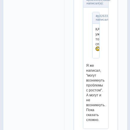
написал(а):
#p3263314,angelique
написал(а):
КА
уже
тоже
списали?
Я же
написал,
"могут
возникнуть
проблемы
с ростом".
А могут и
не
возникнуть.
Пока
сказать
сложно.