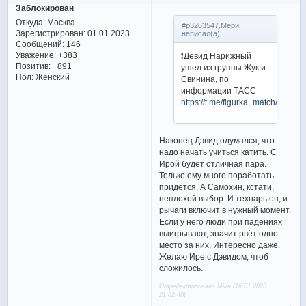
Заблокирован
Откуда:
Москва
#p3263547,Мери
Зарегистрирован
: 01.01.2023
написал(а):
Сообщений:
146
Уважение:
+383
❗Девид Нарижный
Позитив:
+891
ушел из группы Жук и
Пол:
Женский
Свинина, по
информации ТАСС
https://t.me/figurka_match/10466
Наконец Дэвид одумался, что
надо начать учиться катить. С
Ирой будет отличная пара.
Только ему много поработать
придется. А Самохин, кстати,
неплохой выбор. И технарь он, и
рычаги включит в нужный момент.
Если у него люди при падениях
выигрывают, значит рвёт одно
место за них. Интересно даже.
Желаю Ире с Дэвидом, чтоб
сложилось.
Отредактировано Miira (16.01.2023
21:02:40)