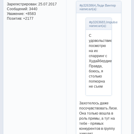
Зарегистрирован
: 25.07.2017
#p3263864,Леди Винтер
Сообщений:
3440
написал(а):
Уважение:
+8583
Позитив:
+2177
#p3263683,Impulse
написал(а):
С
удовольствием
посмотрю
на их
спарринг с
Худайбердиевой.
Правда,
боюсь, я
столько
попкорна
не съем
Захотелось даже
посочувствовать Лизе.
Она только вошла в
роль примы, а тут на
тебе - прямых
конкурентов в группу
заводят.