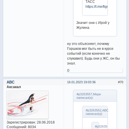
ТАСС
https://t.me/figurka_match/
Значит они с Ирой у
Жулина.
ну это объясняет, почему
Горшков мог быть не в курсе
событий (если конечно не
слукавил). Будь они у ЖС, он бы
знал.
0
ABC
16.01.2023 19:03:36
70
Аксакал
#p3263557,Мери
написал(а):
#p3263552,ABC
написал(а):
Зарегистрирован
: 28.06.2018
#p3263547,Мери
Сообщений:
8034