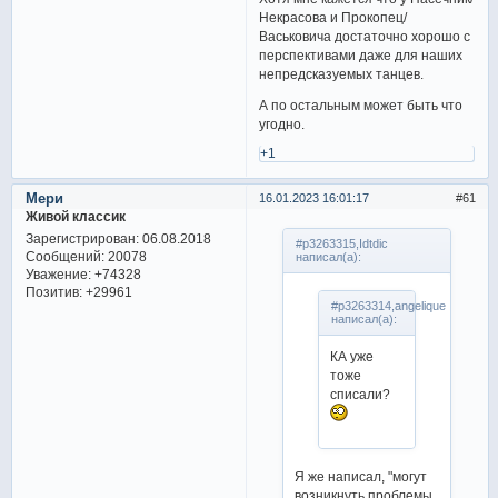
Некрасова и Прокопец/
Васьковича достаточно хорошо с
перспективами даже для наших
непредсказуемых танцев.
А по остальным может быть что
угодно.
+1
Мери
16.01.2023 16:01:17
61
Живой классик
Зарегистрирован
: 06.08.2018
#p3263315,Idtdic
Сообщений:
20078
написал(а):
Уважение:
+74328
Позитив:
+29961
#p3263314,angelique
написал(а):
КА уже
тоже
списали?
Я же написал, "могут
возникнуть проблемы