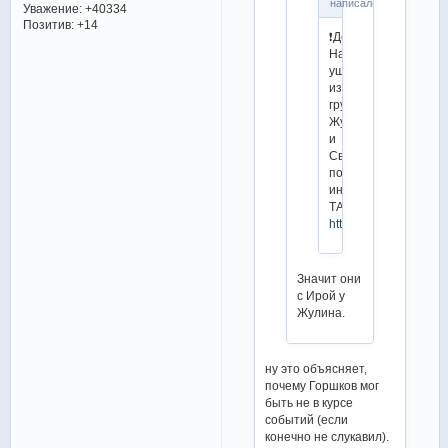
написал(а):
Уважение:
+40334
Позитив:
+14
❗️Девид
Нарижный
ушел
из
группы
Жук
и
Свинина,
по
информации
ТАСС
https://t.me/figurka_
Значит они
с Ирой у
Жулина.
ну это объясняет,
почему Горшков мог
быть не в курсе
событий (если
конечно не слукавил).