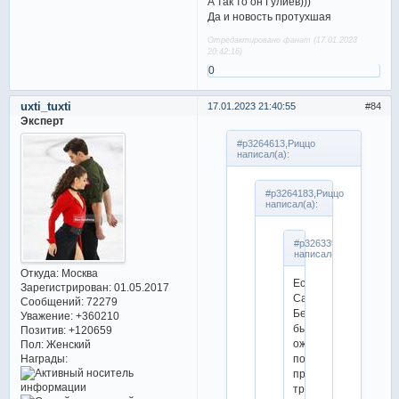
А так то он Гулиев)))
Да и новость протухшая
Отредактировано фанат (17.01.2023
20:42:16)
0
uxti_tuxti
17.01.2023 21:40:55
84
Эксперт
#p3264613,Риццо
написал(а):
#p3264183,Риццо
написал(а):
#p3263398,Emmanuela
написал(а):
Откуда:
Москва
Если
Зарегистрирован
: 01.05.2017
Сафина-
Сообщений:
72279
Берулава
Уважение:
+360210
было
Позитив:
+120659
ожидаемо
Пол:
Женский
Награды:
по
причине
травмы,