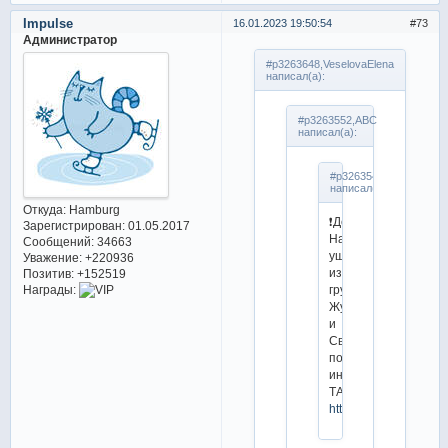
Impulse
16.01.2023 19:50:54
73
Администратор
#p3263648,VeselovaElena
написал(а):
#p3263552,ABC
написал(а):
#p3263547,Мери
написал(а):
Откуда:
Hamburg
❗️Девид
Зарегистрирован
: 01.05.2017
Нарижный
Сообщений:
34663
ушел
Уважение:
+220936
из
Позитив:
+152519
группы
Награды:
Жук
и
Свинина,
по
информации
ТАСС
https://t.me/figurka_