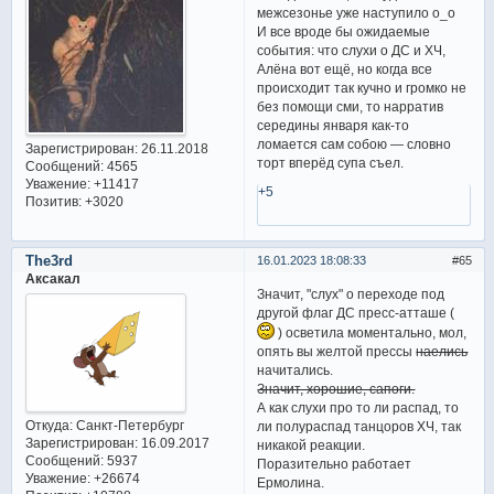
межсезонье уже наступило о_о
И все вроде бы ожидаемые
события: что слухи о ДС и ХЧ,
Алёна вот ещё, но когда все
происходит так кучно и громко не
без помощи сми, то нарратив
середины января как-то
ломается сам собою — словно
Зарегистрирован
: 26.11.2018
торт вперёд супа съел.
Сообщений:
4565
Уважение:
+11417
+5
Позитив:
+3020
The3rd
16.01.2023 18:08:33
65
Аксакал
Значит, "слух" о переходе под
другой флаг ДС пресс-атташе (
) осветила моментально, мол,
опять вы желтой прессы
наелись
начитались.
Значит, хорошие, сапоги.
А как слухи про то ли распад, то
Откуда:
Санкт-Петербург
ли полураспад танцоров ХЧ, так
Зарегистрирован
: 16.09.2017
никакой реакции.
Сообщений:
5937
Поразительно работает
Уважение:
+26674
Ермолина.