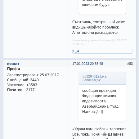
юниорам будут.
Смотришь, смотришь. И даже
видишь какой-то проблеск.
А потом они распадаются.
Отредактировано Каролина (16.01.2023
23:41:34)
+14
фанат
17.01.2023 20:35:48
83
Профи
Зарегистрирован
: 25.07.2017
#p3264612,Lika
Сообщений:
3440
написал(а):
Уважение:
+8583
Позитив:
+2177
сообщил президент
Федерации зимних
видов спорта
Азербайджана Фуад
Нагиев.[/url]
«Удачи вам, любви и терпения.
Все, пока. Пока!»😂 Д.Нагиев