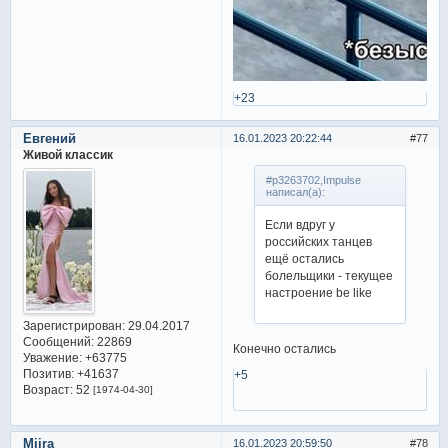
+23
Евгений
16.01.2023 20:22:44
77
Живой классик
#p3263702,Impulse
написал(а):
Если вдруг у
российских танцев
ещё остались
болельщики - текущее
настроение be like
Зарегистрирован
: 29.04.2017
Сообщений:
22869
Конечно остались
Уважение:
+63775
Позитив:
+41637
+5
Возраст:
52
[1974-04-30]
Miira
16.01.2023 20:59:50
78