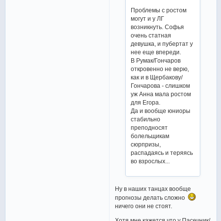
Проблемы с ростом
могут и у ЛГ
возникнуть. Софья
очень статная
девушка, и пубертат у
нее еще впереди.
В Румак/Гончаров
откровенно не верю,
как и в Щербакову/
Гончарова - слишком
уж Анна мала ростом
для Егора.
Да и вообще юниоры
стабильно
преподносят
болельщикам
сюрпризы,
распадаясь и теряясь
во взрослых...
Ну в наших танцах вообще
прогнозы делать сложно
ничего они не стоят.
Хотя мне кажется что у Пасечник/