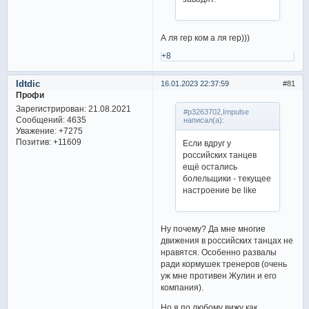
А ля гер ком а ля гер)))
+8
Idtdic
16.01.2023 22:37:59
81
Профи
Зарегистрирован
: 21.08.2021
#p3263702,Impulse
Сообщений:
4635
написал(а):
Уважение:
+7275
Позитив:
+11609
Если вдруг у
российских танцев
ещё остались
болельщики - текущее
настроение be like
Ну почему? Да мне многие
движения в российских танцах не
нравятся. Особенно развалы
ради кормушек тренеров (очень
уж мне противен Жулин и его
компания).
Но я по любому вижу как