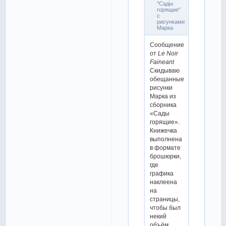
"Сады
горящие"
с
рисунками
Марка
Сообщение
от
Le Noir
Faineant
Скидываю
обещанные
рисунки
Марка из
сборника
«Сады
горящие».
Книжечка
выполнена
в формате
брошюрки,
где
графика
наклеена
на
страницы,
чтобы был
некий
объём.