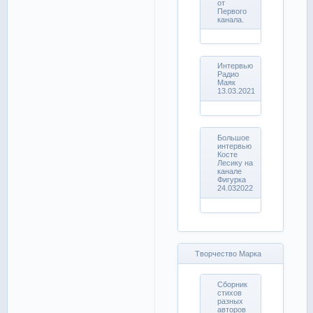
от
Первого
канала.
Интервью
Радио
Маяк
13.03.2021
Большое
интервью
Косте
Лесику на
канале
Фигурка
24.032022
Творчество Марка
Сборник
стихов
разных
авторов