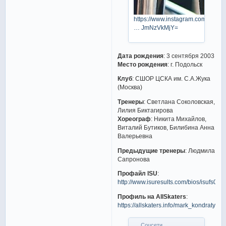
https://www.instagram.com/p/Cnu
… JmNzVkMjY=
Дата рождения
: 3 сентября 2003
Место рождения
: г. Подольск
Клуб
: СШОР ЦСКА им. С.А.Жука
(Москва)
Тренеры
: Светлана Соколовская,
Лилия Биктагирова
Хореограф
: Никита Михайлов,
Виталий Бутиков, Билибина Анна
Валерьевна
Предыдущие тренеры
: Людмила
Сапронова
Профайл ISU
:
http://www.isuresults.com/bios/isufs00
Профиль на AllSkaters
:
https://allskaters.info/mark_kondratyuk/
Соцсети