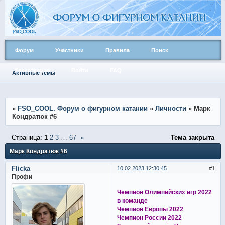
Форум
Участники
Правила
Поиск
Регистрация
Войти
FAQ
Активные темы
»
FSO_COOL. Форум о фигурном катании
»
Личности
»
Марк
Кондратюк #6
Страница:
1
2
3
…
67
»
Тема закрыта
Марк Кондратюк #6
Flicka
10.02.2023 12:30:45
1
Профи
Чемпион Олимпийских игр 2022
в команде
Чемпион Европы 2022
Чемпион России 2022