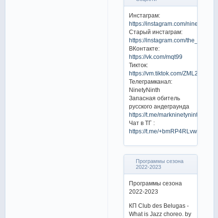
Инстаграм:
https://instagram.com/ninety.ninth
Старый инстаграм:
https://instagram.com/the_marko
ВКонтакте:
https://vk.com/mqt99
Тикток:
https://vm.tiktok.com/ZML2KjCYm
Телеграмканал:
NinetyNinth
Запасная обитель
русского андеграунда
https://t.me/markninetyninth
Чат в ТГ :
https://t.me/+bmRP4RLvwms0Mz
Программы сезона
2022-2023
Программы сезона
2022-2023
КП Club des Belugas -
What is Jazz choreo. by