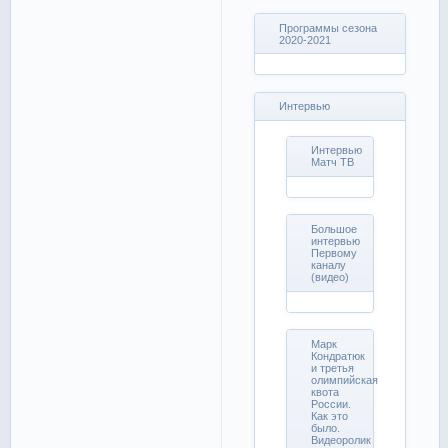
Программы сезона
2020-2021
Интервью
Интервью
Матч ТВ
Большое
интервью
Первому
каналу
(видео)
Марк
Кондратюк
и третья
олимпийская
квота
России.
Как это
было.
Видеоролик