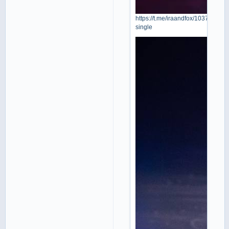
https://t.me/iraandfox/1037?
single