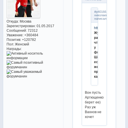
#p4016619,алла
николаевна
написал(а):
Откуда:
Москва
Зарегистрирован
: 01.05.2017
https://tass.ru/sport/
Сообщений:
72312
Жулин
Уважение:
+360484
рассказал,
Позитив:
+120782
что
Пол:
Женский
у
Награды:
фигуристки
Шанаевой
есть
желание
продолжать
карьеру
Вон пусть
Артющенко
берет ее)
Раз уж
Вахнов не
хочет