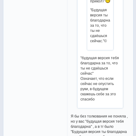
прикол?
"Будущая
версия ты
благодарна
за то, что
ты не
сдаёшься
сейчас."©
"будущая версия тебя
благодарна за то, что
ты не сдаёшься
сейчас"
Означает, что если
сейчас не опустить
руки, в будущем
скажешь себе за это
спасибо
Я бы без толкования не поняла ,
но у вас "будущая версия тебя
благодарна" , а в тг было
"Будущая версия ты благодарна