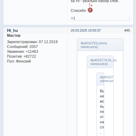
за то"- реально набор слов .
Спасибо
+1
Ht_hu
29.03.2025 19:50:37
45
Мастер
Зарегистрирован
: 07.12.2019
#p4016793,omms
Сообщений:
2057
написал(а):
Уважение:
+11463
Позитив:
+82722
#p4016774,Ht_hu
Пол:
Женский
написал(а):
#p4016757,omms
написал(а):
Вы
не
могли
бы
перевести
этот
набор
слов
,