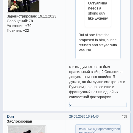
Ovsyankina
needs a
strong guy
Зарегистрирован
: 19.12.2023
like Evgeniy
Сообщений:
78
Уважение:
+79
Позитив:
+22
But at one time she
proposed to him, but he
refused and stayed with
Vasilisa.
как вы думаете, это был
правильный выбор? Овсянкина
допускает много ошибок. Я
думаю, он бы лучше смотрелся с
Румаком, но она все еще с
французом? нет ни одной их
совместной фотографии.
0
Den
29.03.2025 18:24:48
35
Заблокирован
#p4016706,klephmondgreen
написал(а):