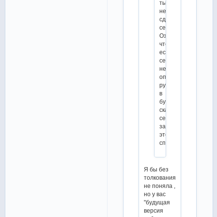
ты
не
сдаёшься
сейчас"
Означает,
что
если
сейчас
не
опустить
руки,
в
будущем
скажешь
себе
за
это
спасибо
Я бы без
толкования
не поняла ,
но у вас
"будущая
версия