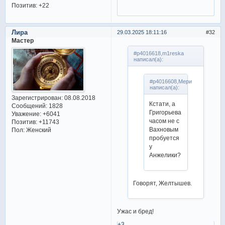
Позитив:
+22
Лира
29.03.2025 18:11:16
32
Мастер
#p4016618,m1reska
написал(а):
#p4016608,Мери
написал(а):
Зарегистрирован
: 08.08.2018
Кстати, а
Сообщений:
1828
Григорьева
Уважение:
+6041
часом не с
Позитив:
+11743
Вахновым
Пол:
Женский
пробуется
у
Анжелики?
Говорят, Желтышев.
Ужас и бред!
+3