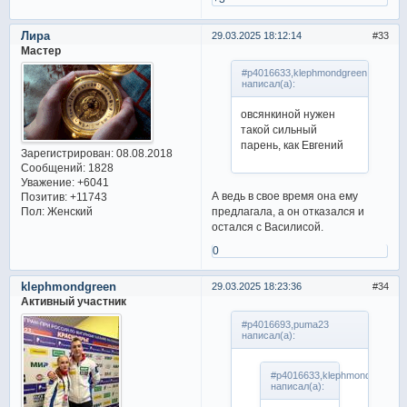
Лира
29.03.2025 18:12:14
33
Мастер
#p4016633,klephmondgreen
написал(а):
овсянкиной нужен
такой сильный
парень, как Евгений
Зарегистрирован
: 08.08.2018
Сообщений:
1828
Уважение:
+6041
А ведь в свое время она ему
Позитив:
+11743
предлагала, а он отказался и
Пол:
Женский
остался с Василисой.
0
klephmondgreen
29.03.2025 18:23:36
34
Активный участник
#p4016693,puma23
написал(а):
#p4016633,klephmondgreen
написал(а):