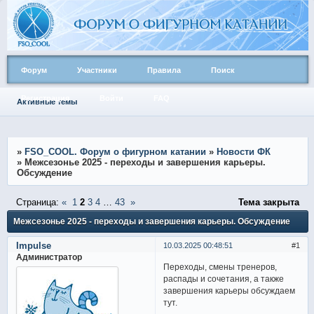
Форум
Участники
Правила
Поиск
Регистрация
Войти
FAQ
Активные темы
»
FSO_COOL. Форум о фигурном катании
»
Новости ФК
»
Межсезонье 2025 - переходы и завершения карьеры.
Обсуждение
Страница:
«
1
2
3
4
…
43
»
Тема закрыта
Межсезонье 2025 - переходы и завершения карьеры. Обсуждение
Impulse
10.03.2025 00:48:51
1
Администратор
Переходы, смены тренеров,
распады и сочетания, а также
завершения карьеры обсуждаем
тут.