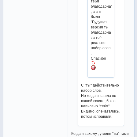
тебя
благодарна"
, а в тг
было
"Будущая
версия ты
благодарна
за то"-
реально
набор слов
.
Спасибо
С "ты" действительно
набор слов.
Но когда я зашла по
вашей ссвлке, было
написано "тебя".
Видимо, опечатались,
потом исправили.
Когда я захожу , у меня "ты" так и