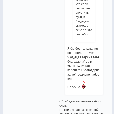
что если
сейчас не
опустить
руки, в
будущем
скажешь
себе за это
спасибо
Я бы без толкования
не поняла , но у вас
"будущая версия тебя
благодарна" , а в тг
было "Будущая
версия ты благодарна
за то"- реально набор
слов .
Спасибо
С "ты" действительно набор
слов.
Но когда я зашла по вашей