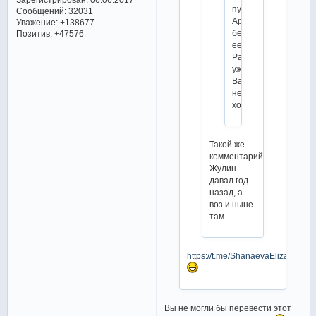
пусть
Сообщений:
32031
Артющенко
Уважение:
+138677
берет
Позитив:
+47576
ее)
Раз
уж
Вахнов
не
хочет
Такой же
комментарий
Жулин
давал год
назад, а
воз и ныне
там.
https://t.me/ShanaevaElizaveta/7
Вы не могли бы перевести этот