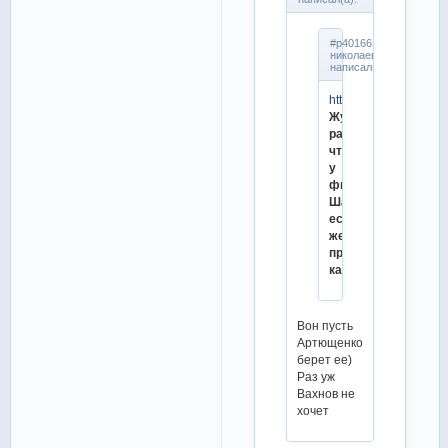
#p4016619,алла
николаевна
написал(а):
https://tass.ru/sport/
Жулин
рассказал,
что
у
фигуристки
Шанаевой
есть
желание
продолжать
карьеру
Вон пусть
Артющенко
берет ее)
Раз уж
Вахнов не
хочет