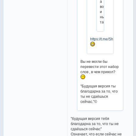
а
воз
и
ныне
там.
https://t.me/ShanaevaEliza
Вы не могли бы
перевести этот набор
слов , в чем прикол?
"Будущая версия ты
благодарна за то, что
ты не сдаёшься
сейчас."©
"будущая версия тебя
благодарна за то, что ты не
сдаёшься сейчас"
Означает, что если сейчас не