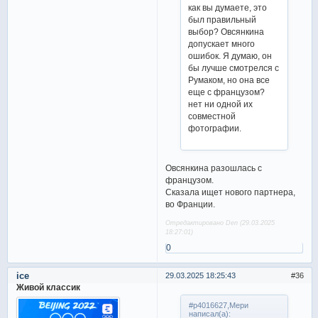
как вы думаете, это
был правильный
выбор? Овсянкина
допускает много
ошибок. Я думаю, он
бы лучше смотрелся с
Румаком, но она все
еще с французом?
нет ни одной их
совместной
фотографии.
Овсянкина разошлась с
французом.
Сказала ищет нового партнера,
во Франции.
Отредактировано Den (29.03.2025
18:27:01)
0
ice
29.03.2025 18:25:43
36
Живой классик
#p4016627,Мери
написал(а):