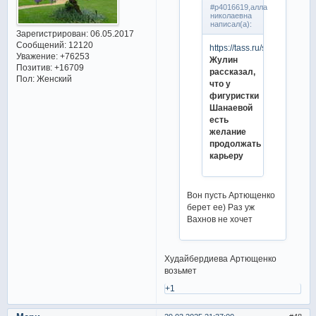
#p4016619,алла
николаевна
написал(а):
Зарегистрирован
: 06.05.2017
Сообщений:
12120
https://tass.ru/sport/235459
Уважение:
+76253
Жулин
Позитив:
+16709
рассказал,
Пол:
Женский
что у
фигуристки
Шанаевой
есть
желание
продолжать
карьеру
Вон пусть Артющенко
берет ее) Раз уж
Вахнов не хочет
Худайбердиева Артющенко
возьмет
+1