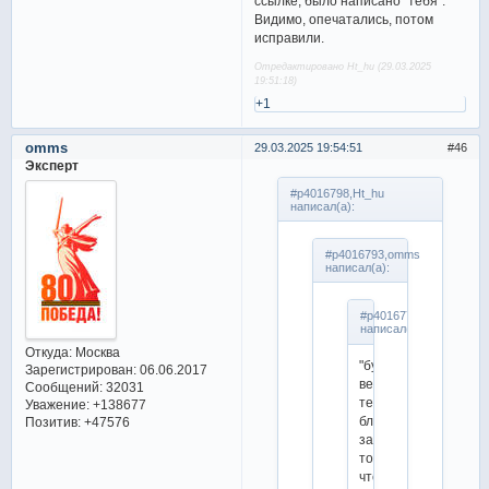
ссылке, было написано "тебя".
Видимо, опечатались, потом
исправили.
Отредактировано Ht_hu (29.03.2025
19:51:18)
+1
omms
29.03.2025 19:54:51
46
Эксперт
#p4016798,Ht_hu
написал(а):
#p4016793,omms
написал(а):
#p4016774,Ht_hu
написал(а):
Откуда:
Москва
"будущая
Зарегистрирован
: 06.06.2017
версия
Сообщений:
32031
тебя
Уважение:
+138677
благодарна
Позитив:
+47576
за
то,
что