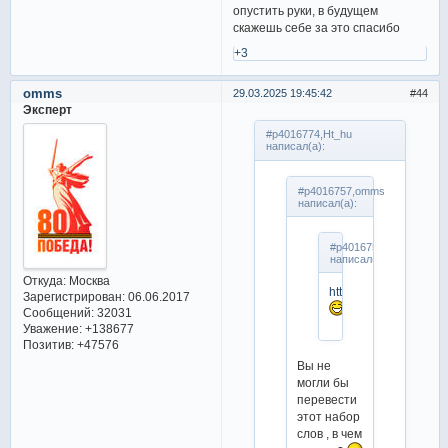
опустить руки, в будущем
скажешь себе за это спасибо
+3
omms
29.03.2025 19:45:42
44
Эксперт
#p4016774,Ht_hu
написал(а):
#p4016757,omms
написал(а):
#p4016755,Мери
написал(а):
Откуда:
Москва
https://t.me/Shanaeva
Зарегистрирован
: 06.06.2017
Сообщений:
32031
Уважение:
+138677
Позитив:
+47576
Вы не
могли бы
перевести
этот набор
слов , в чем