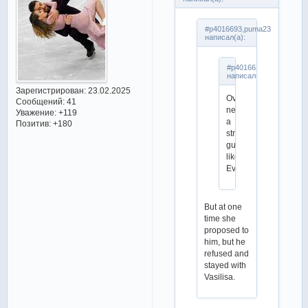
#p4016693,puma23
написал(а):
#p4016633,klephmondg
написал(а):
Зарегистрирован
: 23.02.2025
Ovsyankina
Сообщений:
41
needs
Уважение:
+119
a
Позитив:
+180
strong
guy
like
Evgeniy
But at one
time she
proposed to
him, but he
refused and
stayed with
Vasilisa.