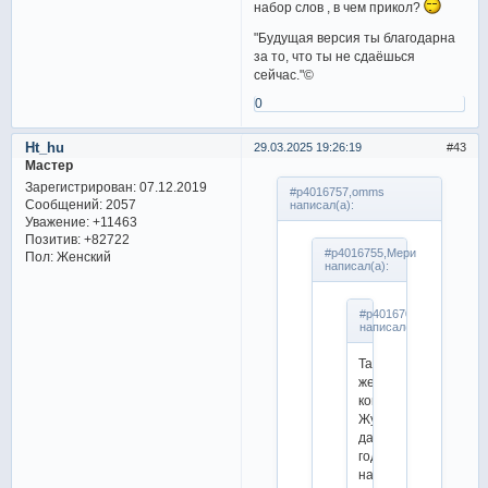
набор слов , в чем прикол?
"Будущая версия ты благодарна
за то, что ты не сдаёшься
сейчас."©
0
Ht_hu
29.03.2025 19:26:19
43
Мастер
Зарегистрирован
: 07.12.2019
#p4016757,omms
Сообщений:
2057
написал(а):
Уважение:
+11463
Позитив:
+82722
#p4016755,Мери
Пол:
Женский
написал(а):
#p4016708,ice
написал(а):
Такой
же
комментарий
Жулин
давал
год
назад,