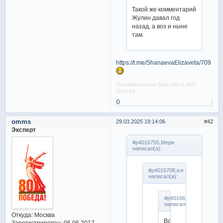
Такой же комментарий
Жулин давал год
назад, а воз и ныне
там.
https://t.me/ShanaevaElizaveta/709
Отредактировано Мери (29.03.2025
19:10:43)
0
omms
29.03.2025 19:14:06
42
Эксперт
#p4016755,Мери
написал(а):
#p4016708,ice
написал(а):
#p4016627,Мери
написал(а):
Откуда:
Москва
Вон
Зарегистрирован
: 06.06.2017