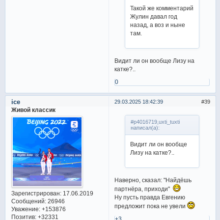
Такой же комментарий
Жулин давал год
назад, а воз и ныне
там.
Видит ли он вообще Лизу на
катке?..
0
ice
29.03.2025 18:42:39
39
Живой классик
#p4016719,uxti_tuxti
написал(а):
Видит ли он вообще
Лизу на катке?..
Наверно, сказал: "Найдёшь
партнёра, приходи"
Зарегистрирован
: 17.06.2019
Ну пусть правда Евгению
Сообщений:
26946
предложит пока не увели
Уважение:
+153876
Позитив:
+32331
+3