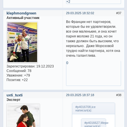
+2
klephmondgreen
29.03.2025 18:32:02
37
Активный участник
Во Франции нет партнеров,
которые бы ее удовлетворили.
все они маленькие, и она хочет
парня моложе 21 года, но он
также должен быть высоким, что
нереально. Даже Морозовой
трудно найти партнера, хотя она
очень талантлива.
0
Зарегистрирован
: 19.12.2023
Сообщений:
78
Уважение:
+79
Позитив:
+22
uxti_tuxti
29.03.2025 18:37:18
38
Эксперт
#p4016708,ice
написал(а):
#p4016627,Мери
написал(а):