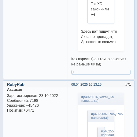
Так ХБ
закончили
же
Здесь вот пишут, что
Лиза не пропадет,
Артющенко возьмет.
Как вариант) он точно закончит
не раньше Лизы)
0
RubyRub
08.04.2025 16:13:15
71
Аксакал
Зарегистрирован
: 23.10.2022
#p4025616,Rozali_Ka
Сообщений:
7198
написал(а):
Уважение:
+45426
Позитив:
+6471
#p4025607,RubyRub
написал(а):
#p4025598,aleksey71
написал(а):