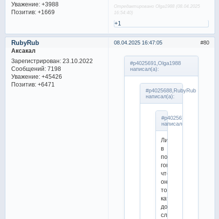
Уважение:
+3988
Отредактировано Olga1988 (08.04.2025
Позитив:
+1669
16:54:40)
+1
RubyRub
08.04.2025 16:47:05
80
Аксакал
Зарегистрирован
: 23.10.2022
#p4025691,Olga1988
Сообщений:
7198
написал(а):
Уважение:
+45426
Позитив:
+6471
#p4025688,RubyRub
написал(а):
#p4025676,Olga1988
написал(а):
Лиза
в
подкасте
говорила,
что
они
точно
кататься
до
след.