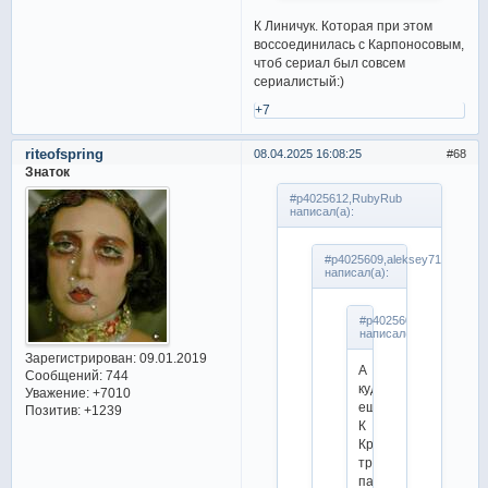
К Линичук. Которая при этом
воссоединилась с Карпоносовым,
чтоб сериал был совсем
сериалистый:)
+7
riteofspring
08.04.2025 16:08:25
68
Знаток
#p4025612,RubyRub
написал(а):
#p4025609,aleksey71
написал(а):
#p4025607,RubyRub
написал(а):
Зарегистрирован
: 09.01.2019
А
Сообщений:
744
куда
Уважение:
+7010
еще)
Позитив:
+1239
К
Крыловой
третьей
парой?