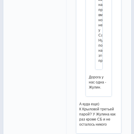
надо
продолжать
вместе,
но
не
у
Самохина.
Ну,
посмотрим,
насколько
это
правда.
Дорога у
нас одна -
Жулин.
А куда еще)
К Крыловой третьей
парой? У Жулина как
раз кроме СБ и не
осталось никого