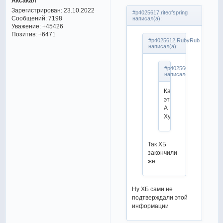
Аксакал
Зарегистрирован
: 23.10.2022
#p4025617,riteofspring
Сообщений:
7198
написал(а):
Уважение:
+45426
Позитив:
+6471
#p4025612,RubyRub
написал(а):
#p4025609,aleksey71
написал(а):
Как
это?
А
Худайбердиева?
Так ХБ
закончили
же
Ну ХБ сами не
подтверждали этой
информации