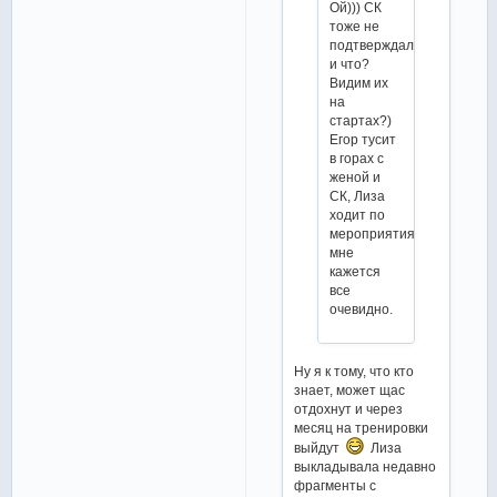
Ой))) СК
тоже не
подтверждали
и что?
Видим их
на
стартах?)
Егор тусит
в горах с
женой и
СК, Лиза
ходит по
мероприятиям…
мне
кажется
все
очевидно.
Ну я к тому, что кто
знает, может щас
отдохнут и через
месяц на тренировки
выйдут
Лиза
выкладывала недавно
фрагменты с