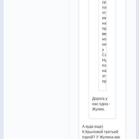
сразу
говорили,
что
им
надо
продолжать
вместе,
но
не
у
Самохина.
Ну,
посмотрим,
насколько
это
правда.
Дорога у
нас одна -
Жулин.
А куда еще)
К Крыловой третьей
парой? У Жулина как