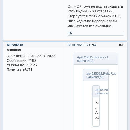
Ой))) СК тоже не подтверждали и
что? Видим их на стартах?)
Егор тусит в горах с женой и СК,
Лиза ходит по мероприятиям…
мне кажется все очевидно.
+6
RubyRub
08.04.2025 16:11:44
70
Аксакал
Зарегистрирован
: 23.10.2022
#p4025615,aleksey71
Сообщений:
7198
написал(а):
Уважение:
+45426
Позитив:
+6471
#p4025612,RubyRub
написал(а):
#p4025609,aleksey71
написал(а):
Как
это?
А
Худайбердиева?