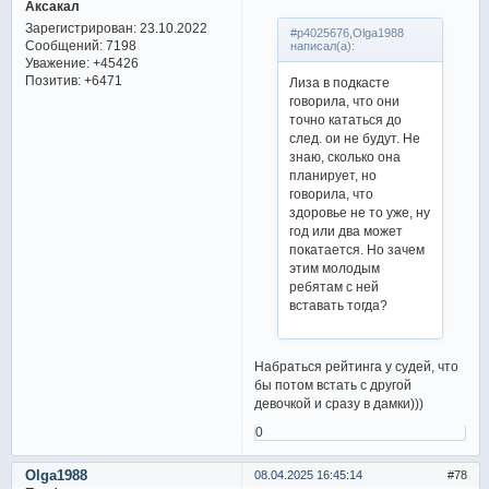
Аксакал
Зарегистрирован
: 23.10.2022
#p4025676,Olga1988
Сообщений:
7198
написал(а):
Уважение:
+45426
Позитив:
+6471
Лиза в подкасте
говорила, что они
точно кататься до
след. ои не будут. Не
знаю, сколько она
планирует, но
говорила, что
здоровье не то уже, ну
год или два может
покатается. Но зачем
этим молодым
ребятам с ней
вставать тогда?
Набраться рейтинга у судей, что
бы потом встать с другой
девочкой и сразу в дамки)))
0
Olga1988
08.04.2025 16:45:14
78