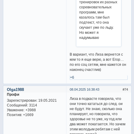
тренировок их разных
соревновательных
программ, мне
казалось там был
подтекст, что она
скучает уже по льду.
Но может я
надумываю
В вариант, что Лиза вернется с
кем то я еще верю, а вот Егор…
по его соц сетям, мне кажется он
наконец счастлив)
+6
Olga1988
08.04.2025 16:38:43
74
Профи
Лиза в подкасте говорила, что
Зарегистрирован
: 19.05.2021
они точно кататься до след. ои
Сообщений:
3114
не будут. Не знаю, сколько она
Уважение:
+3988
планирует, но говорила, что
Позитив:
+1669
здоровье не то уже, ну год или
два может покатается. Но зачем
этим молодым ребятам с ней