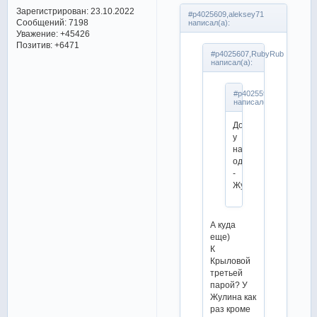
Зарегистрирован
: 23.10.2022
#p4025609,aleksey71
Сообщений:
7198
написал(а):
Уважение:
+45426
Позитив:
+6471
#p4025607,RubyRub
написал(а):
#p4025598,aleksey71
написал(а):
Дорога
у
нас
одна
-
Жулин.
А куда
еще)
К
Крыловой
третьей
парой? У
Жулина как
раз кроме