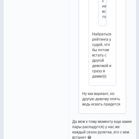
с
ней
вставать
тогда?
Набраться
рейтинга у
судей, что
бы потом
встать с
другой
девочкой и
сразу в
дамки)))
Ну как вариант, но
другую девочку опять
ведь искать придется
Да мож к тому моменту еще какие
пары распадутся) у нас же
каждый сезон рулетка, кто с кем
встанет 😂