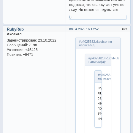
подтекст, что она скучает уже по
льду. Но может я надумываю
0
RubyRub
08.04.2025 16:17:52
73
Аксакал
Зарегистрирован
: 23.10.2022
#p4025632,riteofspring
Сообщений:
7198
написал(а):
Уважение:
+45426
Позитив:
+6471
#p4025623,RubyRub
написал(а):
#p4025617,riteofspring
написал(а):
Ну
ХБ
сами
не
подтверждали
этой
информации