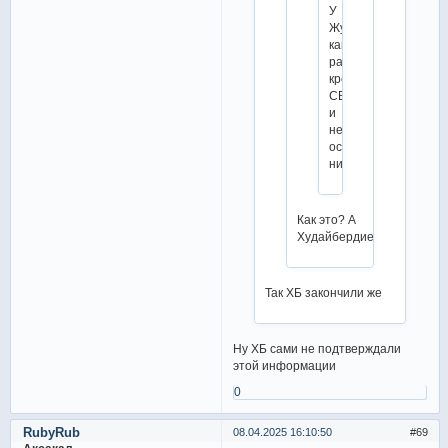
У
Жулина
как
раз
кроме
СБ
и
не
осталось
никого
Как это? А
Худайбердиева?
Так ХБ закончили же
Ну ХБ сами не подтверждали
этой информации
0
RubyRub
08.04.2025 16:10:50
69