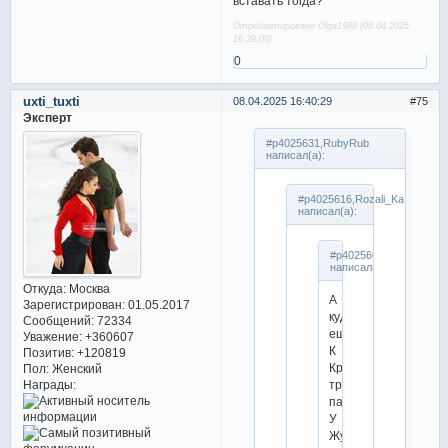
вставать тогда?
Отредактировано Olga1988 (08.04.2025
16:39:09)
0
uxti_tuxti
08.04.2025 16:40:29
75
Эксперт
#p4025631,RubyRub
написал(а):
#p4025616,Rozali_Ka
написал(а):
#p4025607,RubyRub
написал(а):
Откуда:
Москва
А
Зарегистрирован
: 01.05.2017
куда
Сообщений:
72334
еще)
Уважение:
+360607
К
Позитив:
+120819
Крыловой
Пол:
Женский
Награды:
третьей
парой?
У
Жулина