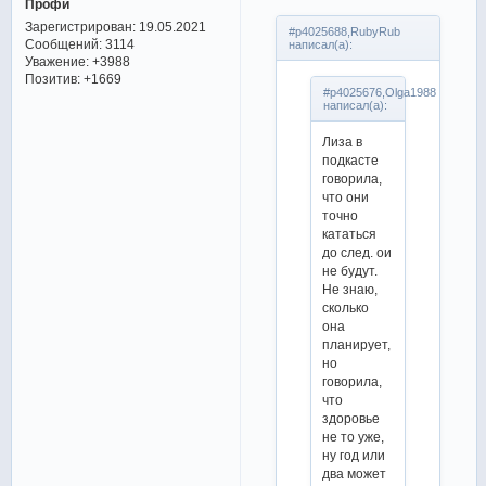
Профи
Зарегистрирован
: 19.05.2021
#p4025688,RubyRub
Сообщений:
3114
написал(а):
Уважение:
+3988
Позитив:
+1669
#p4025676,Olga1988
написал(а):
Лиза в
подкасте
говорила,
что они
точно
кататься
до след. ои
не будут.
Не знаю,
сколько
она
планирует,
но
говорила,
что
здоровье
не то уже,
ну год или
два может