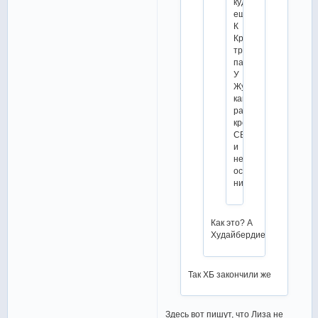
куда
еще)
К
Крыловой
третьей
парой?
У
Жулина
как
раз
кроме
СБ
и
не
осталось
никого
Как это? А
Худайбердиева?
Так ХБ закончили же
Здесь вот пишут, что Лиза не