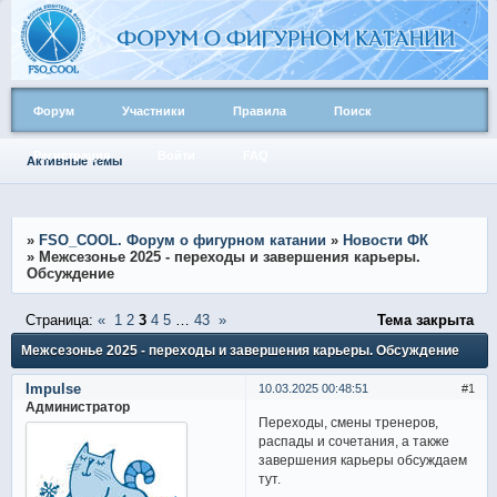
Форум
Участники
Правила
Поиск
Регистрация
Войти
FAQ
Активные темы
»
FSO_COOL. Форум о фигурном катании
»
Новости ФК
»
Межсезонье 2025 - переходы и завершения карьеры.
Обсуждение
Страница:
«
1
2
3
4
5
…
43
»
Тема закрыта
Межсезонье 2025 - переходы и завершения карьеры. Обсуждение
Impulse
10.03.2025 00:48:51
1
Администратор
Переходы, смены тренеров,
распады и сочетания, а также
завершения карьеры обсуждаем
тут.