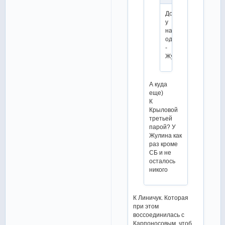
Дорога
у
нас
одна
-
Жулин.
А куда
еще)
К
Крыловой
третьей
парой? У
Жулина как
раз кроме
СБ и не
осталось
никого
К Линичук. Которая
при этом
воссоединилась с
Карпоносовым, чтоб