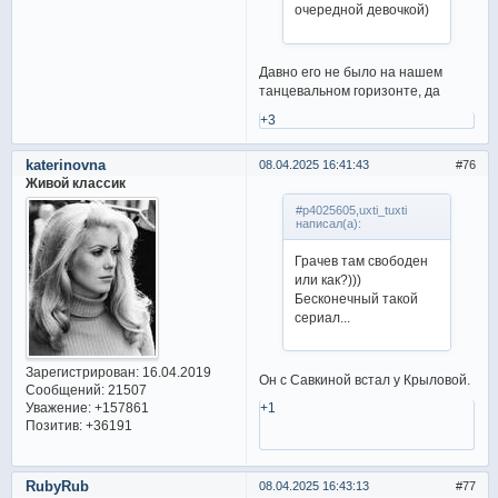
очередной девочкой)
Давно его не было на нашем
танцевальном горизонте, да
+3
katerinovna
08.04.2025 16:41:43
76
Живой классик
#p4025605,uxti_tuxti
написал(а):
Грачев там свободен
или как?)))
Бесконечный такой
сериал...
Зарегистрирован
: 16.04.2019
Он с Савкиной встал у Крыловой.
Сообщений:
21507
Уважение:
+157861
+1
Позитив:
+36191
RubyRub
08.04.2025 16:43:13
77