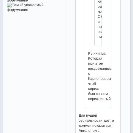
как
раз
кроме
СБ
и
не
осталось
никого
К Линичук.
Которая
при этом
воссоединилась
с
Карпоносовым,
чтоб
сериал
был совсем
сериалистый:)
Для пущей
сериальности, где то
должен показаться
Ангелопол с