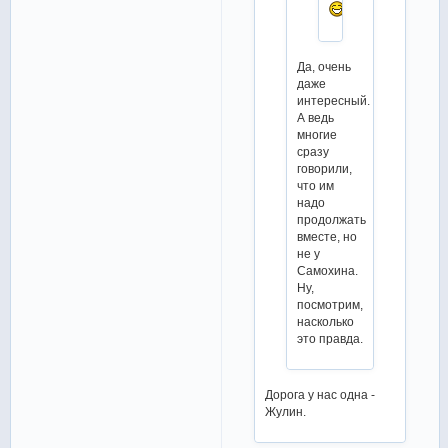
Да, очень
даже
интересный.
А ведь
многие
сразу
говорили,
что им
надо
продолжать
вместе, но
не у
Самохина.
Ну,
посмотрим,
насколько
это правда.
Дорога у нас одна -
Жулин.