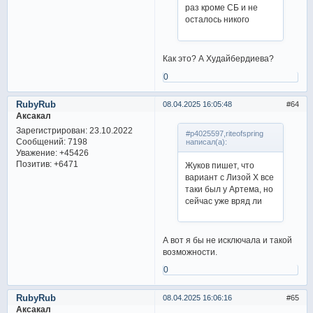
раз кроме СБ и не
осталось никого
Как это? А Худайбердиева?
0
RubyRub
08.04.2025 16:05:48
64
Аксакал
Зарегистрирован
: 23.10.2022
#p4025597,riteofspring
Сообщений:
7198
написал(а):
Уважение:
+45426
Позитив:
+6471
Жуков пишет, что
вариант с Лизой Х все
таки был у Артема, но
сейчас уже вряд ли
А вот я бы не исключала и такой
возможности.
0
RubyRub
08.04.2025 16:06:16
65
Аксакал