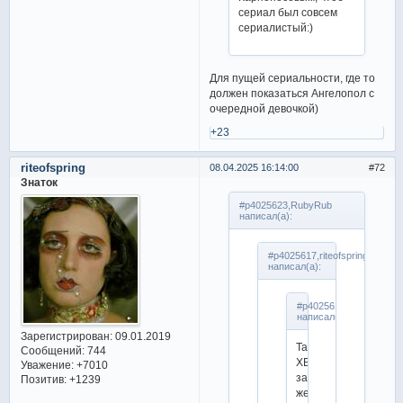
сериал был совсем
сериалистый:)
Для пущей сериальности, где то
должен показаться Ангелопол с
очередной девочкой)
+23
riteofspring
08.04.2025 16:14:00
72
Знаток
#p4025623,RubyRub
написал(а):
#p4025617,riteofspring
написал(а):
#p4025612,RubyRub
написал(а):
Зарегистрирован
: 09.01.2019
Так
Сообщений:
744
ХБ
Уважение:
+7010
закончили
Позитив:
+1239
же