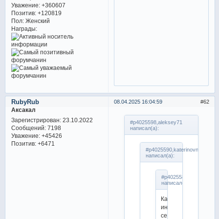
Уважение:
+360607
Позитив:
+120819
Пол:
Женский
Награды:
RubyRub
08.04.2025 16:04:59
62
Аксакал
Зарегистрирован
: 23.10.2022
#p4025598,aleksey71
Сообщений:
7198
написал(а):
Уважение:
+45426
Позитив:
+6471
#p4025590,katerinovna
написал(а):
#p4025587,Сакура
написал(а):
Какой
интересный
сериал