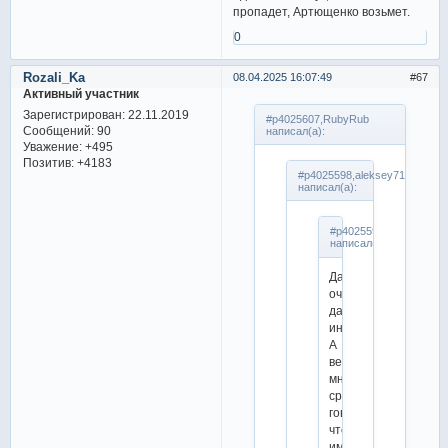
пропадет, Артющенко возьмет.
0
Rozali_Ka
08.04.2025 16:07:49
67
Активный участник
Зарегистрирован
: 22.11.2019
#p4025607,RubyRub
Сообщений:
90
написал(а):
Уважение:
+495
Позитив:
+4183
#p4025598,aleksey71
написал(а):
#p4025590,katerinovna
написал(а):
Да,
очень
даже
интересный.
А
ведь
многие
сразу
говорили,
что
им