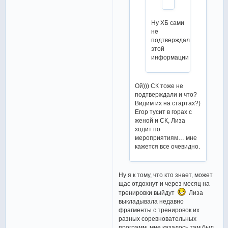
Ну ХБ сами
не
подтверждали
этой
информации
Ой))) СК тоже не
подтверждали и что?
Видим их на стартах?)
Егор тусит в горах с
женой и СК, Лиза
ходит по
мероприятиям… мне
кажется все очевидно.
Ну я к тому, что кто знает, может
щас отдохнут и через месяц на
тренировки выйдут
Лиза
выкладывала недавно
фрагменты с тренировок их
разных соревновательных
программ, мне казалось там был