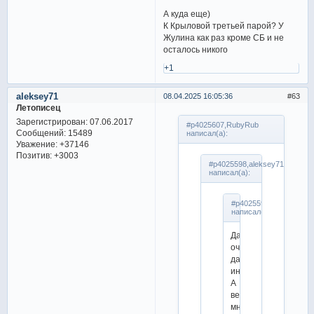
А куда еще)
К Крыловой третьей парой? У
Жулина как раз кроме СБ и не
осталось никого
+1
aleksey71
08.04.2025 16:05:36
63
Летописец
Зарегистрирован
: 07.06.2017
#p4025607,RubyRub
Сообщений:
15489
написал(а):
Уважение:
+37146
Позитив:
+3003
#p4025598,aleksey71
написал(а):
#p4025590,katerinovna
написал(а):
Да,
очень
даже
интересный.
А
ведь
многие