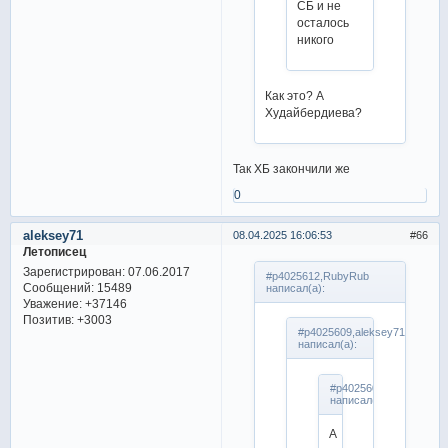
СБ и не
осталось
никого
Как это? А
Худайбердиева?
Так ХБ закончили же
0
aleksey71
08.04.2025 16:06:53
66
Летописец
Зарегистрирован
: 07.06.2017
#p4025612,RubyRub
Сообщений:
15489
написал(а):
Уважение:
+37146
Позитив:
+3003
#p4025609,aleksey71
написал(а):
#p4025607,RubyRub
написал(а):
А