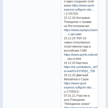
о идее создания этой
книги
https://www.sport-
express.ru/figure-ska
…
i-1725703/
22.12.20 Интервью
Плющенко о травме
на Ростелеком кап
https://www.olympicchannel.com/r
… -с-детьми/
23.12.20 ТОП-10
самых популярных
спортсменов года в
российских СМИ
https://www.sports.ru/boxing/10
… ubu-k.html
24.12.20 Картина
https://vk.com/katerin_art?
w=wall314378561_706
29.12.20 Дмитрий
Михайлов о Саше
https://www.sport-
express.ru/figure-ska
…
u-1743021/
07.01.21 Участие в
шоу Плющенко
"Лебединое озеро"
https://www.instagram.com/p/CJr