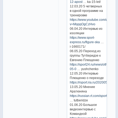
12-apost
… ka-15-let/
12.03.20 5 четверных
в одной программе на
тренировке
https://www.youtube.com/watch?
v=MqqqOgCzHvo
06.04.20 Интервью из
изоляции
https://www.sport-
express.ru/figure-ska
…
i-1660171/
06.05.20 Переход из
группы Тутберидзе к
Евгению Плющенко
https://sport24.ru/news/other/202
05-0
… yushchenko
12.05.20 Интервью
Плющенко о переходе
https://rsport.ria.ru/20200512/1
13.05.20 Мнение
Аратюняна
https://russian.rt.com/sport/article
… tutberidze
01.06.20 Большое
видеоинтервью с
Командной