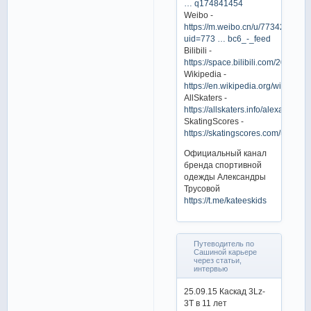
… q174841454
Weibo -
https://m.weibo.cn/u/7734278610
uid=773 … bc6_-_feed
Bilibili -
https://space.bilibili.com/202271
Wikipedia -
https://en.wikipedia.org/wiki/Ale
AllSkaters -
https://allskaters.info/alexandra_t
SkatingScores -
https://skatingscores.com/unit/ru
Официальный канал
бренда спортивной
одежды Александры
Трусовой
https://t.me/kateeskids
Путеводитель по
Сашиной карьере
через статьи,
интервью
25.09.15 Каскад 3Lz-
3T в 11 лет