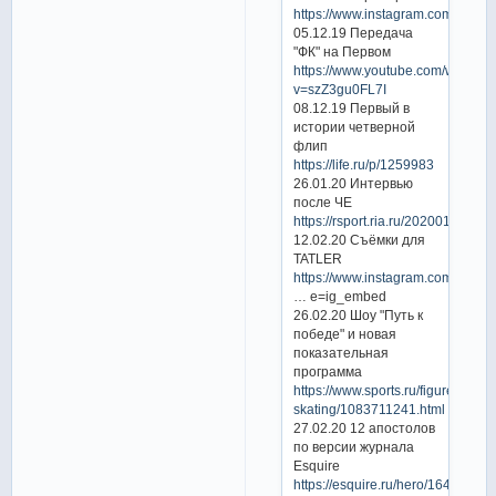
https://www.instagram.com/p/B5
05.12.19 Передача
"ФК" на Первом
https://www.youtube.com/watch?
v=szZ3gu0FL7I
08.12.19 Первый в
истории четверной
флип
https://life.ru/p/1259983
26.01.20 Интервью
после ЧЕ
https://rsport.ria.ru/20200126/1
12.02.20 Съёмки для
TATLER
https://www.instagram.com/p/B8
… e=ig_embed
26.02.20 Шоу "Путь к
победе" и новая
показательная
программа
https://www.sports.ru/figure-
skating/1083711241.html
27.02.20 12 апостолов
по версии журнала
Esquire
https://esquire.ru/hero/164853-