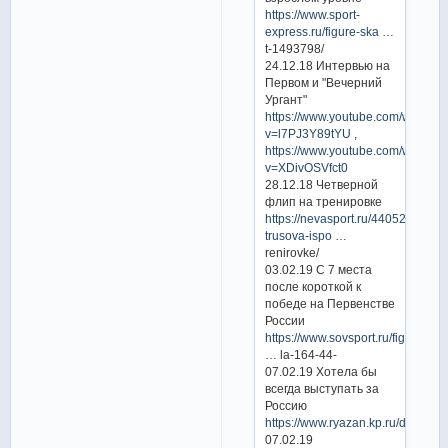
https://www.sport-
express.ru/figure-ska
…
t-1493798/
24.12.18 Интервью на
Первом и "Вечерний
Ургант"
https://www.youtube.com/watch?
v=l7PJ3Y89tYU
,
https://www.youtube.com/watch?
v=XDivOSVfct0
28.12.18 Четверной
флип на тренировке
https://nevasport.ru/44052-
trusova-ispo
…
renirovke/
03.02.19 C 7 места
после короткой к
победе на Первенстве
России
https://www.sovsport.ru/figure/arti
… la-164-44-
07.02.19 Хотела бы
всегда выступать за
Россию
https://www.ryazan.kp.ru/daily/2
07.02.19