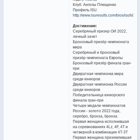
Клуб: Ангелы Плющенко
Профиль ISU:
http://www.isuresults.com/bios/isufs00
Достижения:
Серебряный призер ОИ 2022,
личный зачет
Бронзовый призёр чемпионата
мира
Серебряный и бронзовый
призёр чемпионата Европы
Бронзовый призёр финала гран-
при
Двукратная чемпионка мира
среди юниоров
Двукратная чемпионка России
среди юниоров
Победительница юниорского
финала гран-при
Четыре медали чемпионатов
России - золото 2022 года,
серебро, бронза, бронза.
Первая женщина исполнившая
на соревнованиях 4Lz, 4F, 4T и
четверной в комбинации 4Т-3Т
Первая женщина приземлившая