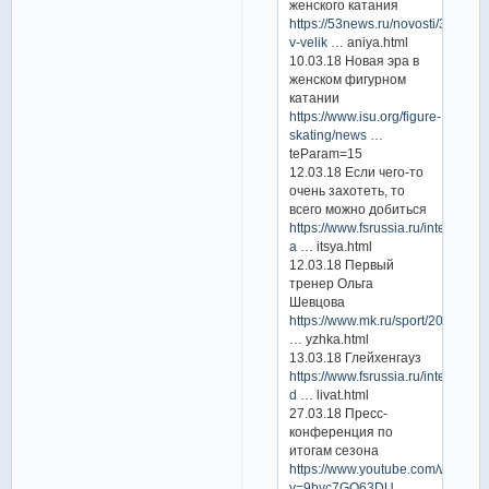
женского катания
https://53news.ru/novosti/37423-
v-velik
… aniya.html
10.03.18 Новая эра в
женском фигурном
катании
https://www.isu.org/figure-
skating/news
…
teParam=15
12.03.18 Если чего-то
очень захотеть, то
всего можно добиться
https://www.fsrussia.ru/intervyu/3
a
… itsya.html
12.03.18 Первый
тренер Ольга
Шевцова
https://www.mk.ru/sport/2018/03/1
… yzhka.html
13.03.18 Глейхенгауз
https://www.fsrussia.ru/intervyu/3
d
… livat.html
27.03.18 Пресс-
конференция по
итогам сезона
https://www.youtube.com/watch?
v=9byc7GQ63DU