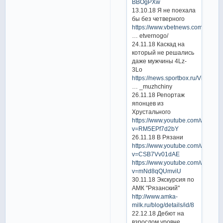
BBOgPXw
13.10.18 Я не поехала
бы без четверного
https://www.vbetnews.com/ru/ale
… etvernogo/
24.11.18 Каскад на
который не решались
даже мужчины 4Lz-
3Lo
https://news.sportbox.ru/Vidy_spor
… _muzhchiny
26.11.18 Репортаж
японцев из
Хрустального
https://www.youtube.com/watch?
v=RM5EPf7d2bY
26.11.18 В Рязани
https://www.youtube.com/watch?
v=CSB7Vv01dAE
https://www.youtube.com/watch?
v=mNd8qQUmviU
30.11.18 Экскурсия по
АМК "Рязанский"
http://www.amka-
milk.ru/blog/details/id/8
22.12.18 Дебют на
взрослом уровне