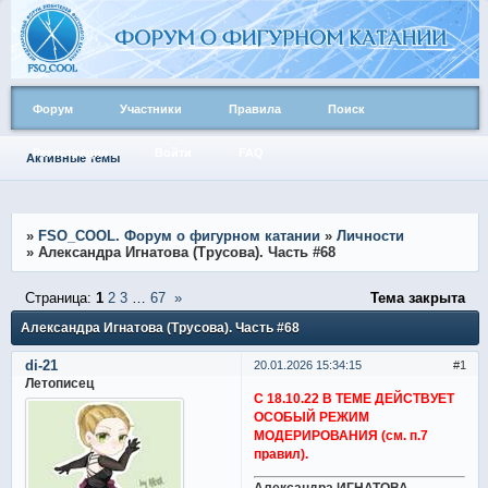
Форум
Участники
Правила
Поиск
Регистрация
Войти
FAQ
Активные темы
»
FSO_COOL. Форум о фигурном катании
»
Личности
»
Александра Игнатова (Трусова). Часть #68
Страница:
1
2
3
…
67
»
Тема закрыта
Александра Игнатова (Трусова). Часть #68
di-21
20.01.2026 15:34:15
1
Летописец
С 18.10.22 В ТЕМЕ ДЕЙСТВУЕТ
ОСОБЫЙ РЕЖИМ
МОДЕРИРОВАНИЯ (см. п.7
правил).
Александра ИГНАТОВА