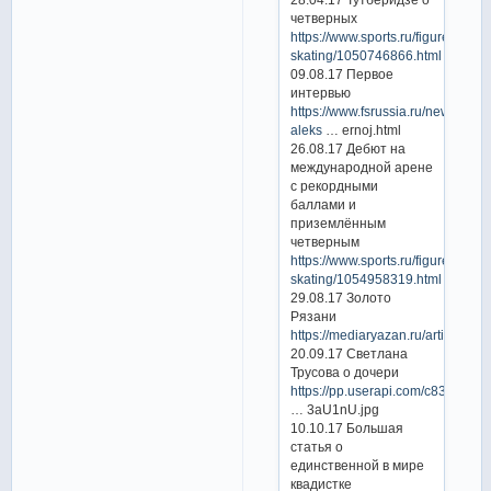
четверных
https://www.sports.ru/figure-
skating/1050746866.html
09.08.17 Первое
интервью
https://www.fsrussia.ru/news/3068
aleks
… ernoj.html
26.08.17 Дебют на
международной арене
с рекордными
баллами и
приземлённым
четверным
https://www.sports.ru/figure-
skating/1054958319.html
29.08.17 Золото
Рязани
https://mediaryazan.ru/articles/de
20.09.17 Светлана
Трусова о дочери
https://pp.userapi.com/c836732/
… 3aU1nU.jpg
10.10.17 Большая
статья о
единственной в мире
квадистке