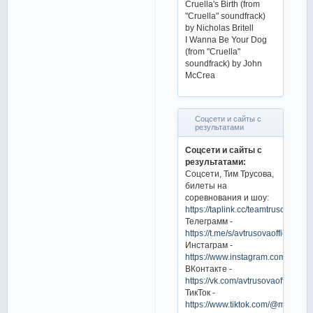
Cruella's Birth (from
"Cruella" soundfrack)
by Nicholas Britell
I Wanna Be Your Dog
(from "Cruella"
soundfrack) by John
McCrea
Соцсети и сайты с
результатами
Соцсети и сайты с
результатами:
Соцсети, Тим Трусова,
билеты на
соревнования и шоу:
https://taplink.cc/teamtrusovaoffici
Телеграмм -
https://t.me/s/avtrusovaofficial
Инстаграм -
https://www.instagram.com/avtrus
ВКонтакте -
https://vk.com/avtrusovaofficial
ТикТок -
https://www.tiktok.com/@mr.mrs_