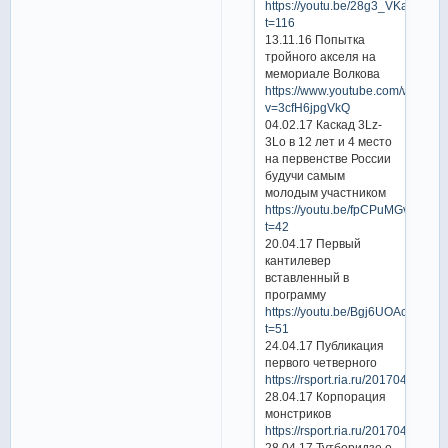
https://youtu.be/28g3_VKafi8?
t=116
13.11.16 Попытка
тройного акселя на
мемориале Волкова
https://www.youtube.com/watch?
v=3cfH6jpgVkQ
04.02.17 Каскад 3Lz-
3Lo в 12 лет и 4 место
на первенстве России
будучи самым
молодым участником
https://youtu.be/fpCPuMGvV8M?
t=42
20.04.17 Первый
кантилевер
вставленный в
программу
https://youtu.be/Bgj6UOAcuJY?
t=51
24.04.17 Публикация
первого четверного
https://rsport.ria.ru/20170425/11
28.04.17 Корпорация
монстриков
https://rsport.ria.ru/20170428/11
28.04.17 Тутберидзе о