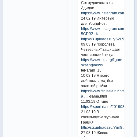
Сотрудничество с
Адидас
https://www.instagram.com/p/Btl
24.02.19 Интервью
для YoungPost
https://www.instagram.com/p/BuP
5GDBZ-H/
http://s8.uploads.ru/yS2L5.jpg
09.03.19 "Королева
Четверных" защищает
чемпионский титул
https://www.isu.org/figure-
skating/news
…
teParam=15
10.03.19 Я всего
добьюсь сама, без
золотой рыбки
https://www.fsrussia.ru/intervyu/4
a
… -sama.html
11.03.19 О Тине
https://rsport.ria.ru/20190311/15
21.03.19 В
спецвыпуске журнала
Грация
http://sg.uploads.ru/Yrm8I.jpg
27.03.19 Живое