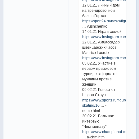
12.01.21 Личный дом
на тренировочной
базе в Горках
https://sport24.ru/news/figureskat
… yushchenko
14.01.21 Игра в хоккей
https://www.instagram.com/p/CK
22.01.21 Амбассадор
швейцарских часов
Maurice Lacroix
https://www.instagram.com/p/CK
05.02.21 Участие в
первом прыжковом
турнире в формате
мужчины против
женщин
09.02.21 Репост от
Шэрон Стоун
https://www.sports.ru/figure-
skating/10
… -
nome.html
20.02.21 Большое
интервью
"Чемпионату"
https://www.championat.com/figur
… a-chm.html