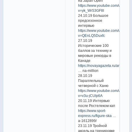
на Japan Open
https://www.youtube.com/watch?
v=yk_WrS3GF8I
24.10.19 Большое
предсезонное
интервью
https://www.youtube.com/watch?
v=QEnLQ5Duxfc
27.10.19
Исторические 100
баллов за технику и
мировые рекорды в
Канаде
https://novayagazeta.ru/articles/2
… na-million
28.10.19
Параллельный
четверной с Ханю
https://www.youtube.com/watch?
v=v3u-jCUlp6A
20.11.19 Интервью
после Ростелеком кап
https://www.sport-
express.ru/figure-ska
…
a-1612899/
23.11.19 Тройной
аксель на тренировке