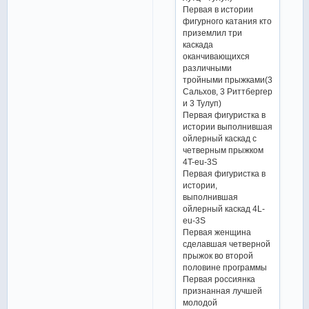
Первая в истории
фигурного катания кто
приземлил три
каскада
оканчивающихся
различными
тройными прыжками(3
Сальхов, 3 Риттбергер
и 3 Тулуп)
Первая фигуристка в
истории выполнившая
ойлерный каскад с
четверным прыжком
4T-eu-3S
Первая фигуристка в
истории,
выполнившая
ойлерный каскад 4L-
eu-3S
Первая женщина
сделавшая четверной
прыжок во второй
половине программы
Первая россиянка
признанная лучшей
молодой