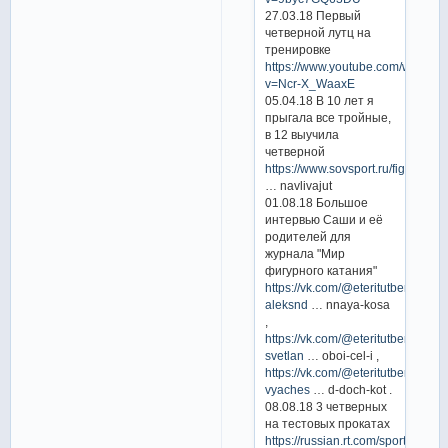
27.03.18 Первый
четверной лутц на
тренировке
https://www.youtube.com/watch?
v=Ncr-X_WaaxE
05.04.18 В 10 лет я
прыгала все тройные,
в 12 выучила
четверной
https://www.sovsport.ru/figure/arti
… navlivajut
01.08.18 Большое
интервью Саши и её
родителей для
журнала "Мир
фигурного катания"
https://vk.com/@eteritutberidze-
aleksnd
… nnaya-kosa
,
https://vk.com/@eteritutberidze-
svetlan
… oboi-cel-i ,
https://vk.com/@eteritutberidze-
vyaches
… d-doch-kot .
08.08.18 3 четверных
на тестовых прокатах
https://russian.rt.com/sport/article