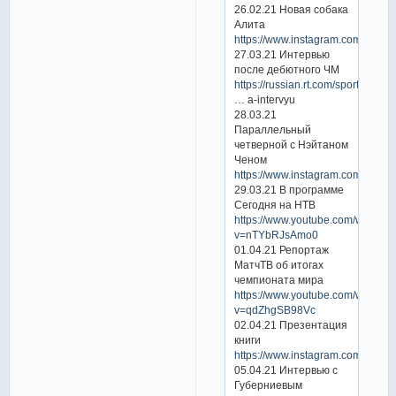
26.02.21 Новая собака
Алита
https://www.instagram.com/p/CL
27.03.21 Интервью
после дебютного ЧМ
https://russian.rt.com/sport/article
… a-intervyu
28.03.21
Параллельный
четверной с Нэйтаном
Ченом
https://www.instagram.com/p/C
29.03.21 В программе
Сегодня на НТВ
https://www.youtube.com/watch?
v=nTYbRJsAmo0
01.04.21 Репортаж
МатчТВ об итогах
чемпионата мира
https://www.youtube.com/watch?
v=qdZhgSB98Vc
02.04.21 Презентация
книги
https://www.instagram.com/p/C
05.04.21 Интервью с
Губерниевым