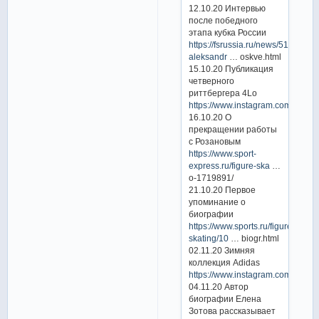
12.10.20 Интервью
после победного
этапа кубка России
https://fsrussia.ru/news/5149-
aleksandr
… oskve.html
15.10.20 Публикация
четверного
риттбергера 4Lo
https://www.instagram.com/p/CG
16.10.20 О
прекращении работы
с Розановым
https://www.sport-
express.ru/figure-ska
…
o-1719891/
21.10.20 Первое
упоминание о
биографии
https://www.sports.ru/figure-
skating/10
… biogr.html
02.11.20 Зимняя
коллекция Adidas
https://www.instagram.com/p/CH
04.11.20 Автор
биографии Елена
Зотова рассказывает