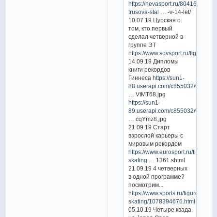
https://nevasport.ru/80416-
trusova-stal
… -v-14-let/
10.07.19 Цурская о
том, кто первый
сделал четверной в
группе ЭТ
https://www.sovsport.ru/figure/art
14.09.19 Дипломы
книги рекордов
Гиннеса
https://sun1-
88.userapi.com/c855032/v85
… VtMT68.jpg
https://sun1-
89.userapi.com/c855032/v85
… cqYmz8.jpg
21.09.19 Старт
взрослой карьеры с
мировым рекордом
https://www.eurosport.ru/figure-
skating
… 1361.shtml
21.09.19 4 четверных
в одной программе?
посмотрим...
https://www.sports.ru/figure-
skating/1078394676.html
05.10.19 Четыре квада