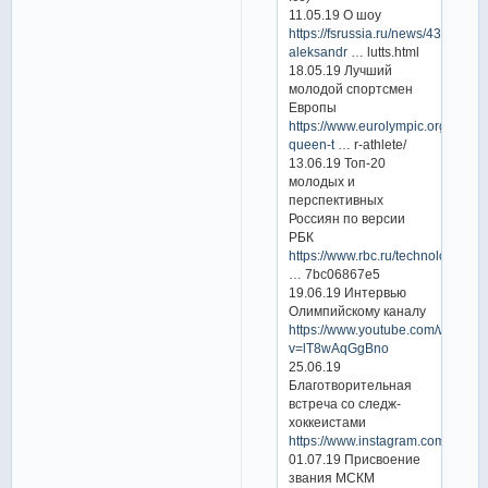
11.05.19 О шоу
https://fsrussia.ru/news/4390-
aleksandr
… lutts.html
18.05.19 Лучший
молодой спортсмен
Европы
https://www.eurolympic.org/quad-
queen-t
… r-athlete/
13.06.19 Топ-20
молодых и
перспективных
Россиян по версии
РБК
https://www.rbc.ru/technology_a
… 7bc06867e5
19.06.19 Интервью
Олимпийскому каналу
https://www.youtube.com/watch?
v=lT8wAqGgBno
25.06.19
Благотворительная
встреча со следж-
хоккеистами
https://www.instagram.com/p/Bz
01.07.19 Присвоение
звания МСКМ