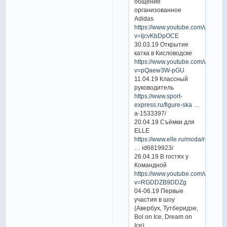
общение
организованное
Adidas
https://www.youtube.com/watch?
v=IjcvKbDpOCE
30.03.19 Открытие
катка в Кисловодске
https://www.youtube.com/watch?
v=pQaew3W-pGU
11.04.19 Классный
руководитель
https://www.sport-
express.ru/figure-ska
…
a-1533397/
20.04.19 Съёмки для
ELLE
https://www.elle.ru/moda/novosty
… id6819923/
26.04.19 В гостях у
Командной
https://www.youtube.com/watch?
v=RGDDZB9DDZg
04-06.19 Первые
участия в шоу
(Авербух, Тутберидзе,
Bol on Ice, Dream on
Ice)