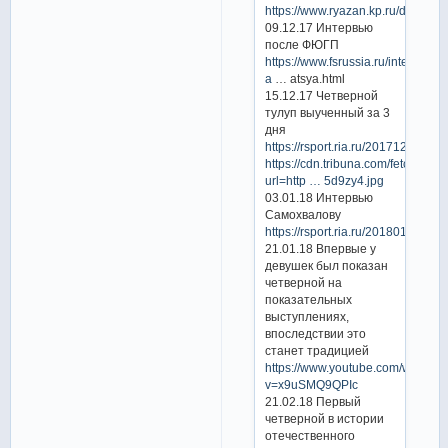
https://www.ryazan.kp.ru/daily/2
09.12.17 Интервью
после ФЮГП
https://www.fsrussia.ru/intervyu/3
a
… atsya.html
15.12.17 Четверной
тулуп выученный за 3
дня
https://rsport.ria.ru/20171215/11
https://cdn.tribuna.com/fetch/?
url=http … 5d9zy4.jpg
03.01.18 Интервью
Самохвалову
https://rsport.ria.ru/20180103/11
21.01.18 Впервые у
девушек был показан
четверной на
показательных
выступлениях,
впоследствии это
станет традицией
https://www.youtube.com/watch?
v=x9uSMQ9QPIc
21.02.18 Первый
четверной в истории
отечественного