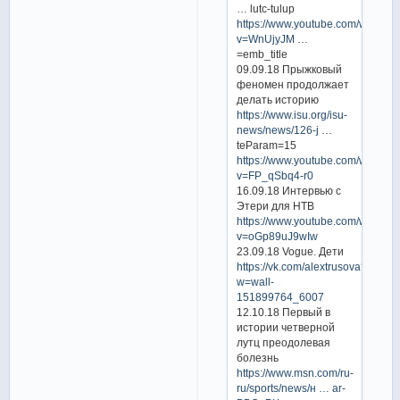
… lutc-tulup
https://www.youtube.com/watch?
v=WnUjyJM
…
=emb_title
09.09.18 Прыжковый
феномен продолжает
делать историю
https://www.isu.org/isu-
news/news/126-j
…
teParam=15
https://www.youtube.com/watch?
v=FP_qSbq4-r0
16.09.18 Интервью с
Этери для НТВ
https://www.youtube.com/watch?
v=oGp89uJ9wIw
23.09.18 Vogue. Дети
https://vk.com/alextrusova?
w=wall-
151899764_6007
12.10.18 Первый в
истории четверной
лутц преодолевая
болезнь
https://www.msn.com/ru-
ru/sports/news/н … ar-