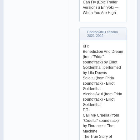
Can Fly (Epic Trailer
Version) и Enryoki —
When You Are High.
Программы сезона
2021-2022
КП:
Benediction And Dream
(from "Frida"
soundfrack) by Elliot
Goldenthal, performed
by Lila Downs
Solo tu (from Frida
soundfrack) - Elliot
Goldenthal -
Alcoba Azul (from Frida
soundfrack) - Elliot
Goldenthal -
ПП:
Call Me Cruella (from
"Cruella" soundfrack)
by Florence + The
Machine
The True Story of