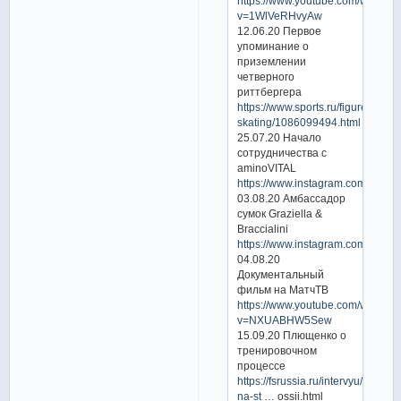
https://www.youtube.com/watch?
v=1WlVeRHvyAw
12.06.20 Первое
упоминание о
приземлении
четверного
риттбергера
https://www.sports.ru/figure-
skating/1086099494.html
25.07.20 Начало
сотрудничества с
aminoVITAL
https://www.instagram.com/p/C
03.08.20 Амбассадор
сумок Graziella &
Braccialini
https://www.instagram.com/p/CD
04.08.20
Документальный
фильм на МатчТВ
https://www.youtube.com/watch?
v=NXUABHW5Sew
15.09.20 Плющенко о
тренировочном
процессе
https://fsrussia.ru/intervyu/5112-
na-st
… ossii.html