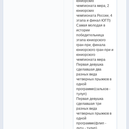
юниорских
чемпионата мира, 2
юниорских
чемпионата России, 4
этапа и финал ЮГП)
Самая молодая в
истории
победительница
этапа юниорского
гран-при, финала
юниорского гран-при и
юниорского
чемпионата мира
Первая девушка
сделавшая два
разных вида
четверных прыжков в
одной
программе(сальхов -
тулуп)
Первая девушка
сделавшая три
разных вида
четверных прыжков в
одной
программе(флип -
лутц - тулуп)