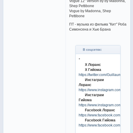
Vogue 12" Version by by Madonna,
Shep Pettibone
Vogue by Madonna, Shep
Pettibone
ПТ - музыка из фильма "Кит" Роба
Симонсена и Хью Брана
В соцсетях:
*
X Лоранс
X Гийома
https://twitter.com/GuillaumeCIZ
Инстаграм
Лоранс
https://www.instagram.com/lauren
Инстаграм
Гийома
https://www.instagram.com/guilla
Facebook Лоранс
https://www.facebook.com/laurenc
Facebook Гийома
https://www.facebook.com/guilla