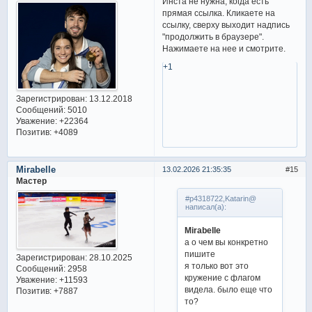
Инста не нужна, когда есть
прямая ссылка. Кликаете на
ссылку, сверху выходит надпись
"продолжить в браузере".
Нажимаете на нее и смотрите.
+1
Зарегистрирован
: 13.12.2018
Сообщений:
5010
Уважение:
+22364
Позитив:
+4089
Mirabelle
13.02.2026 21:35:35
15
Мастер
#p4318722,Katarin@
написал(а):
Mirabelle
а о чем вы конкретно
пишите
Зарегистрирован
: 28.10.2025
я только вот это
Сообщений:
2958
кружение с флагом
Уважение:
+11593
видела. было еще что
Позитив:
+7887
то?