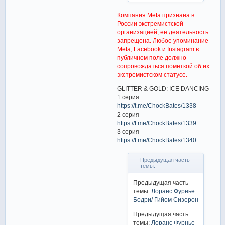
Компания Meta признана в
России экстремистской
организацией, ее деятельность
запрещена. Любое упоминание
Meta, Facebook и Instagram в
публичном поле должно
сопровождаться пометкой об их
экстремистском статусе.
GLITTER & GOLD: ICE DANCING
1 серия
https://t.me/ChockBates/1338
2 серия
https://t.me/ChockBates/1339
3 серия
https://t.me/ChockBates/1340
Предыдущая часть
темы:
Предыдущая часть
темы:
Лоранс Фурнье
Бодри/ Гийом Сизерон
Предыдущая часть
темы:
Лоранс Фурнье