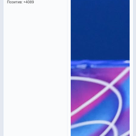
Позитив:
+4089