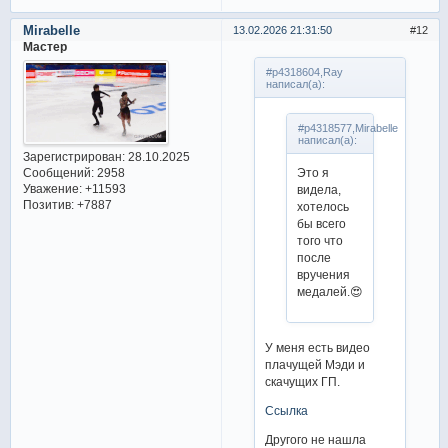
Mirabelle
13.02.2026 21:31:50
12
Мастер
#p4318604,Ray
написал(а):
#p4318577,Mirabelle
написал(а):
Зарегистрирован
: 28.10.2025
Сообщений:
2958
Это я
Уважение:
+11593
видела,
Позитив:
+7887
хотелось
бы всего
того что
после
вручения
медалей.😍
У меня есть видео
плачущей Мэди и
скачущих ГП.
Ссылка
Другого не нашла