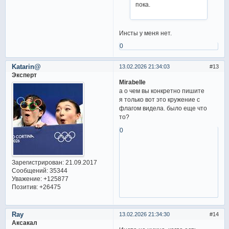
пока.
Инсты у меня нет.
0
Katarin@
13.02.2026 21:34:03
13
Эксперт
Mirabelle
а о чем вы конкретно пишите
я только вот это кружение с
флагом видела. было еще что
то?
0
Зарегистрирован
: 21.09.2017
Сообщений:
35344
Уважение:
+125877
Позитив:
+26475
Ray
13.02.2026 21:34:30
14
Аксакал