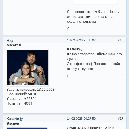
Я не знаю что там было. Но они
же делают круг почета когда
сходят с подиума
0
Ray
13.02.2026 21:36:07
16
Аксакал
Katarin@
Фотка авторства Гийома намного
лучше.
Этот фотограф Лоранс не любит,
это чувствуется.
0
Зарегистрирован
: 13.12.2018
Сообщений:
5010
Уважение:
+22364
Позитив:
+4089
Katarin@
14.02.2026 00:27:59
17
Эксперт
Люди из зала пишут что Ги и