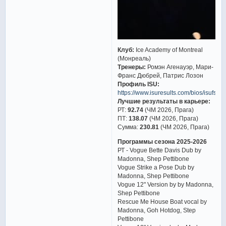
Клуб:
Ice Academy of Montreal
(Монреаль)
Тренеры:
Ромэн Агенауэр, Мари-
Франс Дюбрей, Патрис Лозон
Профиль ISU:
https://www.isuresults.com/bios/isufs0
Лучшие результаты в карьере:
РТ:
92.74
(ЧМ 2026, Прага)
ПТ:
138.07
(ЧМ 2026, Прага)
Сумма:
230.81
(ЧМ 2026, Прага)
Программы сезона 2025-2026
РТ - Vogue Bette Davis Dub by
Madonna, Shep Pettibone
Vogue Strike a Pose Dub by
Madonna, Shep Pettibone
Vogue 12" Version by by Madonna,
Shep Pettibone
Rescue Me House Boat vocal by
Madonna, Goh Hotdog, Step
Pettibone