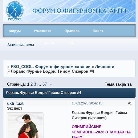
Форум
Участники
Правила
Поиск
Регистрация
Войти
FAQ
Активные темы
»
FSO_COOL. Форум о фигурном катании
»
Личности
»
Лоранс Фурнье Бодри/ Гийом Сизерон #4
Страница:
1
2
3
…
67
»
Тема закрыта
Лоранс Фурнье Бодри/ Гийом Сизерон #4
uxti_tuxti
13.02.2026 20:42:15
1
Эксперт
Лоранс Фурнье Бодри - Гийом
Сизерон (Франция)
ОЛИМПИЙСКИЕ
ЧЕМПИОНЫ-2026 В ТАНЦАХ НА
ЛЬДУ