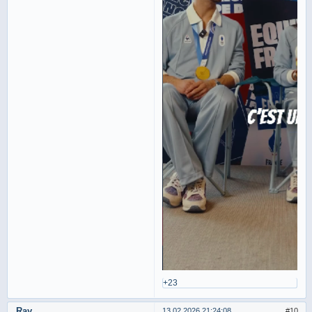
+23
Ray
13.02.2026 21:24:08
10