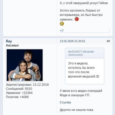
А, с этой зверушкой уснул Гийом.
Хотел заслонить Лоранс от
интервьюера, но был быстро
заменен.
+7
Ray
13.02.2026 21:20:51
8
Аксакал
#p4318577,Mirabelle
написал(а):
Это я видела,
хотелось бы всего
того что после
вручения медалей.😍
Зарегистрирован
: 13.12.2018
Сообщений:
5010
У меня есть видео плачущей
Уважение:
+22364
Мэди и скачущих ГП.
Позитив:
+4089
Ссылка
Другого не нашла пока.