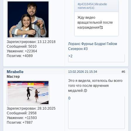
#p4318454,Mirabelle
написал(а):
Жду видео
вращательной после
награждения🥰
Зарегистрирован
: 13.12.2018
Лоранс Фурнье Бодри/ Гийом
Сообщений:
5010
Сизерон #3
Уважение:
+22364
Позитив:
+4089
+2
Mirabelle
13.02.2026 21:15:34
6
Мастер
Это я видела, хотелось бы всего
того что после вручения
медалей.😍
0
Зарегистрирован
: 28.10.2025
Сообщений:
2958
Уважение:
+11593
Позитив:
+7887