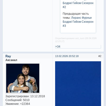
Бодри/ Гийом Сизерон
#2
Предыдущая часть
темы:
Лоранс Фурнье
Бодри/ Гийом Сизерон
#3
Отредактировано uxti_tuxti (08.04.2026
12:23:17)
+34
Ray
13.02.2026 20:52:18
2
Аксакал
Зарегистрирован
: 13.12.2018
Сообщений:
5010
Уважение:
+22364