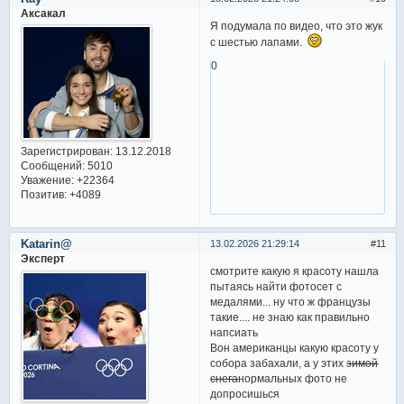
Аксакал
Я подумала по видео, что это жук
с шестью лапами.
0
Зарегистрирован
: 13.12.2018
Сообщений:
5010
Уважение:
+22364
Позитив:
+4089
Katarin@
13.02.2026 21:29:14
11
Эксперт
смотрите какую я красоту нашла
пытаясь найти фотосет с
медалями... ну что ж французы
такие.... не знаю как правильно
напсиать
Вон американцы какую красоту у
собора забахали, а у этих
зимой
снега
нормальных фото не
допросишься